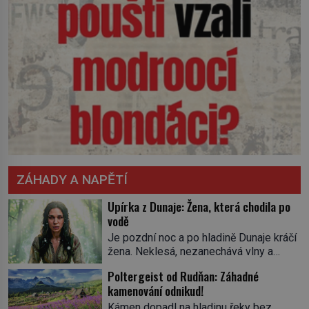
ZÁHADY A NAPĚTÍ
Upírka z Dunaje: Žena, která chodila po
vodě
Je pozdní noc a po hladině Dunaje kráčí
žena. Neklesá, nezanechává vlny a
pohybuje se tiše, jako by černá voda
Poltergeist od Rudňan: Záhadné
pod ní byla dlažbou. Muž, který ji z
kamenování odnikud!
břehu pozoruje, ji údajně poznává, jenže
Ruža Vlajna má být v tu chvíli mrtvá celé
Kámen dopadl na hladinu řeky bez