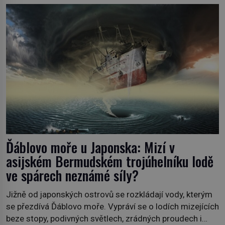
před jejím objevením. Odkud čerpal? Existovala snad
civilizace se znalostmi, jež historie dosud
nezaznamenala? Píše se rok 1513, osmanský […]
Ďáblovo moře u Japonska: Mizí v
asijském Bermudském trojúhelníku lodě
ve spárech neznámé síly?
Jižně od japonských ostrovů se rozkládají vody, kterým
se přezdívá Ďáblovo moře. Vypráví se o lodích mizejících
beze stopy, podivných světlech, zrádných proudech i