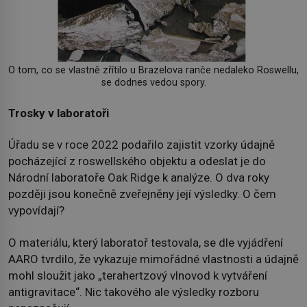
O tom, co se vlastně zřítilo u Brazelova ranče nedaleko Roswellu,
se dodnes vedou spory.
Trosky v laboratoři
Úřadu se v roce 2022 podařilo zajistit vzorky údajně
pocházející z roswellského objektu a odeslat je do
Národní laboratoře Oak Ridge k analýze. O dva roky
později jsou konečně zveřejněny její výsledky. O čem
vypovídají?
O materiálu, který laboratoř testovala, se dle vyjádření
AARO tvrdilo, že vykazuje mimořádné vlastnosti a údajně
mohl sloužit jako „terahertzový vlnovod k vytváření
antigravitace“. Nic takového ale výsledky rozboru