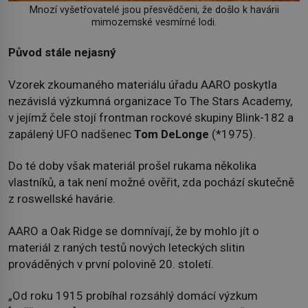
Mnozí vyšetřovatelé jsou přesvědčeni, že došlo k havárii
mimozemské vesmírné lodi.
Původ stále nejasný
Vzorek zkoumaného materiálu úřadu AARO poskytla
nezávislá výzkumná organizace To The Stars Academy,
v jejímž čele stojí frontman rockové skupiny Blink-182 a
zapálený UFO nadšenec
Tom DeLonge
(*1975).
Do té doby však materiál prošel rukama několika
vlastníků, a tak není možné ověřit, zda pochází skutečně
z roswellské havárie.
AARO a Oak Ridge se domnívají, že by mohlo jít o
materiál z raných testů nových leteckých slitin
prováděných v první polovině 20. století.
„Od roku 1915 probíhal rozsáhlý domácí výzkum