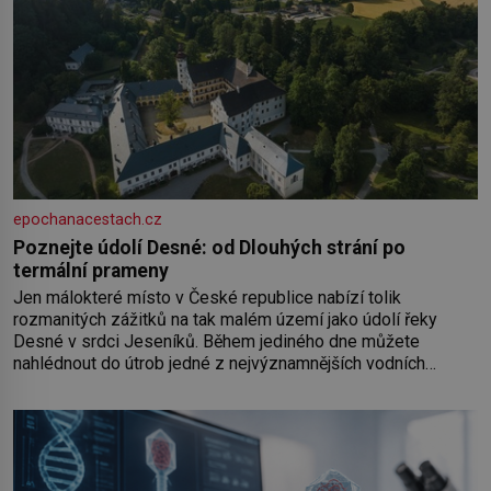
epochanacestach.cz
Poznejte údolí Desné: od Dlouhých strání po
termální prameny
Jen málokteré místo v České republice nabízí tolik
rozmanitých zážitků na tak malém území jako údolí řeky
Desné v srdci Jeseníků. Během jediného dne můžete
nahlédnout do útrob jedné z nejvýznamnějších vodních
elektráren v Evropě, vydat se na horské hřebeny, projet se na
koloběžce a den zakončit poznáváním památek ve Velkých
Losinách nebo v termálním