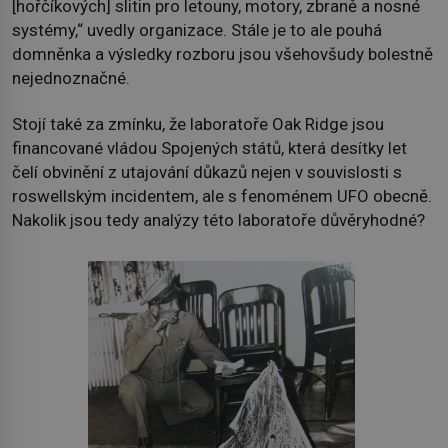
[hořčíkových] slitin pro letouny, motory, zbraně a nosné
systémy,“ uvedly organizace. Stále je to ale pouhá
domněnka a výsledky rozboru jsou všehovšudy bolestně
nejednoznačné.
Stojí také za zmínku, že laboratoře Oak Ridge jsou
financované vládou Spojených států, která desítky let
čelí obvinění z utajování důkazů nejen v souvislosti s
roswellským incidentem, ale s fenoménem UFO obecně.
Nakolik jsou tedy analýzy této laboratoře důvěryhodné?