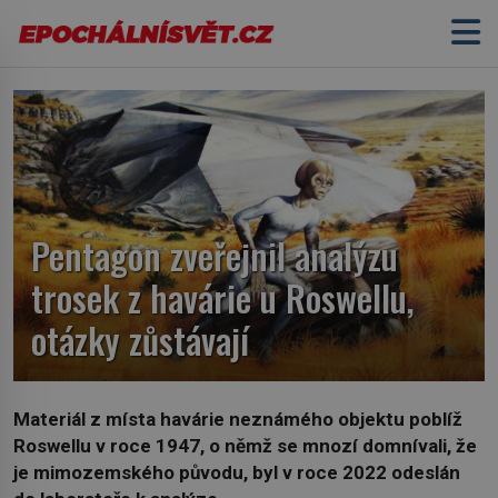
Pentagon zveřejnil analýzu
trosek z havárie u Roswellu,
otázky zůstávají
Materiál z místa havárie neznámého objektu poblíž
Roswellu v roce 1947, o němž se mnozí domnívali, že
je mimozemského původu, byl v roce 2022 odeslán