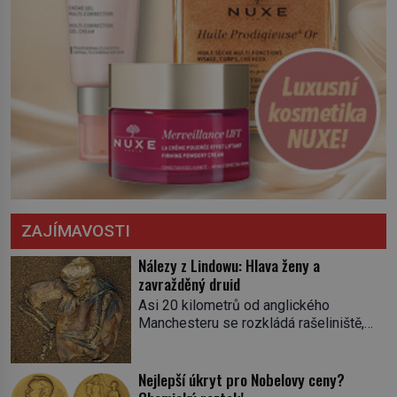
ZAJÍMAVOSTI
Nálezy z Lindowu: Hlava ženy a
zavražděný druid
Asi 20 kilometrů od anglického
Manchesteru se rozkládá rašeliniště,
které místní znají jako Lindow. Místo ale
kromě močálů skrývá pozůstatky
minulosti. Na kalendáři bychom
Nejlepší úkryt pro Nobelovy ceny?
nalistovali 13. května 1983. Těžaři Andy