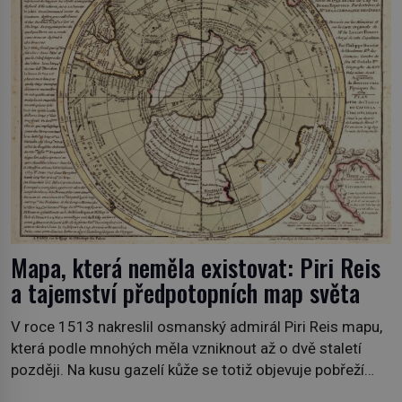
Mapa, která neměla existovat: Piri Reis
a tajemství předpotopních map světa
V roce 1513 nakreslil osmanský admirál Piri Reis mapu,
která podle mnohých měla vzniknout až o dvě staletí
později. Na kusu gazelí kůže se totiž objevuje pobřeží
připomínající Antarktidu bez ledového příkrovu, tři sta let