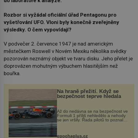
do laboratoře k analýze.
Rozbor si vyžádal oficiální úřad Pentagonu pro
vyšetřování UFO. Vloni byly konečně zveřejněny
výsledky. O čem vypovídají?
V podvečer 2. července 1947 je nad americkým
městečkem Roswell v Novém Mexiku několika svědky
pozorován neznámý objekt ve tvaru disku. Jeho přelet je
doprovázen mohutným výbuchem hlasitějším než
bouřka.
Na hraně přežití. Když se
bezpečnost teprve hledala
Až do nedávna se na bezpečnost ve
Formuli 1 příliš nehledělo a nehody
se jen vršily. Řada pilotů to poznala
na vlastní kůži, často s trvalými
následky nebo bohužel i ztrátou
života. Dnes nepochopiteln...
epochaplus.cz