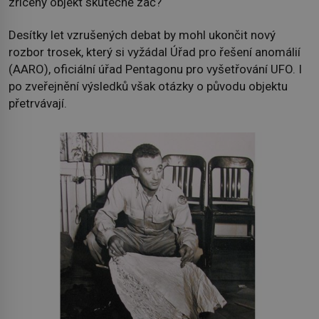
zřícený objekt skutečně zač?
Desítky let vzrušených debat by mohl ukončit nový
rozbor trosek, který si vyžádal Úřad pro řešení anomálií
(AARO), oficiální úřad Pentagonu pro vyšetřování UFO. I
po zveřejnění výsledků však otázky o původu objektu
přetrvávají.