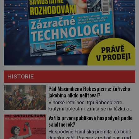
HISTORIE
Pád Maximiliena Robespierra: Zuřivého
jakobína nikdo nelitoval?
V horké letní noci trpí Robespierre
krutými bolestmi. Zmítá se na lůžku a
hlavou mu víří kolotoč myšlenek. Když
Vařila prvorepubliková hospodyně podle
se probere z mdlob, vzpomene si na
sandtnerek?
jednu z pařížských jasnovidek, kterou
Hospodyně Františka přemítá, co bude
před lety navštívil. Prorokovala mu
dneska vařit. Pracuje v rodině pana rady