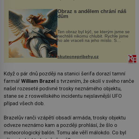
Obraz s andělem chrání náš
dům
Ten obraz byl kýč, se kterým jsme se
nechtěli nikomu chlubit. Rychle jsme
ho ale vraceli na jeho místo. S
manželem Vaškem jsme si pořídili
chaloupku, takový domek na severu
Čech, kde jsme si naplánova...
skutecnepribehy.cz
Když o pár dnů později na stanici šerifa dorazí tamní
farmář
William Brazel
s tvrzením, že okolí v svého ranče
našel rozeseté podivné trosky neznámého objektu,
stane se z roswellského incidentu nejslavnější UFO
případ všech dob.
Brazelův ranči vzápětí obsadí armáda, trosky objektu
odveze neznámo kam a později prohlásí, že šlo o
meteorologický balón. Tomu ale věří málokdo. Co byl