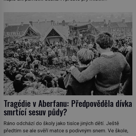
zaměstnanci neradi chodí do sklepa. Právě tady totiž
sídlil sériový vrah H. H. Holmes a také nejpropracovanější
past na lidi v dějinách americké kriminalistiky. Herman
Webster Mudgett (1861–1896) přijíždí […]
Tragédie v Aberfanu: Předpověděla dívka
smrtící sesuv půdy?
Ráno odchází do školy jako tisíce jiných dětí. Ještě
předtím se ale svěří matce s podivným snem. Ve škole,