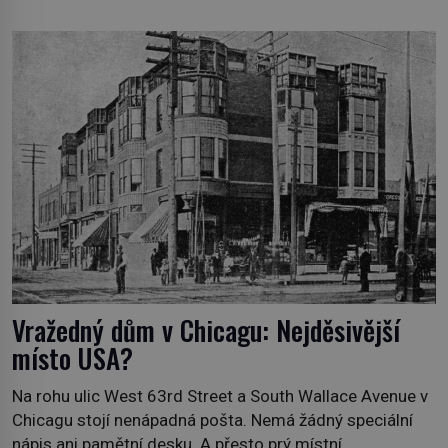
mořských dracích, kteří měli tyto končiny střežit už v
dávných legendách. Je tichomořský Dračí trojúhelník
skutečně prokletým místem, nebo se zde jen
nebezpečná příroda proměnila v jednu z
nejpůsobivějších námořních záhad? […]
Vražedný dům v Chicagu: Nejděsivější
místo USA?
Na rohu ulic West 63rd Street a South Wallace Avenue v
Chicagu stojí nenápadná pošta. Nemá žádný speciální
nápis ani pamětní desku. A přesto prý místní