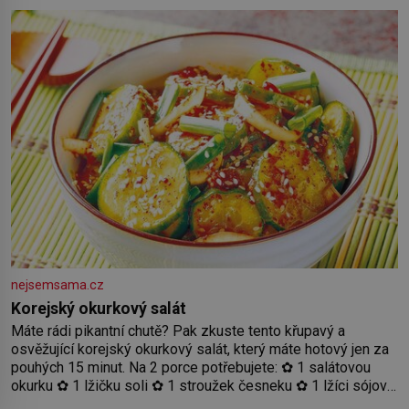
známý analogový počítač na světě. Přesto ani po více než
sto letech výzkumu
nejsemsama.cz
Korejský okurkový salát
Máte rádi pikantní chutě? Pak zkuste tento křupavý a
osvěžující korejský okurkový salát, který máte hotový jen za
pouhých 15 minut. Na 2 porce potřebujete: ✿ 1 salátovou
okurku ✿ 1 lžičku soli ✿ 1 stroužek česneku ✿ 1 lžíci sójové
omáčky ✿ 1 lžíci rýžového octa ✿ 1 lžičku sezamového