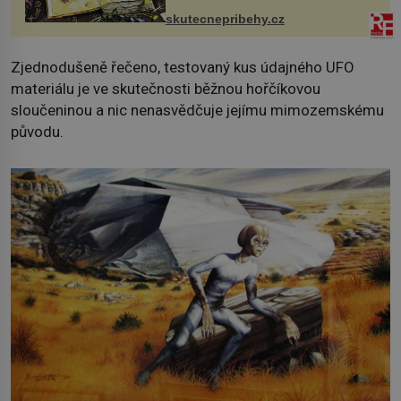
změnil v děsivý zážitek, na kt...
skutecnepribehy.cz
Zjednodušeně řečeno, testovaný kus údajného UFO
materiálu je ve skutečnosti běžnou hořčíkovou
sloučeninou a nic nenasvědčuje jejímu mimozemskému
původu.