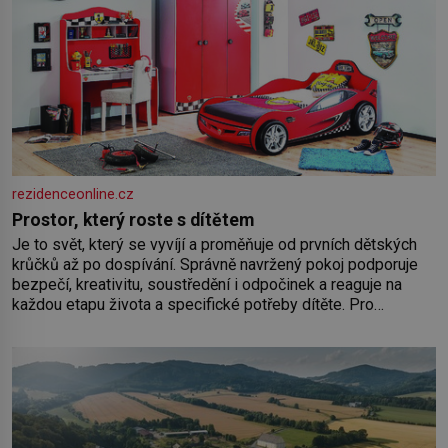
rezidenceonline.cz
Prostor, který roste s dítětem
Je to svět, který se vyvíjí a proměňuje od prvních dětských
krůčků až po dospívání. Správně navržený pokoj podporuje
bezpečí, kreativitu, soustředění i odpočinek a reaguje na
každou etapu života a specifické potřeby dítěte. Pro
nejmenší je klíčová jednoduchost, měkkost a bezpečí, proto
by pokoj miminka měl působit především klidně a útulně.
Předškolní věk je