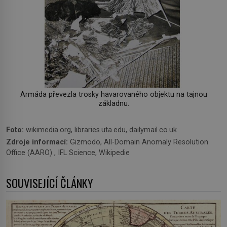
Armáda převezla trosky havarovaného objektu na tajnou
základnu.
Foto:
wikimedia.org, libraries.uta.edu, dailymail.co.uk
Zdroje informací:
Gizmodo, All-Domain Anomaly Resolution
Office (AARO) , IFL Science, Wikipedie
SOUVISEJÍCÍ ČLÁNKY