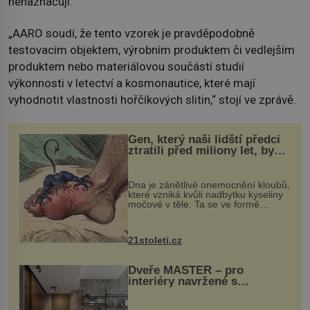
nenaznačují.
„AARO soudí, že tento vzorek je pravděpodobně
testovacím objektem, výrobním produktem či vedlejším
produktem nebo materiálovou součástí studií
výkonnosti v letectví a kosmonautice, které mají
vyhodnotit vlastnosti hořčíkových slitin,“ stojí ve zprávě.
Gen, který naši lidští předci
ztratili před miliony let, by
mohl pomoci s léčbou
„nemoci králů“
Dna je zánětlivé onemocnění kloubů,
které vzniká kvůli nadbytku kyseliny
močové v těle. Ta se ve formě
krystalků ukládá v blízkosti kloubů,
nejčastěji přitom postihuje palce na
nohou, a způsobuje bole...
21stoleti.cz
Dveře MASTER – pro
interiéry navržené s
rozumem i vášní!