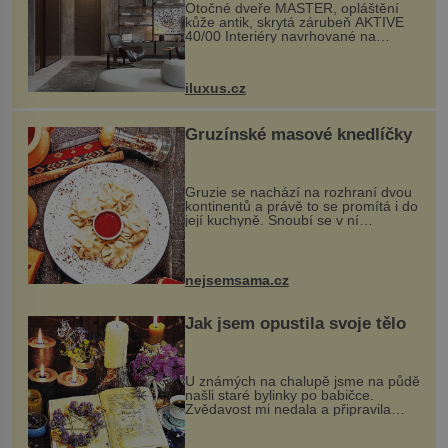
Otočné dveře MASTER, opláštění
kůže antik, skrytá zárubeň AKTIVE
40/00 Interiéry navrhované na
zakázku často vyžadují atypické
rozměry nejen nábytku, ale i
otvorových prvků. Technické zázemí
iluxus.cz
dnes umož...
Gruzínské masové knedlíčky
Gruzie se nachází na rozhraní dvou
kontinentů a právě to se promítá i do
její kuchyně. Snoubí se v ní
evropské a asijské chutě a díky tomu
vznikají rozmanité a chuťově bohaté
pokrmy, které rozhodně st...
nejsemsama.cz
Jak jsem opustila svoje tělo
U známých na chalupě jsme na půdě
našli staré bylinky po babičce.
Zvědavost mi nedala a připravila
jsem si z nich lektvar… Zimní pobyt
na chalupě se pro mě vlastní vinou