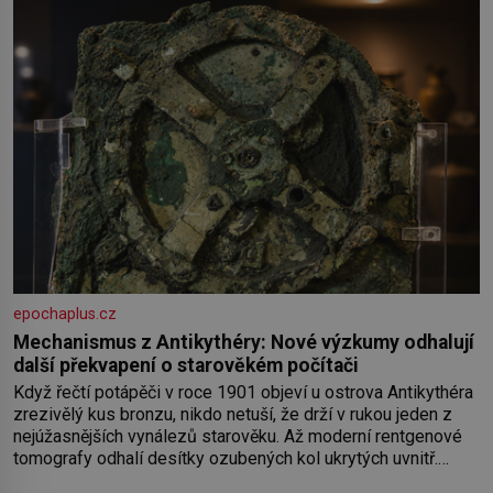
rytířích a létajících dracích.
epochaplus.cz
Mechanismus z Antikythéry: Nové výzkumy odhalují
další překvapení o starověkém počítači
Když řečtí potápěči v roce 1901 objeví u ostrova Antikythéra
zrezivělý kus bronzu, nikdo netuší, že drží v rukou jeden z
nejúžasnějších vynálezů starověku. Až moderní rentgenové
tomografy odhalí desítky ozubených kol ukrytých uvnitř.
Mechanismus z Antikythéry je dnes považován za nejstarší