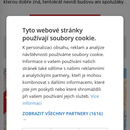
kterou dobře zná, tentokrát nevidí budovu ani spolužáky.
Místo nich se před ní tyčí cosi temného. O několik hodin
později je mrtvá. Mohla devítiletá Zahlédla vlastní
DALŠÍ ČLÁNKY Z RUBRIKY
osud? Dne 21. října 1966 se velšská vesnice Aberfan […]
Tyto webové stránky
používají soubory cookie.
K personalizaci obsahu, reklam a analýze
návštěvnosti používáme soubory cookie.
Informace o vašem používání našich
reklama
stránek také sdílíme s našimi reklamními
a analytickými partnery, kteří je mohou
kombinovat s dalšími informacemi, které
jste jim poskytli nebo které shromáždili
při vašem používání jejich služeb.
Více
informací
ZOBRAZIT VŠECHNY PARTNERY
(1616)
→