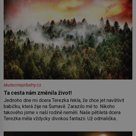
skutecnepribehy.cz
Ta cesta nám změnila život!
Jednoho dne mi dcera Terezka řekla, že chce jet navštívit
babičku, která žije na Šumavě. Zarazilo mě to. Nikoho
takového jsme v naší rodině neměli. Naše pětiletá dcera
Terezka měla vždycky divokou fantazii. Už odmalička
milovala svět pohádek. Každou chvilku mi říkala, že se jí
zdálo o jednorožcích, krásných princeznách, statečných