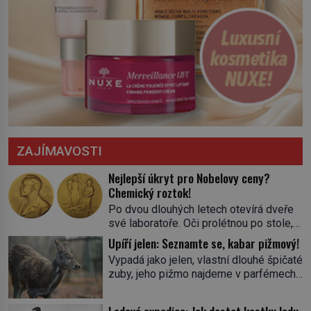
ZAJÍMAVOSTI
Nejlepší úkryt pro Nobelovy ceny?
Chemický roztok!
Po dvou dlouhých letech otevírá dveře
své laboratoře. Oči prolétnou po stole,
aby pak ulpěly na regálu, kde se nachází
Upíří jelen: Seznamte se, kabar pižmový!
všemožné látky. Hledá žluto-oranžovou
Vypadá jako jelen, vlastní dlouhé špičaté
tekutinu, jakmile ji zahlédne, nesmírně
zuby, jeho pižmo najdeme v parfémech
se mu uleví. Teď může svůj plán
celého světa a narazit na něj je velice
dokončit. Pod termínem aqua regia se
těžké. Tato charakteristika sedí na
skrývá směs s názvem lučavka