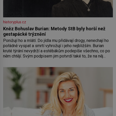
historyplus.cz
Kněz Bohuslav Burian: Metody StB byly horší než
gestapácké trýznění
Ponižují ho a mlátí. Do jídla mu přidávají drogy, nenechají ho
pořádně vyspat a smrtí vyhrožují i jeho nejbližším. Burian
kruté týrání nevydrží a estébákům podepíše všechno, co po
něm chtějí. Svým podpisem jim potvrdí také to, že na něj
během výslechů nikdo nevyvíjel fyzický ani psychický nátlak.
Syn brněnského řezníka chce být knězem a