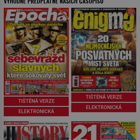
VÝHODNÉ PŘEDPLATNÉ NAŠICH ČASOPISŮ
TIŠTĚNÁ VERZE
TIŠTĚNÁ VERZE
ELEKTRONICKÁ
ELEKTRONICKÁ