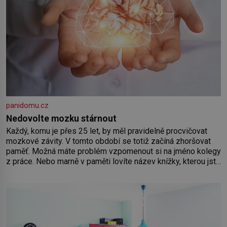
panidomu.cz
Nedovolte mozku stárnout
Každý, komu je přes 25 let, by měl pravidelně procvičovat
mozkové závity. V tomto období se totiž začíná zhoršovat
paměť. Možná máte problém vzpomenout si na jméno kolegy
z práce. Nebo marně v paměti lovíte název knížky, kterou jste
nedávno přečetli. Je to opravdu tak, s věkem jako kdyby se
paměť rozhodla stávkovat. Cvičte