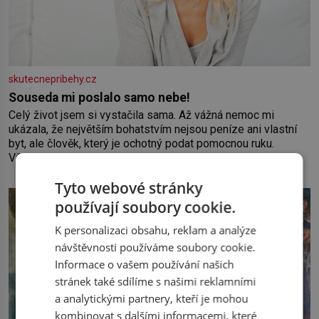
skutecnepribehy.cz
Souseda mi poslalo samo nebe!
Celý život jsem si vystačila sama. Až vážná nemoc mi
ukázala, že největším bohatstvím nejsou peníze ani vlastní
byt, ale člověk, který je ochotný podat pomocnou ruku.
Vždycky jsem byla spíš samotářka. Nepotřebovala jsem
kolem sebe partu kamarádek ani partnera. Stačily mi knihy,
Tyto webové stránky
práce a hlavně klid. Hned po studiích jsem odešla z rodného
města,
používají soubory cookie.
K personalizaci obsahu, reklam a analýze
návštěvnosti používáme soubory cookie.
Informace o vašem používání našich
stránek také sdílíme s našimi reklamními
a analytickými partnery, kteří je mohou
kombinovat s dalšími informacemi, které