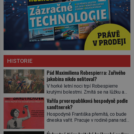
HISTORIE
Pád Maximiliena Robespierra: Zuřivého
jakobína nikdo nelitoval?
V horké letní noci trpí Robespierre
krutými bolestmi. Zmítá se na lůžku a
hlavou mu víří kolotoč myšlenek. Když
Vařila prvorepubliková hospodyně podle
se probere z mdlob, vzpomene si na
sandtnerek?
jednu z pařížských jasnovidek, kterou
Hospodyně Františka přemítá, co bude
před lety navštívil. Prorokovala mu
dneska vařit. Pracuje v rodině pana rady
tragický osud. Tehdy se jí vysmál.
a ten má mlsný jazýček. Zalistuje proto
„Robespierre to dotáhne hodně daleko,“
rychle v jedné ze „sandtnerek“.
prohlásil o něm jiný významný