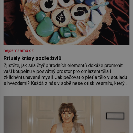
nejsemsama.cz
Rituály krásy podle živlů
Zjistěte, jak síla čtyř přírodních elementů dokáže proměnit
vaši koupelnu v posvátný prostor pro omlazení těla i
zklidnění unavené mysli. Jak pečovat o pleť a tělo v souladu
s hvězdami? Každá z nás v sobě nese otisk vesmíru, který
se projevuje nejen v naší povaze, ale i v potřebách naší
pokožky. Ohnivá znamení Ženy narozené ve znamení Berana,
Lva a Střelce v sobě nesou žár, odvahu a neutuchající elán.
Vaše