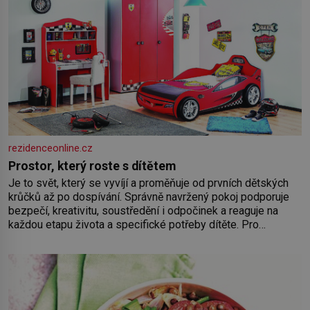
rezidenceonline.cz
Prostor, který roste s dítětem
Je to svět, který se vyvíjí a proměňuje od prvních dětských
krůčků až po dospívání. Správně navržený pokoj podporuje
bezpečí, kreativitu, soustředění i odpočinek a reaguje na
každou etapu života a specifické potřeby dítěte. Pro
nejmenší je klíčová jednoduchost, měkkost a bezpečí, proto
by pokoj miminka měl působit především klidně a útulně.
Předškolní věk je