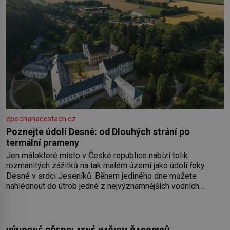
epochanacestach.cz
Poznejte údolí Desné: od Dlouhých strání po
termální prameny
Jen málokteré místo v České republice nabízí tolik
rozmanitých zážitků na tak malém území jako údolí řeky
Desné v srdci Jeseníků. Během jediného dne můžete
nahlédnout do útrob jedné z nejvýznamnějších vodních
elektráren v Evropě, vydat se na horské hřebeny, projet se na
koloběžce a den zakončit poznáváním památek ve Velkých
Losinách nebo v termálním