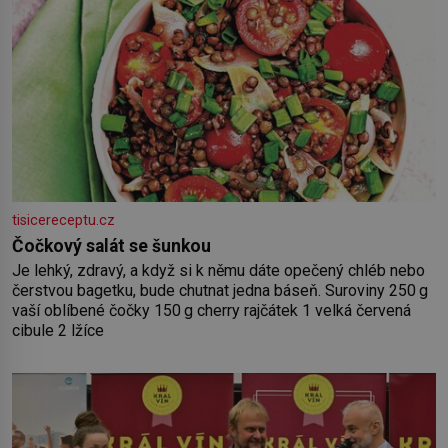
tisicereceptu.cz
Čočkový salát se šunkou
Je lehký, zdravý, a když si k němu dáte opečený chléb nebo
čerstvou bagetku, bude chutnat jedna báseň. Suroviny 250 g
vaší oblíbené čočky 150 g cherry rajčátek 1 velká červená
cibule 2 lžíce