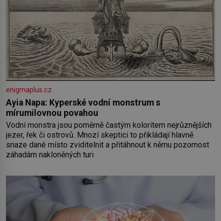
enigmaplus.cz
Ayia Napa: Kyperské vodní monstrum s
mírumilovnou povahou
Vodní monstra jsou poměrně častým koloritem nejrůznějších
jezer, řek či ostrovů. Mnozí skeptici to přikládají hlavně
snaze dané místo zviditelnit a přitáhnout k němu pozornost
záhadám nakloněných turi