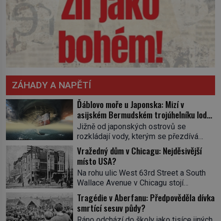
ZÁHADY A NAPĚTÍ
Ďáblovo moře u Japonska: Mizí v
asijském Bermudském trojúhelníku lodě
ve spárech neznámé síly?
Jižně od japonských ostrovů se
rozkládají vody, kterým se přezdívá
Ďáblovo moře. Vypráví se o lodích
Vražedný dům v Chicagu: Nejděsivější
mizejících beze stopy, podivných
místo USA?
světlech, zrádných proudech i mořských
Na rohu ulic West 63rd Street a South
dracích, kteří měli tyto končiny střežit už
Wallace Avenue v Chicagu stojí
v dávných legendách. Je tichomořský
nenápadná pošta. Nemá žádný speciální
Dračí trojúhelník skutečně prokletým
Tragédie v Aberfanu: Předpověděla dívka
nápis ani pamětní desku. A přesto prý
místem, nebo se zde jen nebezpečná
smrtící sesuv půdy?
místní zaměstnanci neradi chodí do
příroda proměnila v jednu z
Ráno odchází do školy jako tisíce jiných