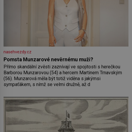
nasehvezdy.cz
Pomsta Munzarové nevěrnému muži?
Přímo skandální zvěsti zaznívají ve spojitosti s herečkou
Barborou Munzarovou (54) a hercem Martinem Trnavským
(56). Munzarová měla být totiž viděna s jakýmsi
sympaťákem, s nímž se velmi družně, až d