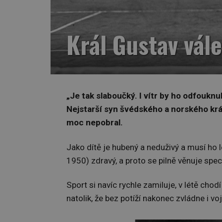
Král Gustav vál
„Je tak slaboučký. I vítr by ho odfouknu
Nejstarší syn švédského a norského kr
moc nepobral.
Jako dítě je hubený a neduživý a musí ho 
1950) zdravý, a proto se pilně věnuje spe
Sport si navíc rychle zamiluje, v létě chod
natolik, že bez potíží nakonec zvládne i vo