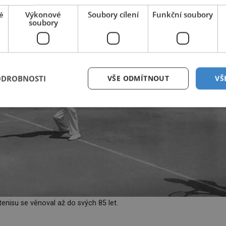
é
Výkonové
Soubory cílení
Funkční soubory
soubory
ODROBNOSTI
VŠE ODMÍTNOUT
VŠ
enisu se věnoval až do svých 85 let.