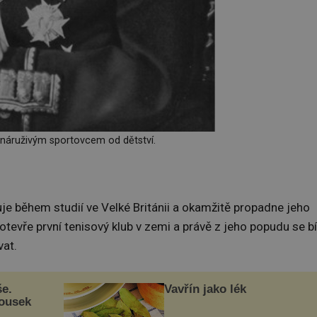
 náruživým sportovcem od dětství.
e během studií ve Velké Británii a okamžitě propadne jeho
otevře první tenisový klub v zemi a právě z jeho popudu se bí
vat.
še.
Vavřín jako lék
kousek