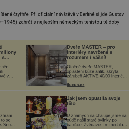
ené čtyřhře. Při oficiální návštěvě v Berlíně si jde Gustav
–1945) zahrát s nejlepším německým tenistou té doby
tí
Dveře MASTER – pro
 miliony
interiéry navržené s
i s
rozumem i vášní!
lů“
cnění
Otočné dveře MASTER,
li
opláštění kůže antik, skrytá
ové v
zárubeň AKTIVE 40/00 Interiéry
stalků
navrhované na zakázku často
iluxus.cz
ů,
vyžadují atypické rozměry nejen
uje palce
nábytku, ale i otvorových prvků.
ole...
Technické zázemí dnes umož...
Jak jsem opustila svoje
tělo
ozhraní
U známých na chalupě jsme na
 to se
půdě našli staré bylinky po
ě. Snoubí
babičce. Zvědavost mi nedala a