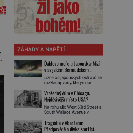
ZÁHADY A NAPĚTÍ
.
“
Ďáblovo moře u Japonska: Mizí
v asijském Bermudském
trojúhelníku lodě ve spárech
Jižně od japonských ostrovů se
neznámé síly?
rozkládají vody, kterým se
přezdívá Ďáblovo moře. Vypráví
Vražedný dům v Chicagu:
se o lodích mizejících beze
stopy, podivných světlech,
Nejděsivější místo USA?
zrádných proudech i mořských
Na rohu ulic West 63rd Street a
dracích, kteří měli tyto končiny
South Wallace Avenue v
střežit už v dávných legendách.
Chicagu stojí nenápadná pošta.
Je tichomořský Dračí
Tragédie v Aberfanu:
Nemá žádný speciální nápis ani
trojúhelník skutečně prokletým
pamětní desku. A přesto prý
Předpověděla dívka smrtící
místem, nebo se zde jen
místní zaměstnanci neradi