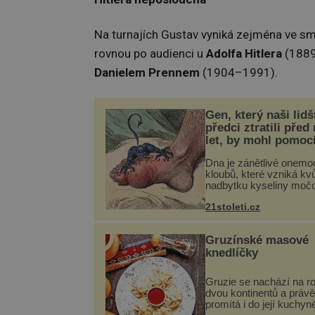
Na turnajích Gustav vyniká zejména ve smíš
rovnou po audienci u
Adolfa Hitlera
(1889
Danielem Prennem
(1904–1991).
Gen, který naši lidš
předci ztratili před
let, by mohl pomoc
léčbou „nemoci krá
Dna je zánětlivé onemo
kloubů, které vzniká kvů
nadbytku kyseliny moč
těle. Ta se ve formě kry
21stoleti.cz
ukládá v blízkosti kloub
nejčastěji přitom postih
na nohou, a způsobuje b
Gruzínské masové
knedlíčky
Gruzie se nachází na r
dvou kontinentů a právě
promítá i do její kuchyn