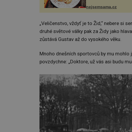
se v ní evropské a asij
a díky tomu vznikají ro
nejsemsama.cz
chuťově bohaté pokrmy,
rozhodně st...
„Veličenstvo, vždyť je to Žid,“ nebere si s
druhé světové války pak za Židy jako hlav
zůstává Gustav až do vysokého věku.
Mnoho dnešních sportovců by mu mohlo je
povzdychne: „Doktore, už vás asi budu mus