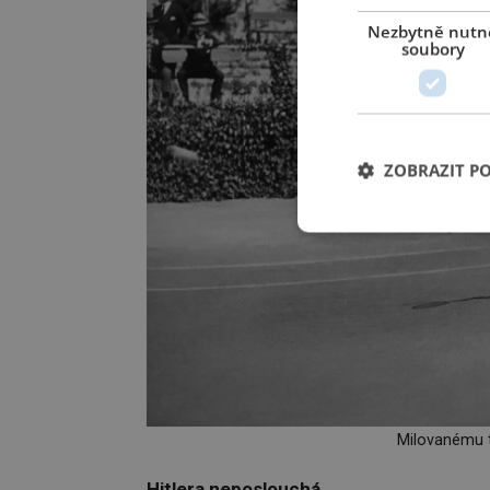
Nezbytně nutn
soubory
ZOBRAZIT P
Milovanému t
Hitlera neposlouchá