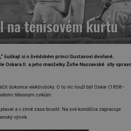
el na tenisovém kurtu
l,“ šuškají si o švédském princi Gustavovi dvořané.
ále
Oskara II. a jeho manželky Žofie Nassavské síly oprav
léčit dokonce elektrošoky. O to víc touží být Oskar (1858–
ciálním tělesným cvikům.
í plavat a v zimě zase bruslit. Na své kondičce zapracuje
jenský výcvik.