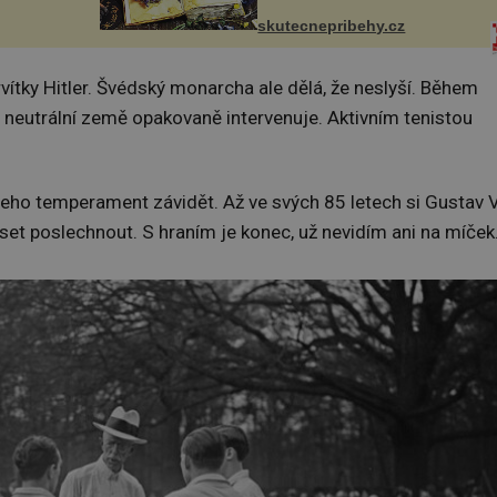
ské chutě
připravila jsem si z nich
zmanité a
lektvar… Zimní pobyt na
skutecnepribehy.cz
 které
chalupě se pro mě vlastní vinou
změnil v děsivý zážitek, na kt...
ervítky Hitler. Švédský monarcha ale dělá, že neslyší. Během
a neutrální země opakovaně intervenuje. Aktivním tenistou
ho temperament závidět. Až ve svých 85 letech si Gustav V
et poslechnout. S hraním je konec, už nevidím ani na míček.