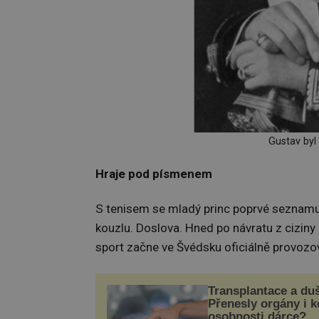
Gustav byl
Hraje pod písmenem
S tenisem se mladý princ poprvé seznamuj
kouzlu. Doslova. Hned po návratu z ciziny 
sport začne ve Švédsku oficiálně provozo
Transplantace a du
Přenesly orgány i 
osobnosti dárce?