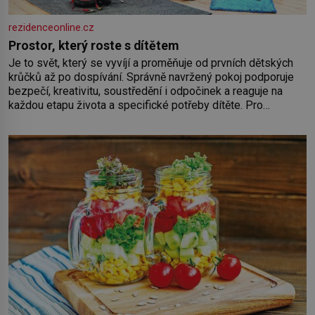
rezidenceonline.cz
Prostor, který roste s dítětem
Je to svět, který se vyvíjí a proměňuje od prvních dětských
krůčků až po dospívání. Správně navržený pokoj podporuje
bezpečí, kreativitu, soustředění i odpočinek a reaguje na
každou etapu života a specifické potřeby dítěte. Pro
nejmenší je klíčová jednoduchost, měkkost a bezpečí, proto
by pokoj miminka měl působit především klidně a útulně.
Předškolní věk je