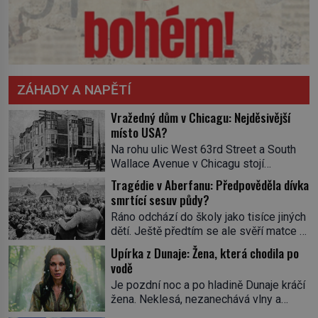
ZÁHADY A NAPĚTÍ
Vražedný dům v Chicagu: Nejděsivější
místo USA?
Na rohu ulic West 63rd Street a South
Wallace Avenue v Chicagu stojí
nenápadná pošta. Nemá žádný speciální
Tragédie v Aberfanu: Předpověděla dívka
nápis ani pamětní desku. A přesto prý
smrtící sesuv půdy?
místní zaměstnanci neradi chodí do
Ráno odchází do školy jako tisíce jiných
sklepa. Právě tady totiž sídlil sériový
dětí. Ještě předtím se ale svěří matce s
vrah H. H. Holmes a také
podivným snem. Ve škole, kterou dobře
nejpropracovanější past na lidi
Upírka z Dunaje: Žena, která chodila po
zná, tentokrát nevidí budovu ani
v dějinách americké kriminalistiky.
vodě
spolužáky. Místo nich se před ní tyčí
Herman Webster Mudgett (1861–1896)
Je pozdní noc a po hladině Dunaje kráčí
cosi temného. O několik hodin později je
přijíždí […]
žena. Neklesá, nezanechává vlny a
mrtvá. Mohla devítiletá Zahlédla vlastní
pohybuje se tiše, jako by černá voda
osud? Dne 21. října 1966 se velšská