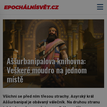
Aššurbanipalova knihovna:
Veškeré moudro na jednom
místě
Všichni se před ním třesou strachy. Asyrský král
Aššurbanipal je obávaný válečník. Na druhou stranu