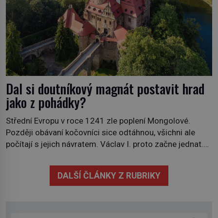
Dal si doutníkový magnát postavit hrad
jako z pohádky?
Střední Evropu v roce 1241 zle poplení Mongolové.
Později obávaní kočovníci sice odtáhnou, všichni ale
počítají s jejich návratem. Václav I. proto začne jednat.
Na další případné řádění barbarů z východu se chce
pečlivě připravit! Český král Václav I. (1205–1253)
DALŠÍ ČLÁNKY Z RUBRIKY
přijme opatření, která mají posílit obranu jeho království.
Zajistit hodlá především severní hranici. Na […]