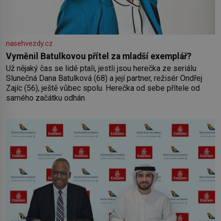
nasehvezdy.cz
Vyměnil Batulkovou přítel za mladší exemplář?
Už nějaký čas se lidé ptali, jestli jsou herečka ze seriálu
Slunečná Dana Batulková (68) a její partner, režisér Ondřej
Zajíc (56), ještě vůbec spolu. Herečka od sebe přítele od
samého začátku odhán