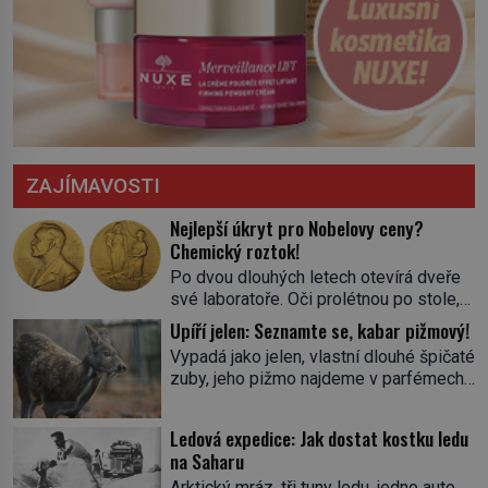
ZAJÍMAVOSTI
Nejlepší úkryt pro Nobelovy ceny?
Chemický roztok!
Po dvou dlouhých letech otevírá dveře
své laboratoře. Oči prolétnou po stole,
aby pak ulpěly na regálu, kde se nachází
Upíří jelen: Seznamte se, kabar pižmový!
všemožné látky. Hledá žluto-oranžovou
Vypadá jako jelen, vlastní dlouhé špičaté
tekutinu, jakmile ji zahlédne, nesmírně
zuby, jeho pižmo najdeme v parfémech
se mu uleví. Teď může svůj plán
celého světa a narazit na něj je velice
dokončit. Pod termínem aqua regia se
těžké. Tato charakteristika sedí na
skrývá směs s názvem lučavka
Ledová expedice: Jak dostat kostku ledu
jediného zástupce zvířecí říše – kabara
královská. Svůj přídomek nemá pro nic
na Saharu
pižmového. V Evropě ho jako první
za nic, […]
Arktický mráz, tři tuny ledu, jedno auto,
popíše švédský botanik Carl Linné