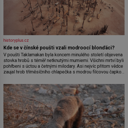
historyplus.cz
Kde se v čínské poušti vzali modroocí blonďáci?
V poušti Taklamakan byla koncem minulého století objevena
stovka hrobů s téměř netknutými mumiemi. Všichni mrtví byli
pohřbeni s úctou a četnými milodary. Asi nejvíc přitom vědce
zaujal hrob tříměsíčního chlapečka s modrou filcovou čapkou,
z níž se draly blonďaté vlásky. Fakt, že jsou těla dávných lidí
nesmírně dobře zachovalá, přičítají odborníci zdejším
klimatickým podmínkám. Sucho, prosolené písky a extrémně