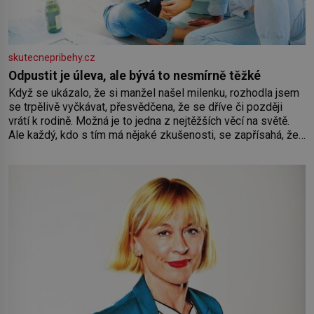
skutecnepribehy.cz
Odpustit je úleva, ale bývá to nesmírně těžké
Když se ukázalo, že si manžel našel milenku, rozhodla jsem
se trpělivě vyčkávat, přesvědčena, že se dříve či později
vrátí k rodině. Možná je to jedna z nejtěžších věcí na světě.
Ale každý, kdo s tím má nějaké zkušenosti, se zapřísahá, že
pokud odpustíte, znatelně se vám uleví. Když se ke mně
doneslo, že si manžel pořídil milenku,