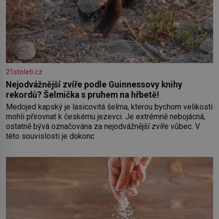
21stoleti.cz
Nejodvážnější zvíře podle Guinnessovy knihy
rekordů? Šelmička s pruhem na hřbetě!
Medojed kapský je lasicovitá šelma, kterou bychom velikostí
mohli přirovnat k českému jezevci. Je extrémně nebojácná,
ostatně bývá označována za nejodvážnější zvíře vůbec. V
této souvislosti je dokonc