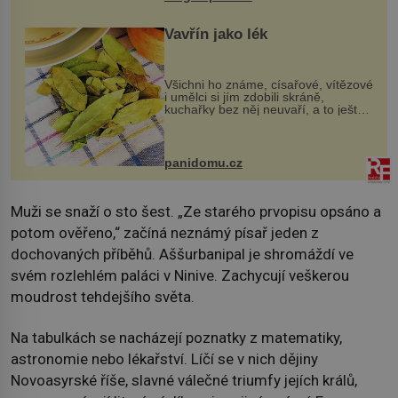
Vavřín jako lék
Všichni ho známe, císařové, vítězové
i umělci si jím zdobili skráně,
kuchařky bez něj neuvaří, a to ještě
nevíte, že bobkový list může výrazně
zmírnit některé naše neduhy.
Obsahuje v malém množství ně...
panidomu.cz
Muži se snaží o sto šest. „Ze starého prvopisu opsáno a
potom ověřeno,“ začíná neznámý písař jeden z
dochovaných příběhů. Aššurbanipal je shromáždí ve
svém rozlehlém paláci v Ninive. Zachycují veškerou
moudrost tehdejšího světa.
Na tabulkách se nacházejí poznatky z matematiky,
astronomie nebo lékařství. Líčí se v nich dějiny
Novoasyrské říše, slavné válečné triumfy jejích králů,