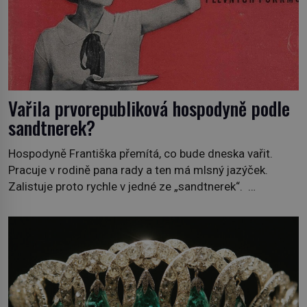
Vařila prvorepubliková hospodyně podle
sandtnerek?
Hospodyně Františka přemítá, co bude dneska vařit.
Pracuje v rodině pana rady a ten má mlsný jazýček.
Zalistuje proto rychle v jedné ze „sandtnerek“.
„Zaplaťpánbůh, že už nemusíme chodit s lístky,“
povzdechne si směrem ke služce, kterou má v kuchyni k
ruce. Ještě v prvních letech nové republiky fungoval kvůli
nedostatku zboží přídělový systém. […]