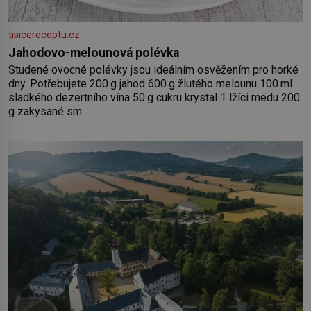
tisicereceptu.cz
Jahodovo-melounová polévka
Studené ovocné polévky jsou ideálním osvěžením pro horké
dny. Potřebujete 200 g jahod 600 g žlutého melounu 100 ml
sladkého dezertního vína 50 g cukru krystal 1 lžíci medu 200
g zakysané sm