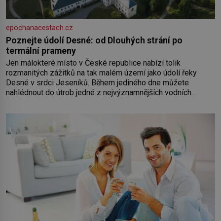
epochanacestach.cz
Poznejte údolí Desné: od Dlouhých strání po
termální prameny
Jen málokteré místo v České republice nabízí tolik
rozmanitých zážitků na tak malém území jako údolí řeky
Desné v srdci Jeseníků. Během jediného dne můžete
nahlédnout do útrob jedné z nejvýznamnějších vodních
elektráren v Evropě, vydat se na horské hřebeny, projet se na
koloběžce a den zakončit poznáváním památek ve Velkých
Losinách nebo v termálním