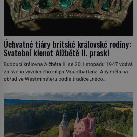
Úchvatné tiáry britské královské rodiny:
Svatební klenot Alžbětě II. praskl
Budoucí královna Alžběta II. se 20. listopadu 1947 vdává
za svého vyvoleného Filipa Mountbattena. Aby měla na
obřad ve Westminsteru podle tradice „něco
vypůjčeného“, její matka jí věnuje jedinečný šperk ze své
soukromé kolekce – diamantovou tiáru královny Marie.
„Je to ošklivá špičatá tiára,“ zhodnotil klenot britský
politik Sir Henry Channon (1897–1958), když si […]