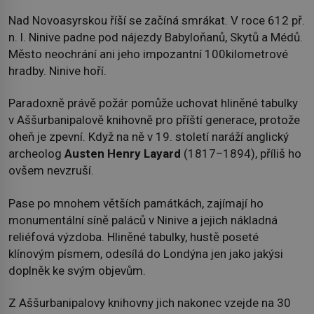
Nad Novoasyrskou říší se začíná smrákat. V roce 612 př.
n. l. Ninive padne pod nájezdy Babyloňanů, Skytů a Médů.
Město neochrání ani jeho impozantní 100kilometrové
hradby. Ninive hoří.
Paradoxně právě požár pomůže uchovat hliněné tabulky
v Aššurbanipalově knihovně pro příští generace, protože
oheň je zpevní. Když na ně v 19. století naráží anglický
archeolog
Austen Henry Layard
(1817–1894), příliš ho
ovšem nevzruší.
Pase po mnohem větších památkách, zajímají ho
monumentální síně paláců v Ninive a jejich nákladná
reliéfová výzdoba. Hliněné tabulky, hustě poseté
klínovým písmem, odesílá do Londýna jen jako jakýsi
doplněk ke svým objevům.
Z Aššurbanipalovy knihovny jich nakonec vzejde na 30