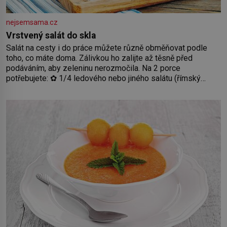
nejsemsama.cz
Vrstvený salát do skla
Salát na cesty i do práce můžete různě obměňovat podle
toho, co máte doma. Zálivkou ho zalijte až těsně před
podáváním, aby zeleninu nerozmočila. Na 2 porce
potřebujete: ✿ 1/4 ledového nebo jiného salátu (římský
salát, polníček…) ✿ 1 malá konzerva kukuřice ✿ ½ okurky ✿
2 rajčata Zálivka: ✿ 4 lžíce olivového oleje ✿ 1 lžíci citronové
šťávy ✿ ½ stroužku