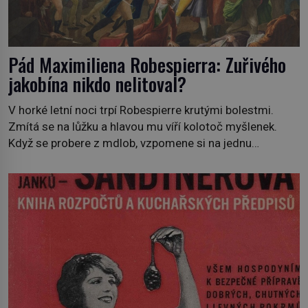
Pád Maximiliena Robespierra: Zuřivého
jakobína nikdo nelitoval?
V horké letní noci trpí Robespierre krutými bolestmi.
Zmítá se na lůžku a hlavou mu víří kolotoč myšlenek.
Když se probere z mdlob, vzpomene si na jednu
z pařížských jasnovidek, kterou před lety navštívil.
Prorokovala mu tragický osud. Tehdy se jí vysmál.
„Robespierre to dotáhne hodně daleko,“ prohlásil o něm
jiný významný francouzský revolucionář, Honoré de
Mirabeau […]