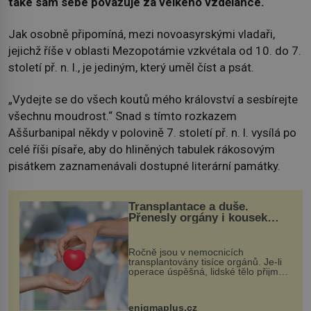
také sám sebe považuje za velkého vzdělance.
Jak osobně připomíná, mezi novoasyrskými vladaři,
jejichž říše v oblasti Mezopotámie vzkvétala od 10. do 7.
století př. n. l., je jediným, který uměl číst a psát.
„Vydejte se do všech koutů mého království a sesbírejte
všechnu moudrost.“ Snad s tímto rozkazem
Aššurbanipal někdy v polovině 7. století př. n. l. vysílá po
celé říši písaře, aby do hliněných tabulek rákosovým
pisátkem zaznamenávali dostupné literární památky.
Transplantace a duše.
Přenesly orgány i kousek
osobnosti dárce?
Ročně jsou v nemocnicích
transplantovány tisíce orgánů. Je-li
operace úspěšná, lidské tělo přijme
darovaný orgán za své a pacient
může vést plnohodnotný život. Ale co
když při transplantaci nepřijímám...
enigmaplus.cz