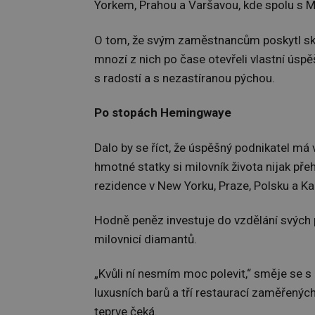
Yorkem, Prahou a Varšavou, kde spolu s M
O tom, že svým zaměstnancům poskytl skvě
mnozí z nich po čase otevřeli vlastní úsp
s radostí a s nezastíranou pýchou.
Po stopách Hemingwaye
Dalo by se říct, že úspěšný podnikatel má 
hmotné statky si milovník života nijak přeh
rezidence v New Yorku, Praze, Polsku a Kar
Hodně peněz investuje do vzdělání svých 
milovnicí diamantů.
„Kvůli ní nesmím moc polevit,“ směje se s 
luxusních barů a tří restaurací zaměřenýc
teprve čeká.