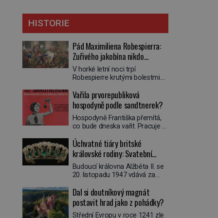
HISTORIE
Pád Maximiliena Robespierra:
Zuřivého jakobína nikdo
nelitoval?
V horké letní noci trpí
Robespierre krutými bolestmi.
Zmítá se na lůžku a hlavou mu
Vařila prvorepubliková
víří kolotoč myšlenek. Když se
probere z mdlob, vzpomene si
hospodyně podle sandtnerek?
na jednu z pařížských
Hospodyně Františka přemítá,
jasnovidek, kterou před lety
co bude dneska vařit. Pracuje v
navštívil. Prorokovala mu
rodině pana rady a ten má
tragický osud. Tehdy se jí
Úchvatné tiáry britské
mlsný jazýček. Zalistuje proto
vysmál. „Robespierre to
rychle v jedné ze „sandtnerek“.
královské rodiny: Svatební
dotáhne hodně daleko,“
„Zaplaťpánbůh, že už
prohlásil o něm jiný významný
klenot Alžbětě II. praskl
Budoucí královna Alžběta II. se
nemusíme chodit s lístky,“
francouzský revolucionář,
20. listopadu 1947 vdává za
povzdechne si směrem ke
Honoré de Mirabeau […]
svého vyvoleného Filipa
služce, kterou má v kuchyni k
Dal si doutníkový magnát
Mountbattena. Aby měla na
ruce. Ještě v prvních letech
obřad ve Westminsteru podle
postavit hrad jako z pohádky?
nové republiky fungoval kvůli
tradice „něco vypůjčeného“, její
nedostatku zboží přídělový
Střední Evropu v roce 1241 zle
matka jí věnuje jedinečný šperk
systém. […]