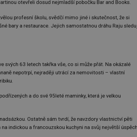
artinou otevřeli dosud nejmladší pobočku Bar and Books.
lou profesní školu, svědčí mimo jiné i skutečnost, že si
ěšné bary a restaurace. Jejich samostatnou dráhu Raju sledu
ve svých 63 letech takřka vše, co si může přát. Na okázalé
naně nepotrpí, nejraději utrácí za nemovitosti – vlastní
ibiku.
podřízených a do své 95leté maminky, která je velkou
nadsázkou. Ostatně sám tvrdí, že navzdory vlastnictví pěti
h na indickou a francouzskou kuchyni na svůj největší úspěc