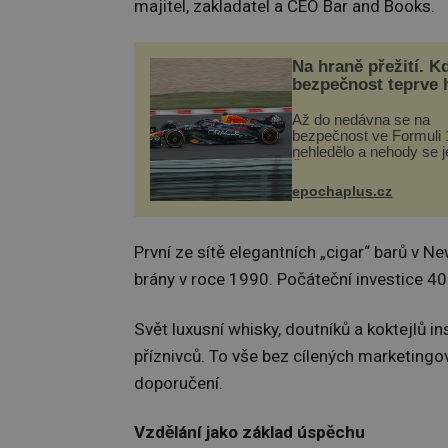
majitel, zakladatel a CEO Bar and Books.
Na hraně přežití. K
bezpečnost teprve 
Až do nedávna se na
bezpečnost ve Formuli 1
nehledělo a nehody se je
Řada pilotů to poznala n
kůži, často s trvalými 
epochaplus.cz
nebo bohužel i ztrátou ž
Dnes nepochopiteln...
První ze sítě elegantních „cigar“ barů v 
brány v roce 1990. Počáteční investice 40 
Svět luxusní whisky, doutníků a koktejlů 
příznivců. To vše bez cílených marketingo
doporučení.
Vzdělání jako základ úspěchu