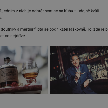
, jedním z nich je odstěhovat se na Kubu – údajně kvůli
e.
é doutníky a martini?“ ptá se podnikatel laškovně. To, zda je p
et co nejdříve.