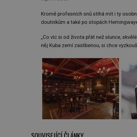
Kromě profesních snů stíhá mít i ty osobní
doutníkům a také po stopách Hemingway
„Co víc si od života přát než slunce, skvěl
něj Kuba zemí zaslíbenou, si chce vyzkouš
SOUVISEJÍCÍ ČLÁNKY