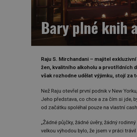
Bary plné knih a
Raju S. Mirchandani – majitel exkluzivní
žen, kvalitního alkoholu a prvotřídních
však rozhodne udělat výjimku, stojí za t
Než Raju otevřel první podnik v New Yorku,
Jeho představa, co chce a za čím si jde, b
od začátku spoléhal pouze na vlastní cash
„Žádné půjčky, žádné úvěry, žádný rodinný k
velkou výhodou bylo, že jsem v práci trávil