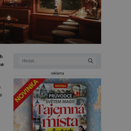
ch
se
reklama
.
e