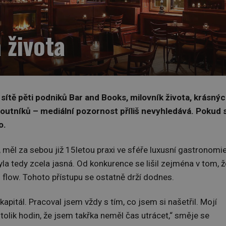
 života
 sítě pěti podniků Bar and Books, milovník života, krásný
 doutníků – mediální pozornost příliš nevyhledává. Pokud 
o.
 měl za sebou již 15letou praxi ve sféře luxusní gastronomie
yla tedy zcela jasná. Od konkurence se lišil zejména v tom, ž
 flow. Tohoto přístupu se ostatně drží dodnes.
apitál. Pracoval jsem vždy s tím, co jsem si našetřil. Mojí
 tolik hodin, že jsem takřka neměl čas utrácet,“ směje se