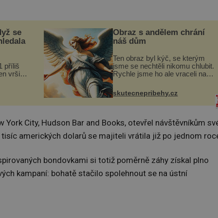
dyž se
Obraz s andělem chrání
hledala
náš dům
Ten obraz byl kýč, se kterým
 příliš
jsme se nechtěli nikomu chlubit.
n vršily.
Rychle jsme ho ale vraceli na
a vlastní
jeho místo. S manželem
následky
Vaškem jsme si pořídili
skutecnepribehy.cz
ivota.
chaloupku, takový domek na
severu Čech, kde jsme si
naplánova...
New York City, Hudson Bar and Books, otevřel návštěvníkům sv
tisíc amerických dolarů se majiteli vrátila již po jednom roc
inspirovaných bondovkami si totiž poměrně záhy získal plno
vých kampaní: bohatě stačilo spolehnout se na ústní