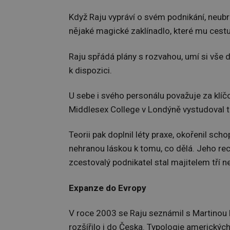
Když Raju vypráví o svém podnikání, neubr
nějaké magické zaklínadlo, které mu cestu
Raju spřádá plány s rozvahou, umí si vše 
k dispozici.
U sebe i svého personálu považuje za klí
Middlesex College v Londýně vystudoval t
Teorii pak doplnil léty praxe, okořenil sch
nehranou láskou k tomu, co dělá. Jeho rec
zcestovalý podnikatel stal majitelem tří 
Expanze do Evropy
V roce 2003 se Raju seznámil s Martinou 
rozšířilo i do Česka. Typologie amerických