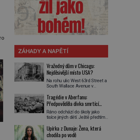
ro
ZÁHADY A NAPĚTÍ
Vražedný dům v Chicagu:
Nejděsivější místo USA?
Na rohu ulic West 63rd Street a
South Wallace Avenue v
Chicagu stojí nenápadná pošta.
Tragédie v Aberfanu:
Nemá žádný speciální nápis ani
pamětní desku. A přesto prý
Předpověděla dívka smrtící
místní zaměstnanci neradi
sesuv půdy?
Ráno odchází do školy jako
chodí do sklepa. Právě tady
tisíce jiných dětí. Ještě předtím
totiž sídlil sériový vrah H. H.
se ale svěří matce s podivným
Holmes a také
Upírka z Dunaje: Žena, která
snem. Ve škole, kterou dobře
nejpropracovanější past na lidi
zná, tentokrát nevidí budovu ani
chodila po vodě
v dějinách americké
spolužáky. Místo nich se před ní
kriminalistiky. Herman Webster