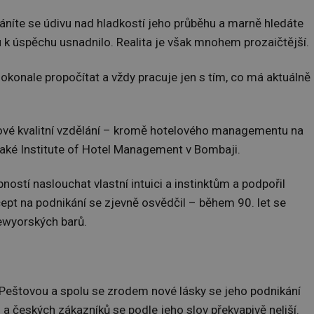
áníte se údivu nad hladkostí jeho průběhu a marně hledáte
 k úspěchu usnadnilo. Realita je však mnohem prozaičtější.
dokonale propočítat a vždy pracuje jen s tím, co má aktuálně
čové kvalitní vzdělání – kromě hotelového managementu na
aké Institute of Hotel Management v Bombaji.
opností naslouchat vlastní intuici a instinktům a podpořil
ept na podnikání se zjevně osvědčil – během 90. let se
newyorských barů.
Peštovou a spolu se zrodem nové lásky se jeho podnikání
 a českých zákazníků se podle jeho slov překvapivě neliší.