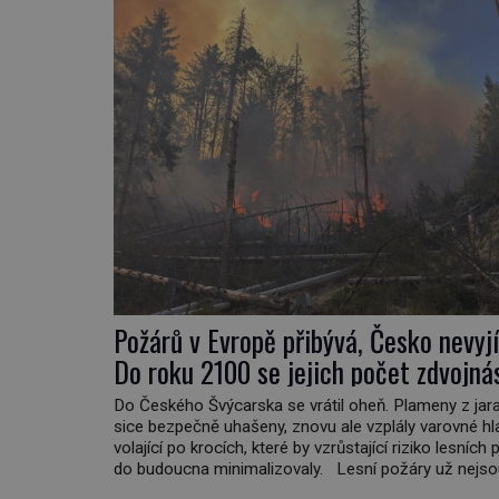
Požárů v Evropě přibývá, Česko nevyj
Do roku 2100 se jejich počet zdvojná
Do Českého Švýcarska se vrátil oheň. Plameny z jar
sice bezpečně uhašeny, znovu ale vzplály varovné hl
volající po krocích, které by vzrůstající riziko lesních
do budoucna minimalizovaly. Lesní požáry už nejso
problémem pouze vzdáleného Středomoří. S oteplují