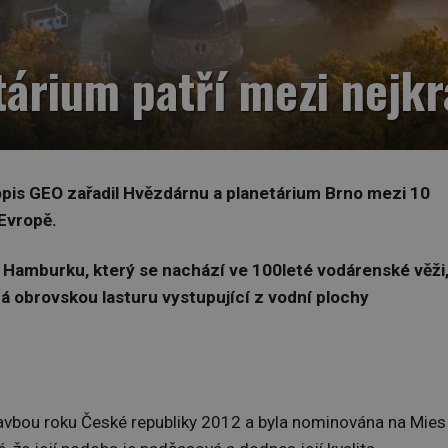
árium patří mezi nejkr
pis GEO zařadil Hvězdárnu a planetárium Brno mezi 10
 Evropě.
 v Hamburku, který se nachází ve 100leté vodárenské věži
á obrovskou lasturu vystupující z vodní plochy
avbou roku České republiky 2012 a byla nominována na Mies