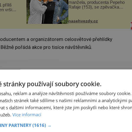
manžela, producenta Pepeho
 příliš
Rafaje (†53), se zpěvačka
n vršily.
Barbora Vaculíková (45), dcera
a vlastní
Petry Černocké (75), poprvé
následky
ozvala veřejnosti. Na sociální
nasehvezdy.cz
ivota.
síti sdílela, že se snaží fung...
roducentem a organizátorem celosvětové přehlídky
. Běžně pořádá akce pro tisíce návštěvníků.
 stránky používají soubory cookie.
obsahu, reklam a analýze návštěvnosti používáme soubory cookie.
ašich stránek také sdílíme s našimi reklamními a analytickými par
 s dalšími informacemi, které jste jim poskytli nebo které shro
služeb.
Více informací
HNY PARTNERY
(1616) →