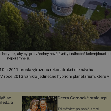
 hory tak, aby byl pro všechny návštěvníky i náhodné kolemjdoucí, c
nejpříjemnější.
10 a 2011 prošla výraznou rekonstrukcí dle návrhu
V roce 2013 vzniklo jedinečné hybridní planetárium, které v
dyž se
Dcera Černocké stále trpí
hledala
Tři měsíce po náhlé smrti