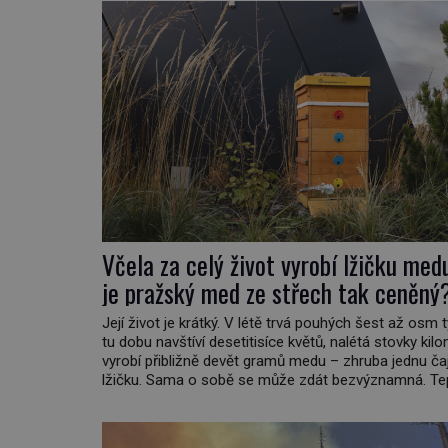
Včela za celý život vyrobí lžičku med
je pražský med ze střech tak ceněný
Její život je krátký. V létě trvá pouhých šest až osm 
tu dobu navštíví desetitisíce květů, nalétá stovky kil
vyrobí přibližně devět gramů medu – zhruba jednu č
lžičku. Sama o sobě se může zdát bezvýznamná. Te
když se spojí s dalšími desítkami tisíc příslušnic své
včelstva, vznikne jeden z nejdokonalejších organismů