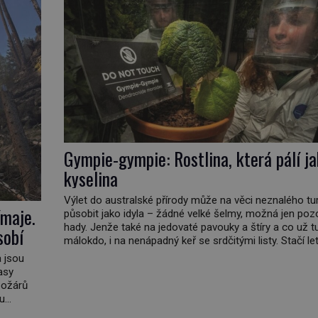
Gympie-gympie: Rostlina, která pálí j
kyselina
Výlet do australské přírody může na věci neznalého tur
ímaje.
působit jako idyla – žádné velké šelmy, možná jen poz
hady. Jenže také na jedovaté pavouky a štíry a co už t
sobí
málokdo, i na nenápadný keř se srdčitými listy. Stačí l
dotyk a ozve se pronikavá bolest, která přetrvává i týd
a jsou
Nenápadný tento […]
asy
 požárů
u
cím se