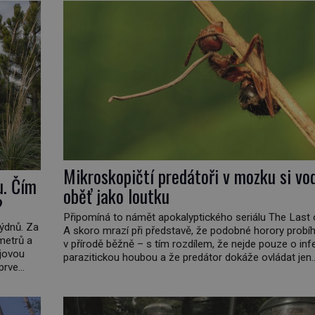
Mikroskopičtí predátoři v mozku si vo
u. Čím
oběť jako loutku
?
Připomíná to námět apokalyptického seriálu The Last 
týdnů. Za
A skoro mrazí při představě, že podobné horory probíh
ometrů a
v přírodě běžně – s tím rozdílem, že nejde pouze o inf
ajovou
parazitickou houbou a že predátor dokáže ovládat jen
prve
vývojově nesrovnatelně jednodušší živočichy, než je č
ho
Najít skutečné zombie není nic nemožného ani v naší p
 […]
[…]