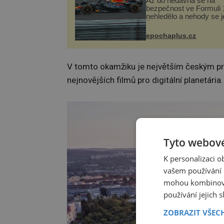
Až do nedávna se na
bezpečnost ve Formuli 1
nehledělo a nehody se je
Řada pilotů to poznala n
kůži, často s trvalými 
epochaplus.cz
nebo bohužel i ztrátou ž
Dnes nepochopiteln...
V tomto okamžiku je největším českým p
nejnovějších filmů pro digitální planetária
Tyto webové
K personalizaci 
vašem používání n
mohou kombinovat
používání jejich 
ZOBRAZIT VŠEC