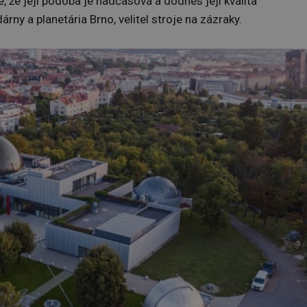
 že její podoba je nadčasová a dodnes její kvalita
dárny a planetária Brno, velitel stroje na zázraky.