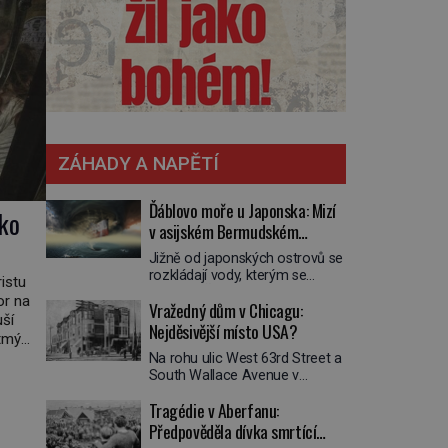
ZÁHADY A NAPĚTÍ
Ďáblovo moře u Japonska: Mizí
ako
v asijském Bermudském
trojúhelníku lodě ve spárech
Jižně od japonských ostrovů se
neznámé síly?
rozkládají vody, kterým se
istu
přezdívá Ďáblovo moře. Vypráví
or na
Vražedný dům v Chicagu:
se o lodích mizejících beze
uší
stopy, podivných světlech,
Nejděsivější místo USA?
etmý
zrádných proudech i mořských
ny.
Na rohu ulic West 63rd Street a
dracích, kteří měli tyto končiny
South Wallace Avenue v
střežit už v dávných legendách.
Chicagu stojí nenápadná pošta.
Je tichomořský Dračí
Tragédie v Aberfanu:
Nemá žádný speciální nápis ani
trojúhelník skutečně prokletým
pamětní desku. A přesto prý
Předpověděla dívka smrtící
místem, nebo se zde jen
místní zaměstnanci neradi
nebezpečná příroda proměnila