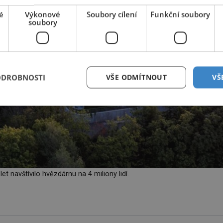
é
Výkonové
Soubory cílení
Funkční soubory
soubory
ODROBNOSTI
VŠE ODMÍTNOUT
VŠ
et navštívilo hvězdárnu na 4 miliony lidí.