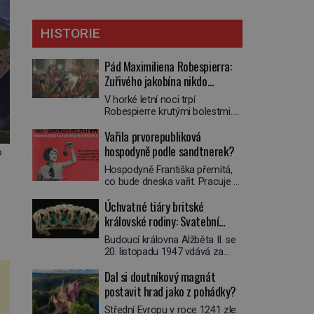
HISTORIE
Pád Maximiliena Robespierra:
Zuřivého jakobína nikdo
nelitoval?
V horké letní noci trpí
Robespierre krutými bolestmi.
Zmítá se na lůžku a hlavou mu
Vařila prvorepubliková
víří kolotoč myšlenek. Když se
probere z mdlob, vzpomene si
hospodyně podle sandtnerek?
o
na jednu z pařížských
Hospodyně Františka přemítá,
jasnovidek, kterou před lety
co bude dneska vařit. Pracuje v
navštívil. Prorokovala mu
rodině pana rady a ten má
tragický osud. Tehdy se jí
Úchvatné tiáry britské
mlsný jazýček. Zalistuje proto
vysmál. „Robespierre to
rychle v jedné ze „sandtnerek“.
královské rodiny: Svatební
dotáhne hodně daleko,“
„Zaplaťpánbůh, že už
prohlásil o něm jiný významný
klenot Alžbětě II. praskl
Budoucí královna Alžběta II. se
nemusíme chodit s lístky,“
francouzský revolucionář,
20. listopadu 1947 vdává za
povzdechne si směrem ke
Honoré de Mirabeau […]
svého vyvoleného Filipa
služce, kterou má v kuchyni k
Dal si doutníkový magnát
Mountbattena. Aby měla na
ruce. Ještě v prvních letech
obřad ve Westminsteru podle
postavit hrad jako z pohádky?
nové republiky fungoval kvůli
tradice „něco vypůjčeného“, její
nedostatku zboží přídělový
Střední Evropu v roce 1241 zle
matka jí věnuje jedinečný šperk
systém. […]