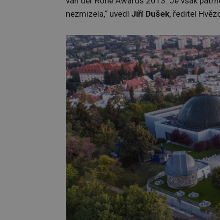
van der Rohe Awards 2013. Je však patrné,
nezmizela,“ uvedl
Jiří Dušek
, ředitel Hvěz