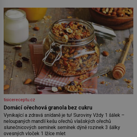
tisicereceptu.cz
Domácí ořechová granola bez cukru
Vynikající a zdravá snídaně je tu! Suroviny Vždy 1 šálek –
neloupaných mandlí kešu ořechů vlašských ořechů
slunečnicových semínek semínek dýně rozinek 3 šálky
ovesných vloček 1 lžíce mlet