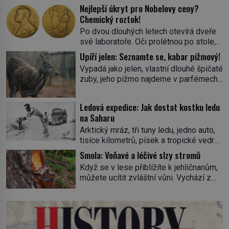
Nejlepší úkryt pro Nobelovy ceny?
Chemický roztok!
Po dvou dlouhých letech otevírá dveře
své laboratoře. Oči prolétnou po stole,
aby pak ulpěly na regálu, kde se nachází
Upíří jelen: Seznamte se, kabar pižmový!
všemožné látky. Hledá žluto-oranžovou
Vypadá jako jelen, vlastní dlouhé špičaté
tekutinu, jakmile ji zahlédne, nesmírně
zuby, jeho pižmo najdeme v parfémech
se mu uleví. Teď může svůj plán
celého světa a narazit na něj je velice
dokončit. Pod termínem aqua regia se
těžké. Tato charakteristika sedí na
skrývá směs s názvem lučavka
Ledová expedice: Jak dostat kostku ledu
jediného zástupce zvířecí říše – kabara
královská. Svůj přídomek nemá pro nic
na Saharu
pižmového. V Evropě ho jako první
za nic, […]
Arktický mráz, tři tuny ledu, jedno auto,
popíše švédský botanik Carl Linné
tisíce kilometrů, písek a tropické vedro.
(1707–1778), jenže v Asii o něm ví už
To je ve zkratce zdánlivě nesplnitelná
celá staletí. Zvíře připomíná jelena,
Smola: Voňavé a léčivé slzy stromů
výzva, která se promění v úžasné
v kohoutku dosahuje […]
Když se v lese přiblížíte k jehličnanům,
dobrodružství a důkaz, že nic není
můžete ucítit zvláštní vůni. Vychází z
nemožné. Vše začíná na podzim 1958
lepkavé látky, která vytéká z
jako hec. Rádio Luxembourg přichází s
poraněného kmene. Kdysi lidé věřili, že
neobvyklou výzvou. Tomu, kdo dokáže
právě v ní je síla stromu. Smola také
dopravit ze severního polárního kruhu
patří k nejstarším surovinám, s nimiž
na […]
lidstvo pracovalo. Chrání strom před