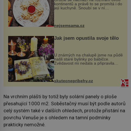
kontinentů a právě to se promítá i do
její kuchyně. Snoubí se v ní
evropské a asijské chutě a díky tomu
vznikají rozmanité a chuťově bohaté
pokrmy, které rozhodně st...
nejsemsama.cz
Jak jsem opustila svoje tělo
U známých na chalupě jsme na půdě
našli staré bylinky po babičce.
Zvědavost mi nedala a připravila
jsem si z nich lektvar… Zimní pobyt
na chalupě se pro mě vlastní vinou
změnil v děsivý zážitek, na kt...
skutecnepribehy.cz
Na vrchním plášti by totiž byly solární panely o ploše
přesahující 1000 m2. Soběstačný musí být podle autorů
celý systém také v dalších ohledech, protože přistání na
povrchu Venuše je s ohledem na tamní podmínky
prakticky nemožné.