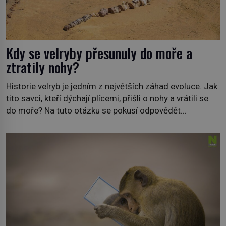
Kdy se velryby přesunuly do moře a
ztratily nohy?
Historie velryb je jedním z největších záhad evoluce. Jak
tito savci, kteří dýchají plícemi, přišli o nohy a vrátili se
do moře? Na tuto otázku se pokusí odpovědět
dokument Tajemné údolí velryb v Egyptě, který bude mít
premiéru ve čtvrtek 29. února ve 20:00 na televizní
stanici Viasat Nature. Všech 90 druhů dnes žijících
velryb […]