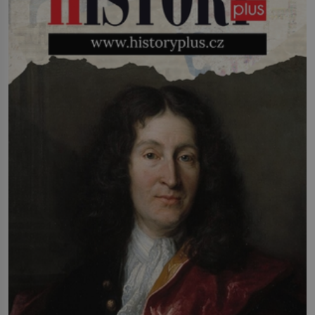
infekcí, hmyzem a vysycháním. Dá se
říct, že je to přírodní […]