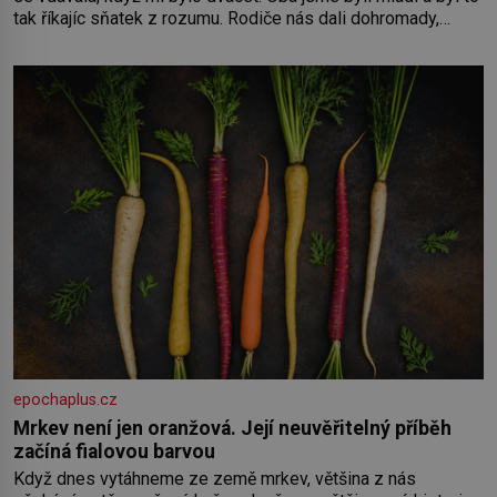
tak říkajíc sňatek z rozumu. Rodiče nás dali dohromady,
Toník byl dobře zaopatřený mladý muž. Manželství nám
oběma moc nesvědčilo, brzy jsme zjistili, že
epochaplus.cz
Mrkev není jen oranžová. Její neuvěřitelný příběh
začíná fialovou barvou
Když dnes vytáhneme ze země mrkev, většina z nás