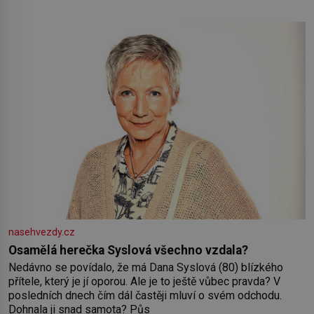
nasehvezdy.cz
Osamělá herečka Syslová všechno vzdala?
Nedávno se povídalo, že má Dana Syslová (80) blízkého
přítele, který je jí oporou. Ale je to ještě vůbec pravda? V
posledních dnech čím dál častěji mluví o svém odchodu.
Dohnala ji snad samota? Půs