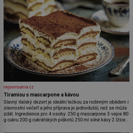
nejsemsama.cz
Tiramisu s mascarpone a kávou
Slavný italský dezert je ideální tečkou za rodinným obědem i
slavnostní večeří a jeho příprava je jednodušší, než se může
zdát. Ingredience pro 4 osoby: 250 g mascarpone 3 vejce 80
g cukru 200 g cukrářských piškotů 250 ml silné kávy 2 lžíce
amaretta kakao na posypání Postup: Oddělte žloutky od
bílků. Žloutky vyšlehejte s cukrem do světlé pěny a postupně