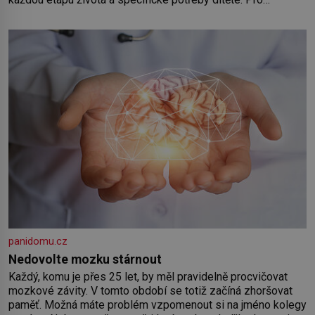
nejmenší je klíčová jednoduchost, měkkost a bezpečí, proto
by pokoj miminka měl působit především klidně a útulně.
Předškolní věk je
panidomu.cz
Nedovolte mozku stárnout
Každý, komu je přes 25 let, by měl pravidelně procvičovat
mozkové závity. V tomto období se totiž začíná zhoršovat
paměť. Možná máte problém vzpomenout si na jméno kolegy