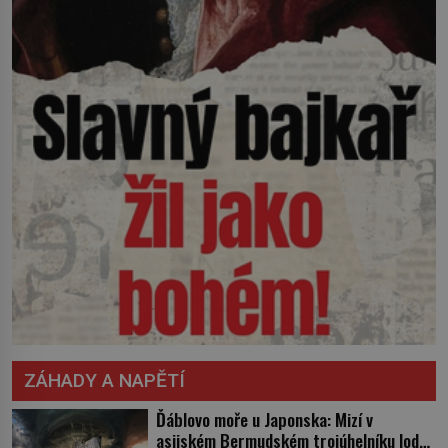
ZÁHADY A NAPĚTÍ
Ďáblovo moře u Japonska: Mizí v
asijském Bermudském trojúhelníku lodě