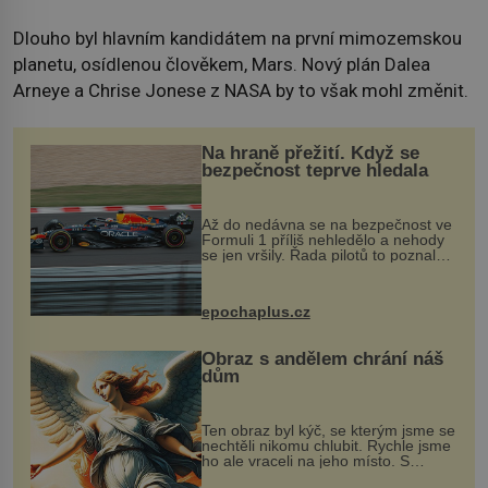
Dlouho byl hlavním kandidátem na první mimozemskou
planetu, osídlenou člověkem, Mars. Nový plán Dalea
Arneye a Chrise Jonese z NASA by to však mohl změnit.
Na hraně přežití. Když se
bezpečnost teprve hledala
Až do nedávna se na bezpečnost ve
Formuli 1 příliš nehledělo a nehody
se jen vršily. Řada pilotů to poznala
na vlastní kůži, často s trvalými
následky nebo bohužel i ztrátou
života. Dnes nepochopiteln...
epochaplus.cz
Obraz s andělem chrání náš
dům
Ten obraz byl kýč, se kterým jsme se
nechtěli nikomu chlubit. Rychle jsme
ho ale vraceli na jeho místo. S
manželem Vaškem jsme si pořídili