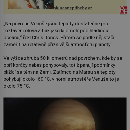
chaloupku, takový domek na severu
Čech, kde jsme si naplánova...
skutecnepribehy.cz
„Na povrchu Venuše jsou teploty dostatečné pro
roztavení olova a tlak jako kilometr pod hladinou
oceánu,“ řekl Chris Jones. Přitom se podle něj stačí
zaměřit na relativně příznivější atmosféru planety.
Ve výšce zhruba 50 kilometrů nad povrchem, kde by se
obří koráby nebes pohybovaly, totiž panují podmínky
blížící se těm na Zemi. Zatímco na Marsu se teploty
pohybují okolo -60 °C, v horní atmosféře Venuše to je
okolo 75 °C.