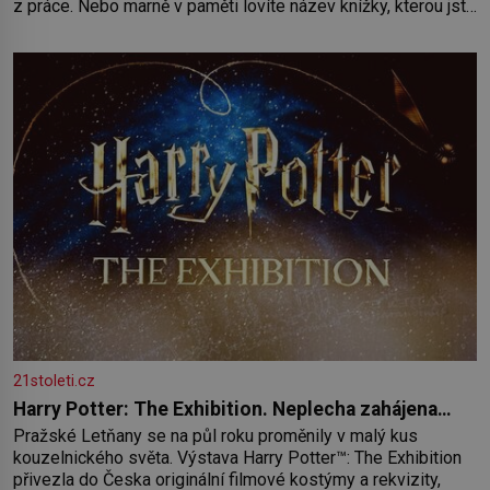
z práce. Nebo marně v paměti lovíte název knížky, kterou jste
nedávno přečetli. Je to opravdu tak, s věkem jako kdyby se
paměť rozhodla stávkovat. Cvičte
21stoleti.cz
Harry Potter: The Exhibition. Neplecha zahájena…
Pražské Letňany se na půl roku proměnily v malý kus
kouzelnického světa. Výstava Harry Potter™: The Exhibition
přivezla do Česka originální filmové kostýmy a rekvizity,