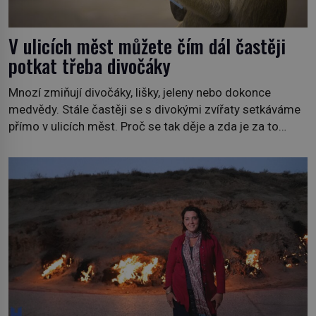
V ulicích měst můžete čím dál častěji
potkat třeba divočáky
Mnozí zmiňují divočáky, lišky, jeleny nebo dokonce
medvědy. Stále častěji se s divokými zvířaty setkáváme
přímo v ulicích měst. Proč se tak děje a zda je za to
někdo zodpovědný, to jsou otázky, které necháme na
jiných. My se raději podíváme do jiných zemí a
prozkoumáme, jaká další zvířata po celém světě se
přizpůsobila životu […]