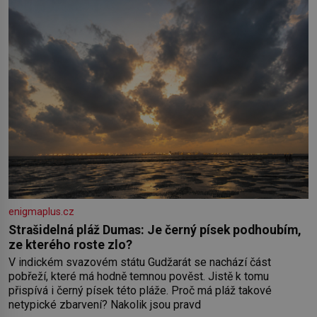
do nich vmíchejte mascarpone, aby vznikl hladký
enigmaplus.cz
Strašidelná pláž Dumas: Je černý písek podhoubím,
ze kterého roste zlo?
V indickém svazovém státu Gudžarát se nachází část
pobřeží, které má hodně temnou pověst. Jistě k tomu
přispívá i černý písek této pláže. Proč má pláž takové
netypické zbarvení? Nakolik jsou pravd