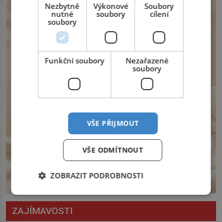
z východu se chce pečlivě připravit!
Nezbytně
Výkonové
Soubory
Český král Václav I. (1205–1253) přijme
nutné
soubory
cílení
opatření, která mají posílit obranu jeho
soubory
království. Zajistit hodlá především
severní hranici. Na […]
Funkční soubory
Nezařazené
soubory
VŠE PŘIJMOUT
VŠE ODMÍTNOUT
ZOBRAZIT PODROBNOSTI
ZAJÍMAVOSTI