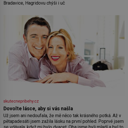
Bradavice, Hagridovu chýši i uč
skutecnepribehy.cz
Dovolte lásce, aby si vás našla
Už jsem ani nedoufala, že mě něco tak krásného potká. Až v
pětapadesáti jsem zažila lásku na první pohled. Poprvé jsem
se vdávala, když mi bylo dvacet. Oba jsme byli mladí a byl to