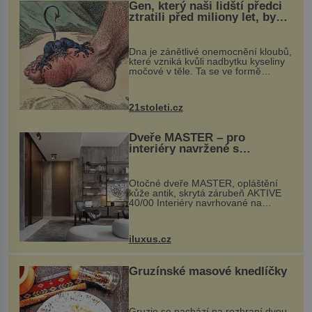
Gen, který naši lidští předci
ztratili před miliony let, by
mohl pomoci s léčbou
„nemoci králů“
Dna je zánětlivé onemocnění kloubů,
které vzniká kvůli nadbytku kyseliny
močové v těle. Ta se ve formě
krystalků ukládá v blízkosti kloubů,
nejčastěji přitom postihuje palce na
nohou, a způsobuje bole...
21stoleti.cz
Dveře MASTER – pro
interiéry navržené s
rozumem i vášní!
Otočné dveře MASTER, opláštění
kůže antik, skrytá zárubeň AKTIVE
40/00 Interiéry navrhované na
zakázku často vyžadují atypické
rozměry nejen nábytku, ale i
otvorových prvků. Technické zázemí
iluxus.cz
dnes umož...
Gruzínské masové knedlíčky
Gruzie se nachází na rozhraní dvou