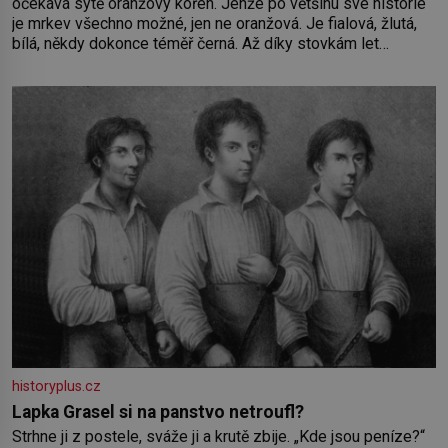
očekává sytě oranžový kořen. Jenže po většinu své historie
je mrkev všechno možné, jen ne oranžová. Je fialová, žlutá,
bílá, někdy dokonce téměř černá. Až díky stovkám let
pečlivého šlechtění se z ní stává zelenina, bez které si
českou zahradu ani nedokážeme představit. Její příběh je
historyplus.cz
Lapka Grasel si na panstvo netroufl?
Strhne ji z postele, sváže ji a krutě zbije. „Kde jsou peníze?“