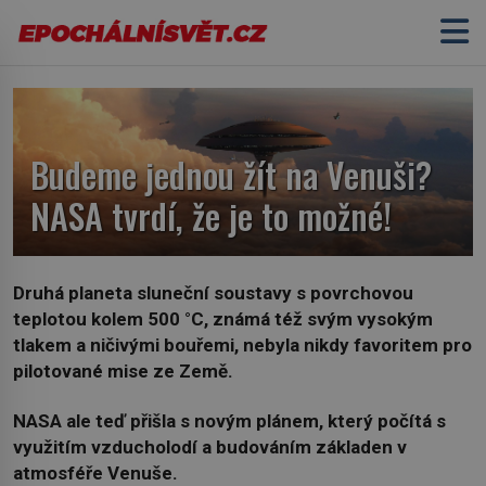
Budeme jednou žít na Venuši?
NASA tvrdí, že je to možné!
Druhá planeta sluneční soustavy s povrchovou
teplotou kolem 500 °C, známá též svým vysokým
tlakem a ničivými bouřemi, nebyla nikdy favoritem pro
pilotované mise ze Země.
NASA ale teď přišla s novým plánem, který počítá s
využitím vzducholodí a budováním základen v
atmosféře Venuše.