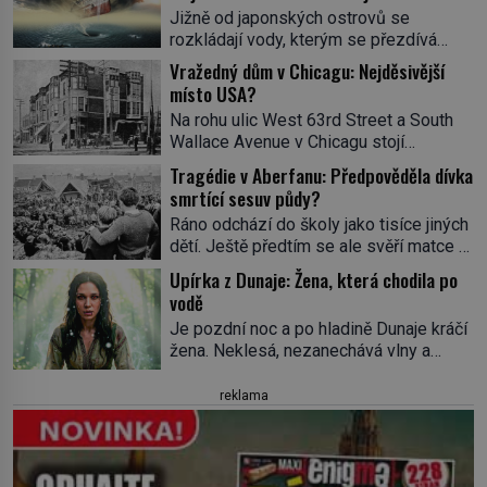
ve spárech neznámé síly?
Jižně od japonských ostrovů se
rozkládají vody, kterým se přezdívá
Ďáblovo moře. Vypráví se o lodích
Vražedný dům v Chicagu: Nejděsivější
mizejících beze stopy, podivných
místo USA?
světlech, zrádných proudech i mořských
Na rohu ulic West 63rd Street a South
dracích, kteří měli tyto končiny střežit už
Wallace Avenue v Chicagu stojí
v dávných legendách. Je tichomořský
nenápadná pošta. Nemá žádný speciální
Dračí trojúhelník skutečně prokletým
Tragédie v Aberfanu: Předpověděla dívka
nápis ani pamětní desku. A přesto prý
místem, nebo se zde jen nebezpečná
smrtící sesuv půdy?
místní zaměstnanci neradi chodí do
příroda proměnila v jednu z
Ráno odchází do školy jako tisíce jiných
sklepa. Právě tady totiž sídlil sériový
nejpůsobivějších námořních záhad? […]
dětí. Ještě předtím se ale svěří matce s
vrah H. H. Holmes a také
podivným snem. Ve škole, kterou dobře
nejpropracovanější past na lidi
Upírka z Dunaje: Žena, která chodila po
zná, tentokrát nevidí budovu ani
v dějinách americké kriminalistiky.
vodě
spolužáky. Místo nich se před ní tyčí
Herman Webster Mudgett (1861–1896)
Je pozdní noc a po hladině Dunaje kráčí
cosi temného. O několik hodin později je
přijíždí […]
žena. Neklesá, nezanechává vlny a
mrtvá. Mohla devítiletá Zahlédla vlastní
pohybuje se tiše, jako by černá voda
osud? Dne 21. října 1966 se velšská
pod ní byla dlažbou. Muž, který ji z
reklama
vesnice Aberfan […]
břehu pozoruje, ji údajně poznává, jenže
Ruža Vlajna má být v tu chvíli mrtvá celé
století. Vesnice Kisiljevo v
severovýchodním Srbsku má s upíry