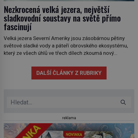
Nezkrocená velká jezera, největší
sladkovodní soustavy na světě přímo
fascinují
Velká jezera Severní Ameriky jsou zásobárnou pětiny
světové sladké vody a páteří obrovského ekosystému,
který ze všech úhlů ve třech dílech zkoumá nový
kanadský dokument Nezkrocená Velká jezera. V
premiéře jej uvidíte na Viasat Nature v pondělí 5.
DALŠÍ ČLÁNKY Z RUBRIKY
července. Hořejší jezero, Huronské jezero, Michiganské
jezero, Erijské jezero, Ontarijské jezero a další menší
jezera a řeky […]
reklama