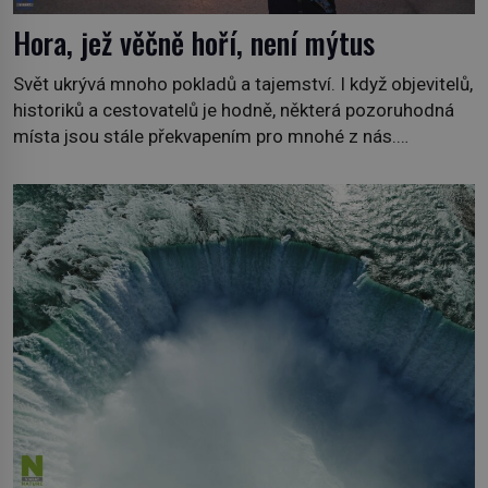
Hora, jež věčně hoří, není mýtus
Svět ukrývá mnoho pokladů a tajemství. I když objevitelů,
historiků a cestovatelů je hodně, některá pozoruhodná
místa jsou stále překvapením pro mnohé z nás.
Neprobádané místa Ázerbájdžánu, rozmanitá historie
Albánie či úchvatná atmosféra Kypru jsou jedny z míst,
která nám mají co nabídnout a vyprávět. Uznávaná
historička Bettany Hughes, se vydala prozkoumat
pozoruhodné úkazy, o kterých jste možná doposud
neslyšeli. Hora, […]