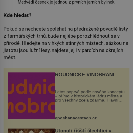
Medvědí česnek je jednou z prvních jarních bylinek.
Kde hledat?
Pokud se nechcete spoléhat na předražené povadlé listy
z farmářských trhů, bude nejlépe porozhlédnout se v
přírodě. Hledejte na vlhkých stinných místech, sázkou na
jistotu jsou lužní lesy, najdete jej i v parcích na okrajích
měst.
ROUDNICKÉ VINOBRANÍ
Letos poprvé podle nového konceptu
– přímo v historickém jádru města a
pro všechny zcela zdarma. Hlavní
program se odehraje na Karlově a
Husově náměstí. Návštěvníci se
mohou těšit na víno, burčák, pes...
epochanacestach.cz
Utonuli říšští šlechtici v