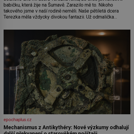
babičku, která žije na Šumavě. Zarazilo mě to. Nikoho
takového jsme v naší rodině neměli. Naše pětiletá dcera
Terezka měla vždycky divokou fantazii. Už odmalička
milovala svět pohádek. Každou chvilku mi říkala, že se jí
zdálo o jednorožcích, krásných princeznách, statečných
rytířích a létajících dracích.
epochaplus.cz
Mechanismus z Antikythéry: Nové výzkumy odhalují
další překvapení o starověkém počítači