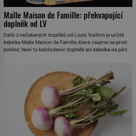
Malle Maison de Famille: překvapující
doplněk od LV
Další z nečekaných doplňků od Louis Vuitton je určitě
kabelka Malle Maison de Famille, která zaujme na první
pohled. Není to každodenní doplněk ani kabelka na párty,
ale symbol tradice a bohaté historie značky. Jde o poctu
Nicolase Ghesquièra rodinnému sídlu Vuittonů na
adrese 18 Rue Louis Vuitton, které bylo postaveno v
roce 1869. […]