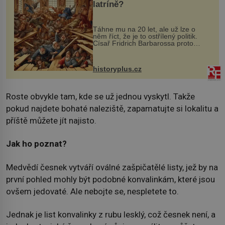
latríně?
Táhne mu na 20 let, ale už lze o
něm říct, že je to ostřílený politik.
Císař Fridrich Barbarossa proto
posílá svého syna a dědice Jindřicha
VI. do Erfurtu, aby se stal
prostředníkem při řešení sporu m...
historyplus.cz
Roste obvykle tam, kde se už jednou vyskytl. Takže
pokud najdete bohaté naleziště, zapamatujte si lokalitu a
příště můžete jít najisto.
Jak ho poznat?
Medvědí česnek vytváří oválné zašpičatělé listy, jež by na
první pohled mohly být podobné konvalinkám, které jsou
ovšem jedovaté. Ale nebojte se, nespletete to.
Jednak je list konvalinky z rubu lesklý, což česnek není, a