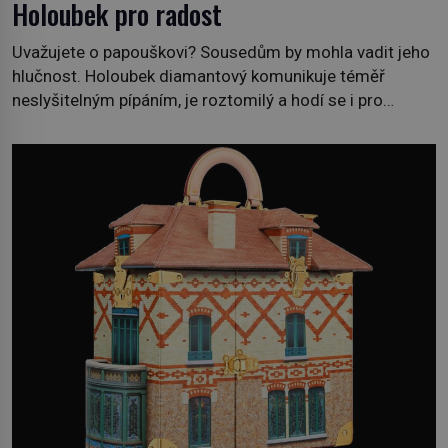
Holoubek pro radost
Uvažujete o papouškovi? Sousedům by mohla vadit jeho
hlučnost. Holoubek diamantový komunikuje téměř
neslyšitelným pípáním, je roztomilý a hodí se i pro
chovatele začátečníky. Jedná se o nenáročného
klidného ptáčka, který většinu dne jen posedává. Hodně
času tráví na zemi, kde sbírá zbytky semínek Jeho
domovinou je prakticky celá Austrálie s výjimkou
pobřežní oblasti. […]