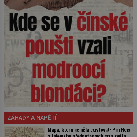
ZÁHADY A NAPĚTÍ
Mapa, která neměla existovat: Piri Reis
a tajemství předpotopních map světa