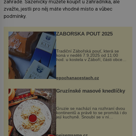
zahradě. Sazeničky můžete koupit u zahradníka, ale
zvažte, jestli pro něj máte vhodné místo a vůbec
podmínky.
ZÁBOŘSKÁ POUŤ 2025
Tradiční Zábořská pouť, která se
koná v neděli 7.9.2025 od 11:00
hod. u kostela v Záboří, části obce
Kly u Mělníka. V programu naleznete
komentovanou prohlídku kostela,
dobovou hudbu, řemesla, atrakce...
epochanacestach.cz
Gruzínské masové knedlíčky
Gruzie se nachází na rozhraní dvou
kontinentů a právě to se promítá i do
její kuchyně. Snoubí se v ní
evropské a asijské chutě a díky tomu
vznikají rozmanité a chuťově bohaté
pokrmy, které rozhodně st...
nejsemsama.cz