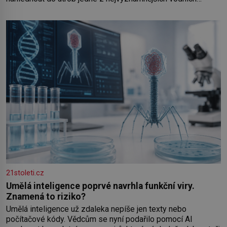
elektráren v Evropě, vydat se na horské hřebeny, projet se na
koloběžce a den zakončit poznáváním památek ve Velkých
Losinách nebo v termálním
21stoleti.cz
Umělá inteligence poprvé navrhla funkční viry.
Znamená to riziko?
Umělá inteligence už zdaleka nepíše jen texty nebo
počítačové kódy. Vědcům se nyní podařilo pomocí AI