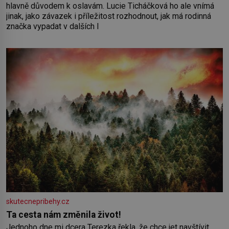
hlavně důvodem k oslavám. Lucie Ticháčková ho ale vnímá
jinak, jako závazek i příležitost rozhodnout, jak má rodinná
značka vypadat v dalších l
skutecnepribehy.cz
Ta cesta nám změnila život!
Jednoho dne mi dcera Terezka řekla, že chce jet navštívit