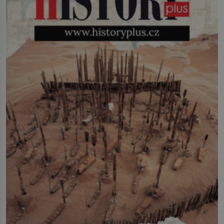
jako hec. Rádio Luxembourg přichází s
neobvyklou výzvou. Tomu, kdo dokáže
dopravit ze severního polárního kruhu
na […]