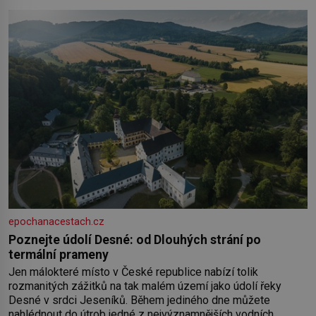
by pokoj miminka měl působit především klidně a útulně.
Předškolní věk je
epochanacestach.cz
Poznejte údolí Desné: od Dlouhých strání po
termální prameny
Jen málokteré místo v České republice nabízí tolik
rozmanitých zážitků na tak malém území jako údolí řeky
Desné v srdci Jeseníků. Během jediného dne můžete
nahlédnout do útrob jedné z nejvýznamnějších vodních