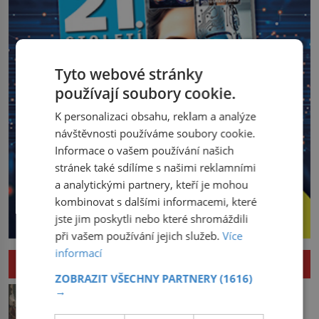
Tyto webové stránky
používají soubory cookie.
K personalizaci obsahu, reklam a analýze
návštěvnosti používáme soubory cookie.
Informace o vašem používání našich
stránek také sdílíme s našimi reklamními
a analytickými partnery, kteří je mohou
kombinovat s dalšími informacemi, které
jste jim poskytli nebo které shromáždili
při vašem používání jejich služeb.
Více
informací
HISTORIE
ZOBRAZIT VŠECHNY PARTNERY
(1616)
Pád Maximiliena Robespierra: Zuřivého
→
jakobína nikdo nelitoval?