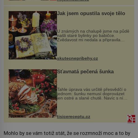
Jak jsem opustila svoje tělo
U známých na chalupě jsme na půdě
našli staré bylinky po babičce.
Zvědavost mi nedala a připravila
jsem si z nich lektvar… Zimní pobyt
na chalupě se pro mě vlastní vinou
změnil v děsivý zážitek, na kt...
skutecnepribehy.cz
Šťavnatá pečená šunka
Tahle úprava vás určitě přesvědčí o
jednom: šunku nemusí doprovázet
jen ostré a slané chutě. Navíc s ní
nakrmíte poměrně hodně hladových
krků. Ingredience sádlo 3 kg šunky
vcelku 3 stroužky česneku hl...
tisicereceptu.cz
Mohlo by se vám totiž stát, že se rozmnoží moc a to by