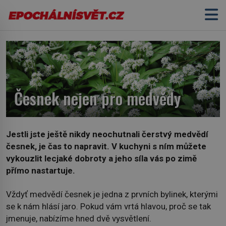
Česnek nejen pro medvědy
Jestli jste ještě nikdy neochutnali čerstvý medvědí
česnek, je čas to napravit. V kuchyni s ním můžete
vykouzlit lecjaké dobroty a jeho síla vás po zimě
přímo nastartuje.
Vždyť medvědí česnek je jedna z prvních bylinek, kterými
se k nám hlásí jaro. Pokud vám vrtá hlavou, proč se tak
jmenuje, nabízíme hned dvě vysvětlení.