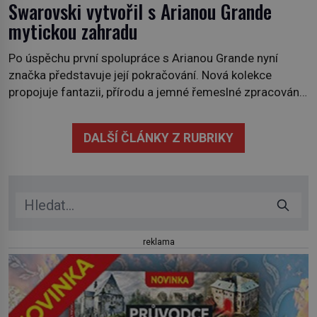
Swarovski vytvořil s Arianou Grande
mytickou zahradu
Po úspěchu první spolupráce s Arianou Grande nyní
značka představuje její pokračování. Nová kolekce
propojuje fantazii, přírodu a jemné řemeslné zpracování
do svěžího, prosvětleného designového příběhu. Téměř
třicítka šperků působí hravě a zároveň rafinovaně.
DALŠÍ ČLÁNKY Z RUBRIKY
Spolupráce mezi značkou Swarovski a zpěvačkou a
herečkou Arianou Grande vstupuje do nové kapitoly. Po
debutové kolekci, která představila moderní […]
reklama