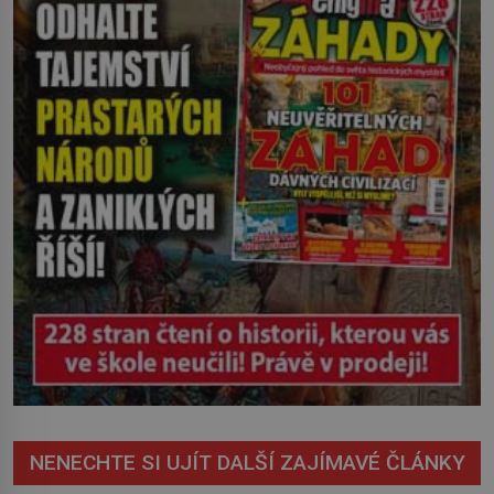
osud? Dne 21. října 1966 se velšská
vesnice Aberfan […]
NENECHTE SI UJÍT DALŠÍ ZAJÍMAVÉ ČLÁNKY