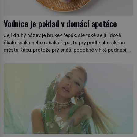
Vodnice je poklad v domácí apotéce
Její druhý název je brukev řepák, ale také se jí lidově
říkalo kvaka nebo rabská řepa, to prý podle uherského
města Rábu, protože prý snáší podobné vlhké podnebí,
jako je tam. Určitě jste se s ní už setkali, třeba na trzích,
někdy i v obchodech. Její bulvy jsou bílé, nahoře někdy
fialové a chutí […]