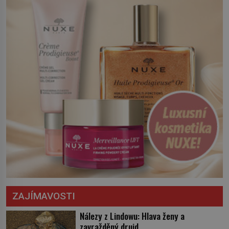
království. Zajistit hodlá především
severní hranici. Na […]
ZAJÍMAVOSTI
Nálezy z Lindowu: Hlava ženy a
zavražděný druid