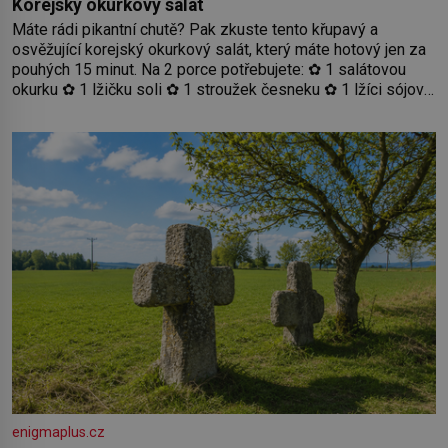
Korejský okurkový salát
Máte rádi pikantní chutě? Pak zkuste tento křupavý a
osvěžující korejský okurkový salát, který máte hotový jen za
pouhých 15 minut. Na 2 porce potřebujete: ✿ 1 salátovou
okurku ✿ 1 lžičku soli ✿ 1 stroužek česneku ✿ 1 lžíci sójové
omáčky ✿ 1 lžíci rýžového octa ✿ 1 lžičku sezamového
oleje ✿ 1 lžičku chilli ✿ 1 lžičku cukru ✿ 1 jarní cibulku ✿ 1
lžíci sezamových semínek
enigmaplus.cz