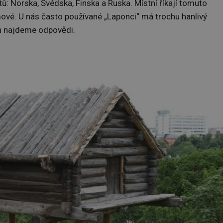
ů: Norska, Švédska, Finska a Ruska. Místní říkají tomuto
vé. U nás často používané „Laponci“ má trochu hanlivý
ch najdeme odpovědi.