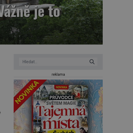
Vážně je to
reklama
é