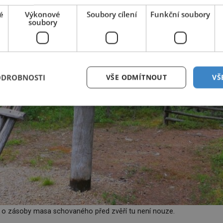
é
Výkonové
Soubory cílení
Funkční soubory
soubory
ODROBNOSTI
VŠE ODMÍTNOUT
VŠ
o o zásoby masa schovaného před zvěří tu není nouze.