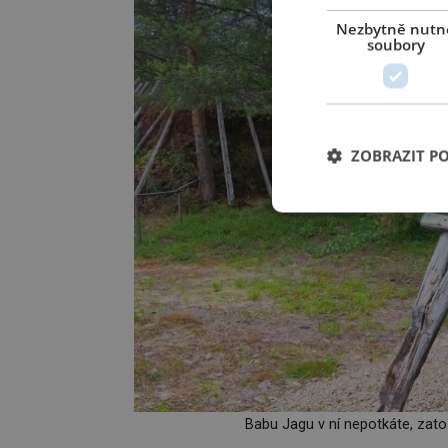
Nezbytně nutn
soubory
ZOBRAZIT P
Babu Jagu v ní nepotkáte, zat