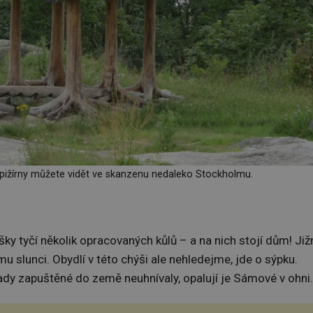
pižírny můžete vidět ve skanzenu nedaleko Stockholmu.
ky tyčí několik opracovaných kůlů – a na nich stojí dům! Již
ému slunci. Obydlí v této chýši ale nehledejme, jde o sýpku.
ady zapuštěné do země neuhnívaly, opalují je Sámové v ohni.