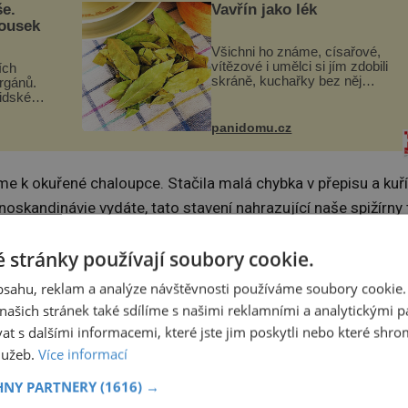
še.
Vavřín jako lék
kousek
Všichni ho známe, císařové,
vítězové i umělci si jím zdobili
ích
skráně, kuchařky bez něj
orgánů.
neuvaří, a to ještě nevíte, že
lidské
bobkový list může výrazně
gán za
zmírnit některé naše neduhy.
t
panidomu.cz
Obsahuje v malém množství
 co když
ně...
mám...
 k okuřené chaloupce. Stačila malá chybka v přepisu a kuří
noskandinávie vydáte, tato stavení nahrazující naše spižírny 
 stránky používají soubory cookie.
obsahu, reklam a analýze návštěvnosti používáme soubory cookie.
ašich stránek také sdílíme s našimi reklamními a analytickými par
 s dalšími informacemi, které jste jim poskytli nebo které shro
služeb.
Více informací
HNY PARTNERY
(1616) →