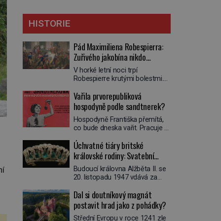
HISTORIE
Pád Maximiliena Robespierra:
Zuřivého jakobína nikdo
nelitoval?
V horké letní noci trpí
Robespierre krutými bolestmi.
Zmítá se na lůžku a hlavou mu
Vařila prvorepubliková
víří kolotoč myšlenek. Když se
probere z mdlob, vzpomene si
hospodyně podle sandtnerek?
na jednu z pařížských
Hospodyně Františka přemítá,
jasnovidek, kterou před lety
co bude dneska vařit. Pracuje v
navštívil. Prorokovala mu
rodině pana rady a ten má
tragický osud. Tehdy se jí
Úchvatné tiáry britské
mlsný jazýček. Zalistuje proto
vysmál. „Robespierre to
rychle v jedné ze „sandtnerek“.
královské rodiny: Svatební
dotáhne hodně daleko,“
„Zaplaťpánbůh, že už
prohlásil o něm jiný významný
klenot Alžbětě II. praskl
ní
Budoucí královna Alžběta II. se
nemusíme chodit s lístky,“
francouzský revolucionář,
20. listopadu 1947 vdává za
povzdechne si směrem ke
Honoré de Mirabeau […]
svého vyvoleného Filipa
služce, kterou má v kuchyni k
Dal si doutníkový magnát
Mountbattena. Aby měla na
ruce. Ještě v prvních letech
obřad ve Westminsteru podle
postavit hrad jako z pohádky?
nové republiky fungoval kvůli
tradice „něco vypůjčeného“, její
nedostatku zboží přídělový
Střední Evropu v roce 1241 zle
matka jí věnuje jedinečný šperk
systém. […]