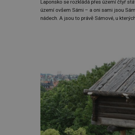
Laponsko se rozkládá přes území čtyř stát
území ovšem Sámi – a oni sami jsou Sámo
nádech. A jsou to právě Sámové, u který