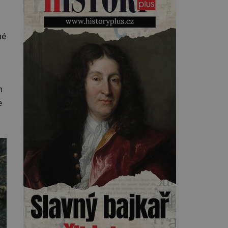
Kearnsovým zlepšovákem.
Začíná spor, kterému génius
obětuje vše – čas, rodinu i sám
sebe. Američan Robert William
né
Kearns (1927–2005), který
během vlastní svatby přijde […]
h
e