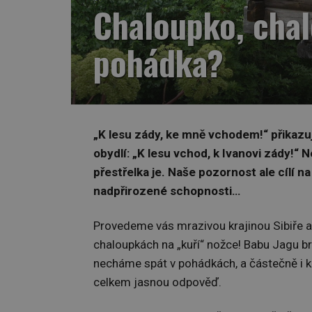
Chaloupko, chal
pohádka?
„K lesu zády, ke mně vchodem!“ přikazu
obydlí: „K lesu vchod, k Ivanovi zády!“ 
přestřelka je. Naše pozornost ale cílí na 
nadpřirozené schopnosti…
Provedeme vás mrazivou krajinou Sibiře 
chaloupkách na „kuří“ nožce! Babu Jagu br
necháme spát v pohádkách, a částečně i k
celkem jasnou odpověď.