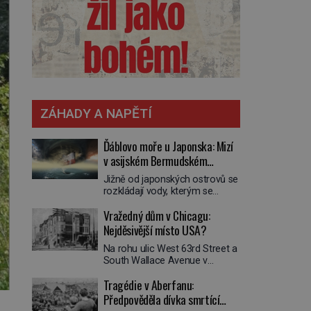
ZÁHADY A NAPĚTÍ
Ďáblovo moře u Japonska: Mizí
v asijském Bermudském
trojúhelníku lodě ve spárech
Jižně od japonských ostrovů se
neznámé síly?
rozkládají vody, kterým se
přezdívá Ďáblovo moře. Vypráví
Vražedný dům v Chicagu:
se o lodích mizejících beze
stopy, podivných světlech,
Nejděsivější místo USA?
zrádných proudech i mořských
Na rohu ulic West 63rd Street a
dracích, kteří měli tyto končiny
South Wallace Avenue v
střežit už v dávných legendách.
Chicagu stojí nenápadná pošta.
Je tichomořský Dračí
Tragédie v Aberfanu:
Nemá žádný speciální nápis ani
trojúhelník skutečně prokletým
pamětní desku. A přesto prý
Předpověděla dívka smrtící
místem, nebo se zde jen
místní zaměstnanci neradi
nebezpečná příroda proměnila