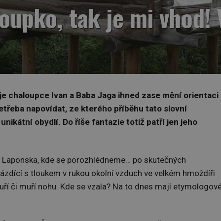
oupko, tak je mi vhod! 
je chaloupce Ivan a Baba Jaga ihned zase mění orientaci
Netřeba napovídat, ze kterého příběhu tato slovní
unikátní obydlí. Do říše fantazie totiž patří jen jeho
a Laponska, kde se porozhlédneme… po skutečných
ázdící s tloukem v rukou okolní vzduch ve velkém hmoždíři
uří či muří nohu. Kde se vzala? Na to dnes mají etymologov