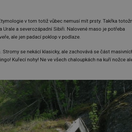
 Etymologie v tom totiž vůbec nemusí mít prsty. Takřka totož
na Urale a severozápadní Sibiři. Nalovené maso je potřeba
veře, ale jen padací poklop v podlaze.
je. Stromy se nekácí klasicky, ale zachovává se část masivníc
ingo! Kuřecí nohy! Ne ve všech chaloupkách na kuří nožce al