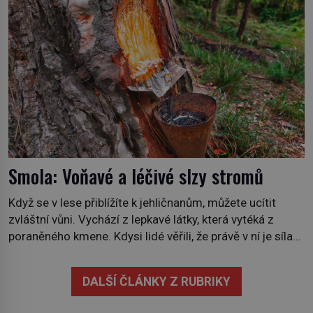
neobvyklou výzvou. Tomu, kdo dokáže dopravit ze
severního polárního kruhu na […]
Smola: Voňavé a léčivé slzy stromů
Když se v lese přiblížíte k jehličnanům, můžete ucítit
zvláštní vůni. Vychází z lepkavé látky, která vytéká z
poraněného kmene. Kdysi lidé věřili, že právě v ní je síla
stromu. Smola také patří k nejstarším surovinám, s nimiž
lidstvo pracovalo. Chrání strom před infekcí, hmyzem a
DALŠÍ ČLÁNKY Z RUBRIKY
vysycháním. Dá se říct, že je to přírodní […]