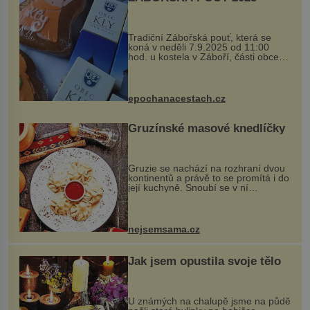
Tradiční Zábořská pouť, která se
koná v neděli 7.9.2025 od 11:00
hod. u kostela v Záboří, části obce
Kly u Mělníka. V programu naleznete
komentovanou prohlídku kostela,
dobovou hudbu, řemesla, atrakce...
epochanacestach.cz
Gruzínské masové knedlíčky
Gruzie se nachází na rozhraní dvou
kontinentů a právě to se promítá i do
její kuchyně. Snoubí se v ní
evropské a asijské chutě a díky tomu
vznikají rozmanité a chuťově bohaté
pokrmy, které rozhodně st...
nejsemsama.cz
Jak jsem opustila svoje tělo
U známých na chalupě jsme na půdě