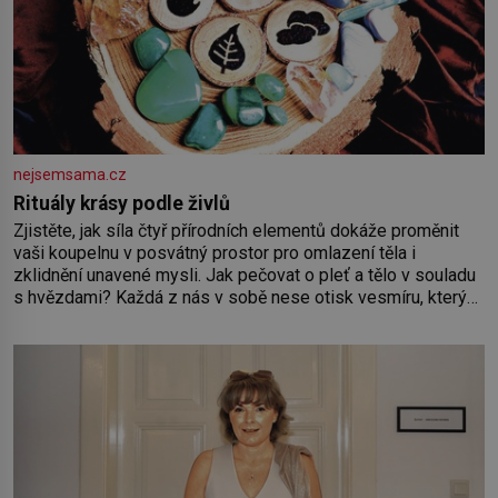
nejsemsama.cz
Rituály krásy podle živlů
Zjistěte, jak síla čtyř přírodních elementů dokáže proměnit
vaši koupelnu v posvátný prostor pro omlazení těla i
zklidnění unavené mysli. Jak pečovat o pleť a tělo v souladu
s hvězdami? Každá z nás v sobě nese otisk vesmíru, který
se projevuje nejen v naší povaze, ale i v potřebách naší
pokožky. Ohnivá znamení Ženy narozené ve znamení Berana,
Lva a Střelce v sobě nesou žár, odvahu a neutuchající elán.
Vaše