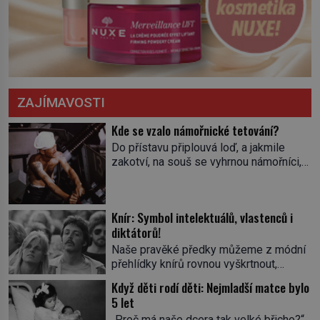
ZAJÍMAVOSTI
Kde se vzalo námořnické tetování?
Do přístavu připlouvá loď, a jakmile
zakotví, na souš se vyhrnou námořníci,
aby utišili žízeň i chtíč. Jdou oním
zvláštním houpavým krokem. A kdyby je
někdo nepoznal podle toho, napoví mu
Knír: Symbol intelektuálů, vlastenců i
potetované paže. Námořnická kérka je
diktátorů!
totiž něco jako uniforma. Tetování jako
takové má velmi hlubokou minulost.
Naše pravěké předky můžeme z módní
Tetovaný je už pračlověk Ötzi, který
přehlídky knírů rovnou vyškrtnout,
zemřel […]
protože historici se shodují, že za
Když děti rodí děti: Nejmladší matce bylo
jedním z nejstarších knírů musíme až do
5 let
starověkého Egypta. Najdeme ho na
„Proč má naše dcera tak velké břicho?“