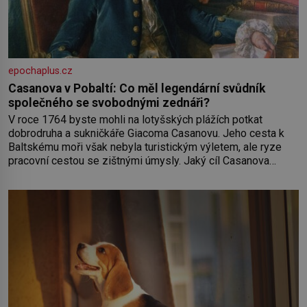
epochaplus.cz
Casanova v Pobaltí: Co měl legendární svůdník
společného se svobodnými zednáři?
V roce 1764 byste mohli na lotyšských plážích potkat
dobrodruha a sukničkáře Giacoma Casanovu. Jeho cesta k
Baltskému moři však nebyla turistickým výletem, ale ryze
pracovní cestou se zištnými úmysly. Jaký cíl Casanova
sledoval, když se například procházel uličkami lotyšské
Rigy? Casanova v Pobaltí kontaktoval tamní zednářské lóže.
Nebyl v této oblasti žádným nováčkem, protože do
zednářské