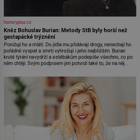
historyplus.cz
Kněz Bohuslav Burian: Metody StB byly horší než
gestapácké trýznění
Ponižují ho a mlátí. Do jídla mu přidávají drogy, nenechají ho
pořádně vyspat a smrtí vyhrožují i jeho nejbližším. Burian
kruté týrání nevydrží a estébákům podepíše všechno, co po
něm chtějí. Svým podpisem jim potvrdí také to, že na něj
během výslechů nikdo nevyvíjel fyzický ani psychický nátlak.
Syn brněnského řezníka chce být knězem a