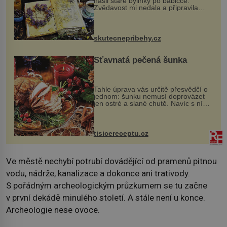
našli staré bylinky po babičce.
Zvědavost mi nedala a připravila
jsem si z nich lektvar… Zimní pobyt
na chalupě se pro mě vlastní vinou
změnil v děsivý zážitek, na kt...
skutecnepribehy.cz
Šťavnatá pečená šunka
Tahle úprava vás určitě přesvědčí o
jednom: šunku nemusí doprovázet
jen ostré a slané chutě. Navíc s ní
nakrmíte poměrně hodně hladových
krků. Ingredience sádlo 3 kg šunky
vcelku 3 stroužky česneku hl...
tisicereceptu.cz
Ve městě nechybí potrubí dovádějící od pramenů pitnou
vodu, nádrže, kanalizace a dokonce ani trativody.
S pořádným archeologickým průzkumem se tu začne
v první dekádě minulého století. A stále není u konce.
Archeologie nese ovoce.