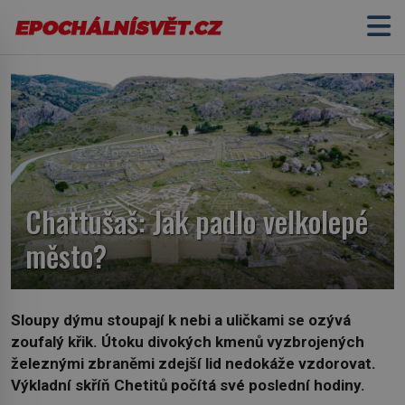
Chattušaš: Jak padlo velkolepé
město?
Sloupy dýmu stoupají k nebi a uličkami se ozývá
zoufalý křik. Útoku divokých kmenů vyzbrojených
železnými zbraněmi zdejší lid nedokáže vzdorovat.
Výkladní skříň Chetitů počítá své poslední hodiny.