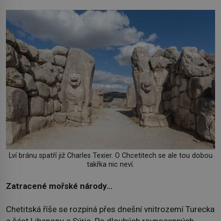
Lví bránu spatří již Charles Texier. O Chcetitech se ale tou dobou
takřka nic neví.
Zatracené mořské národy…
Chetitská říše se rozpíná přes dnešní vnitrozemí Turecka
a část Libanonu a Sýrie. Po dlouhých rovnocenných