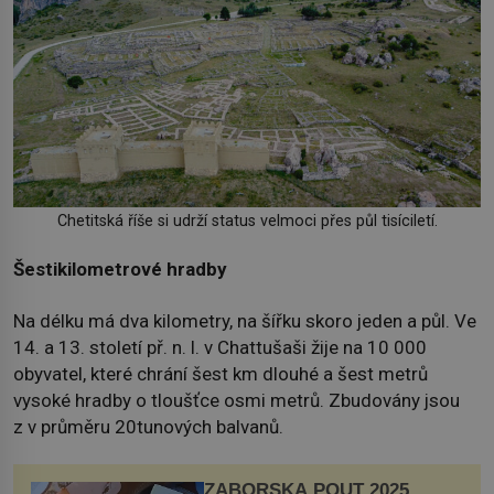
Chetitská říše si udrží status velmoci přes půl tisíciletí.
Šestikilometrové hradby
Na délku má dva kilometry, na šířku skoro jeden a půl. Ve
14. a 13. století př. n. l. v Chattušaši žije na 10 000
obyvatel, které chrání šest km dlouhé a šest metrů
vysoké hradby o tloušťce osmi metrů. Zbudovány jsou
z v průměru 20tunových balvanů.
ZÁBOŘSKÁ POUŤ 2025