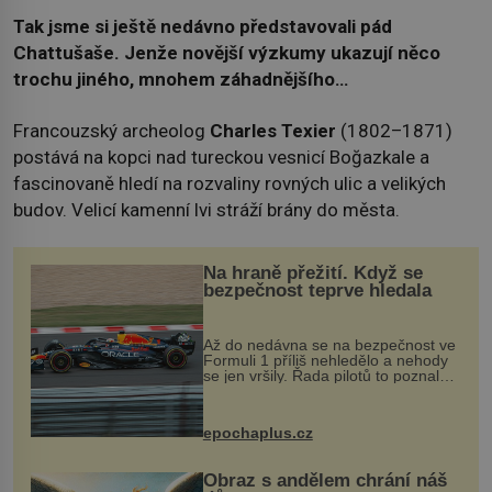
Tak jsme si ještě nedávno představovali pád
Chattušaše. Jenže novější výzkumy ukazují něco
trochu jiného, mnohem záhadnějšího…
Francouzský archeolog
Charles Texier
(1802–1871)
postává na kopci nad tureckou vesnicí Boğazkale a
fascinovaně hledí na rozvaliny rovných ulic a velikých
budov. Velicí kamenní lvi stráží brány do města.
Na hraně přežití. Když se
bezpečnost teprve hledala
Až do nedávna se na bezpečnost ve
Formuli 1 příliš nehledělo a nehody
se jen vršily. Řada pilotů to poznala
na vlastní kůži, často s trvalými
následky nebo bohužel i ztrátou
života. Dnes nepochopiteln...
epochaplus.cz
Obraz s andělem chrání náš