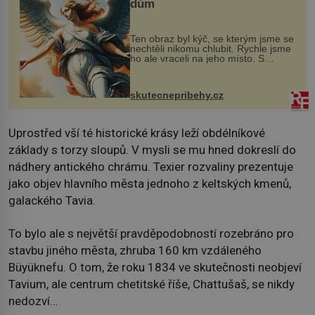
dům
Ten obraz byl kýč, se kterým jsme se
nechtěli nikomu chlubit. Rychle jsme
ho ale vraceli na jeho místo. S
manželem Vaškem jsme si pořídili
chaloupku, takový domek na severu
Čech, kde jsme si naplánova...
skutecnepribehy.cz
Uprostřed vší té historické krásy leží obdélníkové
základy s torzy sloupů. V mysli se mu hned dokreslí do
nádhery antického chrámu. Texier rozvaliny prezentuje
jako objev hlavního města jednoho z keltských kmenů,
galackého Tavia.
To bylo ale s největší pravděpodobností rozebráno pro
stavbu jiného města, zhruba 160 km vzdáleného
Büyüknefu. O tom, že roku 1834 ve skutečnosti neobjeví
Tavium, ale centrum chetitské říše, Chattušaš, se nikdy
nedozví…