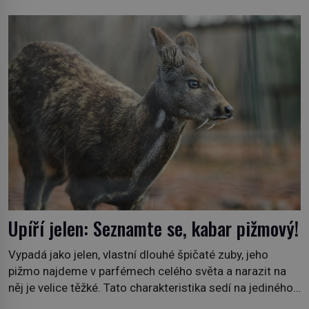
jakmile ji zahlédne, nesmírně se mu uleví. Teď může svůj
plán dokončit. Pod termínem aqua regia se skrývá
směs s názvem lučavka královská. Svůj přídomek nemá
pro nic za nic, […]
Upíří jelen: Seznamte se, kabar pižmový!
Vypadá jako jelen, vlastní dlouhé špičaté zuby, jeho
pižmo najdeme v parfémech celého světa a narazit na
něj je velice těžké. Tato charakteristika sedí na jediného
zástupce zvířecí říše – kabara pižmového. V Evropě ho