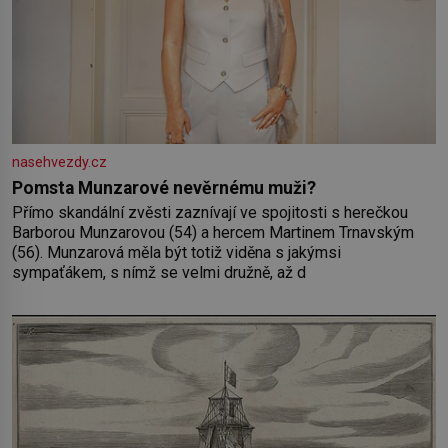
nasehvezdy.cz
Pomsta Munzarové nevěrnému muži?
Přímo skandální zvěsti zaznívají ve spojitosti s herečkou
Barborou Munzarovou (54) a hercem Martinem Trnavským
(56). Munzarová měla být totiž viděna s jakýmsi
sympaťákem, s nímž se velmi družně, až d