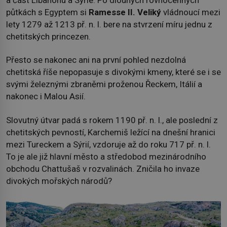
půtkách s Egyptem si
Ramesse II. Veliký
vládnoucí mezi
lety 1279 až 1213 př. n. l. bere na stvrzení míru jednu z
chetitských princezen.
Přesto se nakonec ani na první pohled nezdolná
chetitská říše nepopasuje s divokými kmeny, které se i se
svými železnými zbraněmi proženou Řeckem, Itálií a
nakonec i Malou Asií.
Slovutný útvar padá s rokem 1190 př. n. l., ale poslední z
chetitských pevností, Karchemiš ležící na dnešní hranici
mezi Tureckem a Sýrií, vzdoruje až do roku 717 př. n. l.
To je ale již hlavní město a středobod mezinárodního
obchodu Chattušaš v rozvalinách. Zničila ho invaze
divokých mořských národů?