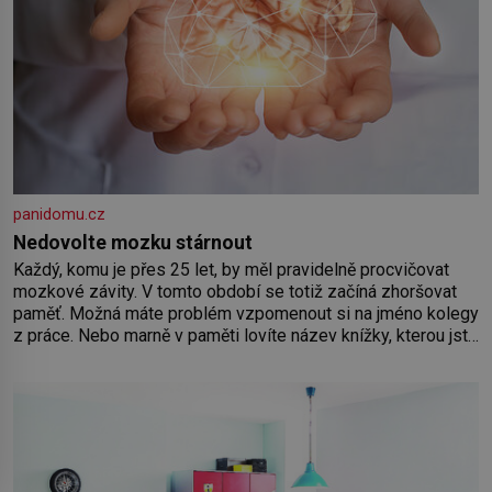
panidomu.cz
Nedovolte mozku stárnout
Každý, komu je přes 25 let, by měl pravidelně procvičovat
mozkové závity. V tomto období se totiž začíná zhoršovat
paměť. Možná máte problém vzpomenout si na jméno kolegy
z práce. Nebo marně v paměti lovíte název knížky, kterou jste
nedávno přečetli. Je to opravdu tak, s věkem jako kdyby se
paměť rozhodla stávkovat. Cvičte