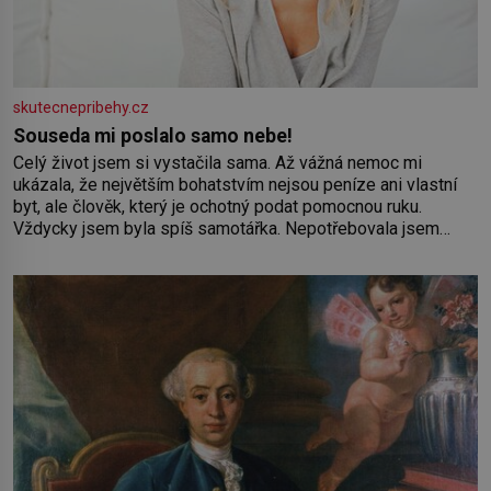
skutecnepribehy.cz
Souseda mi poslalo samo nebe!
Celý život jsem si vystačila sama. Až vážná nemoc mi
ukázala, že největším bohatstvím nejsou peníze ani vlastní
byt, ale člověk, který je ochotný podat pomocnou ruku.
Vždycky jsem byla spíš samotářka. Nepotřebovala jsem
kolem sebe partu kamarádek ani partnera. Stačily mi knihy,
práce a hlavně klid. Hned po studiích jsem odešla z rodného
města,