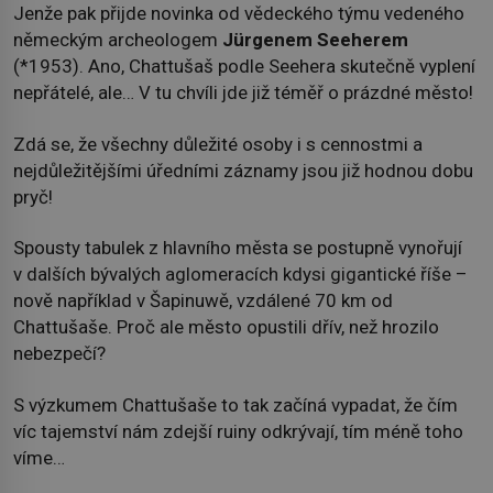
Jenže pak přijde novinka od vědeckého týmu vedeného
německým archeologem
Jürgenem Seeherem
(*1953). Ano, Chattušaš podle Seehera skutečně vyplení
nepřátelé, ale… V tu chvíli jde již téměř o prázdné město!
Zdá se, že všechny důležité osoby i s cennostmi a
nejdůležitějšími úředními záznamy jsou již hodnou dobu
pryč!
Spousty tabulek z hlavního města se postupně vynořují
v dalších bývalých aglomeracích kdysi gigantické říše –
nově například v Šapinuwě, vzdálené 70 km od
Chattušaše. Proč ale město opustili dřív, než hrozilo
nebezpečí?
S výzkumem Chattušaše to tak začíná vypadat, že čím
víc tajemství nám zdejší ruiny odkrývají, tím méně toho
víme…