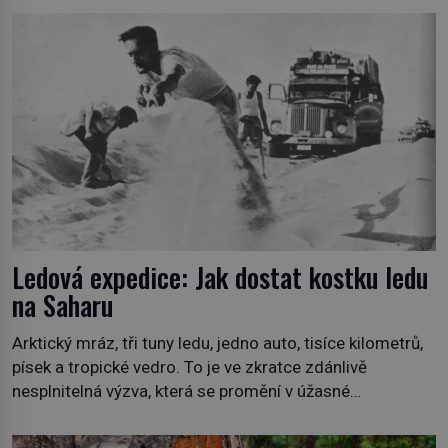
jako první popíše švédský botanik Carl Linné (1707–
1778), jenže v Asii o něm ví už celá staletí. Zvíře
připomíná jelena, v kohoutku dosahuje […]
Ledová expedice: Jak dostat kostku ledu
na Saharu
Arktický mráz, tři tuny ledu, jedno auto, tisíce kilometrů,
písek a tropické vedro. To je ve zkratce zdánlivě
nesplnitelná výzva, která se promění v úžasné
dobrodružství a důkaz, že nic není nemožné. Vše začíná
na podzim 1958 jako hec. Rádio Luxembourg přichází s