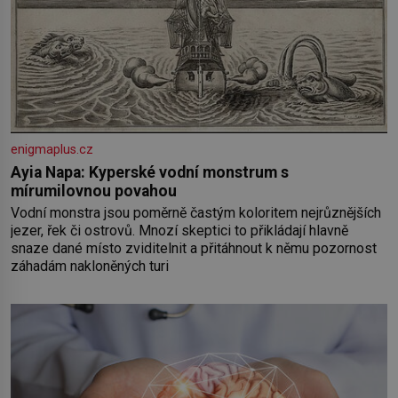
enigmaplus.cz
Ayia Napa: Kyperské vodní monstrum s
mírumilovnou povahou
Vodní monstra jsou poměrně častým koloritem nejrůznějších
jezer, řek či ostrovů. Mnozí skeptici to přikládají hlavně
snaze dané místo zviditelnit a přitáhnout k němu pozornost
záhadám nakloněných turi