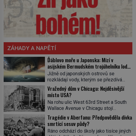
ZÁHADY A NAPĚTÍ
Ďáblovo moře u Japonska: Mizí v
asijském Bermudském trojúhelníku lodě
ve spárech neznámé síly?
Jižně od japonských ostrovů se
rozkládají vody, kterým se přezdívá
Ďáblovo moře. Vypráví se o lodích
Vražedný dům v Chicagu: Nejděsivější
mizejících beze stopy, podivných
místo USA?
světlech, zrádných proudech i mořských
Na rohu ulic West 63rd Street a South
dracích, kteří měli tyto končiny střežit už
Wallace Avenue v Chicagu stojí
v dávných legendách. Je tichomořský
nenápadná pošta. Nemá žádný speciální
Dračí trojúhelník skutečně prokletým
Tragédie v Aberfanu: Předpověděla dívka
nápis ani pamětní desku. A přesto prý
místem, nebo se zde jen nebezpečná
smrtící sesuv půdy?
místní zaměstnanci neradi chodí do
příroda proměnila v jednu z
Ráno odchází do školy jako tisíce jiných
sklepa. Právě tady totiž sídlil sériový
nejpůsobivějších námořních záhad? […]