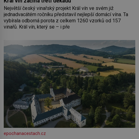
Král vín začíná třetí dekádu
Největší český vinařský projekt Král vín ve svém již
jednadvacátém ročníku představil nejlepší domácí vína. Ta
vybírala odborná porota z celkem 1260 vzorků od 157
vinařů. Král vín, který se – i pře
epochanacestach.cz