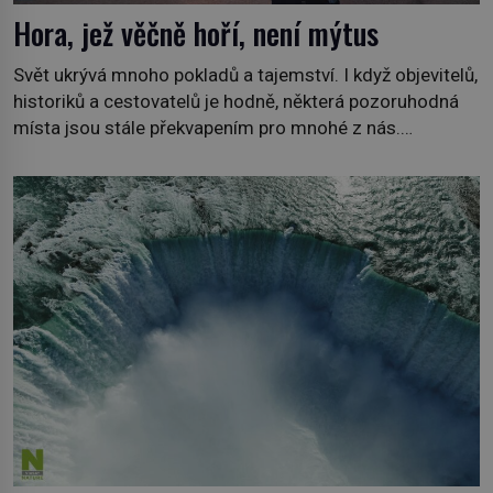
Hora, jež věčně hoří, není mýtus
Svět ukrývá mnoho pokladů a tajemství. I když objevitelů,
historiků a cestovatelů je hodně, některá pozoruhodná
místa jsou stále překvapením pro mnohé z nás.
Neprobádané místa Ázerbájdžánu, rozmanitá historie
Albánie či úchvatná atmosféra Kypru jsou jedny z míst,
která nám mají co nabídnout a vyprávět. Uznávaná
historička Bettany Hughes, se vydala prozkoumat
pozoruhodné úkazy, o kterých jste možná doposud
neslyšeli. Hora, […]