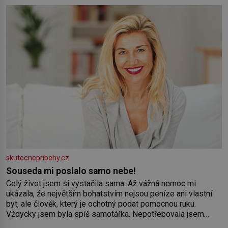
Syn brněnského řezníka chce být knězem a
skutecnepribehy.cz
Souseda mi poslalo samo nebe!
Celý život jsem si vystačila sama. Až vážná nemoc mi
ukázala, že největším bohatstvím nejsou peníze ani vlastní
byt, ale člověk, který je ochotný podat pomocnou ruku.
Vždycky jsem byla spíš samotářka. Nepotřebovala jsem
kolem sebe partu kamarádek ani partnera. Stačily mi knihy,