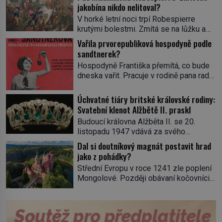
jakobína nikdo nelitoval?
V horké letní noci trpí Robespierre
krutými bolestmi. Zmítá se na lůžku a
hlavou mu víří kolotoč myšlenek. Když
Vařila prvorepubliková hospodyně podle
se probere z mdlob, vzpomene si na
sandtnerek?
jednu z pařížských jasnovidek, kterou
Hospodyně Františka přemítá, co bude
před lety navštívil. Prorokovala mu
dneska vařit. Pracuje v rodině pana rady
tragický osud. Tehdy se jí vysmál.
a ten má mlsný jazýček. Zalistuje proto
„Robespierre to dotáhne hodně daleko,“
rychle v jedné ze „sandtnerek“.
Úchvatné tiáry britské královské rodiny:
prohlásil o něm jiný významný
„Zaplaťpánbůh, že už nemusíme chodit
Svatební klenot Alžbětě II. praskl
francouzský revolucionář, Honoré de
s lístky,“ povzdechne si směrem ke
Mirabeau […]
Budoucí královna Alžběta II. se 20.
služce, kterou má v kuchyni k ruce.
listopadu 1947 vdává za svého
Ještě v prvních letech nové republiky
vyvoleného Filipa Mountbattena. Aby
Dal si doutníkový magnát postavit hrad
fungoval kvůli nedostatku zboží
měla na obřad ve Westminsteru podle
jako z pohádky?
přídělový systém. […]
tradice „něco vypůjčeného“, její matka jí
Střední Evropu v roce 1241 zle poplení
věnuje jedinečný šperk ze své
Mongolové. Později obávaní kočovníci
soukromé kolekce – diamantovou tiáru
sice odtáhnou, všichni ale počítají s
královny Marie. „Je to ošklivá špičatá
jejich návratem. Václav I. proto začne
tiára,“ zhodnotil klenot britský politik Sir
jednat. Na další případné řádění barbarů
Henry Channon (1897–1958), když si […]
z východu se chce pečlivě připravit!