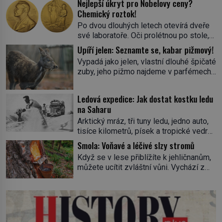
Nejlepší úkryt pro Nobelovy ceny?
Chemický roztok!
Po dvou dlouhých letech otevírá dveře
své laboratoře. Oči prolétnou po stole,
aby pak ulpěly na regálu, kde se nachází
Upíří jelen: Seznamte se, kabar pižmový!
všemožné látky. Hledá žluto-oranžovou
Vypadá jako jelen, vlastní dlouhé špičaté
tekutinu, jakmile ji zahlédne, nesmírně
zuby, jeho pižmo najdeme v parfémech
se mu uleví. Teď může svůj plán
celého světa a narazit na něj je velice
dokončit. Pod termínem aqua regia se
těžké. Tato charakteristika sedí na
skrývá směs s názvem lučavka
Ledová expedice: Jak dostat kostku ledu
jediného zástupce zvířecí říše – kabara
královská. Svůj přídomek nemá pro nic
na Saharu
pižmového. V Evropě ho jako první
za nic, […]
Arktický mráz, tři tuny ledu, jedno auto,
popíše švédský botanik Carl Linné
tisíce kilometrů, písek a tropické vedro.
(1707–1778), jenže v Asii o něm ví už
To je ve zkratce zdánlivě nesplnitelná
celá staletí. Zvíře připomíná jelena,
Smola: Voňavé a léčivé slzy stromů
výzva, která se promění v úžasné
v kohoutku dosahuje […]
Když se v lese přiblížíte k jehličnanům,
dobrodružství a důkaz, že nic není
můžete ucítit zvláštní vůni. Vychází z
nemožné. Vše začíná na podzim 1958
lepkavé látky, která vytéká z
jako hec. Rádio Luxembourg přichází s
poraněného kmene. Kdysi lidé věřili, že
neobvyklou výzvou. Tomu, kdo dokáže
právě v ní je síla stromu. Smola také
dopravit ze severního polárního kruhu
patří k nejstarším surovinám, s nimiž
na […]
lidstvo pracovalo. Chrání strom před