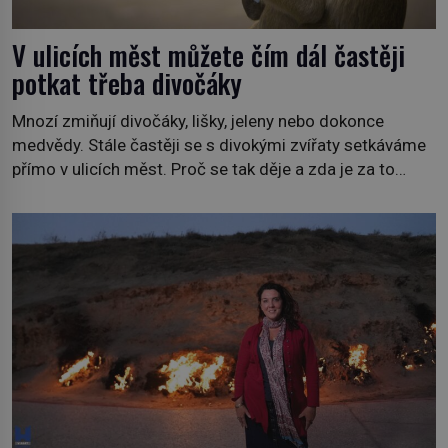
V ulicích měst můžete čím dál častěji
potkat třeba divočáky
Mnozí zmiňují divočáky, lišky, jeleny nebo dokonce
medvědy. Stále častěji se s divokými zvířaty setkáváme
přímo v ulicích měst. Proč se tak děje a zda je za to
někdo zodpovědný, to jsou otázky, které necháme na
jiných. My se raději podíváme do jiných zemí a
prozkoumáme, jaká další zvířata po celém světě se
přizpůsobila životu […]