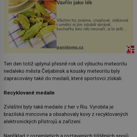
Vavřín jako lék
Všichni ho známe, císařové, vítězové
i umělci si jím zdobili skráně,
kuchařky bez něj neuvaří, a to ještě
nevíte, že bobkový list může výrazně
zmírnit některé naše neduhy.
Obsahuje v malém množství ně...
panidomu.cz
Ten den totiž uplynul přesně rok od výbuchu meteoritu
nedaleko města Čeljabinsk a kousky meteoritu byly
zapracovány také do medailí, které sportovci získali.
Recyklované medaile
Zvláštní byly také medaile z her v Riu. Vyrobila je
brazilská mincovna a obsahovaly kovy z recyklovaných
elektronických přístrojů a zařízení.
Například z rozemletých a roztavených tištěných spojů