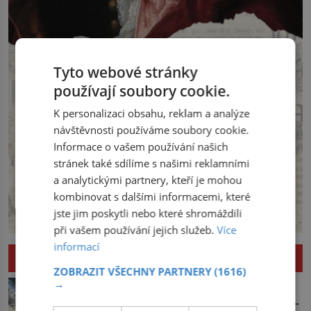
Tyto webové stránky
používají soubory cookie.
K personalizaci obsahu, reklam a analýze
návštěvnosti používáme soubory cookie.
Informace o vašem používání našich
stránek také sdílíme s našimi reklamními
a analytickými partnery, kteří je mohou
kombinovat s dalšími informacemi, které
jste jim poskytli nebo které shromáždili
při vašem používání jejich služeb.
Více
informací
ZÁHADY A NAPĚTÍ
ZOBRAZIT VŠECHNY PARTNERY
(1616)
Ďáblovo moře u Japonska: Mizí v
→
asijském Bermudském trojúhelníku lodě