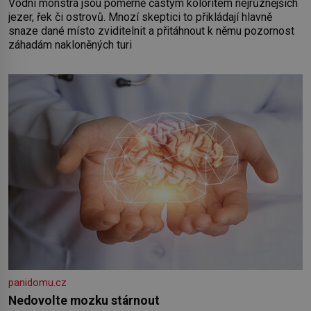
Vodní monstra jsou poměrně častým koloritem nejrůznějších
jezer, řek či ostrovů. Mnozí skeptici to přikládají hlavně
snaze dané místo zviditelnit a přitáhnout k němu pozornost
záhadám nakloněných turi
panidomu.cz
Nedovolte mozku stárnout