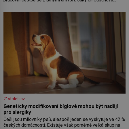
sledoval, když se například procházel uličkami lotyšské
Rigy? Casanova v Pobaltí kontaktoval tamní zednářské lóže.
Nebyl v této oblasti žádným nováčkem, protože do
zednářské
21stoleti.cz
Geneticky modifikovaní bíglové mohou být nadějí
pro alergiky
Češi jsou milovníky psů, alespoň jeden se vyskytuje ve 42 %
českých domácností. Existuje však poměrně velká skupina