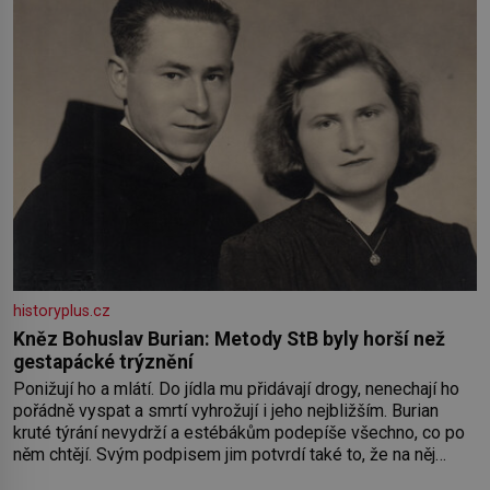
historyplus.cz
Kněz Bohuslav Burian: Metody StB byly horší než
gestapácké trýznění
Ponižují ho a mlátí. Do jídla mu přidávají drogy, nenechají ho
pořádně vyspat a smrtí vyhrožují i jeho nejbližším. Burian
kruté týrání nevydrží a estébákům podepíše všechno, co po
něm chtějí. Svým podpisem jim potvrdí také to, že na něj
během výslechů nikdo nevyvíjel fyzický ani psychický nátlak.