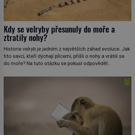
Kdy se velryby přesunuly do moře a
ztratily nohy?
Historie velryb je jedním z největších záhad evoluce. Jak
tito savci, kteří dýchají plícemi, přišli o nohy a vrátili se
do moře? Na tuto otázku se pokusí odpovědět
dokument Tajemné údolí velryb v Egyptě, který bude mít
premiéru ve čtvrtek 29. února ve 20:00 na televizní
stanici Viasat Nature. Všech 90 druhů dnes žijících
velryb […]