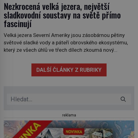
Nezkrocená velká jezera, největší
sladkovodní soustavy na světě přímo
fascinují
Velká jezera Severní Ameriky jsou zásobárnou pětiny
světové sladké vody a páteří obrovského ekosystému,
který ze všech úhlů ve třech dílech zkoumá nový
kanadský dokument Nezkrocená Velká jezera. V
premiéře jej uvidíte na Viasat Nature v pondělí 5.
DALŠÍ ČLÁNKY Z RUBRIKY
července. Hořejší jezero, Huronské jezero, Michiganské
jezero, Erijské jezero, Ontarijské jezero a další menší
jezera a řeky […]
reklama