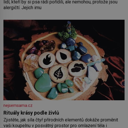
lidí, kteří by si psa rádi pořídili, ale nemohou, protože jsou
alergičtí. Jejich imu
nejsemsama.cz
Rituály krásy podle živlů
Zjistěte, jak síla čtyř přírodních elementů dokáže proměnit
vaši koupelnu v posvátný prostor pro omlazení těla i