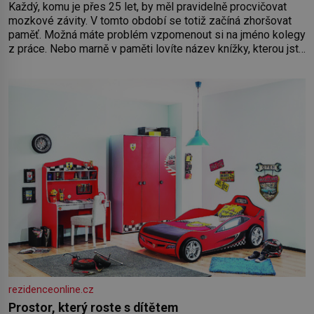
Každý, komu je přes 25 let, by měl pravidelně procvičovat
mozkové závity. V tomto období se totiž začíná zhoršovat
paměť. Možná máte problém vzpomenout si na jméno kolegy
z práce. Nebo marně v paměti lovíte název knížky, kterou jste
nedávno přečetli. Je to opravdu tak, s věkem jako kdyby se
paměť rozhodla stávkovat. Cvičte
rezidenceonline.cz
Prostor, který roste s dítětem