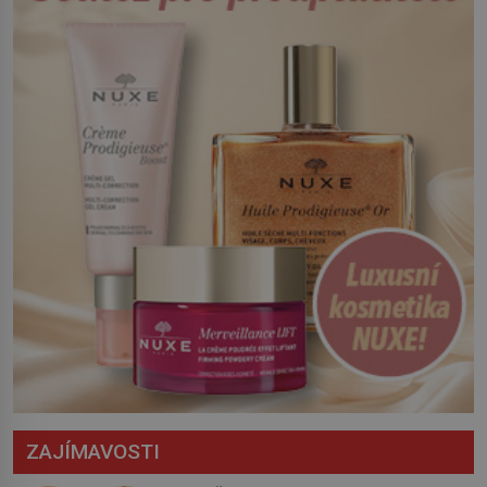
Český král Václav I. (1205–1253) přijme
opatření, která mají posílit obranu jeho
království. Zajistit hodlá především
severní hranici. Na […]
ZAJÍMAVOSTI