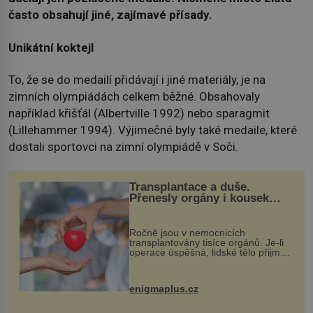
často obsahují jiné, zajímavé přísady.
Unikátní koktejl
To, že se do medailí přidávají i jiné materiály, je na
zimních olympiádách celkem běžné. Obsahovaly
například křišťál (Albertville 1992) nebo sparagmit
(Lillehammer 1994). Výjimečné byly také medaile, které
dostali sportovci na zimní olympiádě v Soči.
Transplantace a duše.
Přenesly orgány i kousek
osobnosti dárce?
Ročně jsou v nemocnicích
transplantovány tisíce orgánů. Je-li
operace úspěšná, lidské tělo přijme
darovaný orgán za své a pacient
může vést plnohodnotný život. Ale co
když při transplantaci nepřijímám...
enigmaplus.cz