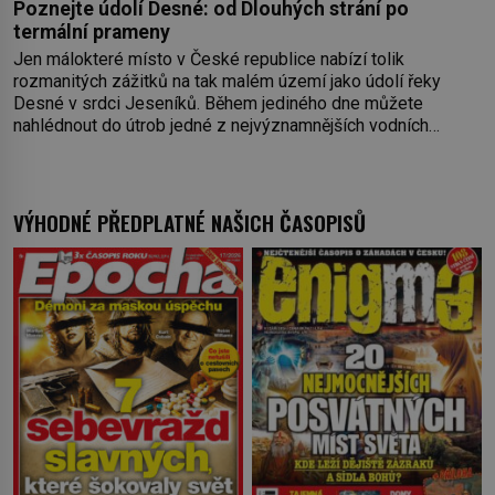
Poznejte údolí Desné: od Dlouhých strání po
termální prameny
Jen málokteré místo v České republice nabízí tolik
rozmanitých zážitků na tak malém území jako údolí řeky
Desné v srdci Jeseníků. Během jediného dne můžete
nahlédnout do útrob jedné z nejvýznamnějších vodních
elektráren v Evropě, vydat se na horské hřebeny, projet se na
koloběžce a den zakončit poznáváním památek ve Velkých
Losinách nebo v termálním
VÝHODNÉ PŘEDPLATNÉ NAŠICH ČASOPISŮ