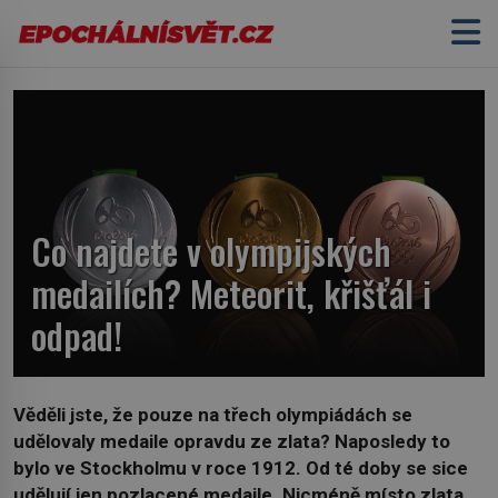
Co najdete v olympijských
medailích? Meteorit, křišťál i
odpad!
Věděli jste, že pouze na třech olympiádách se
udělovaly medaile opravdu ze zlata? Naposledy to
bylo ve Stockholmu v roce 1912. Od té doby se sice
udělují jen pozlacené medaile. Nicméně místo zlata