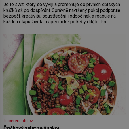
Je to svět, který se vyvíjí a proměňuje od prvních dětských
krůčků až po dospívání. Správně navržený pokoj podporuje
bezpečí, kreativitu, soustředění i odpočinek a reaguje na
každou etapu života a specifické potřeby dítěte. Pro
nejmenší je klíčová jednoduchost, měkkost a bezpečí, proto
by pokoj miminka měl působit především klidně a útulně.
Předškolní věk je
tisicereceptu.cz
Čočkový salát se šunkou