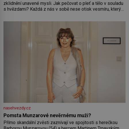
zklidnění unavené mysli. Jak pečovat o pleť a tělo v souladu
s hvězdami? Každá z nás v sobě nese otisk vesmíru, který
se projevuje nejen v naší povaze, ale i v potřebách naší
pokožky. Ohnivá znamení Ženy narozené ve znamení Berana,
Lva a Střelce v sobě nesou žár, odvahu a neutuchající elán.
Vaše
nasehvezdy.cz
Pomsta Munzarové nevěrnému muži?
Přímo skandální zvěsti zaznívají ve spojitosti s herečkou
Barborou Munzarovou (54) a hercem Martinem Trnavským