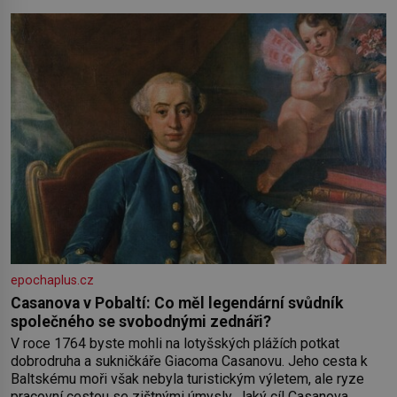
práce a hlavně klid. Hned po studiích jsem odešla z rodného
města,
epochaplus.cz
Casanova v Pobaltí: Co měl legendární svůdník
společného se svobodnými zednáři?
V roce 1764 byste mohli na lotyšských plážích potkat
dobrodruha a sukničkáře Giacoma Casanovu. Jeho cesta k
Baltskému moři však nebyla turistickým výletem, ale ryze
pracovní cestou se zištnými úmysly. Jaký cíl Casanova