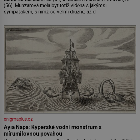
(56). Munzarová měla být totiž viděna s jakýmsi
sympaťákem, s nímž se velmi družně, až d
enigmaplus.cz
Ayia Napa: Kyperské vodní monstrum s
mírumilovnou povahou