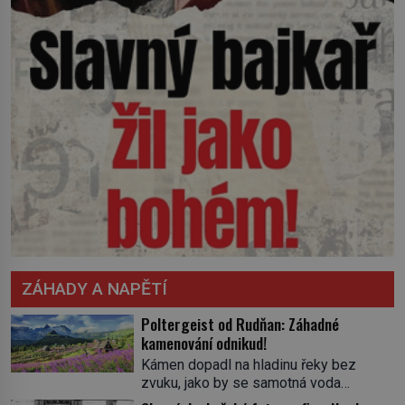
ZÁHADY A NAPĚTÍ
Poltergeist od Rudňan: Záhadné
kamenování odnikud!
Kámen dopadl na hladinu řeky bez
zvuku, jako by se samotná voda
rozhodla mlčet. Mladší z chlapců