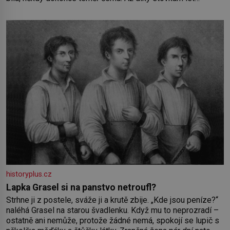
pečlivého šlechtění se z ní stává zelenina, bez které si
českou zahradu ani nedokážeme představit. Její příběh je
historyplus.cz
Lapka Grasel si na panstvo netroufl?
Strhne ji z postele, sváže ji a krutě zbije. „Kde jsou peníze?“
naléhá Grasel na starou švadlenku. Když mu to neprozradí –
ostatně ani nemůže, protože žádné nemá, spokojí se lupič s