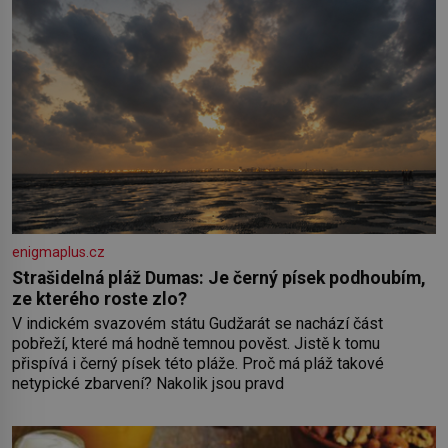
enigmaplus.cz
Strašidelná pláž Dumas: Je černý písek podhoubím,
ze kterého roste zlo?
V indickém svazovém státu Gudžarát se nachází část
pobřeží, které má hodně temnou pověst. Jistě k tomu
přispívá i černý písek této pláže. Proč má pláž takové
netypické zbarvení? Nakolik jsou pravd