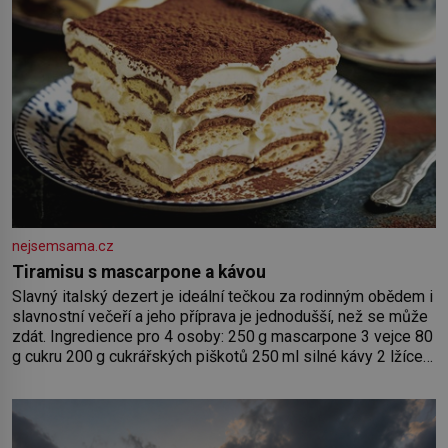
nejsemsama.cz
Tiramisu s mascarpone a kávou
Slavný italský dezert je ideální tečkou za rodinným obědem i
slavnostní večeří a jeho příprava je jednodušší, než se může
zdát. Ingredience pro 4 osoby: 250 g mascarpone 3 vejce 80
g cukru 200 g cukrářských piškotů 250 ml silné kávy 2 lžíce
amaretta kakao na posypání Postup: Oddělte žloutky od
bílků. Žloutky vyšlehejte s cukrem do světlé pěny a postupně
do nich vmíchejte mascarpone, aby vznikl hladký