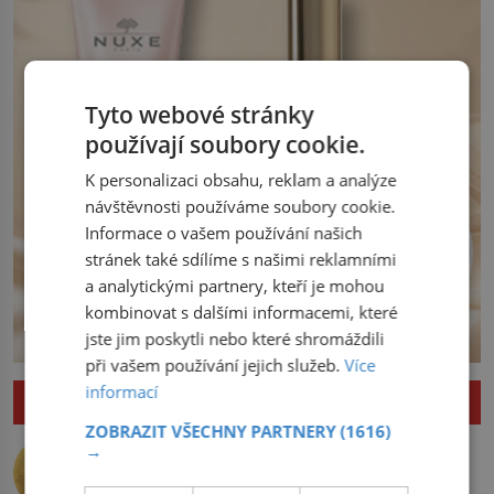
severní hranici. Na […]
Tyto webové stránky
používají soubory cookie.
K personalizaci obsahu, reklam a analýze
návštěvnosti používáme soubory cookie.
Informace o vašem používání našich
stránek také sdílíme s našimi reklamními
a analytickými partnery, kteří je mohou
kombinovat s dalšími informacemi, které
jste jim poskytli nebo které shromáždili
při vašem používání jejich služeb.
Více
informací
ZAJÍMAVOSTI
ZOBRAZIT VŠECHNY PARTNERY
(1616)
Nejlepší úkryt pro Nobelovy ceny?
→
Chemický roztok!