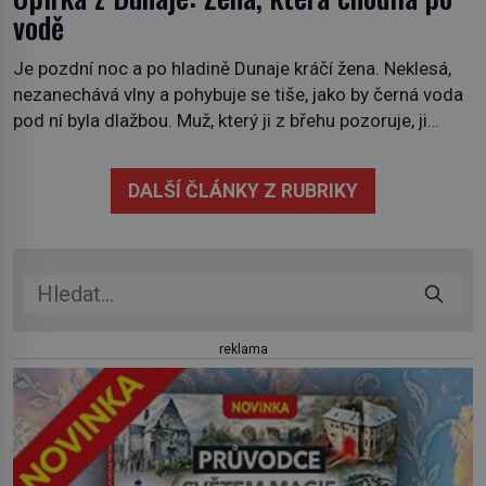
vodě
Je pozdní noc a po hladině Dunaje kráčí žena. Neklesá,
nezanechává vlny a pohybuje se tiše, jako by černá voda
pod ní byla dlažbou. Muž, který ji z břehu pozoruje, ji
údajně poznává, jenže Ruža Vlajna má být v tu chvíli
mrtvá celé století. Vesnice Kisiljevo v severovýchodním
DALŠÍ ČLÁNKY Z RUBRIKY
Srbsku má s upíry nevyřízené účty. […]
reklama