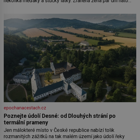
několika měďáky a štůčky látky. Zraněná žena pár dní nato
umírá. Je to muž nebývale krutý. Jeho činy budí hrůzu ještě
dlouho po jeho smrti
epochanacestach.cz
Poznejte údolí Desné: od Dlouhých strání po
termální prameny
Jen málokteré místo v České republice nabízí tolik
rozmanitých zážitků na tak malém území jako údolí řeky