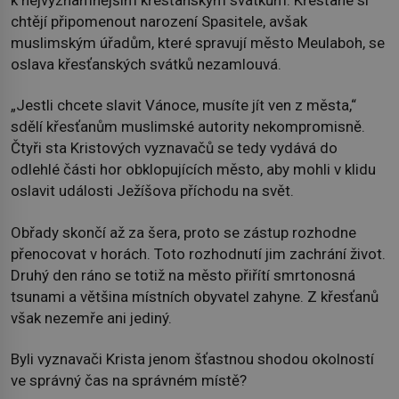
chtějí připomenout narození Spasitele, avšak
muslimským úřadům, které spravují město Meulaboh, se
oslava křesťanských svátků nezamlouvá.
„Jestli chcete slavit Vánoce, musíte jít ven z města,“
sdělí křesťanům muslimské autority nekompromisně.
Čtyři sta Kristových vyznavačů se tedy vydává do
odlehlé části hor obklopujících město, aby mohli v klidu
oslavit události Ježíšova příchodu na svět.
Obřady skončí až za šera, proto se zástup rozhodne
přenocovat v horách. Toto rozhodnutí jim zachrání život.
Druhý den ráno se totiž na město přiřítí smrtonosná
tsunami a většina místních obyvatel zahyne. Z křesťanů
však nezemře ani jediný.
Byli vyznavači Krista jenom šťastnou shodou okolností
ve správný čas na správném místě?