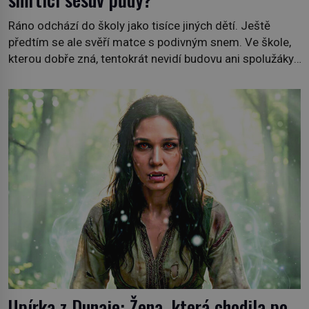
Ráno odchází do školy jako tisíce jiných dětí. Ještě
předtím se ale svěří matce s podivným snem. Ve škole,
kterou dobře zná, tentokrát nevidí budovu ani spolužáky.
Místo nich se před ní tyčí cosi temného. O několik hodin
později je mrtvá. Mohla devítiletá Zahlédla vlastní
osud? Dne 21. října 1966 se velšská vesnice Aberfan […]
Upírka z Dunaje: Žena, která chodila po