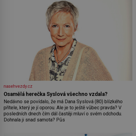
nasehvezdy.cz
Osamělá herečka Syslová všechno vzdala?
Nedávno se povídalo, že má Dana Syslová (80) blízkého
přítele, který je jí oporou. Ale je to ještě vůbec pravda? V
posledních dnech čím dál častěji mluví o svém odchodu.
Dohnala ji snad samota? Půs