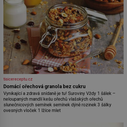
tisicereceptu.cz
Domácí ořechová granola bez cukru
Vynikající a zdravá snídaně je tu! Suroviny Vždy 1 šálek –
neloupaných mandlí kešu ořechů vlašských ořechů
slunečnicových semínek semínek dýně rozinek 3 šálky
ovesných vloček 1 lžíce mlet