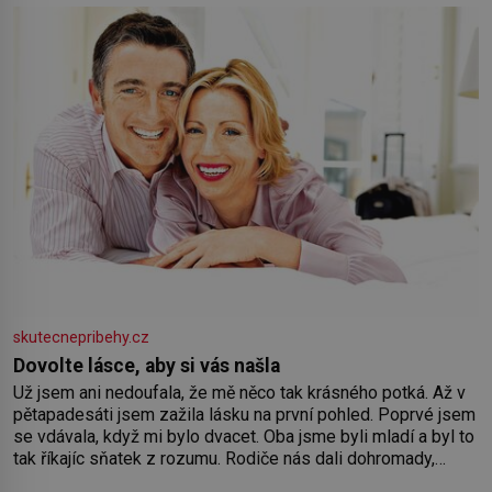
skutecnepribehy.cz
Dovolte lásce, aby si vás našla
Už jsem ani nedoufala, že mě něco tak krásného potká. Až v
pětapadesáti jsem zažila lásku na první pohled. Poprvé jsem
se vdávala, když mi bylo dvacet. Oba jsme byli mladí a byl to
tak říkajíc sňatek z rozumu. Rodiče nás dali dohromady,
Toník byl dobře zaopatřený mladý muž. Manželství nám