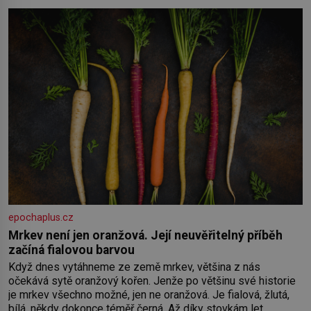
oběma moc nesvědčilo, brzy jsme zjistili, že
epochaplus.cz
Mrkev není jen oranžová. Její neuvěřitelný příběh
začíná fialovou barvou
Když dnes vytáhneme ze země mrkev, většina z nás
očekává sytě oranžový kořen. Jenže po většinu své historie
je mrkev všechno možné, jen ne oranžová. Je fialová, žlutá,
bílá, někdy dokonce téměř černá. Až díky stovkám let