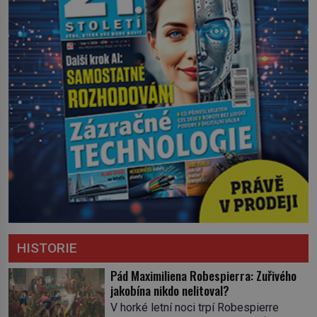
HISTORIE
Pád Maximiliena Robespierra: Zuřivého
jakobína nikdo nelitoval?
V horké letní noci trpí Robespierre