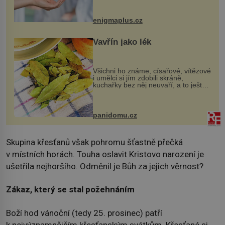
darovaný orgán za své a pacient
může vést plnohodnotný život. Ale co
když při transplantaci nepřijímám...
enigmaplus.cz
Vavřín jako lék
Všichni ho známe, císařové, vítězové
i umělci si jím zdobili skráně,
kuchařky bez něj neuvaří, a to ještě
nevíte, že bobkový list může výrazně
zmírnit některé naše neduhy.
Obsahuje v malém množství ně...
panidomu.cz
Skupina křesťanů však pohromu šťastně přečká
v místních horách. Touha oslavit Kristovo narození je
ušetřila nejhoršího. Odměnil je Bůh za jejich věrnost?
Zákaz, který se stal požehnáním
Boží hod vánoční (tedy 25. prosinec) patří
k nejvýznamnějším křesťanským svátkům. Křesťané si