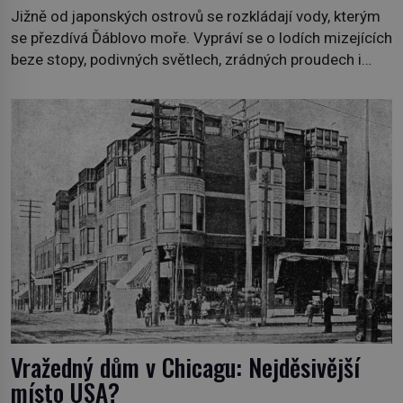
Jižně od japonských ostrovů se rozkládají vody, kterým
se přezdívá Ďáblovo moře. Vypráví se o lodích mizejících
beze stopy, podivných světlech, zrádných proudech i
mořských dracích, kteří měli tyto končiny střežit už v
dávných legendách. Je tichomořský Dračí trojúhelník
skutečně prokletým místem, nebo se zde jen
nebezpečná příroda proměnila v jednu z
nejpůsobivějších námořních záhad? […]
Vražedný dům v Chicagu: Nejděsivější
místo USA?