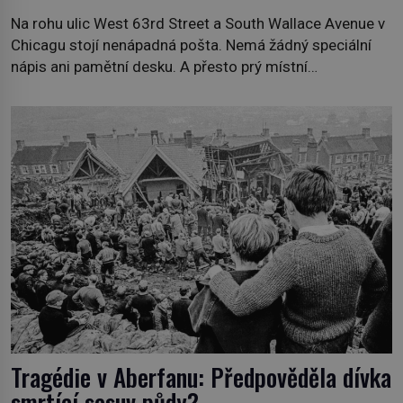
Na rohu ulic West 63rd Street a South Wallace Avenue v
Chicagu stojí nenápadná pošta. Nemá žádný speciální
nápis ani pamětní desku. A přesto prý místní
zaměstnanci neradi chodí do sklepa. Právě tady totiž
sídlil sériový vrah H. H. Holmes a také nejpropracovanější
past na lidi v dějinách americké kriminalistiky. Herman
Webster Mudgett (1861–1896) přijíždí […]
Tragédie v Aberfanu: Předpověděla dívka
smrtící sesuv půdy?