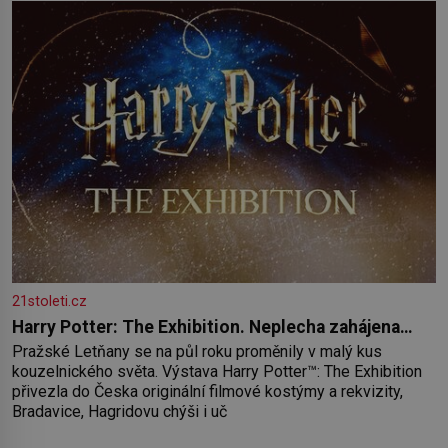
21stoleti.cz
Harry Potter: The Exhibition. Neplecha zahájena…
Pražské Letňany se na půl roku proměnily v malý kus
kouzelnického světa. Výstava Harry Potter™: The Exhibition
přivezla do Česka originální filmové kostýmy a rekvizity,
Bradavice, Hagridovu chýši i uč