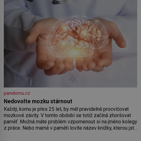
Předškolní věk je
panidomu.cz
Nedovolte mozku stárnout
Každý, komu je přes 25 let, by měl pravidelně procvičovat
mozkové závity. V tomto období se totiž začíná zhoršovat
paměť. Možná máte problém vzpomenout si na jméno kolegy
z práce. Nebo marně v paměti lovíte název knížky, kterou jste
nedávno přečetli. Je to opravdu tak, s věkem jako kdyby se
paměť rozhodla stávkovat. Cvičte