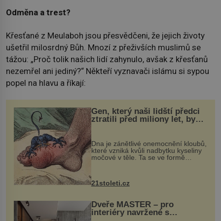
Odměna a trest?
Křesťané z Meulaboh jsou přesvědčeni, že jejich životy
ušetřil milosrdný Bůh. Mnozí z přeživších muslimů se
tážou: „Proč tolik našich lidí zahynulo, avšak z křesťanů
nezemřel ani jediný?“ Někteří vyznavači islámu si sypou
popel na hlavu a říkají:
Gen, který naši lidští předci
ztratili před miliony let, by
mohl pomoci s léčbou
„nemoci králů“
Dna je zánětlivé onemocnění kloubů,
které vzniká kvůli nadbytku kyseliny
močové v těle. Ta se ve formě
krystalků ukládá v blízkosti kloubů,
nejčastěji přitom postihuje palce na
nohou, a způsobuje bole...
21stoleti.cz
Dveře MASTER – pro
interiéry navržené s
rozumem i vášní!