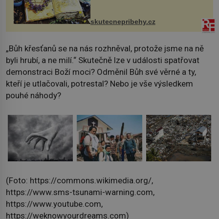
na chalupě se pro mě vlastní vinou
změnil v děsivý zážitek, na kt...
skutecnepribehy.cz
„Bůh křesťanů se na nás rozhněval, protože jsme na ně
byli hrubí, a ne milí.“ Skutečně lze v události spatřovat
demonstraci Boží moci? Odměnil Bůh své věrné a ty,
kteří je utlačovali, potrestal? Nebo je vše výsledkem
pouhé náhody?
(Foto: https://commons.wikimedia.org/,
https://www.sms-tsunami-warning.com,
https://www.youtube.com,
https://weknowyourdreams.com)