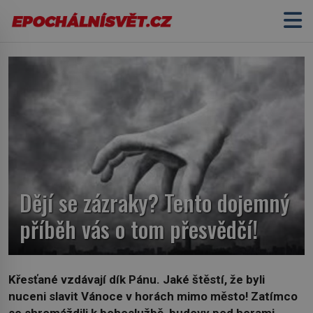
Dějí se zázraky? Tento dojemný
příběh vás o tom přesvědčí!
Křesťané vzdávají dík Pánu. Jaké štěstí, že byli
nuceni slavit Vánoce v horách mimo město! Zatímco
se shromáždili k bohoslužbě, budovy pod horami