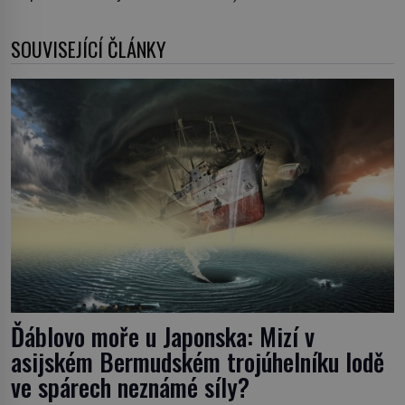
SOUVISEJÍCÍ ČLÁNKY
Ďáblovo moře u Japonska: Mizí v
asijském Bermudském trojúhelníku lodě
ve spárech neznámé síly?