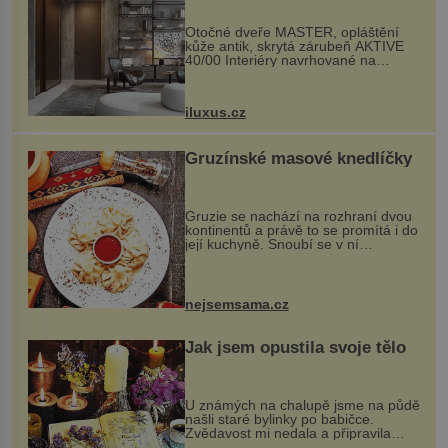
Otočné dveře MASTER, opláštění
kůže antik, skrytá zárubeň AKTIVE
40/00 Interiéry navrhované na
zakázku často vyžadují atypické
rozměry nejen nábytku, ale i
otvorových prvků. Technické zázemí
iluxus.cz
dnes umož...
Gruzínské masové knedlíčky
Gruzie se nachází na rozhraní dvou
kontinentů a právě to se promítá i do
její kuchyně. Snoubí se v ní
evropské a asijské chutě a díky tomu
vznikají rozmanité a chuťově bohaté
pokrmy, které rozhodně st...
nejsemsama.cz
Jak jsem opustila svoje tělo
U známých na chalupě jsme na půdě
našli staré bylinky po babičce.
Zvědavost mi nedala a připravila
jsem si z nich lektvar… Zimní pobyt