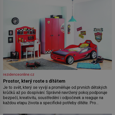
rezidenceonline.cz
Prostor, který roste s dítětem
Je to svět, který se vyvíjí a proměňuje od prvních dětských
krůčků až po dospívání. Správně navržený pokoj podporuje
bezpečí, kreativitu, soustředění i odpočinek a reaguje na
každou etapu života a specifické potřeby dítěte. Pro
nejmenší je klíčová jednoduchost, měkkost a bezpečí, proto
by pokoj miminka měl působit především klidně a útulně.