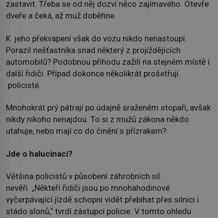
zastavit. Třeba se od něj dozví něco zajímavého. Otevře
dveře a čeká, až muž doběhne.
K jeho překvapení však do vozu nikdo nenastoupí.
Porazil nešťastníka snad některý z projíždějících
automobilů? Podobnou příhodu zažili na stejném místě i
další řidiči. Případ dokonce několikrát prošetřují
policisté.
Mnohokrát prý pátrají po údajně sraženém stopaři, avšak
nikdy nikoho nenajdou. To si z mužů zákona někdo
utahuje, nebo mají co do činění s přízrakem?
Jde o halucinaci?
Většina policistů v působení záhrobních sil
nevěří. „Někteří řidiči jsou po mnohahodinové
vyčerpávající jízdě schopni vidět přebíhat přes silnici i
stádo slonů,“ tvrdí zástupci policie. V tomto ohledu