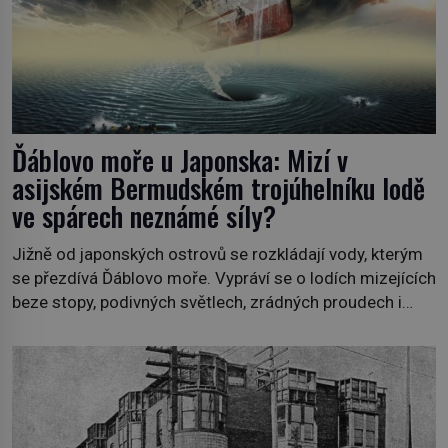
Ďáblovo moře u Japonska: Mizí v
asijském Bermudském trojúhelníku lodě
ve spárech neznámé síly?
Jižně od japonských ostrovů se rozkládají vody, kterým
se přezdívá Ďáblovo moře. Vypráví se o lodích mizejících
beze stopy, podivných světlech, zrádných proudech i
mořských dracích, kteří měli tyto končiny střežit už v
dávných legendách. Je tichomořský Dračí trojúhelník
skutečně prokletým místem, nebo se zde jen
nebezpečná příroda proměnila v jednu z
nejpůsobivějších námořních záhad? […]