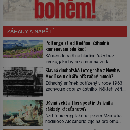
ZÁHADY A NAPĚTÍ
Poltergeist od Rudňan: Záhadné
kamenování odnikud!
Kámen dopadl na hladinu řeky bez
zvuku, jako by se samotná voda
rozhodla mlčet. Mladší z chlapců
Slavná duchařská fotografie z Newby:
bolestně strhl ruku, ale další úder ho
Modlí se u oltáře přízračný mnich?
zasáhl dříve, než si vůbec uvědomil
Záhadný snímek pořízený v roce 1963
pohyb: tiše, nelidsky přesně. „Odkud…?“
zachycuje cosi zvláštního. Někteří věří,
zachrčel starší student, ale v houštině
že poloprůhledná postava stojící u
na břehu nebyl nikdo, kdo by po nich
oltáře je duch mnicha ze 16. století s
Dávná sekta Therapeutů: Ovlivnila
mohl cokoliv házet. A když se […]
bílým závojem přes obličej, který
základy křesťanství?
pravděpodobně zakrývá lepru nebo jiné
Na břehu egyptského jezera Mareotis
znetvoření. Jiní jsou skeptičtí a považují
nedaleko Alexandrie žije na přelomu
vše za podvod. Jak vlastně vznikla
letopočtu uzavřená komunita mužů a
jedna z nejslavnějších duchařských