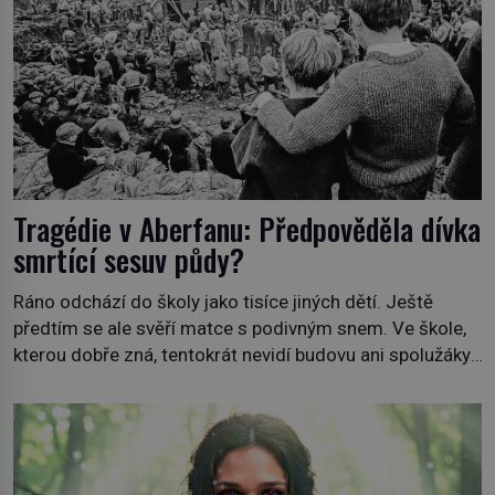
Tragédie v Aberfanu: Předpověděla dívka
smrtící sesuv půdy?
Ráno odchází do školy jako tisíce jiných dětí. Ještě
předtím se ale svěří matce s podivným snem. Ve škole,
kterou dobře zná, tentokrát nevidí budovu ani spolužáky.
Místo nich se před ní tyčí cosi temného. O několik hodin
později je mrtvá. Mohla devítiletá Zahlédla vlastní
osud? Dne 21. října 1966 se velšská vesnice Aberfan […]