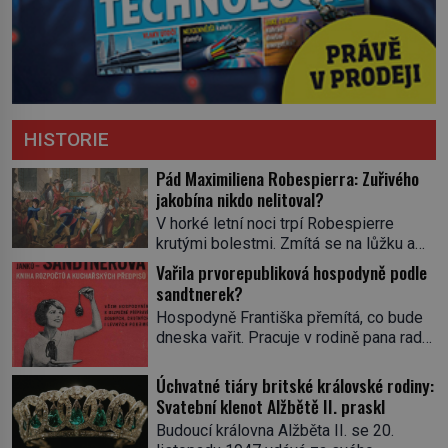
HISTORIE
Pád Maximiliena Robespierra: Zuřivého
jakobína nikdo nelitoval?
V horké letní noci trpí Robespierre
krutými bolestmi. Zmítá se na lůžku a
hlavou mu víří kolotoč myšlenek. Když
Vařila prvorepubliková hospodyně podle
se probere z mdlob, vzpomene si na
sandtnerek?
jednu z pařížských jasnovidek, kterou
Hospodyně Františka přemítá, co bude
před lety navštívil. Prorokovala mu
dneska vařit. Pracuje v rodině pana rady
tragický osud. Tehdy se jí vysmál.
a ten má mlsný jazýček. Zalistuje proto
„Robespierre to dotáhne hodně daleko,“
rychle v jedné ze „sandtnerek“.
Úchvatné tiáry britské královské rodiny:
prohlásil o něm jiný významný
„Zaplaťpánbůh, že už nemusíme chodit
Svatební klenot Alžbětě II. praskl
francouzský revolucionář, Honoré de
s lístky,“ povzdechne si směrem ke
Mirabeau […]
Budoucí královna Alžběta II. se 20.
služce, kterou má v kuchyni k ruce.