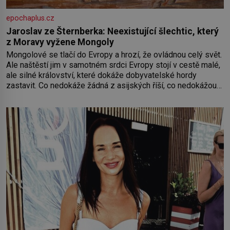
epochaplus.cz
Jaroslav ze Šternberka: Neexistující šlechtic, který
z Moravy vyžene Mongoly
Mongolové se tlačí do Evropy a hrozí, že ovládnou celý svět.
Ale naštěstí jim v samotném srdci Evropy stojí v cestě malé,
ale silné království, které dokáže dobyvatelské hordy
zastavit. Co nedokáže žádná z asijských říší, co nedokážou
Němci – to dokáže český král. Nebo že by ne? Mongolové
od roku 1223 postupují podél Kaspického a Azovského
moře,