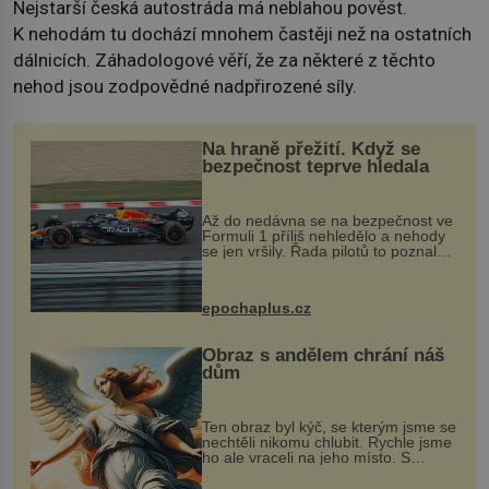
Nejstarší česká autostráda má neblahou pověst.
K nehodám tu dochází mnohem častěji než na ostatních
dálnicích. Záhadologové věří, že za některé z těchto
nehod jsou zodpovědné nadpřirozené síly.
Na hraně přežití. Když se
bezpečnost teprve hledala
Až do nedávna se na bezpečnost ve
Formuli 1 příliš nehledělo a nehody
se jen vršily. Řada pilotů to poznala
na vlastní kůži, často s trvalými
následky nebo bohužel i ztrátou
života. Dnes nepochopiteln...
epochaplus.cz
Obraz s andělem chrání náš
dům
Ten obraz byl kýč, se kterým jsme se
nechtěli nikomu chlubit. Rychle jsme
ho ale vraceli na jeho místo. S
manželem Vaškem jsme si pořídili
chaloupku, takový domek na severu