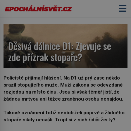
Děsivá dálnice D1: Zjevuje se
zde přízrak stopaře?
Policisté přijímají hlášení. Na D1 už prý zase někdo
srazil stopujícího muže. Muži zákona se odevzdaně
rozjedou na místo činu. Jsou si však téměř jistí, že
žádnou mrtvou ani těžce zraněnou osobu nenajdou.
Takové oznámení totiž neobdrželi poprvé a žádného
stopaře nikdy nenašli. Tropí si z nich řidiči žerty?