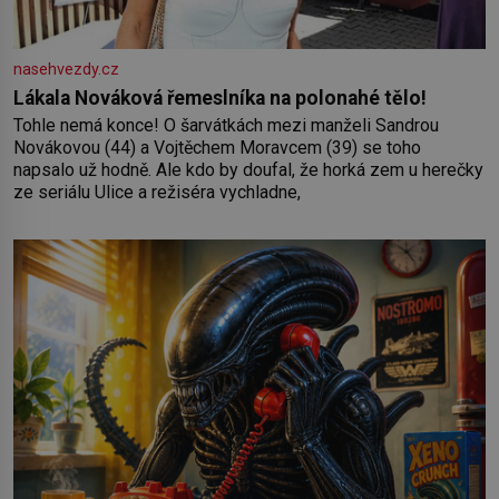
nasehvezdy.cz
Lákala Nováková řemeslníka na polonahé tělo!
Tohle nemá konce! O šarvátkách mezi manželi Sandrou
Novákovou (44) a Vojtěchem Moravcem (39) se toho
napsalo už hodně. Ale kdo by doufal, že horká zem u herečky
ze seriálu Ulice a režiséra vychladne,