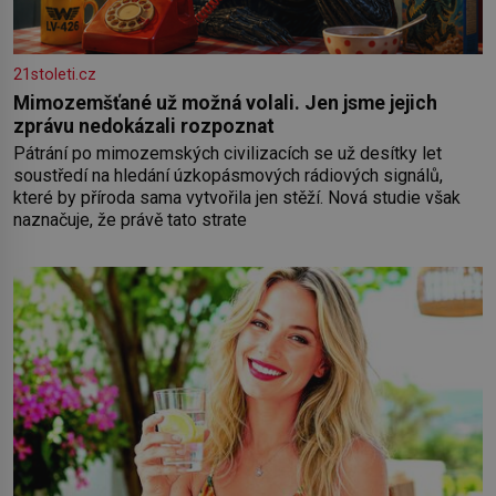
21stoleti.cz
Mimozemšťané už možná volali. Jen jsme jejich
zprávu nedokázali rozpoznat
Pátrání po mimozemských civilizacích se už desítky let
soustředí na hledání úzkopásmových rádiových signálů,
které by příroda sama vytvořila jen stěží. Nová studie však
naznačuje, že právě tato strate