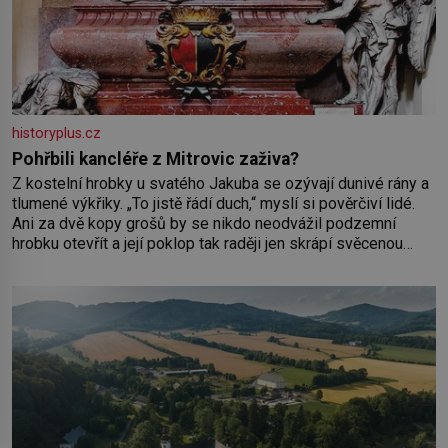
historyplus.cz
Pohřbili kancléře z Mitrovic zaživa?
Z kostelní hrobky u svatého Jakuba se ozývají dunivé rány a
tlumené výkřiky. „To jistě řádí duch,“ myslí si pověrčiví lidé.
Ani za dvě kopy grošů by se nikdo neodvážil podzemní
hrobku otevřít a její poklop tak raději jen skrápí svěcenou
vodou. Za několik dní divné burácení skutečně ustane. Když o
mnoho let později hrobku