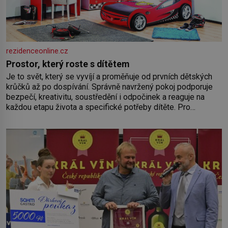
rezidenceonline.cz
Prostor, který roste s dítětem
Je to svět, který se vyvíjí a proměňuje od prvních dětských
krůčků až po dospívání. Správně navržený pokoj podporuje
bezpečí, kreativitu, soustředění i odpočinek a reaguje na
každou etapu života a specifické potřeby dítěte. Pro
nejmenší je klíčová jednoduchost, měkkost a bezpečí, proto
by pokoj miminka měl působit především klidně a útulně.
Předškolní věk je