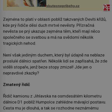
Čech, kde jsme si naplánova...
skutecnepribehy.cz
Zejména to platí v oblasti poblíž takzvaných Devíti křížů,
kde prý řidiče děsí duch mrtvé nevěsty. Přízračná
nevěsta se prý ukazuje zejména těm, kteří mají něco
společného se svatbou a má na svědomí několik
tragických nehod.
Není však jediným duchem, který byl údajně na neblaze
proslulé dálnici spatřen. Několik lidí se zapřísahá, že zde
viděli stopaře, jenž beze stopy zmizel! Jde jen o
nepravdivé zkazky?
Zmatený řidič
Řidič kamionu z Jihlavska na osmdesátém kilometru
dálnice D1 poblíž Humpolce zahlédne mávající postavu.
Cesta mu je dlouhá, a tak se rozhodne neznámému