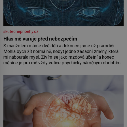
skutecnepribehy.cz
Hlas mě varuje před nebezpečím
S manželem máme dvě děti a dokonce jsme už prarodiči.
Mohla bych žít normálně, nebýt jedné zásadní změny, která
mi nabourala mysl. Živím se jako mzdová účetní a konec
měsíce je pro mě vždy velice psychicky náročným obdobím.
Od té chvíle, co máme vnoučata, mi dcera čím dál častěji volá
o pomoc, co se hlídání týče. Dalo by se