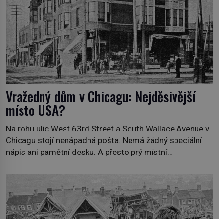
Vražedný dům v Chicagu: Nejděsivější
místo USA?
Na rohu ulic West 63rd Street a South Wallace Avenue v
Chicagu stojí nenápadná pošta. Nemá žádný speciální
nápis ani pamětní desku. A přesto prý místní
zaměstnanci neradi chodí do sklepa. Právě tady totiž
sídlil sériový vrah H. H. Holmes a také nejpropracovanější
past na lidi v dějinách americké kriminalistiky. Herman
Webster Mudgett (1861–1896) přijíždí […]