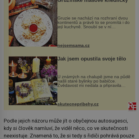
Gruzínské masové knedlíčky
Gruzie se nachází na rozhraní dvou
kontinentů a právě to se promítá i do
její kuchyně. Snoubí se v ní
evropské a asijské chutě a díky tomu
vznikají rozmanité a chuťově bohaté
pokrmy, které rozhodně st...
nejsemsama.cz
Jak jsem opustila svoje tělo
U známých na chalupě jsme na půdě
našli staré bylinky po babičce.
Zvědavost mi nedala a připravila
jsem si z nich lektvar… Zimní pobyt
na chalupě se pro mě vlastní vinou
změnil v děsivý zážitek, na kt...
skutecnepribehy.cz
Podle jejich názoru může jít o obyčejnou autosugesci,
kdy si člověk namluví, že viděl něco, co ve skutečnosti
neexistuje. Znamená to, že si tedy s řidiči pohrává pouze