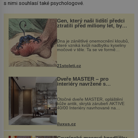
s nimi souhlasí také psychologové.
Gen, který naši lidští předci
ztratili před miliony let, by
mohl pomoci s léčbou
„nemoci králů“
Dna je zánětlivé onemocnění kloubů,
které vzniká kvůli nadbytku kyseliny
močové v těle. Ta se ve formě
krystalků ukládá v blízkosti kloubů,
nejčastěji přitom postihuje palce na
nohou, a způsobuje bole...
21stoleti.cz
Dveře MASTER – pro
interiéry navržené s
rozumem i vášní!
Otočné dveře MASTER, opláštění
kůže antik, skrytá zárubeň AKTIVE
40/00 Interiéry navrhované na
zakázku často vyžadují atypické
rozměry nejen nábytku, ale i
otvorových prvků. Technické zázemí
iluxus.cz
dnes umož...