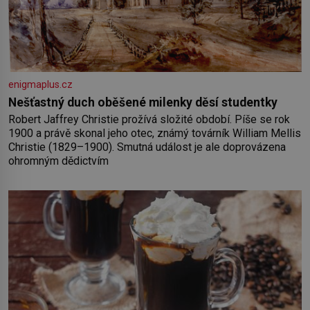
enigmaplus.cz
Nešťastný duch oběšené milenky děsí studentky
Robert Jaffrey Christie prožívá složité období. Píše se rok
1900 a právě skonal jeho otec, známý továrník William Mellis
Christie (1829–1900). Smutná událost je ale doprovázena
ohromným dědictvím