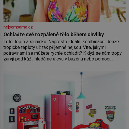
nejsemsama.cz
Ochlaďte své rozpálené tělo během chvilky
Léto, teplo a sluníčko. Naprosto ideální kombinace. Jenže
tropické teploty už tak příjemné nejsou. Víte, jakými
potravinami se můžete rychle ochladit? K dyž se nám tropy
zaryjí pod kůži, hledáme úlevu v bazénu nebo pomocí
klimatizace. Jenže ne vždycky můžeme být v jejich blízkosti.
Nemusíte však zoufat. Pokud budete mít promyšlený
jídelníček, žadné pařáky si na vás