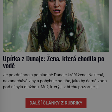
Upírka z Dunaje: Žena, která chodila po
vodě
Je pozdní noc a po hladině Dunaje kráčí žena. Neklesá,
nezanechává vlny a pohybuje se tiše, jako by černá voda
pod ní byla dlažbou. Muž, který ji z břehu pozoruje, ji
údajně poznává, jenže Ruža Vlajna má být v tu chvíli
mrtvá celé století. Vesnice Kisiljevo v severovýchodním
DALŠÍ ČLÁNKY Z RUBRIKY
Srbsku má s upíry nevyřízené účty. […]