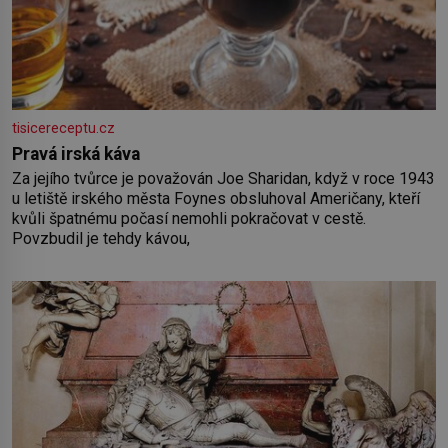
tisicereceptu.cz
Pravá irská káva
Za jejího tvůrce je považován Joe Sharidan, když v roce 1943
u letiště irského města Foynes obsluhoval Američany, kteří
kvůli špatnému počasí nemohli pokračovat v cestě.
Povzbudil je tehdy kávou,