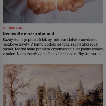
panidomu.cz
Nedovolte mozku stárnout
Každý, komu je přes 25 let, by měl pravidelně procvičovat
mozkové závity. V tomto období se totiž začíná zhoršovat
paměť. Možná máte problém vzpomenout si na jméno kolegy
z práce. Nebo marně v paměti lovíte název knížky, kterou jste
nedávno přečetli. Je to opravdu tak, s věkem jako kdyby se
paměť rozhodla stávkovat. Cvičte