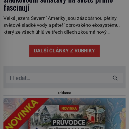
fascinují
Velká jezera Severní Ameriky jsou zásobárnou pětiny
světové sladké vody a páteří obrovského ekosystému,
který ze všech úhlů ve třech dílech zkoumá nový
kanadský dokument Nezkrocená Velká jezera. V
premiéře jej uvidíte na Viasat Nature v pondělí 5.
DALŠÍ ČLÁNKY Z RUBRIKY
července. Hořejší jezero, Huronské jezero, Michiganské
jezero, Erijské jezero, Ontarijské jezero a další menší
jezera a řeky […]
reklama