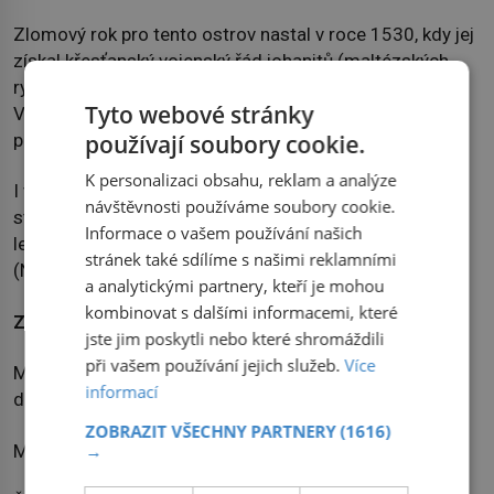
Zlomový rok pro tento ostrov nastal v roce 1530, kdy jej
získal křesťanský vojenský řád johanitů (maltézských
rytířů), kteří měli chránit Evropu před vpádem Osmanů.
Tyto webové stránky
V roce 1798 ji obsadil Napoleon, ale již o dva roky
používají soubory cookie.
později padla do područí Britů.
K personalizaci obsahu, reklam a analýze
I v průběhu 2. světové války byla Malta důležitým
návštěvnosti používáme soubory cookie.
strategický bodem, jelikož umožňovala britskému
Informace o vašem používání našich
letectvu napadat zásobovací konvoje Afrikakorpsu
stránek také sdílíme s našimi reklamními
(Německého afrického sboru).
a analytickými partnery, kteří je mohou
kombinovat s dalšími informacemi, které
Zajímavosti:
jste jim poskytli nebo které shromáždili
při vašem používání jejich služeb.
Více
Malta má silně omezené zásoby sladké vody. Ta je
informací
dodávána potrubím ze Sicílie.
ZOBRAZIT VŠECHNY PARTNERY
(1616)
Malta si užívá více než 300 slunečných dní v roce.
→