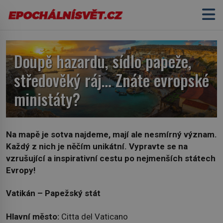
Doupě hazardu, sídlo papeže,
středověký ráj… Znáte evropské
ministáty?
Na mapě je sotva najdeme, mají ale nesmírný význam.
Každý z nich je něčím unikátní. Vypravte se na
vzrušující a inspirativní cestu po nejmenších státech
Evropy!
Vatikán – Papežský stát
Hlavní město:
Citta del Vaticano