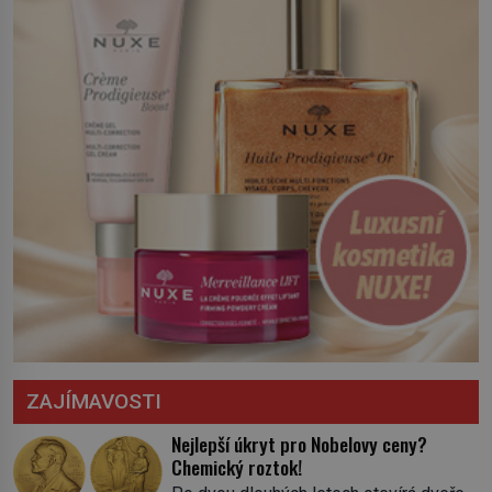
království. Zajistit hodlá především
severní hranici. Na […]
ZAJÍMAVOSTI
Nejlepší úkryt pro Nobelovy ceny?
Chemický roztok!