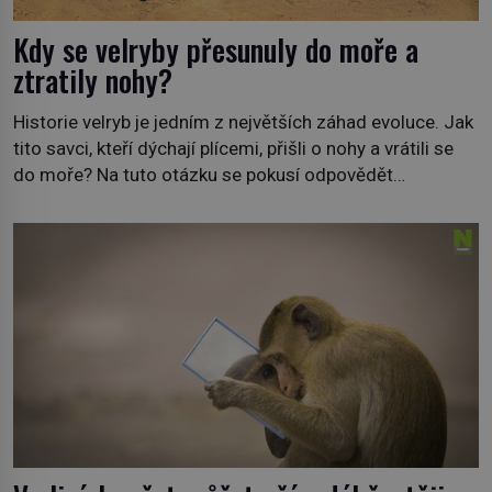
Kdy se velryby přesunuly do moře a
ztratily nohy?
Historie velryb je jedním z největších záhad evoluce. Jak
tito savci, kteří dýchají plícemi, přišli o nohy a vrátili se
do moře? Na tuto otázku se pokusí odpovědět
dokument Tajemné údolí velryb v Egyptě, který bude mít
premiéru ve čtvrtek 29. února ve 20:00 na televizní
stanici Viasat Nature. Všech 90 druhů dnes žijících
velryb […]