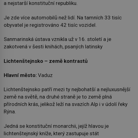
a nejstarší konstituční republiku.
Je zde více automobilů než lidí. Na tamních 33 tisíc
obyvatel je registrováno 42 tisíc vozidel.
Sanmarinská ústava vznikla už v 16. století a je
zakotvená v šesti knihách, psaných latinsky
Lichtenštejnsko – země kontrastů
Hlavní město:
Vaduz
Lichtenštejnsko patří mezi ty nejbohatší a nejluxusnější
země na světě, na druhé straně je to země plná
přírodních krás, jelikož leží na svazích Alp i v údolí řeky
Rýna.
Jedná se konstituční monarchii, jejíž hlavou je
lichtenštejnský kníže, který zastupuje stát