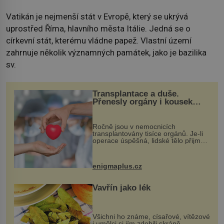
Vatikán je nejmenší stát v Evropě, který se ukrývá
uprostřed Říma, hlavního města Itálie. Jedná se o
církevní stát, kterému vládne papež. Vlastní území
zahrnuje několik významných památek, jako je bazilika
sv.
Transplantace a duše.
Přenesly orgány i kousek
osobnosti dárce?
Ročně jsou v nemocnicích
transplantovány tisíce orgánů. Je-li
operace úspěšná, lidské tělo přijme
darovaný orgán za své a pacient
může vést plnohodnotný život. Ale co
když při transplantaci nepřijímám...
enigmaplus.cz
Vavřín jako lék
Všichni ho známe, císařové, vítězové
i umělci si jím zdobili skráně,