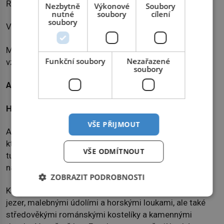
Řekové založili dnešní Valletu, Féničané město Mdina.
Nezbytně
Výkonové
Soubory
nutné
soubory
cílení
soubory
Valletta drží titul nejopevněnějšího města světa.
Má nejvíce klášterů a největší počet mnichů a mnišek
Funkční soubory
Nezařazené
vzhledem k počtu obyvatel.
soubory
Andorra – přírodní skvost
Hlavní město:
Andorra la Vella
VŠE PŘIJMOUT
Andorra je knížectví ležící mezi Francií a Španělskem,
které lemují hřebeny Pyrenejí. Do Andorry přijíždějí
VŠE ODMÍTNOUT
turisté (ročně až 15 milionů) hlavně kvůli lyžování a
nakupování.
ZOBRAZIT PODROBNOSTI
Krajina země se pyšní velkým množstvím tyrkysových
jezer, malebnými údolími a horskými loukami, ale také
středověkými románskými kostelíky a kamennými