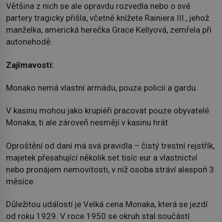
Většina z nich se ale opravdu rozvedla nebo o své
partery tragicky přišla, včetně knížete Rainiera III., jehož
manželka, americká herečka Grace Kellyová, zemřela při
autonehodě.
Zajímavosti:
Monako nemá vlastní armádu, pouze policii a gardu.
V kasinu mohou jako krupiéři pracovat pouze obyvatelé
Monaka, ti ale zároveň nesmějí v kasinu hrát.
Oproštění od daní má svá pravidla – čistý trestní rejstřík,
majetek přesahující několik set tisíc eur a vlastnictví
nebo pronájem nemovitosti, v níž osoba stráví alespoň 3
měsíce.
Důležitou událostí je Velká cena Monaka, která se jezdí
od roku 1929. V roce 1950 se okruh stal součástí