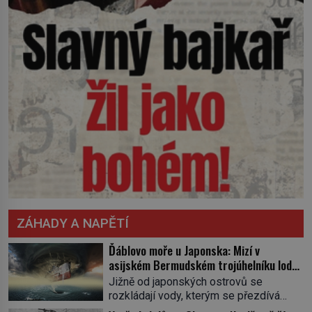
ZÁHADY A NAPĚTÍ
Ďáblovo moře u Japonska: Mizí v
asijském Bermudském trojúhelníku lodě
ve spárech neznámé síly?
Jižně od japonských ostrovů se
rozkládají vody, kterým se přezdívá
Ďáblovo moře. Vypráví se o lodích