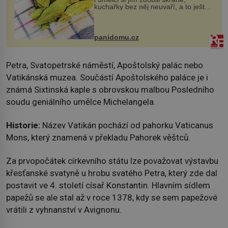
kuchařky bez něj neuvaří, a to ještě
nevíte, že bobkový list může výrazně
zmírnit některé naše neduhy.
Obsahuje v malém množství ně...
panidomu.cz
Petra, Svatopetrské náměstí, Apoštolský palác nebo
Vatikánská muzea. Součástí Apoštolského paláce je i
známá Sixtinská kaple s obrovskou malbou Posledního
soudu geniálního umělce Michelangela.
Historie:
Název Vatikán pochází od pahorku Vaticanus
Mons, který znamená v překladu Pahorek věštců.
Za prvopočátek církevního státu lze považovat výstavbu
křesťanské svatyně u hrobu svatého Petra, který zde dal
postavit ve 4. století císař Konstantin. Hlavním sídlem
papežů se ale stal až v roce 1378, kdy se sem papežové
vrátili z vyhnanství v Avignonu.