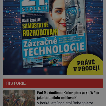
HISTORIE
Pád Maximiliena Robespierra: Zuřivého
jakobína nikdo nelitoval?
V horké letní noci trpí Robespierre