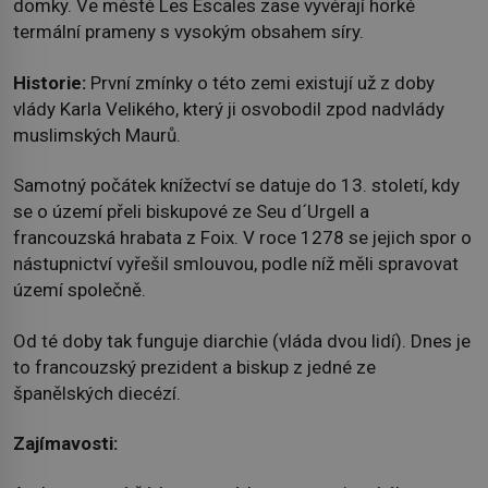
domky. Ve městě Les Escales zase vyvěrají horké
termální prameny s vysokým obsahem síry.
Historie:
První zmínky o této zemi existují už z doby
vlády Karla Velikého, který ji osvobodil zpod nadvlády
muslimských Maurů.
Samotný počátek knížectví se datuje do 13. století, kdy
se o území přeli biskupové ze Seu d´Urgell a
francouzská hrabata z Foix. V roce 1278 se jejich spor o
nástupnictví vyřešil smlouvou, podle níž měli spravovat
území společně.
Od té doby tak funguje diarchie (vláda dvou lidí). Dnes je
to francouzský prezident a biskup z jedné ze
španělských diecézí.
Zajímavosti: