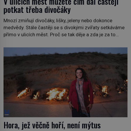
V ulicích měst můžete čím dál častěji
potkat třeba divočáky
Mnozí zmiňují divočáky, lišky, jeleny nebo dokonce
medvědy. Stále častěji se s divokými zvířaty setkáváme
přímo v ulicích měst. Proč se tak děje a zda je za to
někdo zodpovědný, to jsou otázky, které necháme na
jiných. My se raději podíváme do jiných zemí a
prozkoumáme, jaká další zvířata po celém světě se
přizpůsobila životu […]
Hora, jež věčně hoří, není mýtus