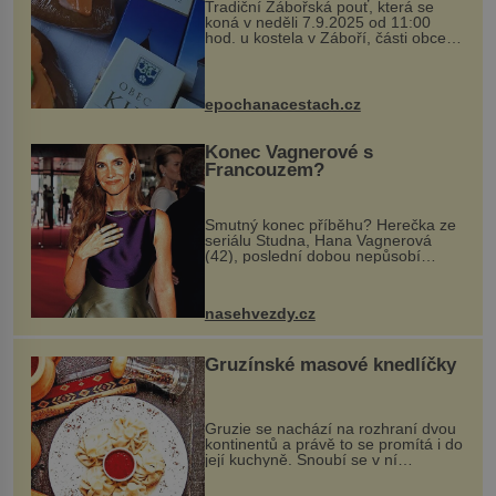
Tradiční Zábořská pouť, která se
koná v neděli 7.9.2025 od 11:00
hod. u kostela v Záboří, části obce
Kly u Mělníka. V programu naleznete
komentovanou prohlídku kostela,
dobovou hudbu, řemesla, atrakce...
epochanacestach.cz
Konec Vagnerové s
Francouzem?
Smutný konec příběhu? Herečka ze
seriálu Studna, Hana Vagnerová
(42), poslední dobou nepůsobí
nejšťastněji. Ačkoli časy její anorexie
jsou už dávno pryč a opět se pyšnila
ženskými křivkami, najednou s...
nasehvezdy.cz
Gruzínské masové knedlíčky
Gruzie se nachází na rozhraní dvou
kontinentů a právě to se promítá i do
její kuchyně. Snoubí se v ní
evropské a asijské chutě a díky tomu
vznikají rozmanité a chuťově bohaté