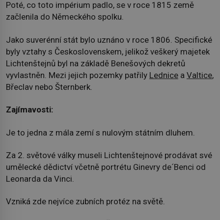
Poté, co toto impérium padlo, se v roce 1815 země
začlenila do Německého spolku.
Jako suverénní stát bylo uznáno v roce 1806. Specifické
byly vztahy s Československem, jelikož veškerý majetek
Lichtenštejnů byl na základě Benešových dekretů
vyvlastněn. Mezi jejich pozemky patřily
Lednice
a
Valtice
,
Břeclav nebo Šternberk.
Zajímavosti:
Je to jedna z mála zemí s nulovým státním dluhem.
Za 2. světové války museli Lichtenštejnové prodávat své
umělecké dědictví včetně portrétu Ginevry de´Benci od
Leonarda da Vinci.
Vzniká zde nejvíce zubních protéz na světě.