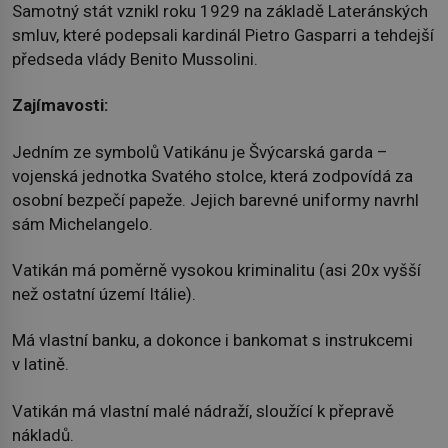
Samotný stát vznikl roku 1929 na základě Lateránských
smluv, které podepsali kardinál Pietro Gasparri a tehdejší
předseda vlády Benito Mussolini.
Zajímavosti:
Jedním ze symbolů Vatikánu je Švýcarská garda –
vojenská jednotka Svatého stolce, která zodpovídá za
osobní bezpečí papeže. Jejich barevné uniformy navrhl
sám Michelangelo.
Vatikán má poměrně vysokou kriminalitu (asi 20x vyšší
než ostatní území Itálie).
Má vlastní banku, a dokonce i bankomat s instrukcemi
v latině.
Vatikán má vlastní malé nádraží, sloužící k přepravě
nákladů.