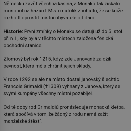
Německu zavřít všechna kasina, a Monako tak získalo
monopol na hazard. Místo natolik zbohatlo, že se kníže
rozhodl oprostit místní obyvatele od daní.
Historie:
První zmínky o Monaku se datují už do 5. stol.
př. n. l., kdy byla v těchto místech založena fénická
obchodní stanice.
Zlomový byl rok 1215, když zde Janované založili
pevnost, která měla chránit
jejich sklady
.
V roce 1292 se ale na místo dostal janovský šlechtic
Francois Grimaldi (†1309) vyhnaný z Janova, který se
svými kumpány všechny místní pozabíjel.
Od té doby rod Grimaldiů pronásleduje monacká kletba,
která spočívá v tom, že žádný z rodu nemá zažít
manželské štěstí.