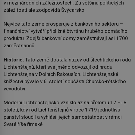
v mezinárodních záležitostech. Za většinu politických
záležitostí ale zodpovídá Švýcarsko.
Nejvíce tato země prosperuje z bankovního sektoru –
finančnictví vytváří přibližně čtvrtinu hrubého domácího
produktu. Zdejší bankovní domy zaměstnávají asi 1700
zaměstnanců.
Historie:
Tato země dostala název od šlechtického rodu
Lichtenštejnů, kteří své jméno odvozují od hradu
Lichtenštejna v Dolních Rakousích. Lichtenštejnské
knížectví bývalo v 6. století součástí Chursko-rétského
vévodství.
Moderní Lichtenštejnsko vzniklo až na přelomu 17.–18.
století, kdy rod Lichtenštejnů v roce 1719 jednotlivá
panství sloučil a vyhlásil jejich samostatnost v rámci
Svaté říše římské.