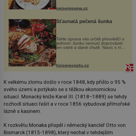
pokrmy, které rozhodně st...
nejsemsama.cz
Šťavnatá pečená šunka
Tahle úprava vás určitě přesvědčí o
jednom: šunku nemusí doprovázet
jen ostré a slané chutě. Navíc s ní
nakrmíte poměrně hodně hladových
krků. Ingredience sádlo 3 kg šunky
vcelku 3 stroužky česneku hl...
tisicereceptu.cz
K velkému zlomu došlo v roce 1848, kdy přišlo o 95 %
svého území a potýkalo se s těžkou ekonomickou
situací. Monacký kníže Karel III. (1818–1889) se tehdy
rozhodl situaci řešit a v roce 1856 vybudoval přímořské
lázně s kasinem.
K rozkvětu Monaka přispěl i německý kancléř Otto von
Bismarck (1815-1898), který nechal v tehdejším