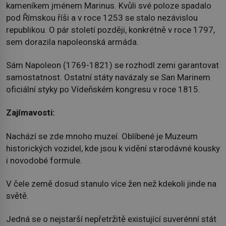
kameníkem jménem Marinus. Kvůli své poloze spadalo
pod Římskou říši a v roce 1253 se stalo nezávislou
republikou. O pár století později, konkrétně v roce 1797,
sem dorazila napoleonská armáda.
Sám Napoleon (1769-1821) se rozhodl zemi garantovat
samostatnost. Ostatní státy navázaly se San Marinem
oficiální styky po Vídeňském kongresu v roce 1815.
Zajímavosti:
Nachází se zde mnoho muzeí. Oblíbené je Muzeum
historických vozidel, kde jsou k vidění starodávné kousky
i novodobé formule.
V čele země dosud stanulo více žen než kdekoli jinde na
světě.
Jedná se o nejstarší nepřetržitě existující suverénní stát