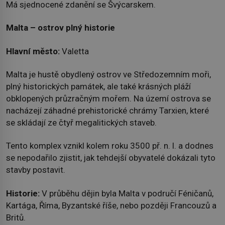
Má sjednocené zdanění se Švýcarskem.
Malta – ostrov plný historie
Hlavní město:
Valetta
Malta je hustě obydlený ostrov ve Středozemním moři,
plný historických památek, ale také krásných pláží
obklopených průzračným mořem. Na území ostrova se
nacházejí záhadné prehistorické chrámy Tarxien, které
se skládají ze čtyř megalitických staveb.
Tento komplex vznikl kolem roku 3500 př. n. l. a dodnes
se nepodařilo zjistit, jak tehdejší obyvatelé dokázali tyto
stavby postavit.
Historie:
V průběhu dějin byla Malta v područí Féničanů,
Kartága, Říma, Byzantské říše, nebo později Francouzů a
Britů.