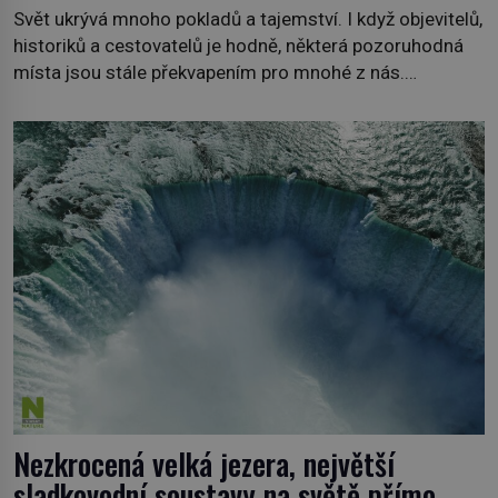
Svět ukrývá mnoho pokladů a tajemství. I když objevitelů,
historiků a cestovatelů je hodně, některá pozoruhodná
místa jsou stále překvapením pro mnohé z nás.
Neprobádané místa Ázerbájdžánu, rozmanitá historie
Albánie či úchvatná atmosféra Kypru jsou jedny z míst,
která nám mají co nabídnout a vyprávět. Uznávaná
historička Bettany Hughes, se vydala prozkoumat
pozoruhodné úkazy, o kterých jste možná doposud
neslyšeli. Hora, […]
Nezkrocená velká jezera, největší
sladkovodní soustavy na světě přímo