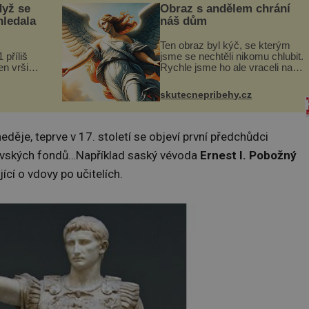
dyž se
Obraz s andělem chrání
hledala
náš dům
Ten obraz byl kýč, se kterým
 příliš
jsme se nechtěli nikomu chlubit.
n vršily.
Rychle jsme ho ale vraceli na
a vlastní
jeho místo. S manželem
následky
Vaškem jsme si pořídili
skutecnepribehy.cz
ivota.
chaloupku, takový domek na
severu Čech, kde jsme si
naplánova...
děje, teprve v 17. století se objeví první předchůdci
ovských fondů…Například saský vévoda
Ernest I. Pobožný
cí o vdovy po učitelích.