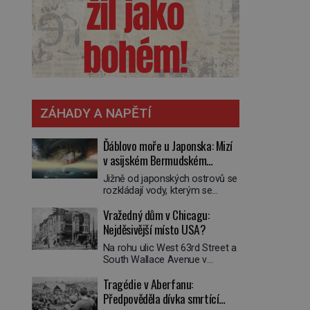
ZÁHADY A NAPĚTÍ
Ďáblovo moře u Japonska: Mizí
v asijském Bermudském
trojúhelníku lodě ve spárech
Jižně od japonských ostrovů se
neznámé síly?
rozkládají vody, kterým se
přezdívá Ďáblovo moře. Vypráví
Vražedný dům v Chicagu:
se o lodích mizejících beze
stopy, podivných světlech,
Nejděsivější místo USA?
zrádných proudech i mořských
Na rohu ulic West 63rd Street a
dracích, kteří měli tyto končiny
South Wallace Avenue v
střežit už v dávných legendách.
Chicagu stojí nenápadná pošta.
Je tichomořský Dračí
Tragédie v Aberfanu:
Nemá žádný speciální nápis ani
trojúhelník skutečně prokletým
pamětní desku. A přesto prý
Předpověděla dívka smrtící
místem, nebo se zde jen
místní zaměstnanci neradi
nebezpečná příroda proměnila