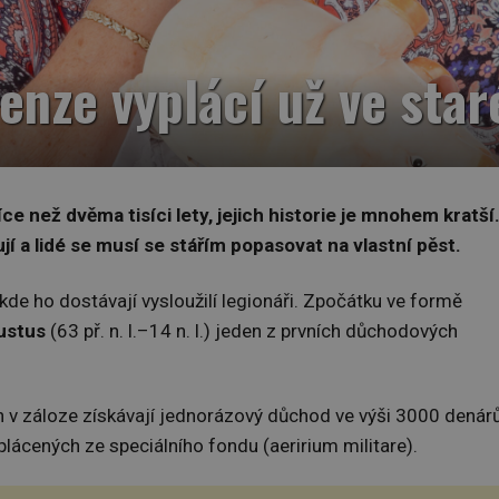
enze vyplácí už ve sta
ce než dvěma tisíci lety, jejich historie je mnohem kratší
jí a lidé se musí se stářím popasovat na vlastní pěst.
de ho dostávají vysloužilí legionáři. Zpočátku ve formě
ustus
(63 př. n. l.–14 n. l.) jeden z prvních důchodových
ech v záloze získávají jednorázový důchod ve výši 3000 denár
plácených ze speciálního fondu (aeririum militare).