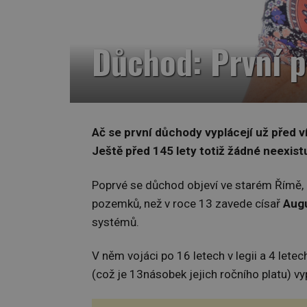
Důchod: První p
Ač se první důchody vyplácejí už před ví
Ještě před 145 lety totiž žádné neexistu
Poprvé se důchod objeví ve starém Římě, k
pozemků, než v roce 13 zavede císař
Aug
systémů.
V něm vojáci po 16 letech v legii a 4 let
(což je 13násobek jejich ročního platu) vy