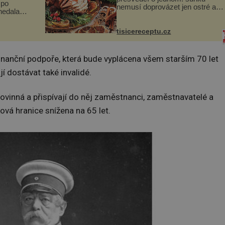
 po
nemusí doprovázet jen ostré a
nedala a
slané chutě. Navíc s ní nakrmíte
poměrně hodně hladových krků.
a
Ingredience sádlo 3 kg šunky
tisicereceptu.cz
ní vinou
vcelku 3 stroužky česneku hl...
na kt...
inanční podpoře, která bude vyplácena všem starším 70 let
 dostávat také invalidé.
ovinná a přispívají do něj zaměstnanci, zaměstnavatelé a
ková hranice snížena na 65 let.