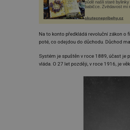
půdě našli staré bylinky
babičce. Zvědavost mi 
připravila jsem si z nich
lektvar… Zimní pobyt n
skutecnepribehy.cz
chalupě se pro mě vlast
změnil v děsivý zážitek, 
Na to konto předkládá revoluční zákon o f
poté, co odejdou do důchodu. Důchod mají
Systém je spuštěn v roce 1889, účast je p
vláda. O 27 let později, v roce 1916, je vě