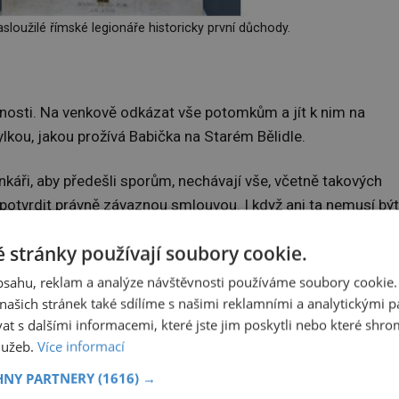
asloužilé římské legionáře historicky první důchody.
žnosti. Na venkově odkázat vše potomkům a jít k nim na
lkou, jakou prožívá Babička na Starém Bělidle.
nkáři, aby předešli sporům, nechávají vše, včetně takových
 potvrdit právně závaznou smlouvou. I když ani ta nemusí být
 stránky používají soubory cookie.
ým na oplátku za péči hlídají děti. Ti, kteří nikoho nemají, ne
obsahu, reklam a analýze návštěvnosti používáme soubory cookie.
nci, chudobinci nebo chorobinci.
ašich stránek také sdílíme s našimi reklamními a analytickými par
 s dalšími informacemi, které jste jim poskytli nebo které shro
vat ve velkých městech všech zemích rakouské monarchie
služeb.
Více informací
HNY PARTNERY
(1616) →