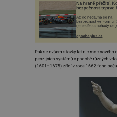
Na hraně přežití. K
bezpečnost teprve 
Až do nedávna se na
bezpečnost ve Formuli 1
nehledělo a nehody se je
Řada pilotů to poznala n
kůži, často s trvalými 
epochaplus.cz
nebo bohužel i ztrátou ž
Dnes nepochopiteln...
Pak se ovšem stovky let nic moc nového ne
penzijních systémů v podobě různých vd
(1601–1675) zřídí v roce 1662 fond pečují