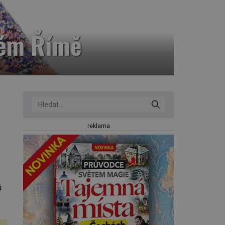
rém Římě
.
reklama
ů