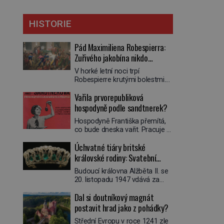
HISTORIE
Pád Maximiliena Robespierra:
Zuřivého jakobína nikdo
nelitoval?
V horké letní noci trpí
Robespierre krutými bolestmi.
Zmítá se na lůžku a hlavou mu
Vařila prvorepubliková
víří kolotoč myšlenek. Když se
probere z mdlob, vzpomene si
hospodyně podle sandtnerek?
na jednu z pařížských
Hospodyně Františka přemítá,
jasnovidek, kterou před lety
co bude dneska vařit. Pracuje v
navštívil. Prorokovala mu
rodině pana rady a ten má
tragický osud. Tehdy se jí
Úchvatné tiáry britské
mlsný jazýček. Zalistuje proto
vysmál. „Robespierre to
rychle v jedné ze „sandtnerek“.
královské rodiny: Svatební
dotáhne hodně daleko,“
„Zaplaťpánbůh, že už
prohlásil o něm jiný významný
klenot Alžbětě II. praskl
Budoucí královna Alžběta II. se
nemusíme chodit s lístky,“
francouzský revolucionář,
20. listopadu 1947 vdává za
povzdechne si směrem ke
Honoré de Mirabeau […]
svého vyvoleného Filipa
služce, kterou má v kuchyni k
Dal si doutníkový magnát
Mountbattena. Aby měla na
ruce. Ještě v prvních letech
obřad ve Westminsteru podle
postavit hrad jako z pohádky?
nové republiky fungoval kvůli
tradice „něco vypůjčeného“, její
nedostatku zboží přídělový
Střední Evropu v roce 1241 zle
matka jí věnuje jedinečný šperk
systém. […]