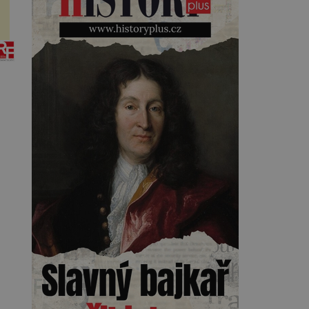
Kearnsovým zlepšovákem.
Začíná spor, kterému génius
obětuje vše – čas, rodinu i sám
sebe. Američan Robert William
Kearns (1927–2005), který
během vlastní svatby přijde […]