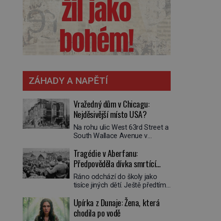
ZÁHADY A NAPĚTÍ
Vražedný dům v Chicagu:
Nejděsivější místo USA?
Na rohu ulic West 63rd Street a
South Wallace Avenue v
Chicagu stojí nenápadná pošta.
Tragédie v Aberfanu:
Nemá žádný speciální nápis ani
pamětní desku. A přesto prý
Předpověděla dívka smrtící
místní zaměstnanci neradi
sesuv půdy?
Ráno odchází do školy jako
chodí do sklepa. Právě tady
tisíce jiných dětí. Ještě předtím
totiž sídlil sériový vrah H. H.
se ale svěří matce s podivným
Holmes a také
Upírka z Dunaje: Žena, která
snem. Ve škole, kterou dobře
nejpropracovanější past na lidi
zná, tentokrát nevidí budovu ani
chodila po vodě
v dějinách americké
spolužáky. Místo nich se před ní
kriminalistiky. Herman Webster