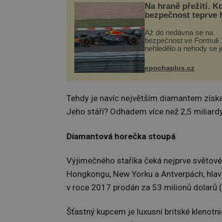
Na hraně přežití. K
bezpečnost teprve 
Až do nedávna se na
bezpečnost ve Formuli 1
nehledělo a nehody se je
Řada pilotů to poznala n
kůži, často s trvalými 
epochaplus.cz
nebo bohužel i ztrátou ž
Dnes nepochopiteln...
Tehdy je navíc největším diamantem získ
Jeho stáří? Odhadem více než 2,5 miliardy
Diamantová horečka stoupá
Výjimečného staříka čeká nejprve světové
Hongkongu, New Yorku a Antverpách, hlav
v roce 2017 prodán za 53 milionů dolarů (
Šťastný kupcem je luxusní britské klenotn