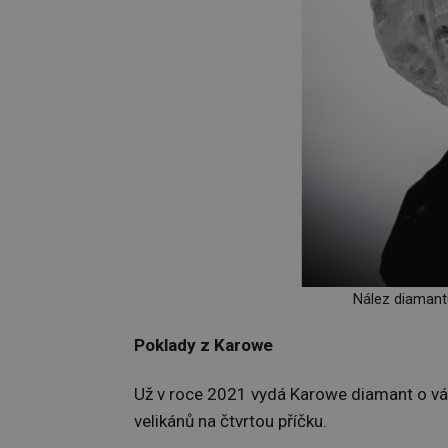
Nález diamantu
Poklady z Karowe
Už v roce 2021 vydá Karowe diamant o váz
velikánů na čtvrtou příčku.