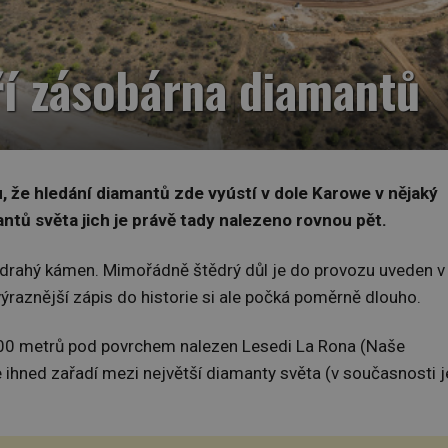
ří zásobárna diamantů
u, že hledání diamantů zde vyústí v dole Karowe v nějaký
antů světa jich je právě tady nalezeno rovnou pět.
drahý kámen. Mimořádně štědrý důl je do provozu uveden v
 výraznější zápis do historie si ale počká poměrně dlouho.
 200 metrů pod povrchem nalezen Lesedi La Rona (Naše
se ihned zařadí mezi největší diamanty světa (v současnosti j