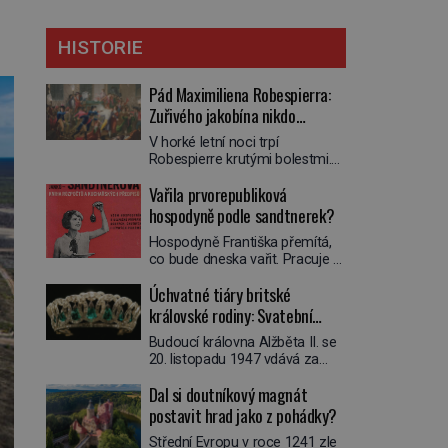
HISTORIE
Pád Maximiliena Robespierra:
Zuřivého jakobína nikdo
nelitoval?
V horké letní noci trpí
Robespierre krutými bolestmi.
Zmítá se na lůžku a hlavou mu
Vařila prvorepubliková
víří kolotoč myšlenek. Když se
probere z mdlob, vzpomene si
hospodyně podle sandtnerek?
na jednu z pařížských
Hospodyně Františka přemítá,
jasnovidek, kterou před lety
co bude dneska vařit. Pracuje v
navštívil. Prorokovala mu
rodině pana rady a ten má
tragický osud. Tehdy se jí
Úchvatné tiáry britské
mlsný jazýček. Zalistuje proto
vysmál. „Robespierre to
rychle v jedné ze „sandtnerek“.
královské rodiny: Svatební
dotáhne hodně daleko,“
„Zaplaťpánbůh, že už
prohlásil o něm jiný významný
klenot Alžbětě II. praskl
Budoucí královna Alžběta II. se
nemusíme chodit s lístky,“
francouzský revolucionář,
20. listopadu 1947 vdává za
povzdechne si směrem ke
Honoré de Mirabeau […]
svého vyvoleného Filipa
služce, kterou má v kuchyni k
Dal si doutníkový magnát
Mountbattena. Aby měla na
ruce. Ještě v prvních letech
obřad ve Westminsteru podle
postavit hrad jako z pohádky?
nové republiky fungoval kvůli
tradice „něco vypůjčeného“, její
nedostatku zboží přídělový
Střední Evropu v roce 1241 zle
matka jí věnuje jedinečný šperk
systém. […]