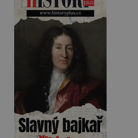
Kearnsovým zlepšovákem.
Začíná spor, kterému génius
obětuje vše – čas, rodinu i sám
sebe. Američan Robert William
Kearns (1927–2005), který
během vlastní svatby přijde […]