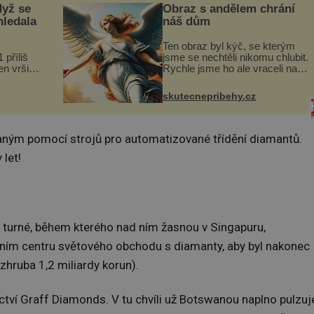
dyž se
Obraz s andělem chrání
hledala
náš dům
Ten obraz byl kýč, se kterým
 příliš
jsme se nechtěli nikomu chlubit.
n vršily.
Rychle jsme ho ale vraceli na
a vlastní
jeho místo. S manželem
následky
Vaškem jsme si pořídili
skutecnepribehy.cz
ivota.
chaloupku, takový domek na
severu Čech, kde jsme si
naplánova...
aným pomocí strojů pro automatizované třídění diamantů.
 let!
 turné, během kterého nad ním žasnou v Singapuru,
ním centru světového obchodu s diamanty, aby byl nakonec
zhruba 1,2 miliardy korun).
ictví Graff Diamonds. V tu chvíli už Botswanou naplno pulzuj