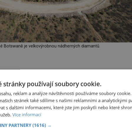
cké Botswaně je velkovýrobnou nádherných diamantů.
 těžebních strojů, celá země je v očekávání, co Karowe vydá
ní. Od listopadu 2015 se tady každých pár měsíců najde diama
 stránky používají soubory cookie.
obsahu, reklam a analýze návštěvnosti používáme soubory cookie.
ašich stránek také sdílíme s našimi reklamními a analytickými par
Doslova žně pak nastanou v posledních několika letech. O
 s dalšími informacemi, které jste jim poskytli nebo které shro
řil světlo světa, už byla řeč v úvodu.
služeb.
Více informací
HNY PARTNERY
(1616) →
tí
Utržený kus skály se