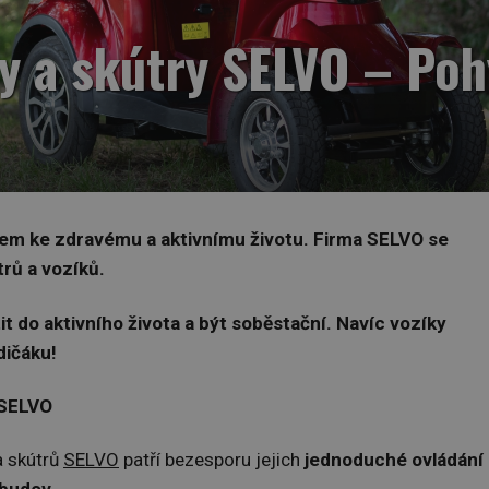
ky a skútry SELVO – Po
rem ke zdrav
é
mu a aktivnímu životu. Firma SELVO se
trů a vozíků.
 do aktivního života a bý
t sob
ěstační. Navíc vozíky
dičáku!
 SELVO
a skútrů
SELVO
patří bezesporu jejich
jednoduch
é
ovládání