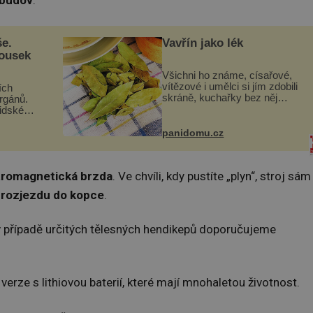
 budov
.
še.
Vavřín jako lék
kousek
Všichni ho známe, císařové,
vítězové i umělci si jím zdobili
ích
skráně, kuchařky bez něj
orgánů.
neuvaří, a to ještě nevíte, že
lidské
bobkový list může výrazně
gán za
zmírnit některé naše neduhy.
t
panidomu.cz
Obsahuje v malém množství
 co když
ně...
mám...
tromagnetická brzda
. Ve chvíli, kdy pustíte „plyn“, stroj sám
i rozjezdu do kopce
.
 v případě určitých tělesných hendikepů doporučujeme
erze s lithiovou baterií, které mají mnohaletou životnost.