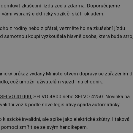
e domluvit zkušební jízdu zcela zdarma. Doporučujeme
 vámi vybraný elektrický vozík či skútr skladem.
ho z rodiny nebo z přátel, vezměte ho na zkušební jízdu
před samotnou koupí vyzkoušela hlavně osoba, která bude stro
chnický průkaz vydaný Ministerstvem dopravy se zařazením 
zidlo, což umožní uživatelům vjezd i na chodník.
SELVO 41000
, SELVO 4800 nebo SELVO 4250. Novinka na
alidní vozík podle nové legislativy spadá automaticky.
klasické invalidní, ale spíše jako elektrické skútry. I taková
 pomoci smířit se se svým hendikepem.