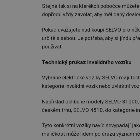
Stejně tak si na kterékoli pobočce můžet
dopředu vždy zavolat, aby měl daný dealer
Pokud uvažujete nad koupí SELVO pro něko
určitě s sebou. Je potřeba, aby si jízdu 
používat.
Technický průkaz invalidního vozíku
Vybrané elektrické vozíky SELVO mají te
kategorie invalidní vozík nebo zvláštní vo
Například oblíbené modely SELVO 31000,
českém trhu, SELVO 4810, do kategorie inv
Tyto konkrétní vozíky navíc nevypadají jako 
maličkost může lidem po úrazu významně