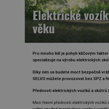
Elektrické vozí
věku
Pro mnoho lidí je pohyb klíčovým fakto
specializuje na výrobu elektrický
ch sk
ú
Díky nim se budete moct bezpečně vrátit
SELVO můžete provozovat bez SPZ a ři
Přednosti elektrických vozíků a skútrů
Mezi hlavní přednosti elektrických vozíků 