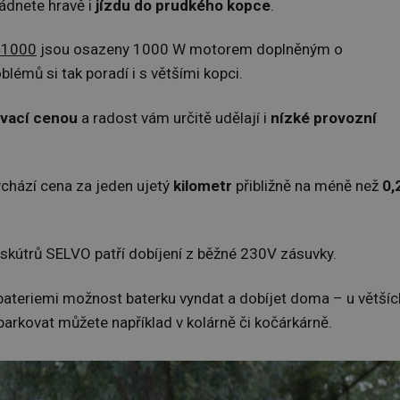
ládnete hravě i
jízdu do prudk
é
ho kopce
.
41000
jsou osazeny 1000 W motorem doplněným o
émů si tak poradí i s většími kopci.
ovací cenou
a radost vám určitě udělají i
nízk
é
provozní
ychází cena za jeden ujetý
kilometr
přibližně na méně než
0,
a skútrů SELVO patří dobíjení z běžné 230V zásuvky.
i bateriemi možnost baterku vyndat a dobíjet doma – u většíc
parkovat můžete například v kolárně či kočárkárně.