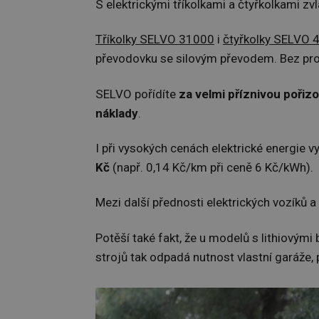
S elektrickými tříkolkami a čtyřkolkami zv
Tříkolky SELVO 31000
i
čtyřkolky SELVO 
převodovku se silovým převodem. Bez probl
SELVO pořídíte
za velmi příznivou pořiz
náklady
.
I při vysokých cenách elektrické energie v
Kč
(např. 0,14 Kč/km při ceně 6 Kč/kWh).
Mezi další přednosti elektrických vozíků 
Potěší také fakt, že u modelů s lithiovým
strojů tak odpadá nutnost vlastní garáže, 