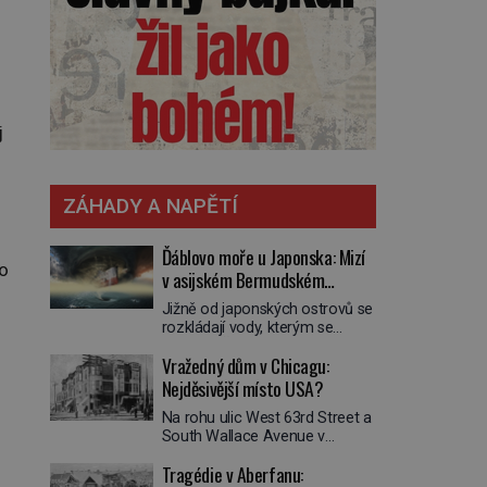
j
ZÁHADY A NAPĚTÍ
Ďáblovo moře u Japonska: Mizí
do
v asijském Bermudském
trojúhelníku lodě ve spárech
Jižně od japonských ostrovů se
neznámé síly?
rozkládají vody, kterým se
přezdívá Ďáblovo moře. Vypráví
Vražedný dům v Chicagu:
se o lodích mizejících beze
stopy, podivných světlech,
Nejděsivější místo USA?
zrádných proudech i mořských
Na rohu ulic West 63rd Street a
dracích, kteří měli tyto končiny
South Wallace Avenue v
střežit už v dávných legendách.
Chicagu stojí nenápadná pošta.
Je tichomořský Dračí
Tragédie v Aberfanu:
Nemá žádný speciální nápis ani
trojúhelník skutečně prokletým