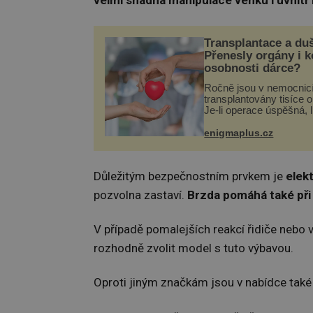
velmi snadná manipulace venku i uvnitř
Transplantace a du
Přenesly orgány i 
osobnosti dárce?
Ročně jsou v nemocnic
transplantovány tisíce 
Je-li operace úspěšná, 
tělo přijme darovaný or
své a pacient může vés
enigmaplus.cz
plnohodnotný život. Ale
při transplantaci nepřijí
Důležitým bezpečnostním prvkem je
elek
pozvolna zastaví.
Brzda pomáhá tak
é
př
V případě pomalejších reakcí řidiče nebo
rozhodně zvolit model s tuto výbavou.
Oproti jiným značkám jsou v nabídce také v