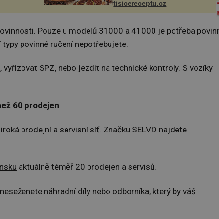
zmanité a
Ingredience sádlo 3 kg šunky
tisicereceptu.cz
 které
vcelku 3 stroužky česneku hl...
povinnosti. Pouze u modelů 31000 a 41000 je potřeba povin
í typy povinné ručení nepotřebujete.
 vyřizovat SPZ, nebo jezdit na technické kontroly. S vozíky
než 60 prodejen
roká prodejní a servisní síť. Značku SELVO najdete
nsku
aktuálně téměř 20 prodejen a servisů.
 neseženete náhradní díly nebo odborníka, který by váš