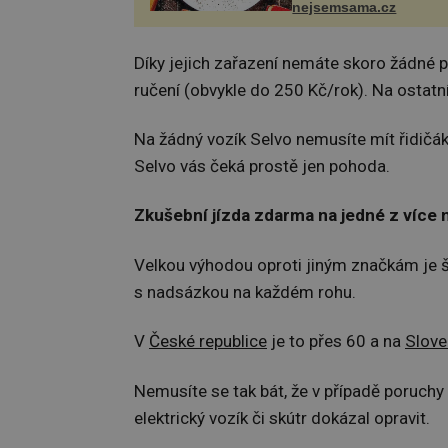
a díky tomu vznikají ro
nejsemsama.cz
chuťově bohaté pokrmy,
rozhodně st...
Díky jejich zařazení nemáte skoro žádné 
ručení (obvykle do 250 Kč/rok). Na ostatn
Na žádný vozík Selvo nemusíte mít řidičák,
Selvo vás čeká prostě jen pohoda.
Zkušební jízda zdarma na jedné z více 
Velkou výhodou oproti jiným značkám je ši
s nadsázkou na každém rohu.
V
České republice
je to přes 60 a na
Slove
Nemusíte se tak bát, že v případě poruchy
elektrický vozík či skútr dokázal opravit.