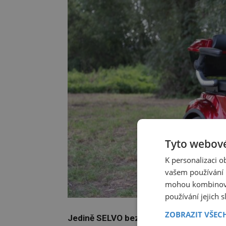
Tyto webové
K personalizaci 
vašem používání n
mohou kombinovat
používání jejich 
ZOBRAZIT VŠEC
Jedině SELVO bez SPZ a řidičáku