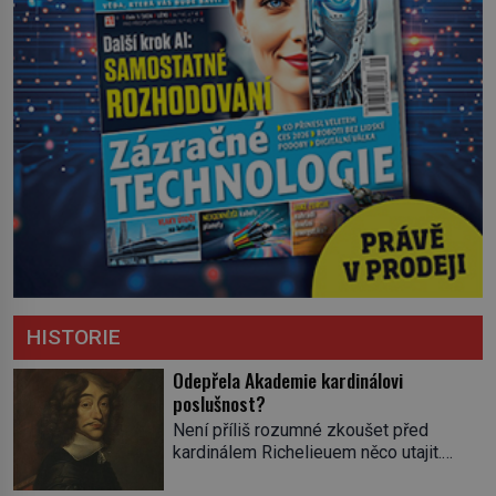
HISTORIE
Odepřela Akademie kardinálovi
poslušnost?
Není příliš rozumné zkoušet před
kardinálem Richelieuem něco utajit.
První ministr se dříve či později dozví o