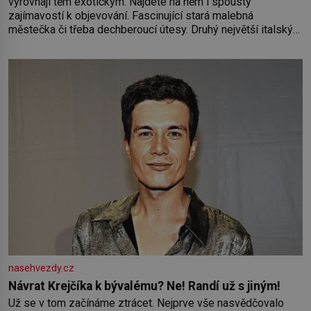
vyrovnají těm exotickým. Najdete na něm i spousty
zajímavostí k objevování. Fascinující stará malebná
městečka či třeba dechberoucí útesy. Druhý největší italský
ostrov o velikosti přibližně jedné třetiny České republiky vás
ohromí nejen svými plážemi s bílým pískem jako v Karibiku,
ale i divokou krajinou, také bohatou historií i luxusem.Zjistěte,
nasehvezdy.cz
Návrat Krejčíka k bývalému? Ne! Randí už s jiným!
Už se v tom začínáme ztrácet. Nejprve vše nasvědčovalo