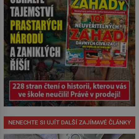
mohl cokoliv házet. A když se […]
NENECHTE SI UJÍT DALŠÍ ZAJÍMAVÉ ČLÁNKY