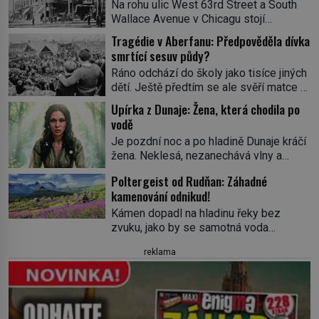
Na rohu ulic West 63rd Street a South
Wallace Avenue v Chicagu stojí
nenápadná pošta. Nemá žádný speciální
Tragédie v Aberfanu: Předpověděla dívka
nápis ani pamětní desku. A přesto prý
smrtící sesuv půdy?
místní zaměstnanci neradi chodí do
Ráno odchází do školy jako tisíce jiných
sklepa. Právě tady totiž sídlil sériový
dětí. Ještě předtím se ale svěří matce s
vrah H. H. Holmes a také
podivným snem. Ve škole, kterou dobře
nejpropracovanější past na lidi
Upírka z Dunaje: Žena, která chodila po
zná, tentokrát nevidí budovu ani
v dějinách americké kriminalistiky.
vodě
spolužáky. Místo nich se před ní tyčí
Herman Webster Mudgett (1861–1896)
Je pozdní noc a po hladině Dunaje kráčí
cosi temného. O několik hodin později je
přijíždí […]
žena. Neklesá, nezanechává vlny a
mrtvá. Mohla devítiletá Zahlédla vlastní
pohybuje se tiše, jako by černá voda
osud? Dne 21. října 1966 se velšská
Poltergeist od Rudňan: Záhadné
pod ní byla dlažbou. Muž, který ji z
vesnice Aberfan […]
kamenování odnikud!
břehu pozoruje, ji údajně poznává, jenže
Ruža Vlajna má být v tu chvíli mrtvá celé
Kámen dopadl na hladinu řeky bez
století. Vesnice Kisiljevo v
zvuku, jako by se samotná voda
severovýchodním Srbsku má s upíry
rozhodla mlčet. Mladší z chlapců
reklama
nevyřízené účty. […]
bolestně strhl ruku, ale další úder ho
zasáhl dříve, než si vůbec uvědomil
pohyb: tiše, nelidsky přesně. „Odkud…?“
zachrčel starší student, ale v houštině
na břehu nebyl nikdo, kdo by po nich