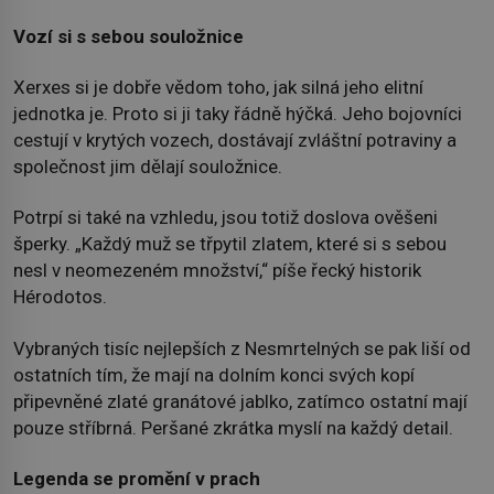
Vozí si s sebou souložnice
Xerxes si je dobře vědom toho, jak silná jeho elitní
jednotka je. Proto si ji taky řádně hýčká. Jeho bojovníci
cestují v krytých vozech, dostávají zvláštní potraviny a
společnost jim dělají souložnice.
Potrpí si také na vzhledu, jsou totiž doslova ověšeni
šperky. „Každý muž se třpytil zlatem, které si s sebou
nesl v neomezeném množství,“ píše řecký historik
Hérodotos.
Vybraných tisíc nejlepších z Nesmrtelných se pak liší od
ostatních tím, že mají na dolním konci svých kopí
připevněné zlaté granátové jablko, zatímco ostatní mají
pouze stříbrná. Peršané zkrátka myslí na každý detail.
Legenda se promění v prach