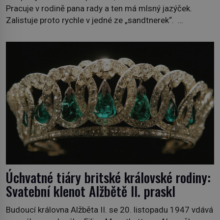
Pracuje v rodině pana rady a ten má mlsný jazýček.
Zalistuje proto rychle v jedné ze „sandtnerek“.
„Zaplaťpánbůh, že už nemusíme chodit s lístky,“
povzdechne si směrem ke služce, kterou má v kuchyni k
ruce. Ještě v prvních letech nové republiky fungoval kvůli
nedostatku zboží přídělový systém. […]
Úchvatné tiáry britské královské rodiny:
Svatební klenot Alžbětě II. praskl
Budoucí královna Alžběta II. se 20. listopadu 1947 vdává