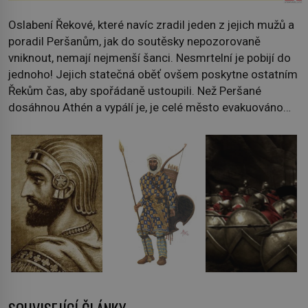
Oslabení Řekové, které navíc zradil jeden z jejich mužů a
poradil Peršanům, jak do soutěsky nepozorovaně
vniknout, nemají nejmenší šanci. Nesmrtelní je pobijí do
jednoho! Jejich statečná oběť ovšem poskytne ostatním
Řekům čas, aby spořádaně ustoupili. Než Peršané
dosáhnou Athén a vypálí je, je celé město evakuováno…