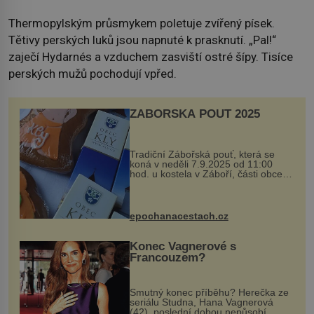
Thermopylským průsmykem poletuje zvířený písek.
Tětivy perských luků jsou napnuté k prasknutí. „Pal!“
zaječí Hydarnés a vzduchem zasviští ostré šípy. Tisíce
perských mužů pochodují vpřed.
ZÁBOŘSKÁ POUŤ 2025
Tradiční Zábořská pouť, která se
koná v neděli 7.9.2025 od 11:00
hod. u kostela v Záboří, části obce
Kly u Mělníka. V programu naleznete
komentovanou prohlídku kostela,
dobovou hudbu, řemesla, atrakce...
epochanacestach.cz
Konec Vagnerové s
Francouzem?
Smutný konec příběhu? Herečka ze
seriálu Studna, Hana Vagnerová
(42), poslední dobou nepůsobí