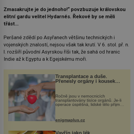
Zmasakrujte je do jednoho!“
povzbuzuje královskou
elitní gardu velitel Hydarnés. Řekové by se měli
třást…
Peršané zdědí po Asyřanech většinu technických i
vojenských znalostí, nejsou však tak krutí. V 6. stol. př. n.
l. rozšíří původní Asyrskou říši tak, že sahá od hranic
Indie až k Egyptu a k Egejskému moři.
Transplantace a duše.
Přenesly orgány i kousek
osobnosti dárce?
Ročně jsou v nemocnicích
transplantovány tisíce orgánů. Je-li
operace úspěšná, lidské tělo přijme
darovaný orgán za své a pacient
může vést plnohodnotný život. Ale co
když při transplantaci nepřijímám...
enigmaplus.cz
Vavřín jako lék