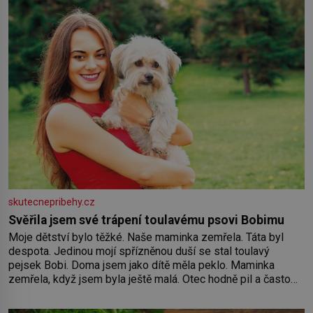
skutecnepribehy.cz
Svěřila jsem své trápení toulavému psovi Bobimu
Moje dětství bylo těžké. Naše maminka zemřela. Táta byl
despota. Jedinou mojí spřízněnou duší se stal toulavý
pejsek Bobi. Doma jsem jako dítě měla peklo. Maminka
zemřela, když jsem byla ještě malá. Otec hodně pil a často
dokázal propít skoro celou výplatu. Čtyři roky jsem chodila
do školy u nás na vesnici. Měli mě tam rádi, protože