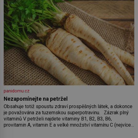
panidomu.cz
Nezapomínejte na petržel
Obsahuje totiž spoustu zdraví prospěšných látek, a dokonce
je považována za tuzemskou superpotravinu. Zázrak plný
vitaminů V petrželi najdete vitaminy B1, B2, B3, B6,
provitamin A, vitamin E a velké množství vitamínu C (nejvíce
ho má nať, dokonce třikrát více než pomeranč, v kořeni je
také, ale je ho desetkrát méně), a kyselinu listovou. Ale