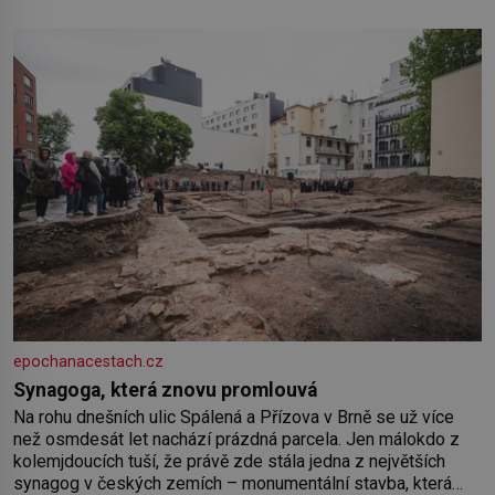
kolečka. Jenže právě ten nikdo dlouho nedostane. Až jednou
se na letišti ozve věta, která změní
epochanacestach.cz
Synagoga, která znovu promlouvá
Na rohu dnešních ulic Spálená a Přízova v Brně se už více
než osmdesát let nachází prázdná parcela. Jen málokdo z
kolemjdoucích tuší, že právě zde stála jedna z největších
synagog v českých zemích – monumentální stavba, která