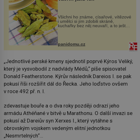
Všichni ho známe, císařové, vítězové
i umělci si jím zdobili skráně,
kuchařky bez něj neuvaří, a to ještě
nevíte, že bobkový list může výrazně
zmírnit některé naše neduhy.
Obsahuje v malém množství ně...
panidomu.cz
„Jednotlivé perské kmeny sjednotil poprvé Kýros Veliký,
který je vysvobodil z nadvlády Médů,“ píše spisovatel
Donald Featherstone. Kýrův následník Dareios I. se pak
pokusí říši rozšířit dál do Řecka. Jeho loďstvo ovšem
v roce 492 př. n. l.
zdevastuje bouře a o dva roky později odrazí jeho
armádu Athéňané v bitvě u Marathonu. O další invazi se
pokusí až Dareiův syn Xerxes I., který vytáhne s
obrovským vojskem vedeným elitní jednotkou
„Nesmrtelných“…