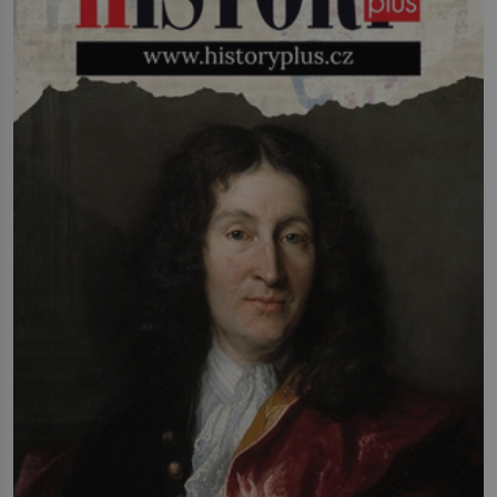
zemřel […]