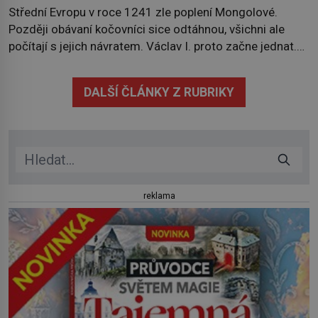
Střední Evropu v roce 1241 zle poplení Mongolové.
Později obávaní kočovníci sice odtáhnou, všichni ale
počítají s jejich návratem. Václav I. proto začne jednat.
Na další případné řádění barbarů z východu se chce
pečlivě připravit! Český král Václav I. (1205–1253)
DALŠÍ ČLÁNKY Z RUBRIKY
přijme opatření, která mají posílit obranu jeho království.
Zajistit hodlá především severní hranici. Na […]
reklama