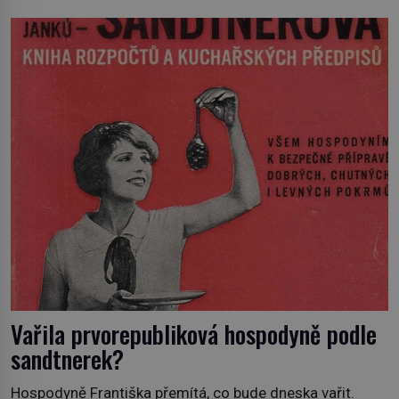
z pařížských jasnovidek, kterou před lety navštívil.
Prorokovala mu tragický osud. Tehdy se jí vysmál.
„Robespierre to dotáhne hodně daleko,“ prohlásil o něm
jiný významný francouzský revolucionář, Honoré de
Mirabeau […]
Vařila prvorepubliková hospodyně podle
sandtnerek?
Hospodyně Františka přemítá, co bude dneska vařit.