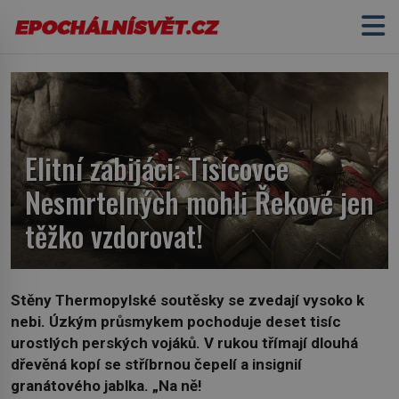
Elitní zabijáci: Tisícovce
Nesmrtelných mohli Řekové jen
těžko vzdorovat!
Stěny Thermopylské soutěsky se zvedají vysoko k
nebi. Úzkým průsmykem pochoduje deset tisíc
urostlých perských vojáků. V rukou třímají dlouhá
dřevěná kopí se stříbrnou čepelí a insignií
granátového jablka. „Na ně!