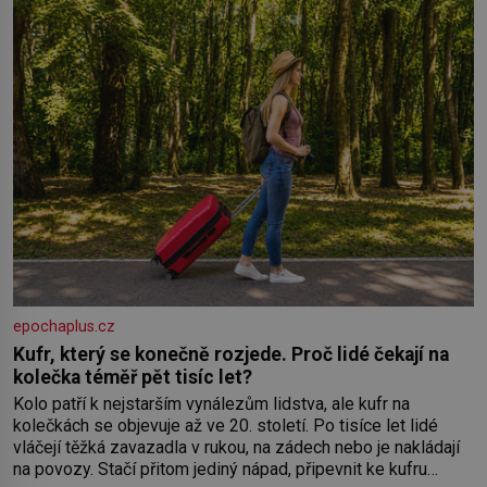
epochaplus.cz
Kufr, který se konečně rozjede. Proč lidé čekají na
kolečka téměř pět tisíc let?
Kolo patří k nejstarším vynálezům lidstva, ale kufr na
kolečkách se objevuje až ve 20. století. Po tisíce let lidé
vláčejí těžká zavazadla v rukou, na zádech nebo je nakládají
na povozy. Stačí přitom jediný nápad, připevnit ke kufru