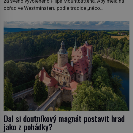
za svého vyvoleného Filipa Mountbattena. Aby měla na
obřad ve Westminsteru podle tradice „něco
vypůjčeného“, její matka jí věnuje jedinečný šperk ze své
soukromé kolekce – diamantovou tiáru královny Marie.
„Je to ošklivá špičatá tiára,“ zhodnotil klenot britský
politik Sir Henry Channon (1897–1958), když si […]
Dal si doutníkový magnát postavit hrad
jako z pohádky?