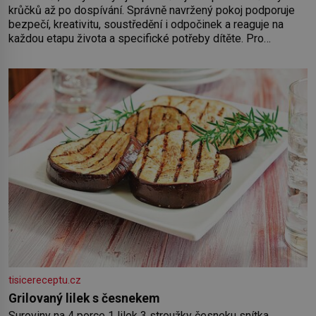
krůčků až po dospívání. Správně navržený pokoj podporuje
bezpečí, kreativitu, soustředění i odpočinek a reaguje na
každou etapu života a specifické potřeby dítěte. Pro
nejmenší je klíčová jednoduchost, měkkost a bezpečí, proto
by pokoj miminka měl působit především klidně a útulně.
Předškolní věk je
tisicereceptu.cz
Grilovaný lilek s česnekem
Suroviny na 4 porce 1 lilek 3 stroužky česneku snítka