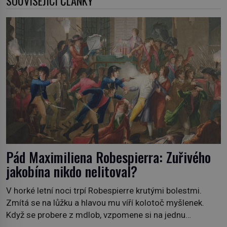
SOUVISEJÍCÍ ČLÁNKY
Pád Maximiliena Robespierra: Zuřivého
jakobína nikdo nelitoval?
V horké letní noci trpí Robespierre krutými bolestmi.
Zmítá se na lůžku a hlavou mu víří kolotoč myšlenek.
Když se probere z mdlob, vzpomene si na jednu