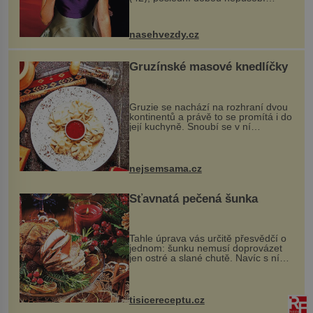
nejšťastněji. Ačkoli časy její anorexie
jsou už dávno pryč a opět se pyšnila
ženskými křivkami, najednou s...
nasehvezdy.cz
Gruzínské masové knedlíčky
Gruzie se nachází na rozhraní dvou
kontinentů a právě to se promítá i do
její kuchyně. Snoubí se v ní
evropské a asijské chutě a díky tomu
vznikají rozmanité a chuťově bohaté
pokrmy, které rozhodně st...
nejsemsama.cz
Šťavnatá pečená šunka
Tahle úprava vás určitě přesvědčí o
jednom: šunku nemusí doprovázet
jen ostré a slané chutě. Navíc s ní
nakrmíte poměrně hodně hladových
krků. Ingredience sádlo 3 kg šunky
vcelku 3 stroužky česneku hl...
tisicereceptu.cz