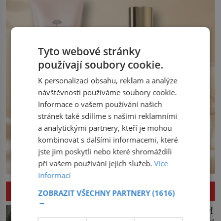
Tyto webové stránky
používají soubory cookie.
K personalizaci obsahu, reklam a analýze
návštěvnosti používáme soubory cookie.
Informace o vašem používání našich
stránek také sdílíme s našimi reklamními
a analytickými partnery, kteří je mohou
kombinovat s dalšími informacemi, které
jste jim poskytli nebo které shromáždili
při vašem používání jejich služeb.
Více
informací
ZAJÍMAVOSTI
ZOBRAZIT VŠECHNY PARTNERY
(1616)
→
Upíří jelen: Seznamte se, kabar pižmový!