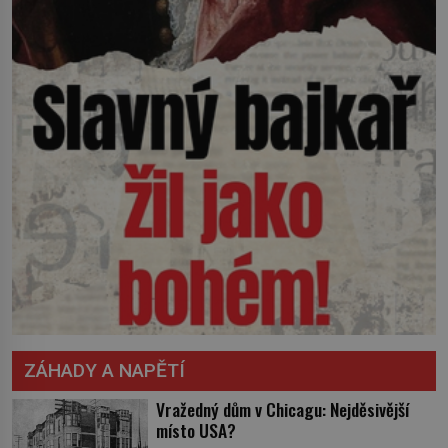
ZÁHADY A NAPĚTÍ
Vražedný dům v Chicagu: Nejděsivější
místo USA?