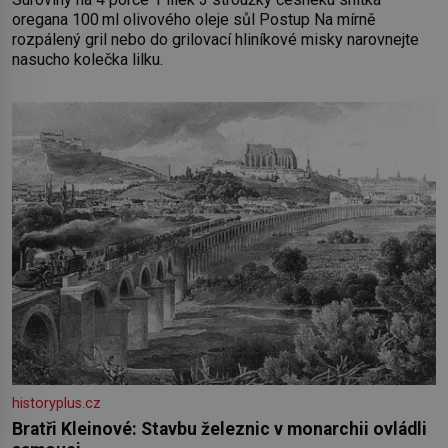
oregana 100 ml olivového oleje sůl Postup Na mírně
rozpálený gril nebo do grilovací hliníkové misky narovnejte
nasucho kolečka lilku.
historyplus.cz
Bratři Kleinové: Stavbu železnic v monarchii ovládli