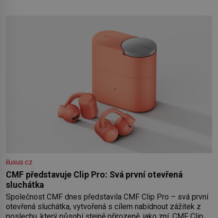
byla po desetiletí symbolem sebevědomé a prosperující
židovské komunity. Brněnská Velká synagoga byla
slavnostně otevřena v roce
iluxus.cz
CMF představuje Clip Pro: Svá první otevřená
sluchátka
Společnost CMF dnes představila CMF Clip Pro – svá první
otevřená sluchátka, vytvořená s cílem nabídnout zážitek z
poslechu, který působí stejně přirozeně, jako zní. CMF Clip