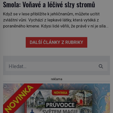
Smola: Voňavé a léčivé slzy stromů
Když se v lese přiblížíte k jehličnanům, můžete ucítit
zvláštní vůni. Vychází z lepkavé látky, která vytéká z
poraněného kmene. Kdysi lidé věřili, že právě v ní je síla
stromu. Smola také patří k nejstarším surovinám, s nimiž
lidstvo pracovalo. Chrání strom před infekcí, hmyzem a
DALŠÍ ČLÁNKY Z RUBRIKY
vysycháním. Dá se říct, že je to přírodní […]
reklama