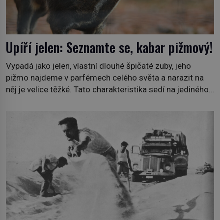
Upíří jelen: Seznamte se, kabar pižmový!
Vypadá jako jelen, vlastní dlouhé špičaté zuby, jeho
pižmo najdeme v parfémech celého světa a narazit na
něj je velice těžké. Tato charakteristika sedí na jediného
zástupce zvířecí říše – kabara pižmového. V Evropě ho
jako první popíše švédský botanik Carl Linné (1707–
1778), jenže v Asii o něm ví už celá staletí. Zvíře
připomíná jelena, v kohoutku dosahuje […]