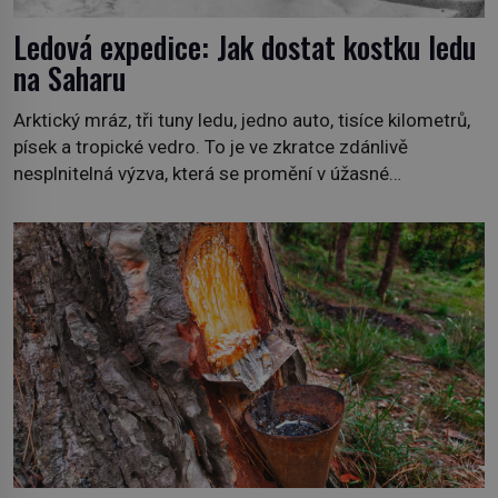
Ledová expedice: Jak dostat kostku ledu
na Saharu
Arktický mráz, tři tuny ledu, jedno auto, tisíce kilometrů,
písek a tropické vedro. To je ve zkratce zdánlivě
nesplnitelná výzva, která se promění v úžasné
dobrodružství a důkaz, že nic není nemožné. Vše začíná
na podzim 1958 jako hec. Rádio Luxembourg přichází s
neobvyklou výzvou. Tomu, kdo dokáže dopravit ze
severního polárního kruhu na […]