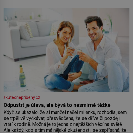
elektráren v Evropě, vydat se na horské hřebeny, projet se na
koloběžce a den zakončit poznáváním památek ve Velkých
Losinách nebo v termálním
skutecnepribehy.cz
Odpustit je úleva, ale bývá to nesmírně těžké
Když se ukázalo, že si manžel našel milenku, rozhodla jsem
se trpělivě vyčkávat, přesvědčena, že se dříve či později
vrátí k rodině. Možná je to jedna z nejtěžších věcí na světě.
Ale každý, kdo s tím má nějaké zkušenosti, se zapřísahá, že