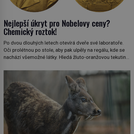
Nejlepší úkryt pro Nobelovy ceny?
Chemický roztok!
Po dvou dlouhých letech otevírá dveře své laboratoře.
Oči prolétnou po stole, aby pak ulpěly na regálu, kde se
nachází všemožné látky. Hledá žluto-oranžovou tekutinu,
jakmile ji zahlédne, nesmírně se mu uleví. Teď může svůj
plán dokončit. Pod termínem aqua regia se skrývá
směs s názvem lučavka královská. Svůj přídomek nemá
pro nic za nic, […]