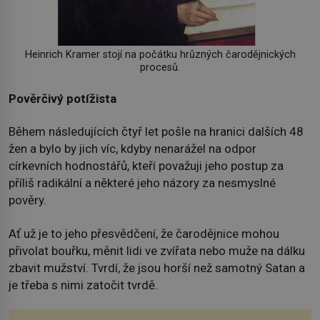
Heinrich Kramer stojí na počátku hrůzných čarodějnických
procesů.
Pověrčivý potížista
Během následujících čtyř let pošle na hranici dalších 48
žen a bylo by jich víc, kdyby nenarážel na odpor
církevních hodnostářů, kteří považuji jeho postup za
příliš radikální a některé jeho názory za nesmyslné
pověry.
Ať už je to jeho přesvědčení, že čarodějnice mohou
přivolat bouřku, měnit lidi ve zvířata nebo muže na dálku
zbavit mužství. Tvrdí, že jsou horší než samotný Satan a
je třeba s nimi zatočit tvrdě.