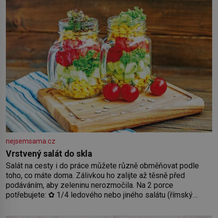
Předškolní věk je
nejsemsama.cz
Vrstvený salát do skla
Salát na cesty i do práce můžete různě obměňovat podle
toho, co máte doma. Zálivkou ho zalijte až těsně před
podáváním, aby zeleninu nerozmočila. Na 2 porce
potřebujete: ✿ 1/4 ledového nebo jiného salátu (římský
salát, polníček…) ✿ 1 malá konzerva kukuřice ✿ ½ okurky ✿
2 rajčata Zálivka: ✿ 4 lžíce olivového oleje ✿ 1 lžíci citronové