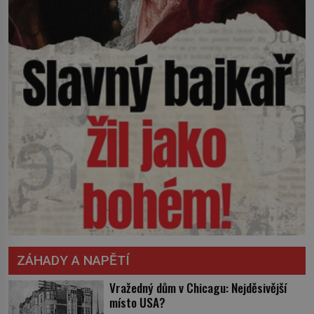
ZÁHADY A NAPĚTÍ
Vražedný dům v Chicagu: Nejděsivější
místo USA?