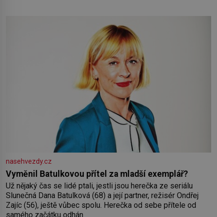
pokud odpustíte, znatelně se vám uleví. Když se ke mně
doneslo, že si manžel pořídil milenku,
nasehvezdy.cz
Vyměnil Batulkovou přítel za mladší exemplář?
Už nějaký čas se lidé ptali, jestli jsou herečka ze seriálu
Slunečná Dana Batulková (68) a její partner, režisér Ondřej
Zajíc (56), ještě vůbec spolu. Herečka od sebe přítele od
samého začátku odhán