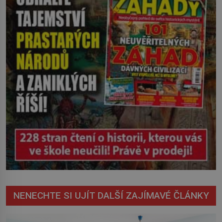
mohl cokoliv házet. A když se […]
NENECHTE SI UJÍT DALŠÍ ZAJÍMAVÉ ČLÁNKY