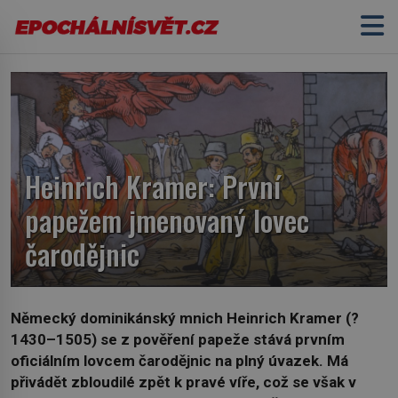
Heinrich Kramer: První
papežem jmenovaný lovec
čarodějnic
Německý dominikánský mnich Heinrich Kramer (?
1430–1505) se z pověření papeže stává prvním
oficiálním lovcem čarodějnic na plný úvazek. Má
přivádět zbloudilé zpět k pravé víře, což se však v