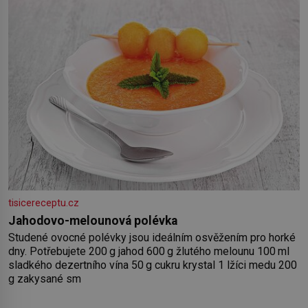
šťávy ✿ ½ stroužku
tisicereceptu.cz
Jahodovo-melounová polévka
Studené ovocné polévky jsou ideálním osvěžením pro horké
dny. Potřebujete 200 g jahod 600 g žlutého melounu 100 ml
sladkého dezertního vína 50 g cukru krystal 1 lžíci medu 200
g zakysané sm