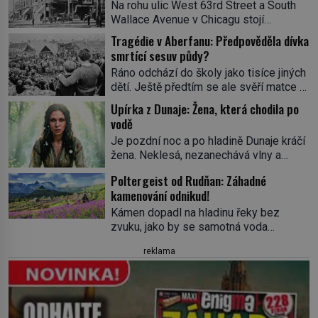
Na rohu ulic West 63rd Street a South
Wallace Avenue v Chicagu stojí
nenápadná pošta. Nemá žádný speciální
Tragédie v Aberfanu: Předpověděla dívka
nápis ani pamětní desku. A přesto prý
smrtící sesuv půdy?
místní zaměstnanci neradi chodí do
Ráno odchází do školy jako tisíce jiných
sklepa. Právě tady totiž sídlil sériový
dětí. Ještě předtím se ale svěří matce s
vrah H. H. Holmes a také
podivným snem. Ve škole, kterou dobře
nejpropracovanější past na lidi
Upírka z Dunaje: Žena, která chodila po
zná, tentokrát nevidí budovu ani
v dějinách americké kriminalistiky.
vodě
spolužáky. Místo nich se před ní tyčí
Herman Webster Mudgett (1861–1896)
Je pozdní noc a po hladině Dunaje kráčí
cosi temného. O několik hodin později je
přijíždí […]
žena. Neklesá, nezanechává vlny a
mrtvá. Mohla devítiletá Zahlédla vlastní
pohybuje se tiše, jako by černá voda
osud? Dne 21. října 1966 se velšská
Poltergeist od Rudňan: Záhadné
pod ní byla dlažbou. Muž, který ji z
vesnice Aberfan […]
kamenování odnikud!
břehu pozoruje, ji údajně poznává, jenže
Ruža Vlajna má být v tu chvíli mrtvá celé
Kámen dopadl na hladinu řeky bez
století. Vesnice Kisiljevo v
zvuku, jako by se samotná voda
severovýchodním Srbsku má s upíry
rozhodla mlčet. Mladší z chlapců
reklama
nevyřízené účty. […]
bolestně strhl ruku, ale další úder ho
zasáhl dříve, než si vůbec uvědomil
pohyb: tiše, nelidsky přesně. „Odkud…?“
zachrčel starší student, ale v houštině
na břehu nebyl nikdo, kdo by po nich