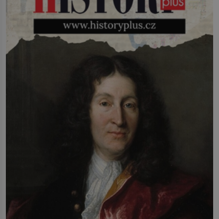
sebe. Američan Robert William Kearns
(1927–2005), který během vlastní
svatby přijde […]