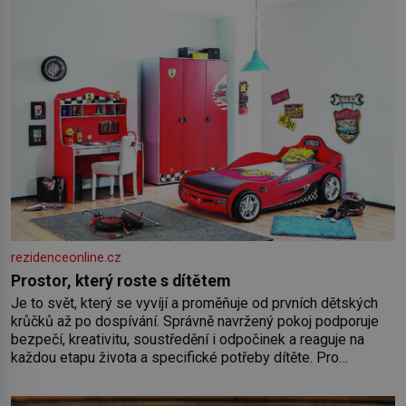
rezidenceonline.cz
Prostor, který roste s dítětem
Je to svět, který se vyvíjí a proměňuje od prvních dětských
krůčků až po dospívání. Správně navržený pokoj podporuje
bezpečí, kreativitu, soustředění i odpočinek a reaguje na
každou etapu života a specifické potřeby dítěte. Pro
nejmenší je klíčová jednoduchost, měkkost a bezpečí, proto
by pokoj miminka měl působit především klidně a útulně.