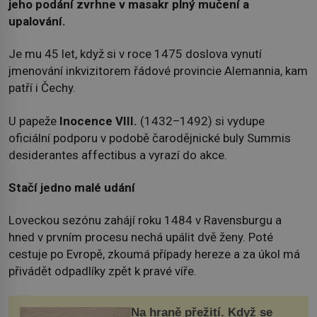
jeho podání zvrhne v masakr plný mučení a
upalování.
Je mu 45 let, když si v roce 1475 doslova vynutí
jmenování inkvizitorem řádové provincie Alemannia, kam
patří i Čechy.
U papeže
Inocence VIII.
(1432–1492) si vydupe
oficiální podporu v podobě čarodějnické buly Summis
desiderantes affectibus a vyrazí do akce.
Stačí jedno malé udání
Loveckou sezónu zahájí roku 1484 v Ravensburgu a
hned v prvním procesu nechá upálit dvě ženy. Poté
cestuje po Evropě, zkoumá případy hereze a za úkol má
přivádět odpadlíky zpět k pravé víře.
Na hraně přežití. Když se