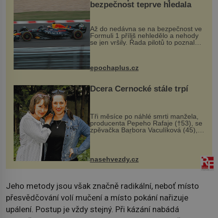
bezpečnost teprve hledala
Až do nedávna se na bezpečnost ve
Formuli 1 příliš nehledělo a nehody
se jen vršily. Řada pilotů to poznala
na vlastní kůži, často s trvalými
následky nebo bohužel i ztrátou
života. Dnes nepochopiteln...
epochaplus.cz
Dcera Černocké stále trpí
Tři měsíce po náhlé smrti manžela,
producenta Pepeho Rafaje (†53), se
zpěvačka Barbora Vaculíková (45),
dcera Petry Černocké (75), poprvé
ozvala veřejnosti. Na sociální síti
sdílela, že se snaží fung...
nasehvezdy.cz
Jeho metody jsou však značně radikální, neboť místo
přesvědčování volí mučení a místo pokání nařizuje
upálení. Postup je vždy stejný. Při kázání nabádá