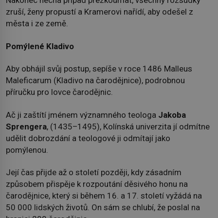
Nakonec nechá případ přezkoumat, všechny rozsudky
zruší, ženy propustí a Kramerovi nařídí, aby odešel z
města i ze země.
Pomýlené Kladivo
Aby obhájil svůj postup, sepíše v roce 1486 Malleus
Maleficarum (Kladivo na čarodějnice), podrobnou
příručku pro lovce čarodějnic.
Ač ji zaštítí jménem významného teologa
Jakoba
Sprengera
, (1435–1495), Kolínská univerzita jí odmítne
udělit dobrozdání a teologové ji odmítají jako
pomýlenou.
Její čas přijde až o století později, kdy zásadním
způsobem přispěje k rozpoutání děsivého honu na
čarodějnice, který si během 16. a 17. století vyžádá na
50 000 lidských životů. On sám se chlubí, že poslal na