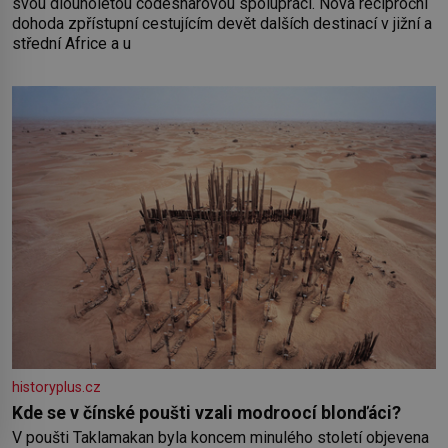
svou dlouholetou codesharovou spolupráci. Nová reciproční
dohoda zpřístupní cestujícím devět dalších destinací v jižní a
střední Africe a u
historyplus.cz
Kde se v čínské poušti vzali modroocí blonďáci?
V poušti Taklamakan byla koncem minulého století objevena