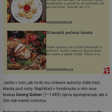
kontinentů a právě to se promítá i do
její kuchyně. Snoubí se v ní
evropské a asijské chutě a díky tomu
vznikají rozmanité a chuťově bohaté
pokrmy, které rozhodně st...
nejsemsama.cz
Šťavnatá pečená šunka
Tahle úprava vás určitě přesvědčí o
jednom: šunku nemusí doprovázet
jen ostré a slané chutě. Navíc s ní
nakrmíte poměrně hodně hladových
krků. Ingredience sádlo 3 kg šunky
vcelku 3 stroužky česneku hl...
tisicereceptu.cz
Jenže v tom, jak tvrdí, mu církevní autority stále hází
klacky pod nohy. Například v Innsbrucku s ním sice
biskup
Georg Golser
(?–1489) zprvu spolupracuje, ale s
čím dál menší ochotou.