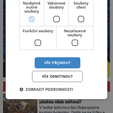
Nezbytně
Výkonové
Soubory
nutné
soubory
cílení
soubory
Funkční soubory
Nezařazené
soubory
VŠE PŘIJMOUT
VŠE ODMÍTNOUT
HISTORIE
ZOBRAZIT PODROBNOSTI
Pád Maximiliena Robespierra: Zuřivého
jakobína nikdo nelitoval?
V horké letní noci trpí Robespierre
krutými bolestmi. Zmítá se na lůžku a