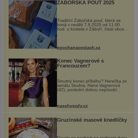
ZÁBOŘSKÁ POUŤ 2025
Tradiční Zábořská pouť, která se
koná v neděli 7.9.2025 od 11:00
hod. u kostela v Záboří, části obce
Kly u Mělníka. V programu naleznete
komentovanou prohlídku kostela,
dobovou hudbu, řemesla, atrakce...
epochanacestach.cz
Konec Vagnerové s
Francouzem?
Smutný konec příběhu? Herečka ze
seriálu Studna, Hana Vagnerová
(42), poslední dobou nepůsobí
nejšťastněji. Ačkoli časy její anorexie
jsou už dávno pryč a opět se pyšnila
ženskými křivkami, najednou s...
nasehvezdy.cz
Gruzínské masové knedlíčky
Gruzie se nachází na rozhraní dvou