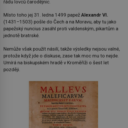
řádu lovců čarodějnic.
Místo toho jej 31. ledna 1499 papež
Alexandr VI.
(1431–1503) pošle do Čech a na Moravu, aby tu jako
papežský nuncius zasáhl proti valdenským, pikartům a
jednotě bratrské.
Nemůže však použít násilí, takže výsledky nejsou valné,
protože když jde o diskuse, zase tak moc mu to nejde.
Umírá na biskupském hradě v Kroměříži o šest let
později.