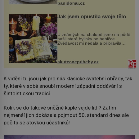
panidomu.cz
Jak jsem opustila svoje tělo
U známých na chalupě jsme na půdě
našli staré bylinky po babičce.
Zvědavost mi nedala a připravila
jsem si z nich lektvar… Zimní pobyt
na chalupě se pro mě vlastní vinou
změnil v děsivý zážitek, na kt...
skutecnepribehy.cz
K vidění tu jsou jak pro nás klasické svatební obřady, tak
ty, které v sobě snoubí moderní západní oddávání s
šintoistickou tradicí.
Kolik se do takové sněžné kaple vejde lidí? Zatím
nejmenší jich dokázala pojmout 50, standard dnes ale
počítá se stovkou účastníků!