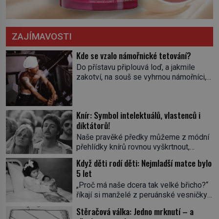
ZAJÍMAVOSTI
Kde se vzalo námořnické tetování?
Do přístavu připlouvá loď, a jakmile
zakotví, na souš se vyhrnou námořníci,
aby utišili žízeň i chtíč. Jdou oním
zvláštním houpavým krokem. A kdyby je
někdo nepoznal podle toho, napoví mu
Knír: Symbol intelektuálů, vlastenců i
potetované paže. Námořnická kérka je
diktátorů!
totiž něco jako uniforma. Tetování jako
takové má velmi hlubokou minulost.
Naše pravěké předky můžeme z módní
Tetovaný je už pračlověk Ötzi, který
přehlídky knírů rovnou vyškrtnout,
zemřel […]
protože historici se shodují, že za
Když děti rodí děti: Nejmladší matce bylo
jedním z nejstarších knírů musíme až do
5 let
starověkého Egypta. Najdeme ho na
„Proč má naše dcera tak velké břicho?“
soše egyptského prince Rahotepa, jenž
říkají si manželé z peruánské vesničky
žil ve 26. století před naším
Ticrapo a raději vezmou malou Linu do
letopočtem! Není to ale něco obvyklého,
Stěračová válka: Jedno mrknutí – a
nemocnice. Nemá ale v břiše nádor, jak
proto právě obyvatelé ze stínu pyramid