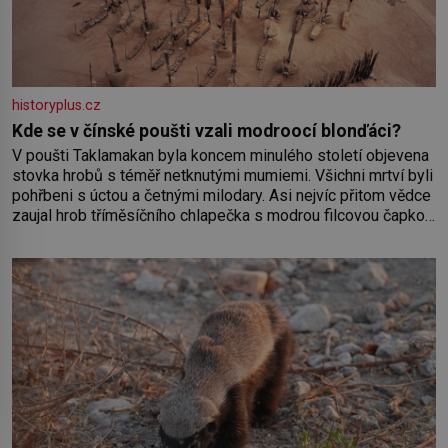
historyplus.cz
Kde se v čínské poušti vzali modroocí blonďáci?
V poušti Taklamakan byla koncem minulého století objevena
stovka hrobů s téměř netknutými mumiemi. Všichni mrtví byli
pohřbeni s úctou a četnými milodary. Asi nejvíc přitom vědce
zaujal hrob tříměsíčního chlapečka s modrou filcovou čapkou,
z níž se draly blonďaté vlásky. Fakt, že jsou těla dávných lidí
nesmírně dobře zachovalá, přičítají odborníci zdejším
klimatickým podmínkám. Sucho, prosolené písky a extrémně