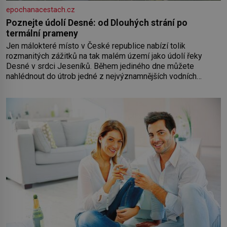
epochanacestach.cz
Poznejte údolí Desné: od Dlouhých strání po
termální prameny
Jen málokteré místo v České republice nabízí tolik
rozmanitých zážitků na tak malém území jako údolí řeky
Desné v srdci Jeseníků. Během jediného dne můžete
nahlédnout do útrob jedné z nejvýznamnějších vodních
elektráren v Evropě, vydat se na horské hřebeny, projet se na
koloběžce a den zakončit poznáváním památek ve Velkých
Losinách nebo v termálním