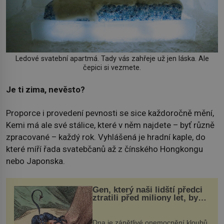
Ledové svatební apartmá. Tady vás zahřeje už jen láska. Ale
čepici si vezmete.
Je ti zima, nevěsto?
Proporce i provedení pevnosti se sice každoročně mění,
Kemi má ale své stálice, které v něm najdete – byť různě
zpracované – každý rok. Vyhlášená je hradní kaple, do
které míří řada svatebčanů až z čínského Hongkongu
nebo Japonska.
Gen, který naši lidští předci
ztratili před miliony let, by
mohl pomoci s léčbou
„nemoci králů“
Dna je zánětlivé onemocnění kloubů,