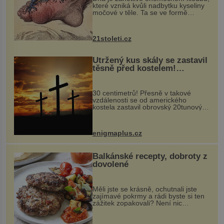
které vzniká kvůli nadbytku kyseliny
močové v těle. Ta se ve formě
krystalků ukládá v blízkosti kloubů,
nejčastěji přitom postihuje palce na
nohou, a způsobuje bole...
21stoleti.cz
Utržený kus skály se zastavil
těsně před kostelem!
Ochránila ho boží síla?
30 centimetrů! Přesně v takové
vzdálenosti se od amerického
kostela zastavil obrovský 20tunový
balvan, který se v květnu 2014
nečekaně odtrhl od nedaleké skály
při její demolici. Podle místních stojí
enigmaplus.cz
...
Balkánské recepty, dobroty z
dovolené
Měli jste se krásně, ochutnali jste
zajímavé pokrmy a rádi byste si ten
zážitek zopakovali? Není nic
snazšího. Pljeskavica (10 porcí)
Možná jste ji ochutnali na dovolené v
bývalé Jugoslávii, lze ji vi...