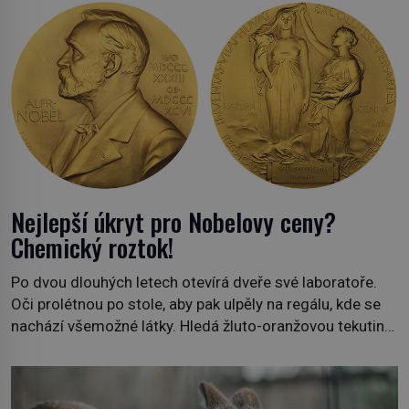
Nejlepší úkryt pro Nobelovy ceny?
Chemický roztok!
Po dvou dlouhých letech otevírá dveře své laboratoře.
Oči prolétnou po stole, aby pak ulpěly na regálu, kde se
nachází všemožné látky. Hledá žluto-oranžovou tekutinu,
jakmile ji zahlédne, nesmírně se mu uleví. Teď může svůj
plán dokončit. Pod termínem aqua regia se skrývá
směs s názvem lučavka královská. Svůj přídomek nemá