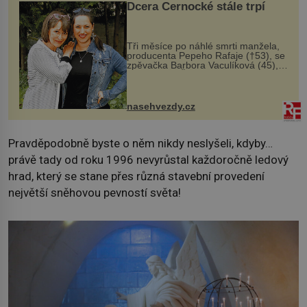
Dcera Černocké stále trpí
Tři měsíce po náhlé smrti manžela,
producenta Pepeho Rafaje (†53), se
zpěvačka Barbora Vaculíková (45),
dcera Petry Černocké (75), poprvé
ozvala veřejnosti. Na sociální síti
sdílela, že se snaží fung...
nasehvezdy.cz
Pravděpodobně byste o něm nikdy neslyšeli, kdyby…
právě tady od roku 1996 nevyrůstal každoročně ledový
hrad, který se stane přes různá stavební provedení
největší sněhovou pevností světa!