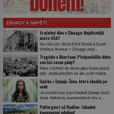
ZÁHADY A NAPĚTÍ
Vražedný dům v Chicagu: Nejděsivější
místo USA?
Na rohu ulic West 63rd Street a South
Wallace Avenue v Chicagu stojí
nenápadná pošta. Nemá žádný speciální
Tragédie v Aberfanu: Předpověděla dívka
nápis ani pamětní desku. A přesto prý
smrtící sesuv půdy?
místní zaměstnanci neradi chodí do
Ráno odchází do školy jako tisíce jiných
sklepa. Právě tady totiž sídlil sériový
dětí. Ještě předtím se ale svěří matce s
vrah H. H. Holmes a také
podivným snem. Ve škole, kterou dobře
nejpropracovanější past na lidi
Upírka z Dunaje: Žena, která chodila po
zná, tentokrát nevidí budovu ani
v dějinách americké kriminalistiky.
vodě
spolužáky. Místo nich se před ní tyčí
Herman Webster Mudgett (1861–1896)
Je pozdní noc a po hladině Dunaje kráčí
cosi temného. O několik hodin později je
přijíždí […]
žena. Neklesá, nezanechává vlny a
mrtvá. Mohla devítiletá Zahlédla vlastní
pohybuje se tiše, jako by černá voda
osud? Dne 21. října 1966 se velšská
Poltergeist od Rudňan: Záhadné
pod ní byla dlažbou. Muž, který ji z
vesnice Aberfan […]
kamenování odnikud!
břehu pozoruje, ji údajně poznává, jenže