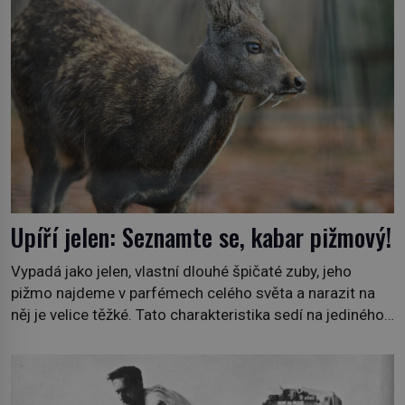
pro nic za nic, […]
Upíří jelen: Seznamte se, kabar pižmový!
Vypadá jako jelen, vlastní dlouhé špičaté zuby, jeho
pižmo najdeme v parfémech celého světa a narazit na
něj je velice těžké. Tato charakteristika sedí na jediného
zástupce zvířecí říše – kabara pižmového. V Evropě ho
jako první popíše švédský botanik Carl Linné (1707–
1778), jenže v Asii o něm ví už celá staletí. Zvíře
připomíná jelena, v kohoutku dosahuje […]