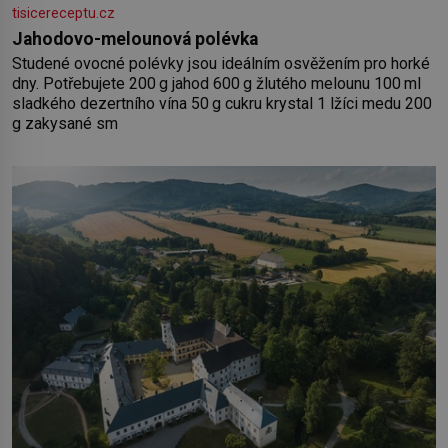
tisicereceptu.cz
Jahodovo-melounová polévka
Studené ovocné polévky jsou ideálním osvěžením pro horké
dny. Potřebujete 200 g jahod 600 g žlutého melounu 100 ml
sladkého dezertního vína 50 g cukru krystal 1 lžíci medu 200
g zakysané sm