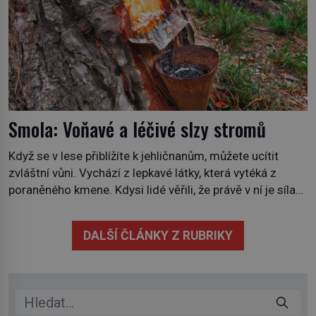
Smola: Voňavé a léčivé slzy stromů
Když se v lese přiblížíte k jehličnanům, můžete ucítit
zvláštní vůni. Vychází z lepkavé látky, která vytéká z
poraněného kmene. Kdysi lidé věřili, že právě v ní je síla
stromu. Smola také patří k nejstarším surovinám, s nimiž
lidstvo pracovalo. Chrání strom před infekcí, hmyzem a
DALŠÍ ČLÁNKY Z RUBRIKY
vysycháním. Dá se říct, že je to přírodní […]