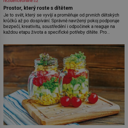
rezidenceonline.cz
Prostor, který roste s dítětem
Je to svět, který se vyvíjí a proměňuje od prvních dětských
krůčků až po dospívání. Správně navržený pokoj podporuje
bezpečí, kreativitu, soustředění i odpočinek a reaguje na
každou etapu života a specifické potřeby dítěte. Pro
nejmenší je klíčová jednoduchost, měkkost a bezpečí, proto
by pokoj miminka měl působit především klidně a útulně.
Předškolní věk je