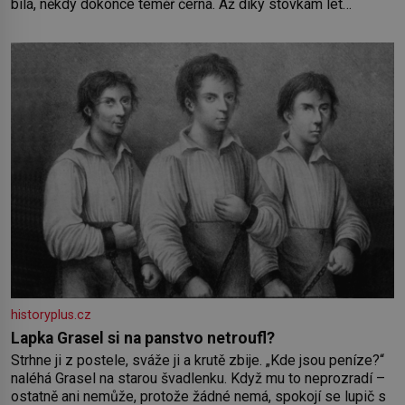
bílá, někdy dokonce téměř černá. Až díky stovkám let
pečlivého šlechtění se z ní stává zelenina, bez které si
českou zahradu ani nedokážeme představit. Její příběh je
historyplus.cz
Lapka Grasel si na panstvo netroufl?
Strhne ji z postele, sváže ji a krutě zbije. „Kde jsou peníze?“
naléhá Grasel na starou švadlenku. Když mu to neprozradí –
ostatně ani nemůže, protože žádné nemá, spokojí se lupič s