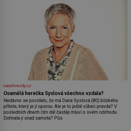
nasehvezdy.cz
Osamělá herečka Syslová všechno vzdala?
Nedávno se povídalo, že má Dana Syslová (80) blízkého
přítele, který je jí oporou. Ale je to ještě vůbec pravda? V
posledních dnech čím dál častěji mluví o svém odchodu.
Dohnala ji snad samota? Půs