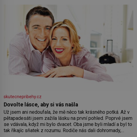
skutecnepribehy.cz
Dovolte lásce, aby si vás našla
Už jsem ani nedoufala, že mě něco tak krásného potká. Až v
pětapadesáti jsem zažila lásku na první pohled. Poprvé jsem
se vdávala, když mi bylo dvacet. Oba jsme byli mladí a byl to
tak říkajíc sňatek z rozumu. Rodiče nás dali dohromady,
Toník byl dobře zaopatřený mladý muž. Manželství nám