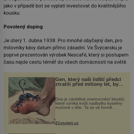
jako v případě bot se vyplatí investovat do kvalitnějšího
kousku.
Povolený doping
Je úterý 1. dubna 1938. Pro mnohé obyčejný den, pro
milovníky kávy datum přímo zásadní. Ve Švýcarsku je
poprvé prezentován výrobek Nescafé, který si postupem
času najde cestu téměř do všech domácností na světě.
Gen, který naši lidští předci
ztratili před miliony let, by
mohl pomoci s léčbou
„nemoci králů“
Dna je zánětlivé onemocnění kloubů,
které vzniká kvůli nadbytku kyseliny
močové v těle. Ta se ve formě
krystalků ukládá v blízkosti kloubů,
nejčastěji přitom postihuje palce na
nohou, a způsobuje bole...
21stoleti.cz