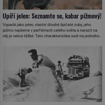
Upíří jelen: Seznamte se, kabar pižmový!
Vypadá jako jelen, vlastní dlouhé špičaté zuby, jeho
pižmo najdeme v parfémech celého světa a narazit na
něj je velice těžké. Tato charakteristika sedí na jediného
zástupce zvířecí říše – kabara pižmového. V Evropě ho
jako první popíše švédský botanik Carl Linné (1707–
1778), jenže v Asii o něm ví už celá staletí. Zvíře
připomíná jelena, v kohoutku dosahuje […]