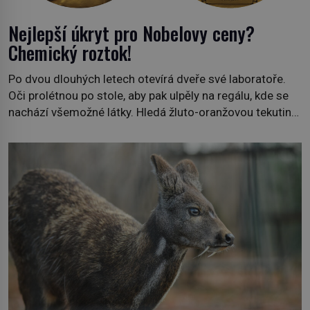
Nejlepší úkryt pro Nobelovy ceny?
Chemický roztok!
Po dvou dlouhých letech otevírá dveře své laboratoře.
Oči prolétnou po stole, aby pak ulpěly na regálu, kde se
nachází všemožné látky. Hledá žluto-oranžovou tekutinu,
jakmile ji zahlédne, nesmírně se mu uleví. Teď může svůj
plán dokončit. Pod termínem aqua regia se skrývá
směs s názvem lučavka královská. Svůj přídomek nemá
pro nic za nic, […]