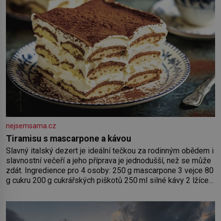
nejsemsama.cz
Tiramisu s mascarpone a kávou
Slavný italský dezert je ideální tečkou za rodinným obědem i
slavnostní večeří a jeho příprava je jednodušší, než se může
zdát. Ingredience pro 4 osoby: 250 g mascarpone 3 vejce 80
g cukru 200 g cukrářských piškotů 250 ml silné kávy 2 lžíce
amaretta kakao na posypání Postup: Oddělte žloutky od
bílků. Žloutky vyšlehejte s cukrem do světlé pěny a postupně
do nich vmíchejte mascarpone, aby vznikl hladký