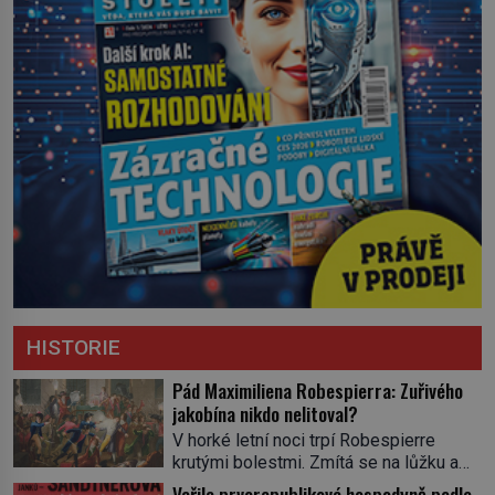
HISTORIE
Pád Maximiliena Robespierra: Zuřivého
jakobína nikdo nelitoval?
V horké letní noci trpí Robespierre
krutými bolestmi. Zmítá se na lůžku a
hlavou mu víří kolotoč myšlenek. Když
Vařila prvorepubliková hospodyně podle