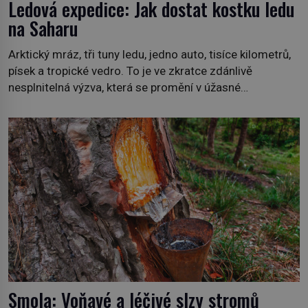
Ledová expedice: Jak dostat kostku ledu
na Saharu
Arktický mráz, tři tuny ledu, jedno auto, tisíce kilometrů,
písek a tropické vedro. To je ve zkratce zdánlivě
nesplnitelná výzva, která se promění v úžasné
dobrodružství a důkaz, že nic není nemožné. Vše začíná
na podzim 1958 jako hec. Rádio Luxembourg přichází s
neobvyklou výzvou. Tomu, kdo dokáže dopravit ze
severního polárního kruhu na […]
Smola: Voňavé a léčivé slzy stromů