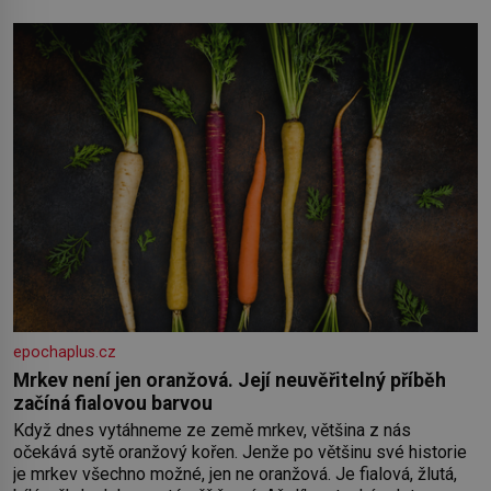
oběma moc nesvědčilo, brzy jsme zjistili, že
epochaplus.cz
Mrkev není jen oranžová. Její neuvěřitelný příběh
začíná fialovou barvou
Když dnes vytáhneme ze země mrkev, většina z nás
očekává sytě oranžový kořen. Jenže po většinu své historie
je mrkev všechno možné, jen ne oranžová. Je fialová, žlutá,