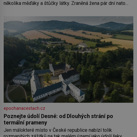
několika měďáky a štůčky látky. Zraněná žena pár dní nato
umírá. Je to muž nebývale krutý. Jeho činy budí hrůzu ještě
dlouho po jeho smrti
epochanacestach.cz
Poznejte údolí Desné: od Dlouhých strání po
termální prameny
Jen málokteré místo v České republice nabízí tolik
rozmanitých zážitků na tak malém území jako údolí řeky