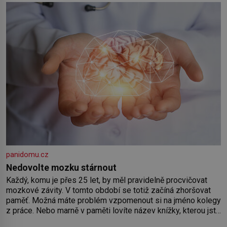
by pokoj miminka měl působit především klidně a útulně.
Předškolní věk je
panidomu.cz
Nedovolte mozku stárnout
Každý, komu je přes 25 let, by měl pravidelně procvičovat
mozkové závity. V tomto období se totiž začíná zhoršovat
paměť. Možná máte problém vzpomenout si na jméno kolegy
z práce. Nebo marně v paměti lovíte název knížky, kterou jste
nedávno přečetli. Je to opravdu tak, s věkem jako kdyby se