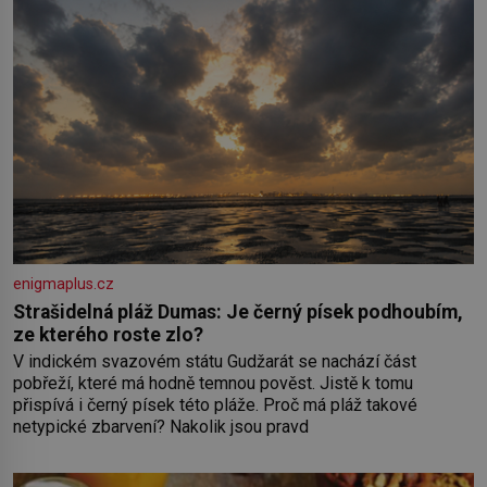
enigmaplus.cz
Strašidelná pláž Dumas: Je černý písek podhoubím,
ze kterého roste zlo?
V indickém svazovém státu Gudžarát se nachází část
pobřeží, které má hodně temnou pověst. Jistě k tomu
přispívá i černý písek této pláže. Proč má pláž takové
netypické zbarvení? Nakolik jsou pravd