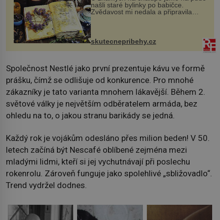
našli staré bylinky po babičce.
Zvědavost mi nedala a připravila
jsem si z nich lektvar… Zimní pobyt
na chalupě se pro mě vlastní vinou
změnil v děsivý zážitek, na kt...
skutecnepribehy.cz
Společnost Nestlé jako první prezentuje kávu ve formě
prášku, čímž se odlišuje od konkurence. Pro mnohé
zákazníky je tato varianta mnohem lákavější. Během 2.
světové války je největším odběratelem armáda, bez
ohledu na to, o jakou stranu barikády se jedná.
Každý rok je vojákům odesláno přes milion beden! V 50.
letech začíná být Nescafé oblíbené zejména mezi
mladými lidmi, kteří si jej vychutnávají při poslechu
rokenrolu. Zároveň funguje jako spolehlivé „sbližovadlo“.
Trend vydržel dodnes.