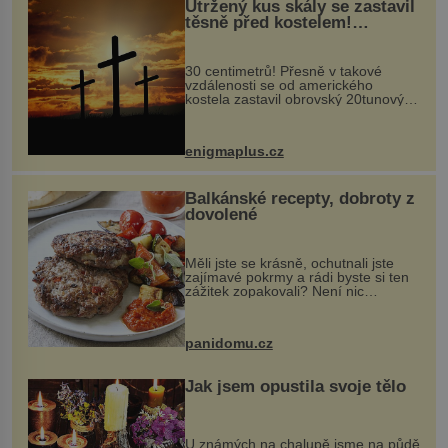
Utržený kus skály se zastavil
těsně před kostelem!
Ochránila ho boží síla?
30 centimetrů! Přesně v takové
vzdálenosti se od amerického
kostela zastavil obrovský 20tunový
balvan, který se v květnu 2014
nečekaně odtrhl od nedaleké skály
při její demolici. Podle místních stojí
enigmaplus.cz
...
Balkánské recepty, dobroty z
dovolené
Měli jste se krásně, ochutnali jste
zajímavé pokrmy a rádi byste si ten
zážitek zopakovali? Není nic
snazšího. Pljeskavica (10 porcí)
Možná jste ji ochutnali na dovolené v
bývalé Jugoslávii, lze ji vi...
panidomu.cz
Jak jsem opustila svoje tělo
U známých na chalupě jsme na půdě