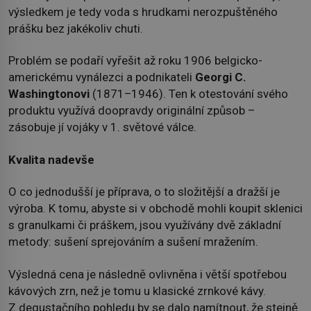
výsledkem je tedy voda s hrudkami nerozpuštěného
prášku bez jakékoliv chuti.
Problém se podaří vyřešit až roku 1906 belgicko-
americkému vynálezci a podnikateli
Georgi C.
Washingtonovi
(1871–1946). Ten k otestování svého
produktu využívá doopravdy originální způsob –
zásobuje jí vojáky v 1. světové válce.
Kvalita nadevše
O co jednodušší je příprava, o to složitější a dražší je
výroba. K tomu, abyste si v obchodě mohli koupit sklenici
s granulkami či práškem, jsou využívány dvě základní
metody: sušení sprejováním a sušení mražením.
Výsledná cena je následně ovlivněna i větší spotřebou
kávových zrn, než je tomu u klasické zrnkové kávy.
Z degustačního pohledu by se dalo namítnout, že stejně