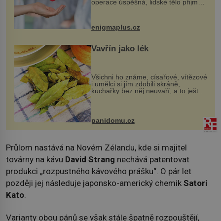
operace úspěšná, lidské tělo přijme
darovaný orgán za své a pacient
může vést plnohodnotný život. Ale co
když při transplantaci nepřijímám...
enigmaplus.cz
Vavřín jako lék
Všichni ho známe, císařové, vítězové
i umělci si jím zdobili skráně,
kuchařky bez něj neuvaří, a to ještě
nevíte, že bobkový list může výrazně
zmírnit některé naše neduhy.
Obsahuje v malém množství ně...
panidomu.cz
Průlom nastává na Novém Zélandu, kde si majitel
továrny na kávu
David Strang
nechává patentovat
produkci „rozpustného kávového prášku“. O pár let
později jej následuje japonsko-americký chemik
Satori
Kato
.
Varianty obou pánů se však stále špatně rozpouštějí,