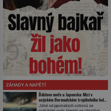
ZÁHADY A NAPĚTÍ
Ďáblovo moře u Japonska: Mizí v
asijském Bermudském trojúhelníku lodě
ve spárech neznámé síly?
Jižně od japonských ostrovů se
rozkládají vody, kterým se přezdívá