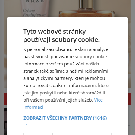
Tyto webové stránky
používají soubory cookie.
K personalizaci obsahu, reklam a analýze
návštěvnosti používáme soubory cookie.
Informace o vašem používání našich
stránek také sdílíme s našimi reklamními
a analytickými partnery, kteří je mohou
kombinovat s dalšími informacemi, které
jste jim poskytli nebo které shromáždili
ZAJÍMAVOSTI
při vašem používání jejich služeb.
Více
informací
Kde se vzalo námořnické tetování?
ZOBRAZIT VŠECHNY PARTNERY
(1616)
Do přístavu připlouvá loď, a jakmile
→
zakotví, na souš se vyhrnou námořníci,
aby utišili žízeň i chtíč. Jdou oním