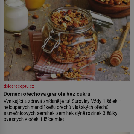
tisicereceptu.cz
Domácí ořechová granola bez cukru
Vynikající a zdravá snídaně je tu! Suroviny Vždy 1 šálek –
neloupaných mandlí kešu ořechů vlašských ořechů
slunečnicových semínek semínek dýně rozinek 3 šálky
ovesných vloček 1 lžíce mlet