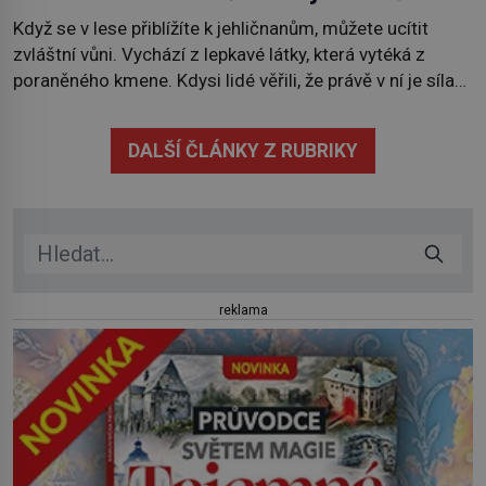
Když se v lese přiblížíte k jehličnanům, můžete ucítit
zvláštní vůni. Vychází z lepkavé látky, která vytéká z
poraněného kmene. Kdysi lidé věřili, že právě v ní je síla
stromu. Smola také patří k nejstarším surovinám, s nimiž
lidstvo pracovalo. Chrání strom před infekcí, hmyzem a
DALŠÍ ČLÁNKY Z RUBRIKY
vysycháním. Dá se říct, že je to přírodní […]
reklama