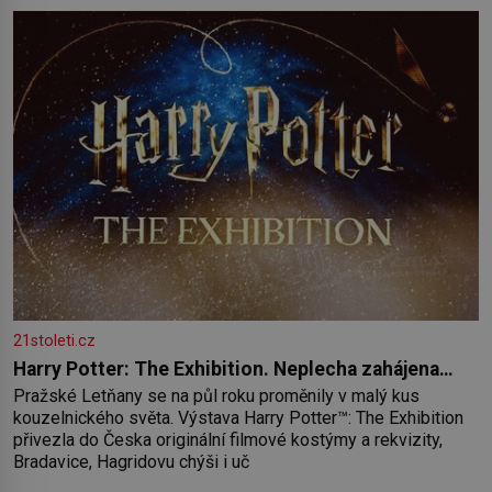
paměť rozhodla stávkovat. Cvičte
21stoleti.cz
Harry Potter: The Exhibition. Neplecha zahájena…
Pražské Letňany se na půl roku proměnily v malý kus
kouzelnického světa. Výstava Harry Potter™: The Exhibition
přivezla do Česka originální filmové kostýmy a rekvizity,
Bradavice, Hagridovu chýši i uč