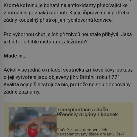
Kromě kofeinu je bohatá na antioxidanty přispívající ke
zpomalení příznaků stárnutí. K její přípravě není potřeba
žádný kouzelný přístroj, jen rychlovarná konvice.
Pro výbornou chuť jejích příznivců neustále přibývá. Jaká
je historie téhle instantní záležitosti?
Made in…
Ačkoliv se jedná o mladší sestřičku zrnkové kávy, pokusy
o její vytvoření jsou objeveny již v Británii roku 1771.
Kvalita nejspíš nestojí za nic, protože nejsou dochovány
žádné záznamy.
Transplantace a duše.
Přenesly orgány i kousek
osobnosti dárce?
Ročně jsou v nemocnicích
transplantovány tisíce orgánů. Je-li