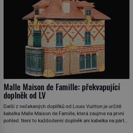
pobřežní oblasti. […]
Malle Maison de Famille: překvapující
doplněk od LV
Další z nečekaných doplňků od Louis Vuitton je určitě
kabelka Malle Maison de Famille, která zaujme na první
pohled. Není to každodenní doplněk ani kabelka na párty,
ale symbol tradice a bohaté historie značky. Jde o poctu