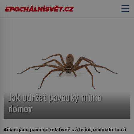
Jak udržet pavouky mimo
domov
Ačkoli jsou pavouci relativně užiteční, málokdo touží