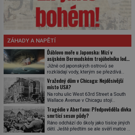
ZÁHADY A NAPĚTÍ
Ďáblovo moře u Japonska: Mizí v
asijském Bermudském trojúhelníku lodě
ve spárech neznámé síly?
Jižně od japonských ostrovů se
rozkládají vody, kterým se přezdívá
Ďáblovo moře. Vypráví se o lodích
Vražedný dům v Chicagu: Nejděsivější
mizejících beze stopy, podivných
místo USA?
světlech, zrádných proudech i mořských
Na rohu ulic West 63rd Street a South
dracích, kteří měli tyto končiny střežit už
Wallace Avenue v Chicagu stojí
v dávných legendách. Je tichomořský
nenápadná pošta. Nemá žádný speciální
Dračí trojúhelník skutečně prokletým
Tragédie v Aberfanu: Předpověděla dívka
nápis ani pamětní desku. A přesto prý
místem, nebo se zde jen nebezpečná
smrtící sesuv půdy?
místní zaměstnanci neradi chodí do
příroda proměnila v jednu z
Ráno odchází do školy jako tisíce jiných
sklepa. Právě tady totiž sídlil sériový
nejpůsobivějších námořních záhad? […]
dětí. Ještě předtím se ale svěří matce s
vrah H. H. Holmes a také
podivným snem. Ve škole, kterou dobře