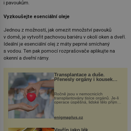
i pavoukům.
Vyzkoušejte esenciální oleje
Jednou z možností, jak omezit množství pavouků
v domě, je vytvořit pachovou bariéru v okolí oken a dveří.
Ideální je esenciální olej z máty peprné smíchaný
s vodou. Ten pak pomocí rozprašovače aplikujte na
okenní a dveřní rámy.
Transplantace a duše.
Přenesly orgány i kousek
osobnosti dárce?
Ročně jsou v nemocnicích
transplantovány tisíce orgánů. Je-li
operace úspěšná, lidské tělo přijme
darovaný orgán za své a pacient
může vést plnohodnotný život. Ale co
když při transplantaci nepřijímám...
enigmaplus.cz
Vavřín jako lék