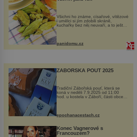
Všichni ho známe, císařové, vítězové
i umělci si jím zdobili skráně,
kuchařky bez něj neuvaří, a to ještě
nevíte, že bobkový list může výrazně
zmírnit některé naše neduhy.
Obsahuje v malém množství ně...
panidomu.cz
ZÁBOŘSKÁ POUŤ 2025
Tradiční Zábořská pouť, která se
koná v neděli 7.9.2025 od 11:00
hod. u kostela v Záboří, části obce
Kly u Mělníka. V programu naleznete
komentovanou prohlídku kostela,
dobovou hudbu, řemesla, atrakce...
epochanacestach.cz
Konec Vagnerové s
Francouzem?