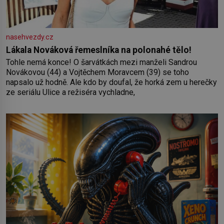
nasehvezdy.cz
Lákala Nováková řemeslníka na polonahé tělo!
Tohle nemá konce! O šarvátkách mezi manželi Sandrou
Novákovou (44) a Vojtěchem Moravcem (39) se toho
napsalo už hodně. Ale kdo by doufal, že horká zem u herečky
ze seriálu Ulice a režiséra vychladne,