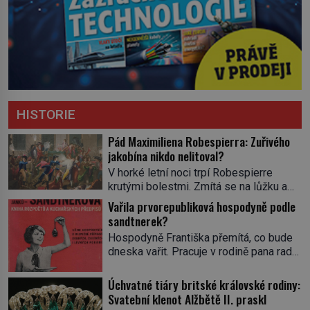
HISTORIE
Pád Maximiliena Robespierra: Zuřivého
jakobína nikdo nelitoval?
V horké letní noci trpí Robespierre
krutými bolestmi. Zmítá se na lůžku a
hlavou mu víří kolotoč myšlenek. Když
Vařila prvorepubliková hospodyně podle
se probere z mdlob, vzpomene si na
sandtnerek?
jednu z pařížských jasnovidek, kterou
Hospodyně Františka přemítá, co bude
před lety navštívil. Prorokovala mu
dneska vařit. Pracuje v rodině pana rady
tragický osud. Tehdy se jí vysmál.
a ten má mlsný jazýček. Zalistuje proto
„Robespierre to dotáhne hodně daleko,“
rychle v jedné ze „sandtnerek“.
Úchvatné tiáry britské královské rodiny:
prohlásil o něm jiný významný
„Zaplaťpánbůh, že už nemusíme chodit
Svatební klenot Alžbětě II. praskl
francouzský revolucionář, Honoré de
s lístky,“ povzdechne si směrem ke