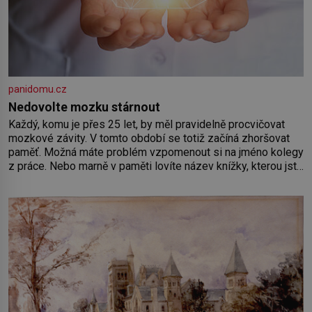
panidomu.cz
Nedovolte mozku stárnout
Každý, komu je přes 25 let, by měl pravidelně procvičovat
mozkové závity. V tomto období se totiž začíná zhoršovat
paměť. Možná máte problém vzpomenout si na jméno kolegy
z práce. Nebo marně v paměti lovíte název knížky, kterou jste
nedávno přečetli. Je to opravdu tak, s věkem jako kdyby se
paměť rozhodla stávkovat. Cvičte