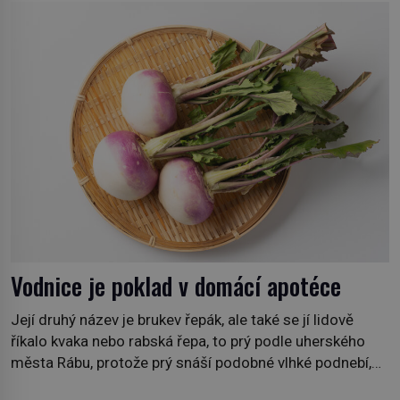
Nicolase Ghesquièra rodinnému sídlu Vuittonů na
adrese 18 Rue Louis Vuitton, které bylo postaveno v
roce 1869. […]
Vodnice je poklad v domácí apotéce
Její druhý název je brukev řepák, ale také se jí lidově
říkalo kvaka nebo rabská řepa, to prý podle uherského
města Rábu, protože prý snáší podobné vlhké podnebí,
jako je tam. Určitě jste se s ní už setkali, třeba na trzích,