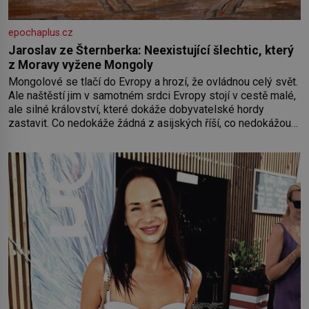
epochaplus.cz
Jaroslav ze Šternberka: Neexistující šlechtic, který
z Moravy vyžene Mongoly
Mongolové se tlačí do Evropy a hrozí, že ovládnou celý svět.
Ale naštěstí jim v samotném srdci Evropy stojí v cestě malé,
ale silné království, které dokáže dobyvatelské hordy
zastavit. Co nedokáže žádná z asijských říší, co nedokážou
Němci – to dokáže český král. Nebo že by ne? Mongolové
od roku 1223 postupují podél Kaspického a Azovského
moře,