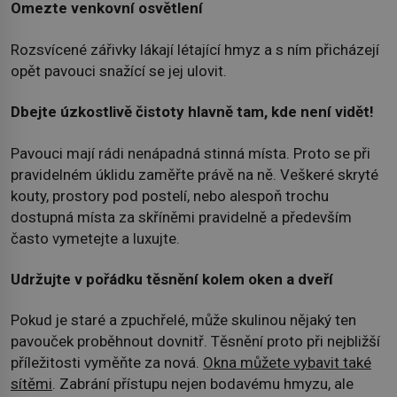
Omezte venkovní osvětlení
Rozsvícené zářivky lákají létající hmyz a s ním přicházejí
opět pavouci snažící se jej ulovit.
Dbejte úzkostlivě čistoty hlavně tam, kde není vidět!
Pavouci mají rádi nenápadná stinná místa. Proto se při
pravidelném úklidu zaměřte právě na ně. Veškeré skryté
kouty, prostory pod postelí, nebo alespoň trochu
dostupná místa za skříněmi pravidelně a především
často vymetejte a luxujte.
Udržujte v pořádku těsnění kolem oken a dveří
Pokud je staré a zpuchřelé, může skulinou nějaký ten
pavouček proběhnout dovnitř. Těsnění proto při nejbližší
příležitosti vyměňte za nová.
Okna můžete vybavit také
sítěmi
. Zabrání přístupu nejen bodavému hmyzu, ale