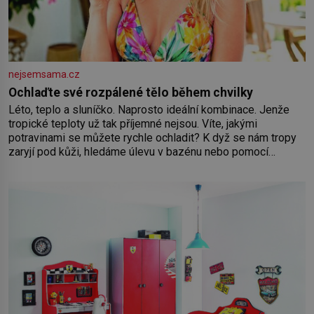
nejsemsama.cz
Ochlaďte své rozpálené tělo během chvilky
Léto, teplo a sluníčko. Naprosto ideální kombinace. Jenže
tropické teploty už tak příjemné nejsou. Víte, jakými
potravinami se můžete rychle ochladit? K dyž se nám tropy
zaryjí pod kůži, hledáme úlevu v bazénu nebo pomocí
klimatizace. Jenže ne vždycky můžeme být v jejich blízkosti.
Nemusíte však zoufat. Pokud budete mít promyšlený
jídelníček, žadné pařáky si na vás