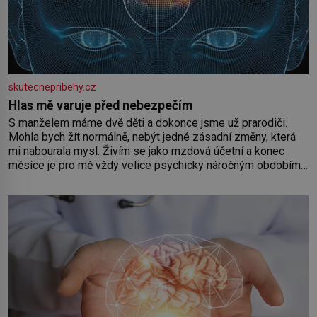
skutecnepribehy.cz
Hlas mě varuje před nebezpečím
S manželem máme dvě děti a dokonce jsme už prarodiči.
Mohla bych žít normálně, nebýt jedné zásadní změny, která
mi nabourala mysl. Živím se jako mzdová účetní a konec
měsíce je pro mě vždy velice psychicky náročným obdobím.
Od té chvíle, co máme vnoučata, mi dcera čím dál častěji volá
o pomoc, co se hlídání týče. Dalo by se