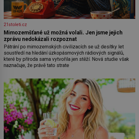
21stoleti.cz
Mimozemšťané už možná volali. Jen jsme jejich
zprávu nedokázali rozpoznat
Pátrání po mimozemských civilizacích se už desítky let
soustředí na hledání úzkopásmových rádiových signálů,
které by příroda sama vytvořila jen stěží. Nová studie však
naznačuje, že právě tato strate