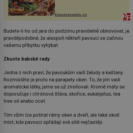
nakrmíte poměrně hodně hladových
krků. Ingredience sádlo 3 kg šunky
vcelku 3 stroužky česneku hl...
tisicereceptu.cz
Budete-li ho od jara do podzimu pravidelně obnovovat, je
pravděpodobné, že alespoň někteří pavouci se začnou
vašemu příbytku vyhýbat.
Zkuste babské rady
Jedna z nich praví, že pavoukům vadí žaludy a kaštany.
Rozmístěte je proto na parapety oken. To, že jim vadí
aromatické látky, jsme se už zmiňovali. Kromě máty se
doporučuje i citrónová šťáva, skořice, eukalyptus, tea
tree oil anebo ocet.
Tím vším lze potírat rámy oken a dveří, ale také okolí
míst, kde pavouci spřádají své sítě nejčastěji.