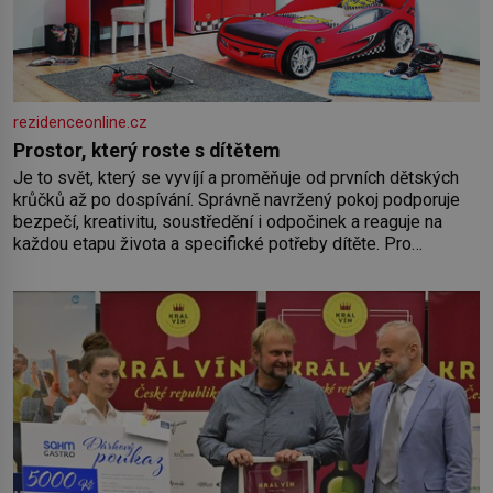
rezidenceonline.cz
Prostor, který roste s dítětem
Je to svět, který se vyvíjí a proměňuje od prvních dětských
krůčků až po dospívání. Správně navržený pokoj podporuje
bezpečí, kreativitu, soustředění i odpočinek a reaguje na
každou etapu života a specifické potřeby dítěte. Pro
nejmenší je klíčová jednoduchost, měkkost a bezpečí, proto
by pokoj miminka měl působit především klidně a útulně.
Předškolní věk je