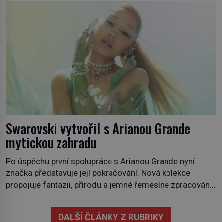
někdy i v obchodech. Její bulvy jsou bílé, nahoře někdy
fialové a chutí […]
Swarovski vytvořil s Arianou Grande
mytickou zahradu
Po úspěchu první spolupráce s Arianou Grande nyní
značka představuje její pokračování. Nová kolekce
propojuje fantazii, přírodu a jemné řemeslné zpracování
do svěžího, prosvětleného designového příběhu. Téměř
třicítka šperků působí hravě a zároveň rafinovaně.
DALŠÍ ČLÁNKY Z RUBRIKY
Spolupráce mezi značkou Swarovski a zpěvačkou a