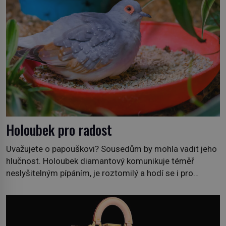
Holoubek pro radost
Uvažujete o papouškovi? Sousedům by mohla vadit jeho
hlučnost. Holoubek diamantový komunikuje téměř
neslyšitelným pípáním, je roztomilý a hodí se i pro
chovatele začátečníky. Jedná se o nenáročného
klidného ptáčka, který většinu dne jen posedává. Hodně
času tráví na zemi, kde sbírá zbytky semínek Jeho
domovinou je prakticky celá Austrálie s výjimkou