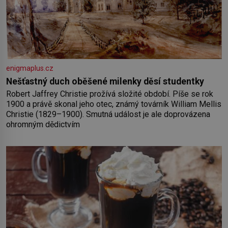
enigmaplus.cz
Nešťastný duch oběšené milenky děsí studentky
Robert Jaffrey Christie prožívá složité období. Píše se rok
1900 a právě skonal jeho otec, známý továrník William Mellis
Christie (1829–1900). Smutná událost je ale doprovázena
ohromným dědictvím