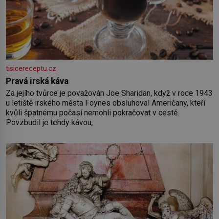
tisicereceptu.cz
Pravá irská káva
Za jejího tvůrce je považován Joe Sharidan, když v roce 1943
u letiště irského města Foynes obsluhoval Američany, kteří
kvůli špatnému počasí nemohli pokračovat v cestě.
Povzbudil je tehdy kávou,