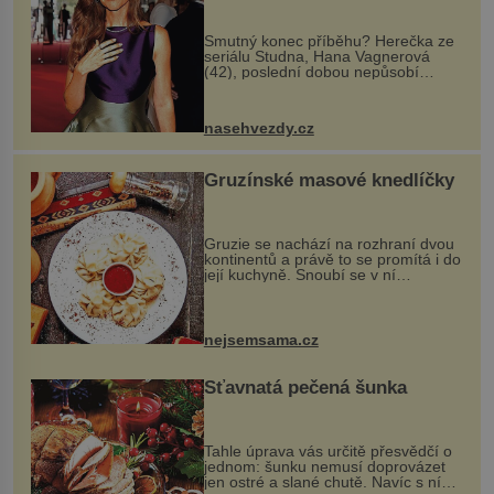
Smutný konec příběhu? Herečka ze
seriálu Studna, Hana Vagnerová
(42), poslední dobou nepůsobí
nejšťastněji. Ačkoli časy její anorexie
jsou už dávno pryč a opět se pyšnila
ženskými křivkami, najednou s...
nasehvezdy.cz
Gruzínské masové knedlíčky
Gruzie se nachází na rozhraní dvou
kontinentů a právě to se promítá i do
její kuchyně. Snoubí se v ní
evropské a asijské chutě a díky tomu
vznikají rozmanité a chuťově bohaté
pokrmy, které rozhodně st...
nejsemsama.cz
Šťavnatá pečená šunka
Tahle úprava vás určitě přesvědčí o
jednom: šunku nemusí doprovázet
jen ostré a slané chutě. Navíc s ní