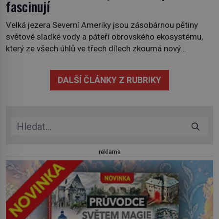
fascinují
Velká jezera Severní Ameriky jsou zásobárnou pětiny
světové sladké vody a páteří obrovského ekosystému,
který ze všech úhlů ve třech dílech zkoumá nový
kanadský dokument Nezkrocená Velká jezera. V
premiéře jej uvidíte na Viasat Nature v pondělí 5.
DALŠÍ ČLÁNKY Z RUBRIKY
července. Hořejší jezero, Huronské jezero, Michiganské
jezero, Erijské jezero, Ontarijské jezero a další menší
jezera a řeky […]
reklama