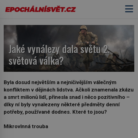
Jaké vynálezy dala světu 2.
světová válka?
Byla dosud největším a nejničivějším válečným
konfliktem v dějinách lidstva. Ačkoli znamenala zkázu
a smrt milionů lidí, přinesla snad i něco pozitivního –
díky ní byly vynalezeny některé předměty denní
potřeby, používané dodnes. Které to jsou?
Mikrovlnná trouba