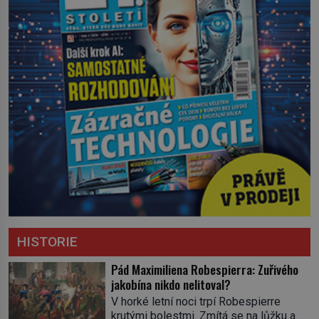
HISTORIE
Pád Maximiliena Robespierra: Zuřivého
jakobína nikdo nelitoval?
V horké letní noci trpí Robespierre
krutými bolestmi. Zmítá se na lůžku a