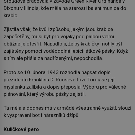
Stoudová pracovala v závodě Green River Ordinance v
Dixonu v Illinois, kde měla na starosti balení munice do
krabic.
Zjistila však, že kvůli způsobu, jakým jsou krabice
zapečetěny, musí být pro vojáky pod palbou velmi
obtížné je otevřít. Napadlo ji, že by krabičky mohly být
zajištěny pomocí voděodolné lepicí látkové pásky. Když
s tím ale přišla za nadřízenými, nepochodila.
Proto se 10. února 1943 rozhodla napsat dopis
prezidentu Franklinu D. Rooseveltovi. Tomu se její
myšlenka zalíbila a dopis přeposlal Výboru pro válečné
plánování, který výrobu pásky zajistil.
Ta měla a dodnes má v armádě všestranné využití, slouží
k vyspravení bot i nárazníků džípů.
Kuličkové pero