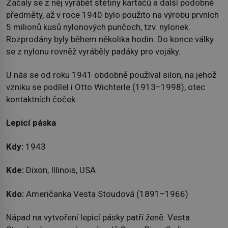
Začaly se z něj vyrábět štětiny kartáčů a další podobné
předměty, až v roce 1940 bylo použito na výrobu prvních
5 milionů kusů nylonových punčoch, tzv. nylonek.
Rozprodány byly během několika hodin. Do konce války
se z nylonu rovněž vyráběly padáky pro vojáky.
U nás se od roku 1941 obdobně používal silon, na jehož
vzniku se podílel i Otto Wichterle (1913–1998), otec
kontaktních čoček.
Lepicí páska
Kdy:
1943
Kde:
Dixon, Illinois, USA
Kdo:
Američanka Vesta Stoudová (1891–1966)
Nápad na vytvoření lepicí pásky patří ženě. Vesta