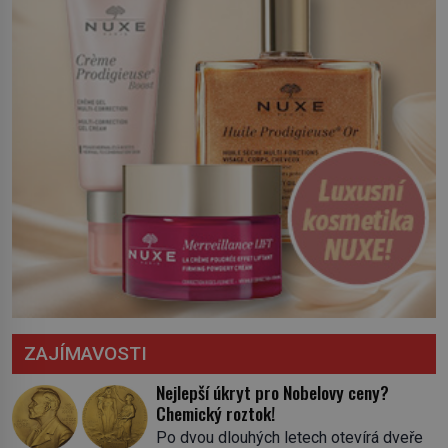
severní hranici. Na […]
ZAJÍMAVOSTI
Nejlepší úkryt pro Nobelovy ceny?
Chemický roztok!
Po dvou dlouhých letech otevírá dveře