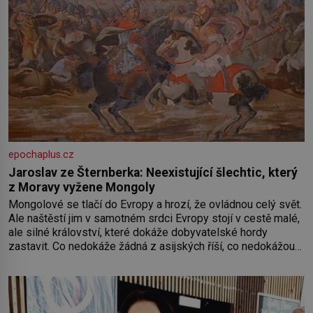
epochaplus.cz
Jaroslav ze Šternberka: Neexistující šlechtic, který
z Moravy vyžene Mongoly
Mongolové se tlačí do Evropy a hrozí, že ovládnou celý svět.
Ale naštěstí jim v samotném srdci Evropy stojí v cestě malé,
ale silné království, které dokáže dobyvatelské hordy
zastavit. Co nedokáže žádná z asijských říší, co nedokážou
Němci – to dokáže český král. Nebo že by ne? Mongolové
od roku 1223 postupují podél Kaspického a Azovského
moře,