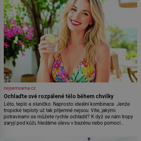
nejsemsama.cz
Ochlaďte své rozpálené tělo během chvilky
Léto, teplo a sluníčko. Naprosto ideální kombinace. Jenže
tropické teploty už tak příjemné nejsou. Víte, jakými
potravinami se můžete rychle ochladit? K dyž se nám tropy
zaryjí pod kůži, hledáme úlevu v bazénu nebo pomocí
klimatizace. Jenže ne vždycky můžeme být v jejich blízkosti.
Nemusíte však zoufat. Pokud budete mít promyšlený