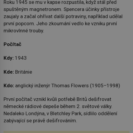
Roku 1945 se mu v kapse rozpustila, když stál před
spuštěným magnetronem. Spencera účinky přístroje
zaujaly a začal ohřívat další potraviny, například udělal
první popcorn. Jeho zkoumání vedlo ke vzniku první
mikrovlnné trouby.
Počítač
Kdy:
1943
Kde:
Británie
Kdo:
anglický inženýr Thomas Flowers (1905–1998)
První počítač vznikl kvůli potřebě Britů dešifrovat
německé rádiové depeše během 2. světové války.
Nedaleko Londýna, v Bletchley Park, sídlilo oddělení
zabývající se právě dešifrováním.