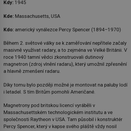
Kdy:
1945
Kde:
Massachusetts, USA
Kdo:
americký vynálezce Percy Spencer (1894–1970)
Během 2. světové války se k zaměřování nepřítele začaly
masivně využívat radary, a to zejména ve Velké Británii. V
roce 1940 tamní vědci zkonstruovali dutinový
magnetron (zdroj vlnění radaru), který umožnil zpřesnění
a hlavně zmenšení radaru.
Díky tomu bylo později možné je montovat na paluby lodí
i letadel. S tím Britům pomohli Američané.
Magnetrony pod britskou licencí vyráběli v
Massachusettském technologickém institutu a ve
společnosti Raytheon v USA. Tam působil i konstruktér
Percy Spencer, který v kapse svého pláště vždy nosil