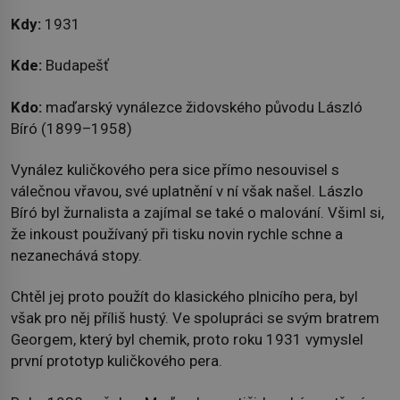
Kdy:
1931
Kde:
Budapešť
Kdo:
maďarský vynálezce židovského původu László
Bíró (1899–1958)
Vynález kuličkového pera sice přímo nesouvisel s
válečnou vřavou, své uplatnění v ní však našel. Lászlo
Bíró byl žurnalista a zajímal se také o malování. Všiml si,
že inkoust používaný při tisku novin rychle schne a
nezanechává stopy.
Chtěl jej proto použít do klasického plnicího pera, byl
však pro něj příliš hustý. Ve spolupráci se svým bratrem
Georgem, který byl chemik, proto roku 1931 vymyslel
první prototyp kuličkového pera.