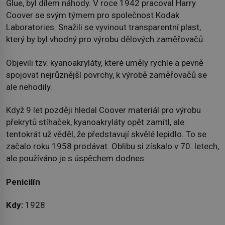
Glue, byl dílem náhody. V roce 1942 pracoval Harry
Coover se svým týmem pro společnost Kodak
Laboratories. Snažili se vyvinout transparentní plast,
který by byl vhodný pro výrobu dělových zaměřovačů.
Objevili tzv. kyanoakryláty, které uměly rychle a pevně
spojovat nejrůznější povrchy, k výrobě zaměřovačů se
ale nehodily.
Když 9 let později hledal Coover materiál pro výrobu
překrytů stíhaček, kyanoakryláty opět zamítl, ale
tentokrát už věděl, že představují skvělé lepidlo. To se
začalo roku 1958 prodávat. Oblibu si získalo v 70. letech,
ale používáno je s úspěchem dodnes.
Penicilín
Kdy:
1928