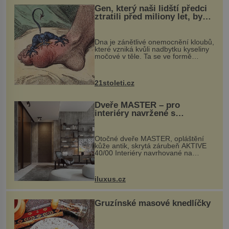
Gen, který naši lidští předci
ztratili před miliony let, by
mohl pomoci s léčbou
„nemoci králů“
Dna je zánětlivé onemocnění kloubů,
které vzniká kvůli nadbytku kyseliny
močové v těle. Ta se ve formě
krystalků ukládá v blízkosti kloubů,
nejčastěji přitom postihuje palce na
nohou, a způsobuje bole...
21stoleti.cz
Dveře MASTER – pro
interiéry navržené s
rozumem i vášní!
Otočné dveře MASTER, opláštění
kůže antik, skrytá zárubeň AKTIVE
40/00 Interiéry navrhované na
zakázku často vyžadují atypické
rozměry nejen nábytku, ale i
otvorových prvků. Technické zázemí
iluxus.cz
dnes umož...
Gruzínské masové knedlíčky