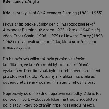
Kde:
Londýn, Anglie
Kdo:
skotský lékař Sir Alexander Fleming (1881–1955)
I když antibiotické účinky penicilinu rozpoznal lékař
Alexander Fleming už v roce 1928, až roku 1940 z něj
vědci Ernst Chain (1906–1979) a Howard Florey (1898–
1968) extrahovali účinnou látku, která umožnila jeho
masové využití.
Druhá světová válka tak byla prvním válečným
konfliktem, ve kterém mohl být tento lék účinně
vyzkoušen. Předtím však bylo potřeba ověřit, zda není
pro člověka toxický. Pokusným králíkem se stala asi
padesátiletá žena v posledním stadiu rakoviny prsu.
Neprojevily se u ní žádné negativní následky. Zda je lék
schopen i léčit, vyzkoušeli lékaři na třiačtyřicetiletém
policistovi, který po zranění trpěl rozsáhlou infekcí.