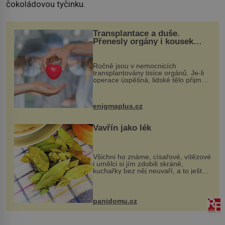
čokoládovou tyčinku.
Transplantace a duše.
Přenesly orgány i kousek
osobnosti dárce?
Ročně jsou v nemocnicích
transplantovány tisíce orgánů. Je-li
operace úspěšná, lidské tělo přijme
darovaný orgán za své a pacient
může vést plnohodnotný život. Ale co
když při transplantaci nepřijímám...
enigmaplus.cz
Vavřín jako lék
Všichni ho známe, císařové, vítězové
i umělci si jím zdobili skráně,
kuchařky bez něj neuvaří, a to ještě
nevíte, že bobkový list může výrazně
zmírnit některé naše neduhy.
Obsahuje v malém množství ně...
panidomu.cz