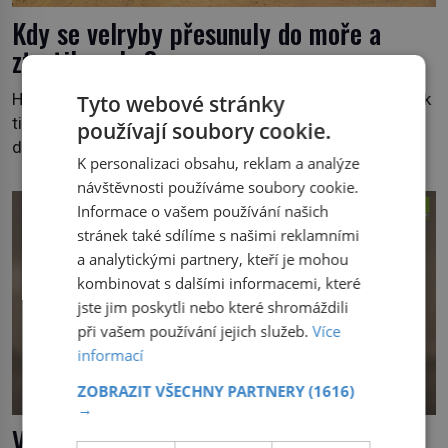
Kdy se velryby přesunuly do moře a
ztratily nohy?
Historie velryb je jedním z největších záhad evoluce. Jak
Tyto webové stránky
tito savci, kteří dýchají plícemi, přišli o nohy a vrátili se
používají soubory cookie.
do moře? Na tuto otázku se pokusí odpovědět
K personalizaci obsahu, reklam a analýze
dokument Tajemné údolí velryb v Egyptě, který bude mít
návštěvnosti používáme soubory cookie.
premiéru ve čtvrtek 29. února ve 20:00 na televizní
Informace o vašem používání našich
stanici Viasat Nature. Všech 90 druhů dnes žijících
stránek také sdílíme s našimi reklamními
velryb […]
a analytickými partnery, kteří je mohou
kombinovat s dalšími informacemi, které
jste jim poskytli nebo které shromáždili
při vašem používání jejich služeb.
Více
informací
ZOBRAZIT VŠECHNY PARTNERY
(1616)
→
V ulicích měst můžete čím dál častěji