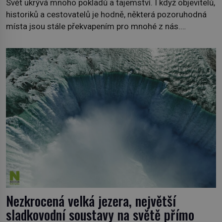
Svět ukrývá mnoho pokladů a tajemství. I když objevitelů,
historiků a cestovatelů je hodně, některá pozoruhodná
místa jsou stále překvapením pro mnohé z nás.
Neprobádané místa Ázerbájdžánu, rozmanitá historie
Albánie či úchvatná atmosféra Kypru jsou jedny z míst,
která nám mají co nabídnout a vyprávět. Uznávaná
historička Bettany Hughes, se vydala prozkoumat
pozoruhodné úkazy, o kterých jste možná doposud
neslyšeli. Hora, […]
Nezkrocená velká jezera, největší
sladkovodní soustavy na světě přímo