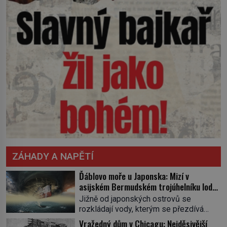
ZÁHADY A NAPĚTÍ
Ďáblovo moře u Japonska: Mizí v
asijském Bermudském trojúhelníku lodě
ve spárech neznámé síly?
Jižně od japonských ostrovů se
rozkládají vody, kterým se přezdívá
Ďáblovo moře. Vypráví se o lodích
Vražedný dům v Chicagu: Nejděsivější