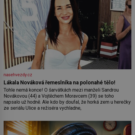
nasehvezdy.cz
Lákala Nováková řemeslníka na polonahé tělo!
Tohle nemá konce! O šarvátkách mezi manželi Sandrou
Novákovou (44) a Vojtěchem Moravcem (39) se toho
napsalo už hodně. Ale kdo by doufal, že horká zem u herečky
ze seriálu Ulice a režiséra vychladne,