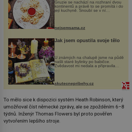
Gruzie se nachází na rozhraní dvou
kontinentů a právě to se promítá i do
její kuchyně. Snoubí se v ní
evropské a asijské chutě a díky tomu
vznikají rozmanité a chuťově bohaté
pokrmy, které rozhodně st...
nejsemsama.cz
Jak jsem opustila svoje tělo
U známých na chalupě jsme na půdě
našli staré bylinky po babičce.
Zvědavost mi nedala a připravila
jsem si z nich lektvar… Zimní pobyt
na chalupě se pro mě vlastní vinou
změnil v děsivý zážitek, na kt...
skutecnepribehy.cz
To mělo sice k dispozici systém Heath Robinson, který
umožňoval číst německé zprávy, ale se zpožděním 6–8
týdnů. Inženýr Thomas Flowers byl proto pověřen
vytvořením lepšího stroje.