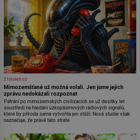
21stoleti.cz
Mimozemšťané už možná volali. Jen jsme jejich
zprávu nedokázali rozpoznat
Pátrání po mimozemských civilizacích se už desítky let
soustředí na hledání úzkopásmových rádiových signálů,
které by příroda sama vytvořila jen stěží. Nová studie však
naznačuje, že právě tato strate