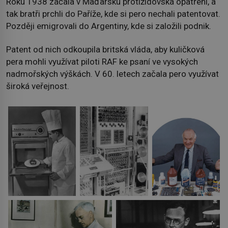
Roku 1938 začala v Maďarsku protižidovská opatření, a
tak bratři prchli do Paříže, kde si pero nechali patentovat.
Později emigrovali do Argentiny, kde si založili podnik.
Patent od nich odkoupila britská vláda, aby kuličková
pera mohli využívat piloti RAF ke psaní ve vysokých
nadmořských výškách. V 60. letech začala pero využívat
široká veřejnost.