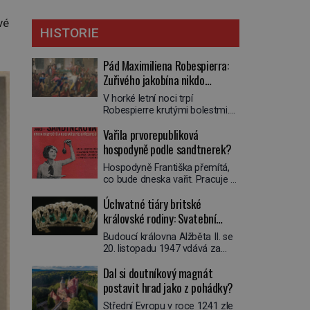
vé
HISTORIE
Pád Maximiliena Robespierra:
Zuřivého jakobína nikdo
nelitoval?
V horké letní noci trpí
Robespierre krutými bolestmi.
Zmítá se na lůžku a hlavou mu
Vařila prvorepubliková
víří kolotoč myšlenek. Když se
probere z mdlob, vzpomene si
hospodyně podle sandtnerek?
na jednu z pařížských
Hospodyně Františka přemítá,
jasnovidek, kterou před lety
co bude dneska vařit. Pracuje v
navštívil. Prorokovala mu
rodině pana rady a ten má
tragický osud. Tehdy se jí
Úchvatné tiáry britské
mlsný jazýček. Zalistuje proto
vysmál. „Robespierre to
rychle v jedné ze „sandtnerek“.
královské rodiny: Svatební
dotáhne hodně daleko,“
„Zaplaťpánbůh, že už
prohlásil o něm jiný významný
klenot Alžbětě II. praskl
Budoucí královna Alžběta II. se
nemusíme chodit s lístky,“
francouzský revolucionář,
20. listopadu 1947 vdává za
povzdechne si směrem ke
Honoré de Mirabeau […]
svého vyvoleného Filipa
služce, kterou má v kuchyni k
Dal si doutníkový magnát
Mountbattena. Aby měla na
ruce. Ještě v prvních letech
obřad ve Westminsteru podle
postavit hrad jako z pohádky?
nové republiky fungoval kvůli
tradice „něco vypůjčeného“, její
nedostatku zboží přídělový
Střední Evropu v roce 1241 zle
matka jí věnuje jedinečný šperk
systém. […]