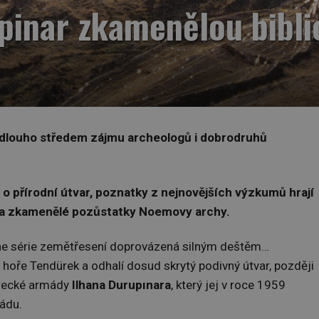
pinar zkamenělou bibl
iž dlouho středem zájmu archeologů i dobrodruhů
o přírodní útvar, poznatky z nejnovějších výzkumů hrají
í za zkamenělé pozůstatky Noemovy archy.
ne série zemětřesení doprovázená silným deštěm…
hoře Tendürek a odhalí dosud skrytý podivný útvar, později
urecké armády
Ilhana Durupınara
, který jej v roce 1959
ládu.