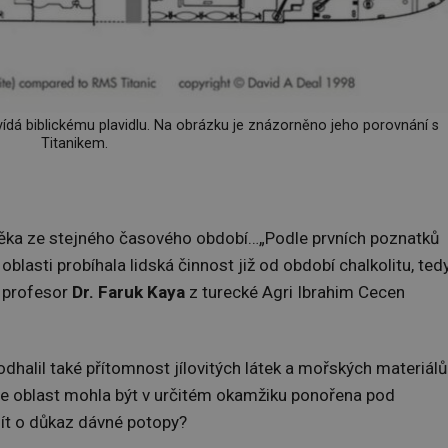
dá biblickému plavidlu. Na obrázku je znázorněno jeho porovnání s
Titanikem.
věka ze stejného časového období…„Podle prvních poznatků
blasti probíhala lidská činnost již od období chalkolitu, ted
e profesor
Dr. Faruk Kaya
z turecké Agri Ibrahim Cecen
dhalil také přítomnost jílovitých látek a mořských materiálů
že oblast mohla být v určitém okamžiku ponořena pod
jít o důkaz dávné potopy?