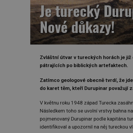
Je turecký Duru
Nové důkazy!
Zvláštní útvar v tureckých horách je j
pátrajících po biblických artefaktech.
Zatímco geologové obecně tvrdí, že jde 
do karet těm, kteří Durupinar považuj
V květnu roku 1948 západ Turecka zasáh
Následkem toho se uvolní vrstvy bahna na 
pojmenovaný Durupinar podle kapitána t
identifikoval a upozornil na něj tureckou v