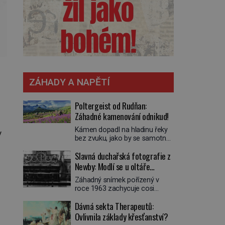
ZÁHADY A NAPĚTÍ
Poltergeist od Rudňan:
Záhadné kamenování odnikud!
Kámen dopadl na hladinu řeky
y
bez zvuku, jako by se samotná
voda rozhodla mlčet. Mladší z
Slavná duchařská fotografie z
chlapců bolestně strhl ruku, ale
další úder ho zasáhl dříve, než si
Newby: Modlí se u oltáře
vůbec uvědomil pohyb: tiše,
přízračný mnich?
Záhadný snímek pořízený v
nelidsky přesně. „Odkud…?“
roce 1963 zachycuje cosi
zachrčel starší student, ale v
zvláštního. Někteří věří, že
houštině na břehu nebyl nikdo,
Dávná sekta Therapeutů:
poloprůhledná postava stojící u
kdo by po nich mohl cokoliv
oltáře je duch mnicha ze 16.
Ovlivnila základy křesťanství?
házet. A když se […]
století s bílým závojem přes