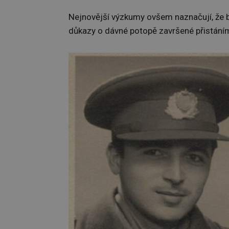
Nejnovější výzkumy ovšem naznačují, že b
důkazy o dávné potopě završené přistáním