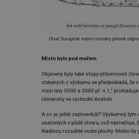
Útvar Durupinar svými rozměry přesně odpoví
Místo bylo pod mořem
Objeveny byly také stopy přítomnosti člo
získaných z výzkumu se předpokládá, že v o
mezi lety 5500 a 3000 př. n. l.,“ prohlašuj
University ve východní Anatolii.
A co je ještě zajímavější? Výzkumný tým o
usazených v půdě útvaru, což naznačuje, 
hladinou rozsáhlé vodní plochy. Mohlo by 