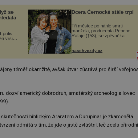
dyž se
Dcera Černocké stále trpí
hledala
Tři měsíce po náhlé smrti
manžela, producenta Pepeho
 příliš
Rafaje (†53), se zpěvačka
n vršily.
Barbora Vaculíková (45), dcera
a vlastní
Petry Černocké (75), poprvé
následky
ozvala veřejnosti. Na sociální
nasehvezdy.cz
ivota.
síti sdílela, že se snaží fung...
jeny téměř okamžitě, avšak útvar zůstává pro širší veřejno
naru dozví americký dobrodruh, amatérský archeolog a lovec
99).
 skutečnosti biblickým Araratem a Durupinar je zkamenělá
ení odmítá s tím, že jde o jistě zvláštní, leč zcela přírodn