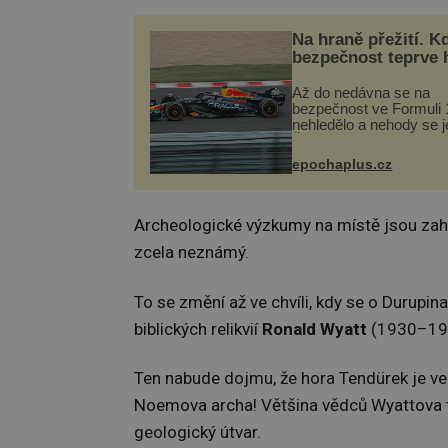
Na hraně přežití. K
bezpečnost teprve 
Až do nedávna se na
bezpečnost ve Formuli 1
nehledělo a nehody se je
Řada pilotů to poznala n
kůži, často s trvalými 
epochaplus.cz
nebo bohužel i ztrátou ž
Dnes nepochopiteln...
Archeologické výzkumy na místě jsou zahá
zcela neznámý.
To se změní až ve chvíli, kdy se o Durupi
biblických relikvií
Ronald Wyatt
(1930–19
Ten nabude dojmu, že hora Tendürek je ve
Noemova archa! Většina vědců Wyattova tvrz
geologický útvar.