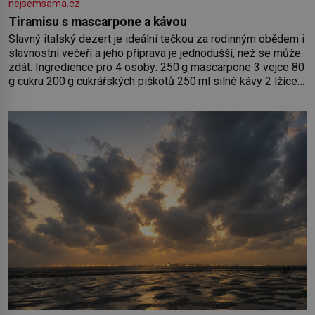
nejsemsama.cz
Tiramisu s mascarpone a kávou
Slavný italský dezert je ideální tečkou za rodinným obědem i
slavnostní večeří a jeho příprava je jednodušší, než se může
zdát. Ingredience pro 4 osoby: 250 g mascarpone 3 vejce 80
g cukru 200 g cukrářských piškotů 250 ml silné kávy 2 lžíce
amaretta kakao na posypání Postup: Oddělte žloutky od
bílků. Žloutky vyšlehejte s cukrem do světlé pěny a postupně
do nich vmíchejte mascarpone, aby vznikl hladký