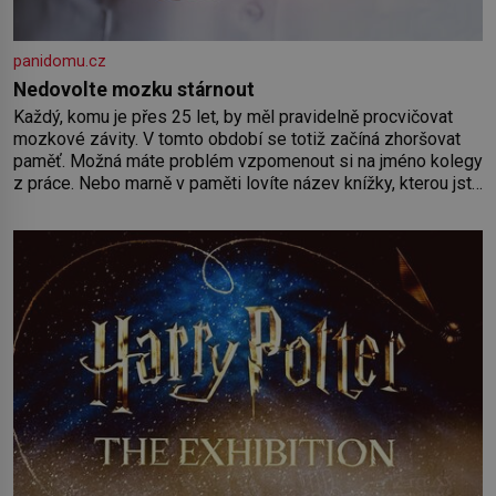
panidomu.cz
Nedovolte mozku stárnout
Každý, komu je přes 25 let, by měl pravidelně procvičovat
mozkové závity. V tomto období se totiž začíná zhoršovat
paměť. Možná máte problém vzpomenout si na jméno kolegy
z práce. Nebo marně v paměti lovíte název knížky, kterou jste
nedávno přečetli. Je to opravdu tak, s věkem jako kdyby se
paměť rozhodla stávkovat. Cvičte