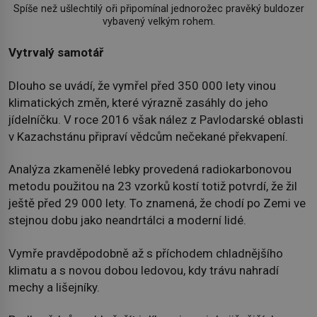
Spíše než ušlechtilý oři připomínal jednorožec pravěký buldozer
vybavený velkým rohem.
Vytrvalý samotář
Dlouho se uvádí, že vymřel před 350 000 lety vinou
klimatických změn, které výrazně zasáhly do jeho
jídelníčku. V roce 2016 však nález z Pavlodarské oblasti
v Kazachstánu připraví vědcům nečekané překvapení.
Analýza zkamenělé lebky provedená radiokarbonovou
metodu použitou na 23 vzorků kostí totiž potvrdí, že žil
ještě před 29 000 lety. To znamená, že chodí po Zemi ve
stejnou dobu jako neandrtálci a moderní lidé.
Vymře pravděpodobně až s příchodem chladnějšího
klimatu a s novou dobou ledovou, kdy trávu nahradí
mechy a lišejníky.