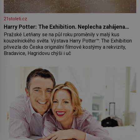
21stoleti.cz
Harry Potter: The Exhibition. Neplecha zahájena…
Pražské Letňany se na půl roku proměnily v malý kus
kouzelnického světa. Výstava Harry Potter™: The Exhibition
přivezla do Česka originální filmové kostýmy a rekvizity,
Bradavice, Hagridovu chýši i uč