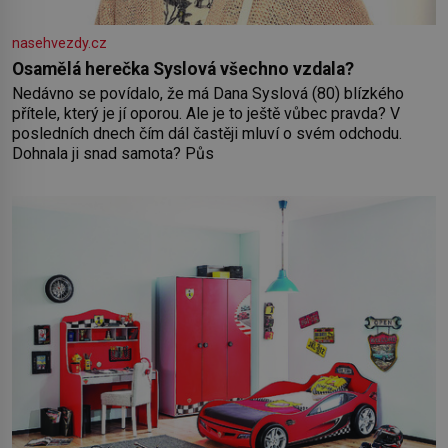
nasehvezdy.cz
Osamělá herečka Syslová všechno vzdala?
Nedávno se povídalo, že má Dana Syslová (80) blízkého
přítele, který je jí oporou. Ale je to ještě vůbec pravda? V
posledních dnech čím dál častěji mluví o svém odchodu.
Dohnala ji snad samota? Půs