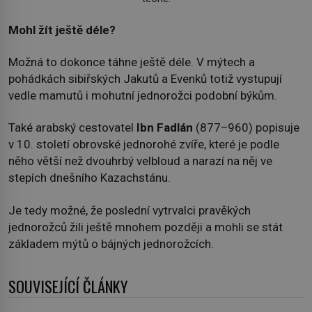
Mohl žít ještě déle?
Možná to dokonce táhne ještě déle. V mýtech a
pohádkách sibiřských Jakutů a Evenků totiž vystupují
vedle mamutů i mohutní jednorožci podobní býkům.
Také arabský cestovatel
Ibn Fadlán
(877–960) popisuje
v 10. století obrovské jednorohé zvíře, které je podle
něho větší než dvouhrbý velbloud a narazí na něj ve
stepích dnešního Kazachstánu.
Je tedy možné, že poslední vytrvalci pravěkých
jednorožců žili ještě mnohem později a mohli se stát
základem mýtů o bájných jednorožcích.
SOUVISEJÍCÍ ČLÁNKY