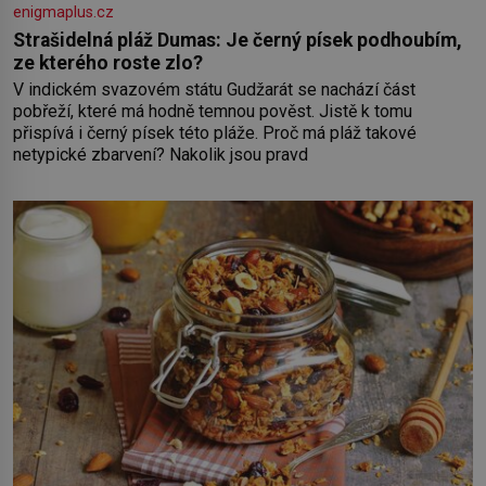
enigmaplus.cz
Strašidelná pláž Dumas: Je černý písek podhoubím,
ze kterého roste zlo?
V indickém svazovém státu Gudžarát se nachází část
pobřeží, které má hodně temnou pověst. Jistě k tomu
přispívá i černý písek této pláže. Proč má pláž takové
netypické zbarvení? Nakolik jsou pravd