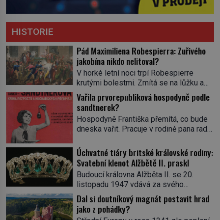
HISTORIE
Pád Maximiliena Robespierra: Zuřivého
jakobína nikdo nelitoval?
V horké letní noci trpí Robespierre
krutými bolestmi. Zmítá se na lůžku a
hlavou mu víří kolotoč myšlenek. Když
Vařila prvorepubliková hospodyně podle
se probere z mdlob, vzpomene si na
sandtnerek?
jednu z pařížských jasnovidek, kterou
Hospodyně Františka přemítá, co bude
před lety navštívil. Prorokovala mu
dneska vařit. Pracuje v rodině pana rady
tragický osud. Tehdy se jí vysmál.
a ten má mlsný jazýček. Zalistuje proto
„Robespierre to dotáhne hodně daleko,“
rychle v jedné ze „sandtnerek“.
Úchvatné tiáry britské královské rodiny:
prohlásil o něm jiný významný
„Zaplaťpánbůh, že už nemusíme chodit
Svatební klenot Alžbětě II. praskl
francouzský revolucionář, Honoré de
s lístky,“ povzdechne si směrem ke
Mirabeau […]
Budoucí královna Alžběta II. se 20.
služce, kterou má v kuchyni k ruce.
listopadu 1947 vdává za svého
Ještě v prvních letech nové republiky
vyvoleného Filipa Mountbattena. Aby
Dal si doutníkový magnát postavit hrad
fungoval kvůli nedostatku zboží
měla na obřad ve Westminsteru podle
jako z pohádky?
přídělový systém. […]
tradice „něco vypůjčeného“, její matka jí