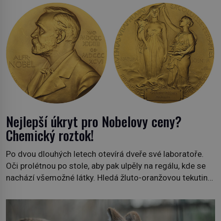
Nejlepší úkryt pro Nobelovy ceny?
Chemický roztok!
Po dvou dlouhých letech otevírá dveře své laboratoře.
Oči prolétnou po stole, aby pak ulpěly na regálu, kde se
nachází všemožné látky. Hledá žluto-oranžovou tekutinu,
jakmile ji zahlédne, nesmírně se mu uleví. Teď může svůj
plán dokončit. Pod termínem aqua regia se skrývá
směs s názvem lučavka královská. Svůj přídomek nemá