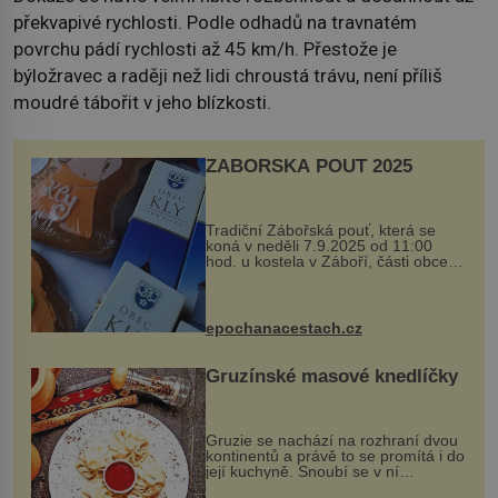
překvapivé rychlosti. Podle odhadů na travnatém
povrchu pádí rychlosti až 45 km/h. Přestože je
býložravec a raději než lidi chroustá trávu, není příliš
moudré tábořit v jeho blízkosti.
ZÁBOŘSKÁ POUŤ 2025
Tradiční Zábořská pouť, která se
koná v neděli 7.9.2025 od 11:00
hod. u kostela v Záboří, části obce
Kly u Mělníka. V programu naleznete
komentovanou prohlídku kostela,
dobovou hudbu, řemesla, atrakce...
epochanacestach.cz
Gruzínské masové knedlíčky
Gruzie se nachází na rozhraní dvou
kontinentů a právě to se promítá i do
její kuchyně. Snoubí se v ní
evropské a asijské chutě a díky tomu