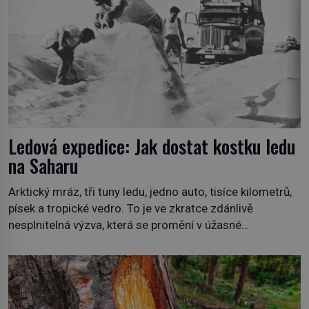
Ledová expedice: Jak dostat kostku ledu
na Saharu
Arktický mráz, tři tuny ledu, jedno auto, tisíce kilometrů,
písek a tropické vedro. To je ve zkratce zdánlivě
nesplnitelná výzva, která se promění v úžasné
dobrodružství a důkaz, že nic není nemožné. Vše začíná
na podzim 1958 jako hec. Rádio Luxembourg přichází s
neobvyklou výzvou. Tomu, kdo dokáže dopravit ze
severního polárního kruhu na […]