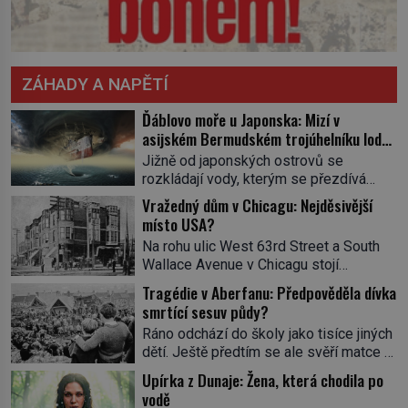
ZÁHADY A NAPĚTÍ
Ďáblovo moře u Japonska: Mizí v
asijském Bermudském trojúhelníku lodě
ve spárech neznámé síly?
Jižně od japonských ostrovů se
rozkládají vody, kterým se přezdívá
Ďáblovo moře. Vypráví se o lodích
Vražedný dům v Chicagu: Nejděsivější
mizejících beze stopy, podivných
místo USA?
světlech, zrádných proudech i mořských
Na rohu ulic West 63rd Street a South
dracích, kteří měli tyto končiny střežit už
Wallace Avenue v Chicagu stojí
v dávných legendách. Je tichomořský
nenápadná pošta. Nemá žádný speciální
Dračí trojúhelník skutečně prokletým
Tragédie v Aberfanu: Předpověděla dívka
nápis ani pamětní desku. A přesto prý
místem, nebo se zde jen nebezpečná
smrtící sesuv půdy?
místní zaměstnanci neradi chodí do
příroda proměnila v jednu z
Ráno odchází do školy jako tisíce jiných
sklepa. Právě tady totiž sídlil sériový
nejpůsobivějších námořních záhad? […]
dětí. Ještě předtím se ale svěří matce s
vrah H. H. Holmes a také
podivným snem. Ve škole, kterou dobře
nejpropracovanější past na lidi
Upírka z Dunaje: Žena, která chodila po
zná, tentokrát nevidí budovu ani
v dějinách americké kriminalistiky.
vodě
spolužáky. Místo nich se před ní tyčí