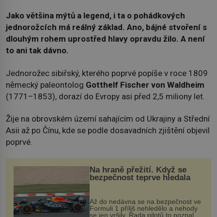
Jako většina mýtů a legend, i ta o pohádkových
jednorožcích má reálný základ. Ano, bájné stvoření s
dlouhým rohem uprostřed hlavy opravdu žilo. A není
to ani tak dávno.
Jednorožec sibiřský, kterého poprvé popíše v roce 1809
německý paleontolog
Gotthelf Fischer von Waldheim
(1771–1853), dorazí do Evropy asi před 2,5 miliony let.
Žije na obrovském území sahajícím od Ukrajiny a Střední
Asii až po Čínu, kde se podle dosavadních zjištění objevil
poprvé.
Na hraně přežití. Když se
bezpečnost teprve hledala
Až do nedávna se na bezpečnost ve
Formuli 1 příliš nehledělo a nehody
se jen vršily. Řada pilotů to poznala