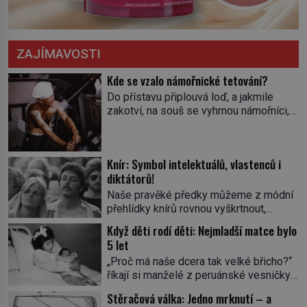
ZAJÍMAVOSTI
Kde se vzalo námořnické tetování?
Do přístavu připlouvá loď, a jakmile
zakotví, na souš se vyhrnou námořníci,
aby utišili žízeň i chtíč. Jdou oním
zvláštním houpavým krokem. A kdyby je
někdo nepoznal podle toho, napoví mu
Knír: Symbol intelektuálů, vlastenců i
potetované paže. Námořnická kérka je
diktátorů!
totiž něco jako uniforma. Tetování jako
takové má velmi hlubokou minulost.
Naše pravěké předky můžeme z módní
Tetovaný je už pračlověk Ötzi, který
přehlídky knírů rovnou vyškrtnout,
zemřel […]
protože historici se shodují, že za
Když děti rodí děti: Nejmladší matce bylo
jedním z nejstarších knírů musíme až do
5 let
starověkého Egypta. Najdeme ho na
„Proč má naše dcera tak velké břicho?“
soše egyptského prince Rahotepa, jenž
říkají si manželé z peruánské vesničky
žil ve 26. století před naším
Ticrapo a raději vezmou malou Linu do
letopočtem! Není to ale něco obvyklého,
Stěračová válka: Jedno mrknutí – a
nemocnice. Nemá ale v břiše nádor, jak
proto právě obyvatelé ze stínu pyramid