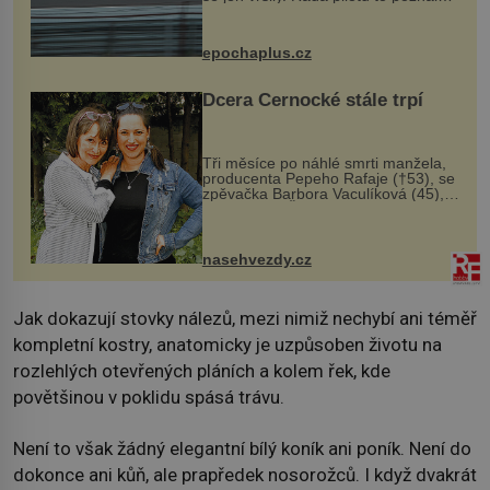
na vlastní kůži, často s trvalými
následky nebo bohužel i ztrátou
života. Dnes nepochopiteln...
epochaplus.cz
Dcera Černocké stále trpí
Tři měsíce po náhlé smrti manžela,
producenta Pepeho Rafaje (†53), se
zpěvačka Barbora Vaculíková (45),
dcera Petry Černocké (75), poprvé
ozvala veřejnosti. Na sociální síti
sdílela, že se snaží fung...
nasehvezdy.cz
Jak dokazují stovky nálezů, mezi nimiž nechybí ani téměř
kompletní kostry, anatomicky je uzpůsoben životu na
rozlehlých otevřených pláních a kolem řek, kde
povětšinou v poklidu spásá trávu.
Není to však žádný elegantní bílý koník ani poník. Není do
dokonce ani kůň, ale prapředek nosorožců. I když dvakrát