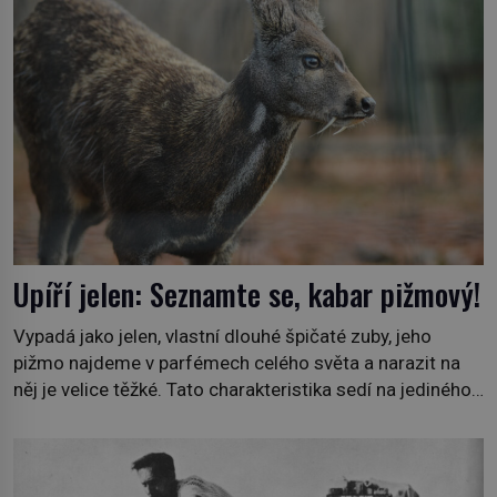
pro nic za nic, […]
Upíří jelen: Seznamte se, kabar pižmový!
Vypadá jako jelen, vlastní dlouhé špičaté zuby, jeho
pižmo najdeme v parfémech celého světa a narazit na
něj je velice těžké. Tato charakteristika sedí na jediného
zástupce zvířecí říše – kabara pižmového. V Evropě ho
jako první popíše švédský botanik Carl Linné (1707–
1778), jenže v Asii o něm ví už celá staletí. Zvíře
připomíná jelena, v kohoutku dosahuje […]