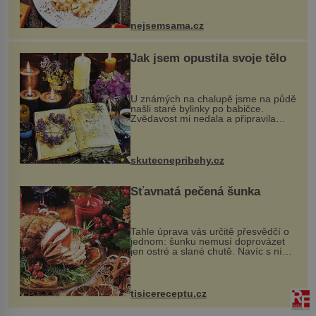
vznikají rozmanité a chuťově bohaté
pokrmy, které rozhodně st...
nejsemsama.cz
Jak jsem opustila svoje tělo
U známých na chalupě jsme na půdě
našli staré bylinky po babičce.
Zvědavost mi nedala a připravila
jsem si z nich lektvar… Zimní pobyt
na chalupě se pro mě vlastní vinou
změnil v děsivý zážitek, na kt...
skutecnepribehy.cz
Šťavnatá pečená šunka
Tahle úprava vás určitě přesvědčí o
jednom: šunku nemusí doprovázet
jen ostré a slané chutě. Navíc s ní
nakrmíte poměrně hodně hladových
krků. Ingredience sádlo 3 kg šunky
vcelku 3 stroužky česneku hl...
tisicereceptu.cz