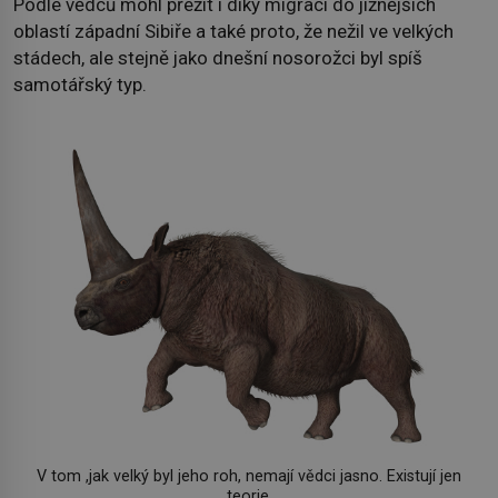
Podle vědců mohl přežít i díky migraci do jižnějších
oblastí západní Sibiře a také proto, že nežil ve velkých
stádech, ale stejně jako dnešní nosorožci byl spíš
samotářský typ.
V tom ,jak velký byl jeho roh, nemají vědci jasno. Existují jen
teorie.