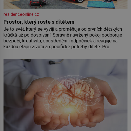
rezidenceonline.cz
Prostor, který roste s dítětem
Je to svět, který se vyvíjí a proměňuje od prvních dětských
krůčků až po dospívání. Správně navržený pokoj podporuje
bezpečí, kreativitu, soustředění i odpočinek a reaguje na
každou etapu života a specifické potřeby dítěte. Pro
nejmenší je klíčová jednoduchost, měkkost a bezpečí, proto
by pokoj miminka měl působit především klidně a útulně.
Předškolní věk je