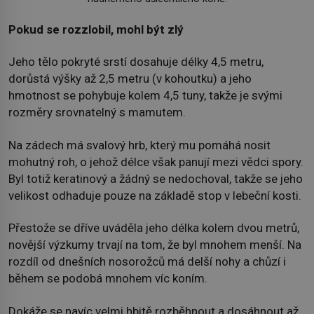
Pokud se rozzlobil, mohl být zlý
Jeho tělo pokryté srstí dosahuje délky 4,5 metru,
dorůstá výšky až 2,5 metru (v kohoutku) a jeho
hmotnost se pohybuje kolem 4,5 tuny, takže je svými
rozměry srovnatelný s mamutem.
Na zádech má svalový hrb, který mu pomáhá nosit
mohutný roh, o jehož délce však panují mezi vědci spory.
Byl totiž keratinový a žádný se nedochoval, takže se jeho
velikost odhaduje pouze na základě stop v lebeční kosti.
Přestože se dříve uváděla jeho délka kolem dvou metrů,
novější výzkumy trvají na tom, že byl mnohem menší. Na
rozdíl od dnešních nosorožců má delší nohy a chůzí i
během se podobá mnohem víc koním.
Dokáže se navíc velmi hbitě rozběhnout a dosáhnout až