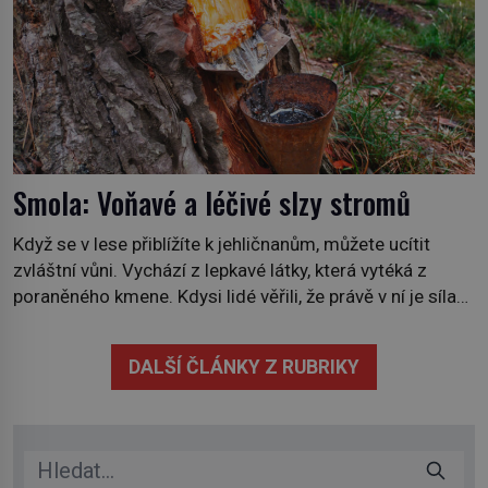
Smola: Voňavé a léčivé slzy stromů
Když se v lese přiblížíte k jehličnanům, můžete ucítit
zvláštní vůni. Vychází z lepkavé látky, která vytéká z
poraněného kmene. Kdysi lidé věřili, že právě v ní je síla
stromu. Smola také patří k nejstarším surovinám, s nimiž
lidstvo pracovalo. Chrání strom před infekcí, hmyzem a
DALŠÍ ČLÁNKY Z RUBRIKY
vysycháním. Dá se říct, že je to přírodní […]