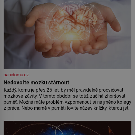
panidomu.cz
Nedovolte mozku stárnout
Každý, komu je přes 25 let, by měl pravidelně procvičovat
mozkové závity. V tomto období se totiž začíná zhoršovat
paměť. Možná máte problém vzpomenout si na jméno kolegy
z práce. Nebo marně v paměti lovíte název knížky, kterou jste
nedávno přečetli. Je to opravdu tak, s věkem jako kdyby se
paměť rozhodla stávkovat. Cvičte