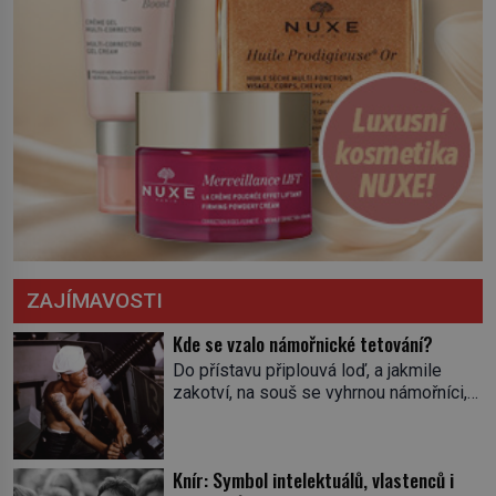
ZAJÍMAVOSTI
Kde se vzalo námořnické tetování?
Do přístavu připlouvá loď, a jakmile
zakotví, na souš se vyhrnou námořníci,
aby utišili žízeň i chtíč. Jdou oním
zvláštním houpavým krokem. A kdyby je
někdo nepoznal podle toho, napoví mu
Knír: Symbol intelektuálů, vlastenců i
potetované paže. Námořnická kérka je