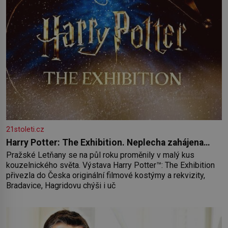
21stoleti.cz
Harry Potter: The Exhibition. Neplecha zahájena…
Pražské Letňany se na půl roku proměnily v malý kus
kouzelnického světa. Výstava Harry Potter™: The Exhibition
přivezla do Česka originální filmové kostýmy a rekvizity,
Bradavice, Hagridovu chýši i uč