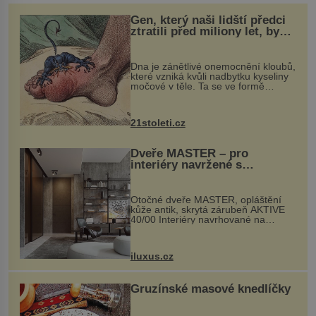
Gen, který naši lidští předci
ztratili před miliony let, by
mohl pomoci s léčbou
„nemoci králů“
Dna je zánětlivé onemocnění kloubů,
které vzniká kvůli nadbytku kyseliny
močové v těle. Ta se ve formě
krystalků ukládá v blízkosti kloubů,
nejčastěji přitom postihuje palce na
nohou, a způsobuje bole...
21stoleti.cz
Dveře MASTER – pro
interiéry navržené s
rozumem i vášní!
Otočné dveře MASTER, opláštění
kůže antik, skrytá zárubeň AKTIVE
40/00 Interiéry navrhované na
zakázku často vyžadují atypické
rozměry nejen nábytku, ale i
otvorových prvků. Technické zázemí
iluxus.cz
dnes umož...
Gruzínské masové knedlíčky