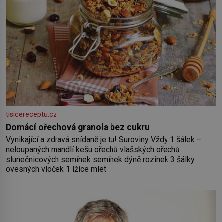
tisicereceptu.cz
Domácí ořechová granola bez cukru
Vynikající a zdravá snídaně je tu! Suroviny Vždy 1 šálek –
neloupaných mandlí kešu ořechů vlašských ořechů
slunečnicových semínek semínek dýně rozinek 3 šálky
ovesných vloček 1 lžíce mlet