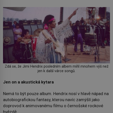
Zdá se, že Jimi Hendrix posledním albem mířil mnohem výš než
jen k další várce songů.
Jen on a akustická kytara
Nemá to být pouze album. Hendrix nosí v hlavě nápad na
autobiografickou fantasy, kterou navíc zamýšlí jako
doprovod k animovanému filmu o černošské rockové
hvězdě.