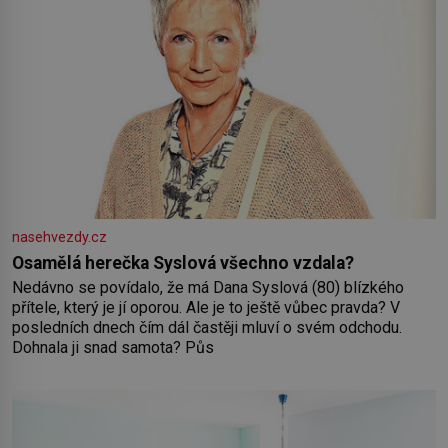
nasehvezdy.cz
Osamělá herečka Syslová všechno vzdala?
Nedávno se povídalo, že má Dana Syslová (80) blízkého
přítele, který je jí oporou. Ale je to ještě vůbec pravda? V
posledních dnech čím dál častěji mluví o svém odchodu.
Dohnala ji snad samota? Půs