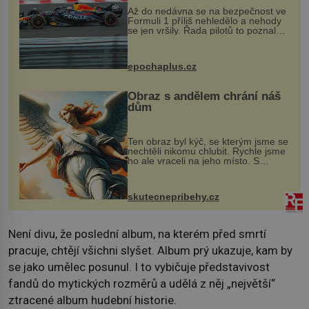
Až do nedávna se na bezpečnost ve
Formuli 1 příliš nehledělo a nehody
se jen vršily. Řada pilotů to poznala
na vlastní kůži, často s trvalými
následky nebo bohužel i ztrátou
života. Dnes nepochopiteln...
epochaplus.cz
Obraz s andělem chrání náš
dům
Ten obraz byl kýč, se kterým jsme se
nechtěli nikomu chlubit. Rychle jsme
ho ale vraceli na jeho místo. S
manželem Vaškem jsme si pořídili
chaloupku, takový domek na severu
Čech, kde jsme si naplánova...
skutecnepribehy.cz
Není divu, že poslední album, na kterém před smrtí
pracuje, chtějí všichni slyšet. Album prý ukazuje, kam by
se jako umělec posunul. I to vybičuje představivost
fandů do mytických rozměrů a udělá z něj „největší“
ztracené album hudební historie.