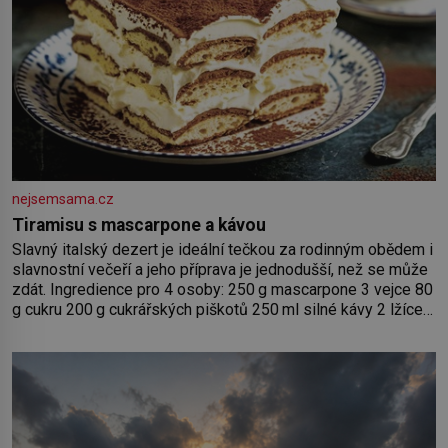
nejsemsama.cz
Tiramisu s mascarpone a kávou
Slavný italský dezert je ideální tečkou za rodinným obědem i
slavnostní večeří a jeho příprava je jednodušší, než se může
zdát. Ingredience pro 4 osoby: 250 g mascarpone 3 vejce 80
g cukru 200 g cukrářských piškotů 250 ml silné kávy 2 lžíce
amaretta kakao na posypání Postup: Oddělte žloutky od
bílků. Žloutky vyšlehejte s cukrem do světlé pěny a postupně
do nich vmíchejte mascarpone, aby vznikl hladký