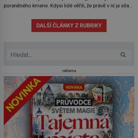
poraněného kmene. Kdysi lidé věřili, že právě v ní je síla
stromu. Smola také patří k nejstarším surovinám, s nimiž
lidstvo pracovalo. Chrání strom před infekcí, hmyzem a
DALŠÍ ČLÁNKY Z RUBRIKY
vysycháním. Dá se říct, že je to přírodní […]
reklama