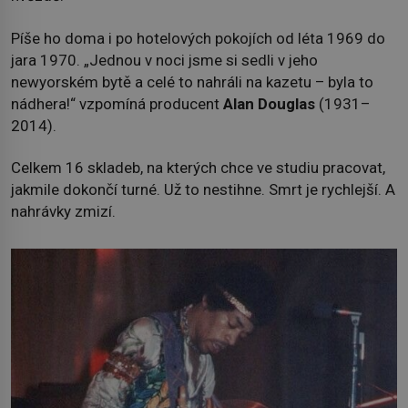
Píše ho doma i po hotelových pokojích od léta 1969 do
jara 1970. „Jednou v noci jsme si sedli v jeho
newyorském bytě a celé to nahráli na kazetu – byla to
nádhera!“ vzpomíná producent
Alan Douglas
(1931–
2014).
Celkem 16 skladeb, na kterých chce ve studiu pracovat,
jakmile dokončí turné. Už to nestihne. Smrt je rychlejší. A
nahrávky zmizí.