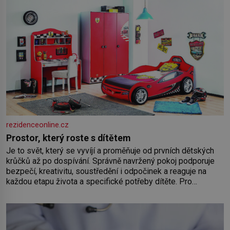
rezidenceonline.cz
Prostor, který roste s dítětem
Je to svět, který se vyvíjí a proměňuje od prvních dětských
krůčků až po dospívání. Správně navržený pokoj podporuje
bezpečí, kreativitu, soustředění i odpočinek a reaguje na
každou etapu života a specifické potřeby dítěte. Pro
nejmenší je klíčová jednoduchost, měkkost a bezpečí, proto
by pokoj miminka měl působit především klidně a útulně.
Předškolní věk je