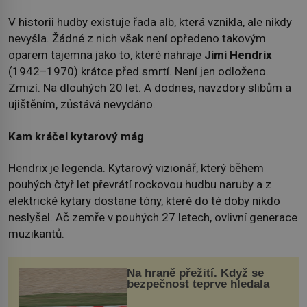
V historii hudby existuje řada alb, která vznikla, ale nikdy
nevyšla. Žádné z nich však není opředeno takovým
oparem tajemna jako to, které nahraje
Jimi Hendrix
(1942–1970) krátce před smrtí. Není jen odloženo.
Zmizí. Na dlouhých 20 let. A dodnes, navzdory slibům a
ujištěním, zůstává nevydáno.
Kam kráčel kytarový mág
Hendrix je legenda. Kytarový vizionář, který během
pouhých čtyř let převrátí rockovou hudbu naruby a z
elektrické kytary dostane tóny, které do té doby nikdo
neslyšel. Ač zemře v pouhých 27 letech, ovlivní generace
muzikantů.
Na hraně přežití. Když se
bezpečnost teprve hledala