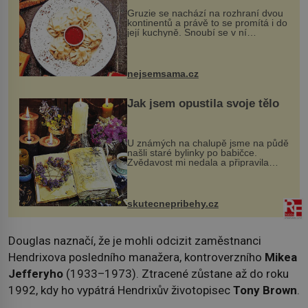
Gruzie se nachází na rozhraní dvou
kontinentů a právě to se promítá i do
její kuchyně. Snoubí se v ní
evropské a asijské chutě a díky tomu
vznikají rozmanité a chuťově bohaté
pokrmy, které rozhodně st...
nejsemsama.cz
Jak jsem opustila svoje tělo
U známých na chalupě jsme na půdě
našli staré bylinky po babičce.
Zvědavost mi nedala a připravila
jsem si z nich lektvar… Zimní pobyt
na chalupě se pro mě vlastní vinou
změnil v děsivý zážitek, na kt...
skutecnepribehy.cz
Douglas naznačí, že je mohli odcizit zaměstnanci
Hendrixova posledního manažera, kontroverzního
Mikea
Jefferyho
(1933–1973). Ztracené zůstane až do roku
1992, kdy ho vypátrá Hendrixův životopisec
Tony Brown
.