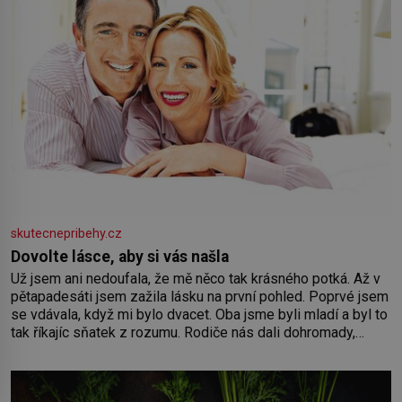
skutecnepribehy.cz
Dovolte lásce, aby si vás našla
Už jsem ani nedoufala, že mě něco tak krásného potká. Až v
pětapadesáti jsem zažila lásku na první pohled. Poprvé jsem
se vdávala, když mi bylo dvacet. Oba jsme byli mladí a byl to
tak říkajíc sňatek z rozumu. Rodiče nás dali dohromady,
Toník byl dobře zaopatřený mladý muž. Manželství nám
oběma moc nesvědčilo, brzy jsme zjistili, že