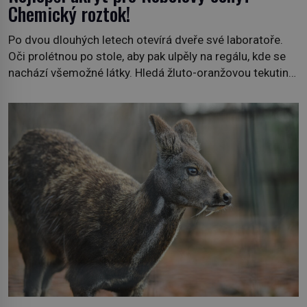
Chemický roztok!
Po dvou dlouhých letech otevírá dveře své laboratoře.
Oči prolétnou po stole, aby pak ulpěly na regálu, kde se
nachází všemožné látky. Hledá žluto-oranžovou tekutinu,
jakmile ji zahlédne, nesmírně se mu uleví. Teď může svůj
plán dokončit. Pod termínem aqua regia se skrývá
směs s názvem lučavka královská. Svůj přídomek nemá
pro nic za nic, […]