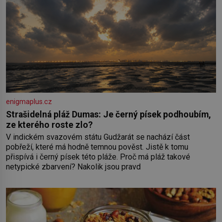
enigmaplus.cz
Strašidelná pláž Dumas: Je černý písek podhoubím,
ze kterého roste zlo?
V indickém svazovém státu Gudžarát se nachází část
pobřeží, které má hodně temnou pověst. Jistě k tomu
přispívá i černý písek této pláže. Proč má pláž takové
netypické zbarvení? Nakolik jsou pravd