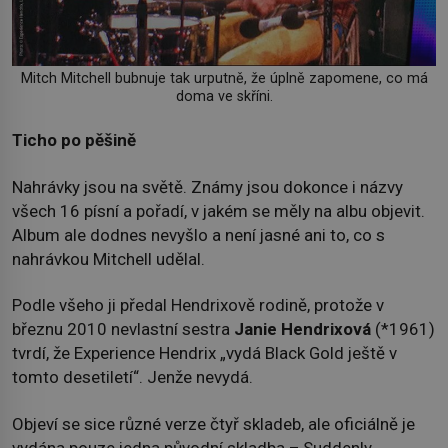
Mitch Mitchell bubnuje tak urputně, že úplně zapomene, co má
doma ve skříni.
Ticho po pěšině
Nahrávky jsou na světě. Známy jsou dokonce i názvy
všech 16 písní a pořadí, v jakém se měly na albu objevit.
Album ale dodnes nevyšlo a není jasné ani to, co s
nahrávkou Mitchell udělal.
Podle všeho ji předal Hendrixově rodině, protože v
březnu 2010 nevlastní sestra
Janie Hendrixová
(*1961)
tvrdí, že Experience Hendrix „vydá Black Gold ještě v
tomto desetiletí“. Jenže nevydá.
Objeví se sice různé verze čtyř skladeb, ale oficiálně je
vydána pouze jedna původní skladba – Suddenly