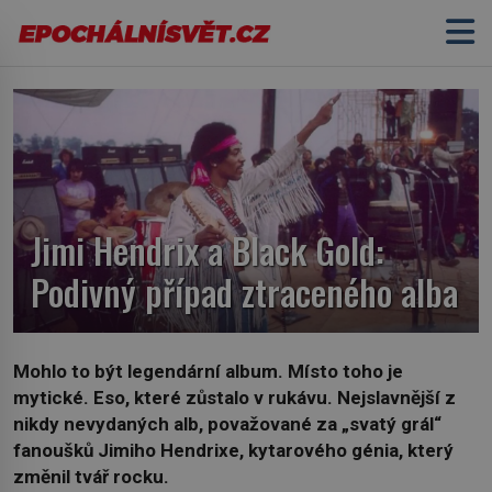
Jimi Hendrix a Black Gold:
Podivný případ ztraceného alba
Mohlo to být legendární album. Místo toho je
mytické. Eso, které zůstalo v rukávu. Nejslavnější z
nikdy nevydaných alb, považované za „svatý grál“
fanoušků Jimiho Hendrixe, kytarového génia, který
změnil tvář rocku.