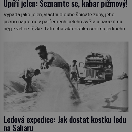
Upíří jelen: Seznamte se, kabar pižmový!
Vypadá jako jelen, vlastní dlouhé špičaté zuby, jeho
pižmo najdeme v parfémech celého světa a narazit na
něj je velice těžké. Tato charakteristika sedí na jediného
zástupce zvířecí říše – kabara pižmového. V Evropě ho
jako první popíše švédský botanik Carl Linné (1707–
1778), jenže v Asii o něm ví už celá staletí. Zvíře
připomíná jelena, v kohoutku dosahuje […]
Ledová expedice: Jak dostat kostku ledu
na Saharu