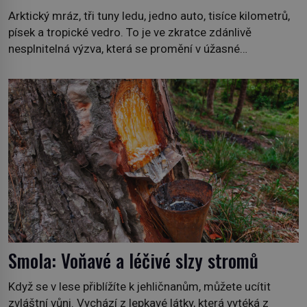
Arktický mráz, tři tuny ledu, jedno auto, tisíce kilometrů,
písek a tropické vedro. To je ve zkratce zdánlivě
nesplnitelná výzva, která se promění v úžasné
dobrodružství a důkaz, že nic není nemožné. Vše začíná
na podzim 1958 jako hec. Rádio Luxembourg přichází s
neobvyklou výzvou. Tomu, kdo dokáže dopravit ze
severního polárního kruhu na […]
Smola: Voňavé a léčivé slzy stromů
Když se v lese přiblížíte k jehličnanům, můžete ucítit
zvláštní vůni. Vychází z lepkavé látky, která vytéká z