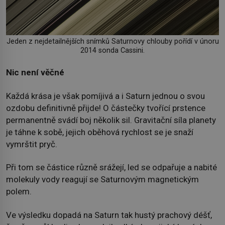
Jeden z nejdetailnějších snímků Saturnovy chlouby pořídí v únoru
2014 sonda Cassini.
Nic není věčné
Každá krása je však pomíjivá a i Saturn jednou o svou
ozdobu definitivně přijde! O částečky tvořící prstence
permanentně svádí boj několik sil. Gravitační síla planety
je táhne k sobě, jejich oběhová rychlost se je snaží
vymrštit pryč.
Při tom se částice různě srážejí, led se odpařuje a nabité
molekuly vody reagují se Saturnovým magnetickým
polem.
Ve výsledku dopadá na Saturn tak hustý prachový déšť,