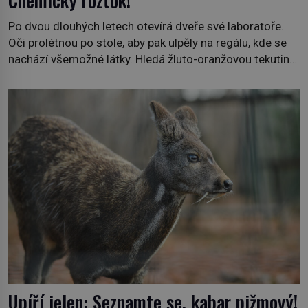
Chemický roztok!
Po dvou dlouhých letech otevírá dveře své laboratoře.
Oči prolétnou po stole, aby pak ulpěly na regálu, kde se
nachází všemožné látky. Hledá žluto-oranžovou tekutinu,
jakmile ji zahlédne, nesmírně se mu uleví. Teď může svůj
plán dokončit. Pod termínem aqua regia se skrývá
směs s názvem lučavka královská. Svůj přídomek nemá
pro nic za nic, […]
Upíří jelen: Seznamte se, kabar pižmový!