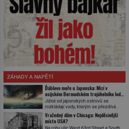
ZÁHADY A NAPĚTÍ
Ďáblovo moře u Japonska: Mizí v
asijském Bermudském trojúhelníku lodě
ve spárech neznámé síly?
Jižně od japonských ostrovů se
rozkládají vody, kterým se přezdívá
Ďáblovo moře. Vypráví se o lodích
Vražedný dům v Chicagu: Nejděsivější
mizejících beze stopy, podivných
místo USA?
světlech, zrádných proudech i mořských
Na rohu ulic West 63rd Street a South