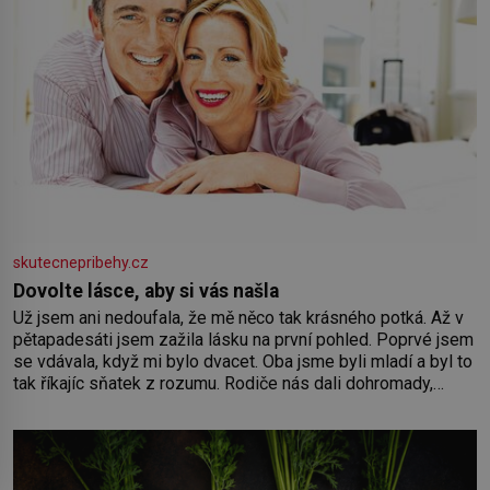
skutecnepribehy.cz
Dovolte lásce, aby si vás našla
Už jsem ani nedoufala, že mě něco tak krásného potká. Až v
pětapadesáti jsem zažila lásku na první pohled. Poprvé jsem
se vdávala, když mi bylo dvacet. Oba jsme byli mladí a byl to
tak říkajíc sňatek z rozumu. Rodiče nás dali dohromady,
Toník byl dobře zaopatřený mladý muž. Manželství nám
oběma moc nesvědčilo, brzy jsme zjistili, že