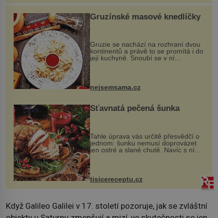
Gruzínské masové knedlíčky
Gruzie se nachází na rozhraní dvou
kontinentů a právě to se promítá i do
její kuchyně. Snoubí se v ní
evropské a asijské chutě a díky tomu
vznikají rozmanité a chuťově bohaté
pokrmy, které rozhodně st...
nejsemsama.cz
Šťavnatá pečená šunka
Tahle úprava vás určitě přesvědčí o
jednom: šunku nemusí doprovázet
jen ostré a slané chutě. Navíc s ní
nakrmíte poměrně hodně hladových
krků. Ingredience sádlo 3 kg šunky
vcelku 3 stroužky česneku hl...
tisicereceptu.cz
Když Galileo Galilei v 17. století pozoruje, jak se zvláštní
objekty u Saturnu zmenšují a mizí, ve skutečnosti se jen