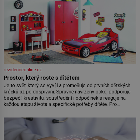
rezidenceonline.cz
Prostor, který roste s dítětem
Je to svět, který se vyvíjí a proměňuje od prvních dětských
krůčků až po dospívání. Správně navržený pokoj podporuje
bezpečí, kreativitu, soustředění i odpočinek a reaguje na
každou etapu života a specifické potřeby dítěte. Pro
nejmenší je klíčová jednoduchost, měkkost a bezpečí, proto
by pokoj miminka měl působit především klidně a útulně.
Předškolní věk je