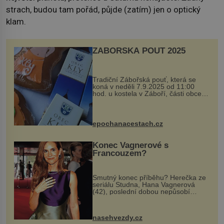
strach, budou tam pořád, půjde (zatím) jen o optický
klam.
ZÁBOŘSKÁ POUŤ 2025
Tradiční Zábořská pouť, která se
koná v neděli 7.9.2025 od 11:00
hod. u kostela v Záboří, části obce
Kly u Mělníka. V programu naleznete
komentovanou prohlídku kostela,
dobovou hudbu, řemesla, atrakce...
epochanacestach.cz
Konec Vagnerové s
Francouzem?
Smutný konec příběhu? Herečka ze
seriálu Studna, Hana Vagnerová
(42), poslední dobou nepůsobí
nejšťastněji. Ačkoli časy její anorexie
jsou už dávno pryč a opět se pyšnila
ženskými křivkami, najednou s...
nasehvezdy.cz