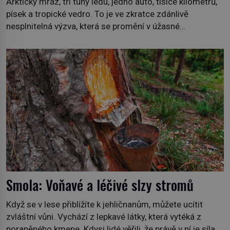
Arktický mráz, tři tuny ledu, jedno auto, tisíce kilometrů,
písek a tropické vedro. To je ve zkratce zdánlivě
nesplnitelná výzva, která se promění v úžasné
dobrodružství a důkaz, že nic není nemožné. Vše začíná
na podzim 1958 jako hec. Rádio Luxembourg přichází s
neobvyklou výzvou. Tomu, kdo dokáže dopravit ze
severního polárního kruhu na […]
Smola: Voňavé a léčivé slzy stromů
Když se v lese přiblížíte k jehličnanům, můžete ucítit
zvláštní vůni. Vychází z lepkavé látky, která vytéká z
poraněného kmene. Kdysi lidé věřili, že právě v ní je síla