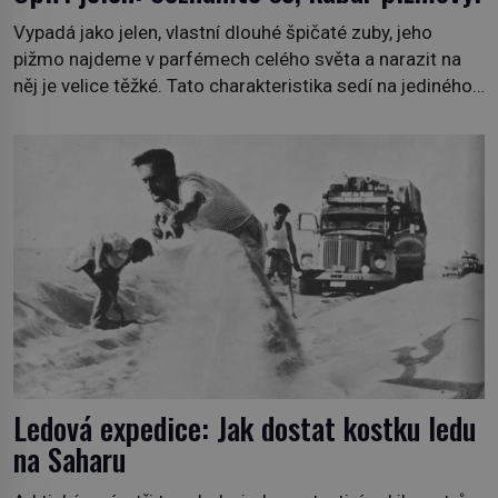
Vypadá jako jelen, vlastní dlouhé špičaté zuby, jeho
pižmo najdeme v parfémech celého světa a narazit na
něj je velice těžké. Tato charakteristika sedí na jediného
zástupce zvířecí říše – kabara pižmového. V Evropě ho
jako první popíše švédský botanik Carl Linné (1707–
1778), jenže v Asii o něm ví už celá staletí. Zvíře
připomíná jelena, v kohoutku dosahuje […]
Ledová expedice: Jak dostat kostku ledu
na Saharu