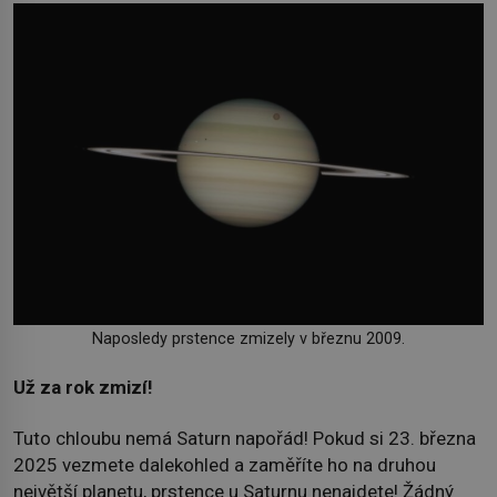
Naposledy prstence zmizely v březnu 2009.
Už za rok zmizí!
Tuto chloubu nemá Saturn napořád! Pokud si 23. března
2025 vezmete dalekohled a zaměříte ho na druhou
největší planetu, prstence u Saturnu nenajdete! Žádný