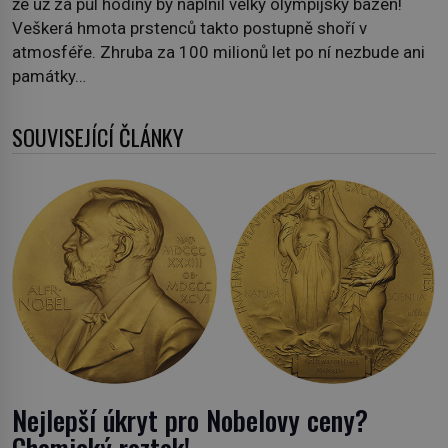
že už za půl hodiny by naplnil velký olympijský bazén!
Veškerá hmota prstenců takto postupně shoří v
atmosféře. Zhruba za 100 milionů let po ní nezbude ani
památky…
SOUVISEJÍCÍ ČLÁNKY
Nejlepší úkryt pro Nobelovy ceny?