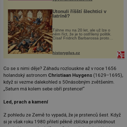
Utonuli říšští šlechtici v
latríně?
Táhne mu na 20 let, ale už lze o
něm říct, že je to ostřílený politik.
Císař Fridrich Barbarossa proto
posílá svého syna a dědice Jindřicha
VI. do Erfurtu, aby se stal
prostředníkem při řešení sporu m...
historyplus.cz
Co se s nimi děje? Záhadu rozlouskne až v roce 1656
holandský astronom
Christiaan Huygens
(1629–1695),
když si vezme dalekohled s 50násobným zvětšením.
„Saturn má kolem sebe obří prstence!“
Led, prach a kamení
Z pohledu ze Země to vypadá, že je prstenců šest. Když
si je však roku 1980 přiletí pěkně zblízka prohlédnout