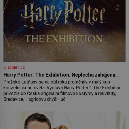
21stoleti.cz
Harry Potter: The Exhibition. Neplecha zahájena…
Pražské Letňany se na půl roku proměnily v malý kus
kouzelnického světa. Výstava Harry Potter™: The Exhibition
přivezla do Česka originální filmové kostýmy a rekvizity,
Bradavice, Hagridovu chýši i uč