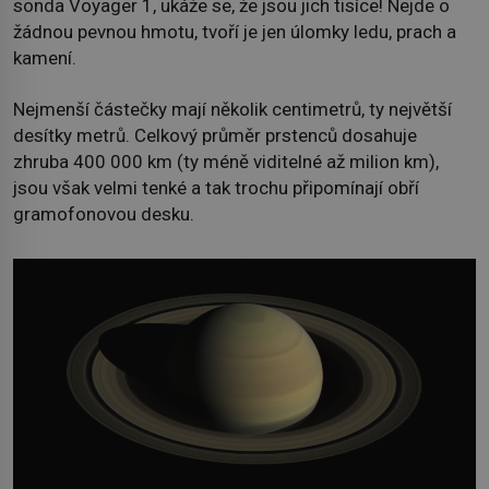
sonda Voyager 1, ukáže se, že jsou jich tisíce! Nejde o
žádnou pevnou hmotu, tvoří je jen úlomky ledu, prach a
kamení.
Nejmenší částečky mají několik centimetrů, ty největší
desítky metrů. Celkový průměr prstenců dosahuje
zhruba 400 000 km (ty méně viditelné až milion km),
jsou však velmi tenké a tak trochu připomínají obří
gramofonovou desku.