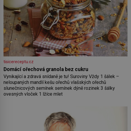
tisicereceptu.cz
Domácí ořechová granola bez cukru
Vynikající a zdravá snídaně je tu! Suroviny Vždy 1 šálek –
neloupaných mandlí kešu ořechů vlašských ořechů
slunečnicových semínek semínek dýně rozinek 3 šálky
ovesných vloček 1 lžíce mlet