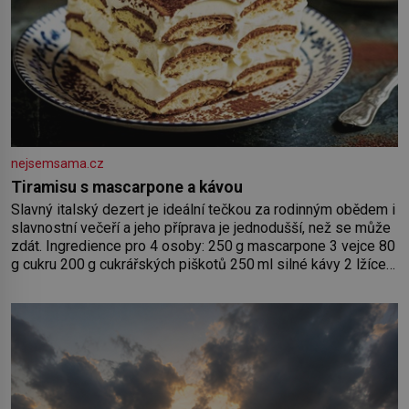
nejsemsama.cz
Tiramisu s mascarpone a kávou
Slavný italský dezert je ideální tečkou za rodinným obědem i
slavnostní večeří a jeho příprava je jednodušší, než se může
zdát. Ingredience pro 4 osoby: 250 g mascarpone 3 vejce 80
g cukru 200 g cukrářských piškotů 250 ml silné kávy 2 lžíce
amaretta kakao na posypání Postup: Oddělte žloutky od
bílků. Žloutky vyšlehejte s cukrem do světlé pěny a postupně
do nich vmíchejte mascarpone, aby vznikl hladký