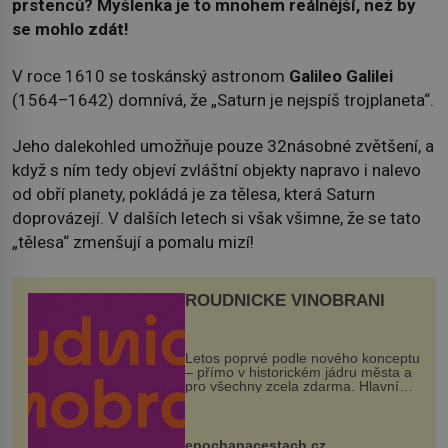
prstenců? Myšlenka je to mnohem reálnější, než by
se mohlo zdát!
V roce 1610 se toskánský astronom
Galileo Galilei
(1564–1642) domnívá, že „Saturn je nejspíš trojplaneta“.
Jeho dalekohled umožňuje pouze 32násobné zvětšení, a
když s ním tedy objeví zvláštní objekty napravo i nalevo
od obří planety, pokládá je za tělesa, která Saturn
doprovázejí. V dalších letech si však všimne, že se tato
„tělesa“ zmenšují a pomalu mizí!
ROUDNICKÉ VINOBRANÍ
Letos poprvé podle nového konceptu
– přímo v historickém jádru města a
pro všechny zcela zdarma. Hlavní
program se odehraje na Karlově a
Husově náměstí. Návštěvníci se
mohou těšit na víno, burčák, pes...
epochanacestach.cz