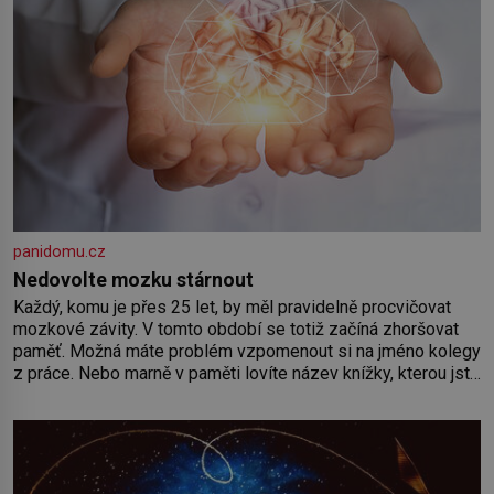
panidomu.cz
Nedovolte mozku stárnout
Každý, komu je přes 25 let, by měl pravidelně procvičovat
mozkové závity. V tomto období se totiž začíná zhoršovat
paměť. Možná máte problém vzpomenout si na jméno kolegy
z práce. Nebo marně v paměti lovíte název knížky, kterou jste
nedávno přečetli. Je to opravdu tak, s věkem jako kdyby se
paměť rozhodla stávkovat. Cvičte