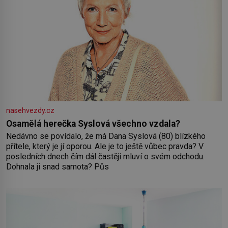
nasehvezdy.cz
Osamělá herečka Syslová všechno vzdala?
Nedávno se povídalo, že má Dana Syslová (80) blízkého
přítele, který je jí oporou. Ale je to ještě vůbec pravda? V
posledních dnech čím dál častěji mluví o svém odchodu.
Dohnala ji snad samota? Půs