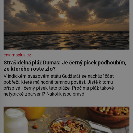
enigmaplus.cz
Strašidelná pláž Dumas: Je černý písek podhoubím,
ze kterého roste zlo?
V indickém svazovém státu Gudžarát se nachází část
pobřeží, které má hodně temnou pověst. Jistě k tomu
přispívá i černý písek této pláže. Proč má pláž takové
netypické zbarvení? Nakolik jsou pravd