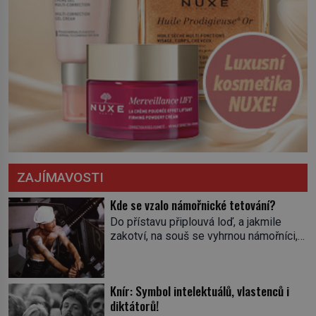
ZAJÍMAVOSTI
Kde se vzalo námořnické tetování?
Do přístavu připlouvá loď, a jakmile
zakotví, na souš se vyhrnou námořníci,
aby utišili žízeň i chtíč. Jdou oním
zvláštním houpavým krokem. A kdyby je
někdo nepoznal podle toho, napoví mu
Knír: Symbol intelektuálů, vlastenců i
potetované paže. Námořnická kérka je
diktátorů!
totiž něco jako uniforma. Tetování jako