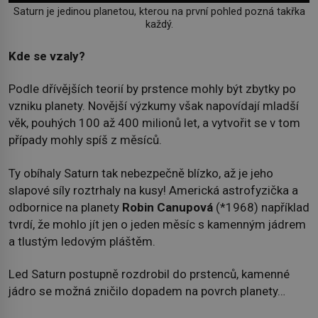
Saturn je jedinou planetou, kterou na první pohled pozná takřka
každý.
Kde se vzaly?
Podle dřívějších teorií by prstence mohly být zbytky po
vzniku planety. Novější výzkumy však napovídají mladší
věk, pouhých 100 až 400 milionů let, a vytvořit se v tom
případy mohly spíš z měsíců.
Ty obíhaly Saturn tak nebezpečně blízko, až je jeho
slapové síly roztrhaly na kusy! Americká astrofyzička a
odbornice na planety
Robin Canupová
(*1968) například
tvrdí, že mohlo jít jen o jeden měsíc s kamenným jádrem
a tlustým ledovým pláštěm.
Led Saturn postupně rozdrobil do prstenců, kamenné
jádro se možná zničilo dopadem na povrch planety…