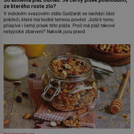
ze kterého roste zlo?
V indickém svazovém státu Gudžarát se nachází část
pobřeží, které má hodně temnou pověst. Jistě k tomu
přispívá i černý písek této pláže. Proč má pláž takové
netypické zbarvení? Nakolik jsou pravd