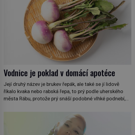
Vodnice je poklad v domácí apotéce
Její druhý název je brukev řepák, ale také se jí lidově
říkalo kvaka nebo rabská řepa, to prý podle uherského
města Rábu, protože prý snáší podobné vlhké podnebí,
jako je tam. Určitě jste se s ní už setkali, třeba na trzích,
někdy i v obchodech. Její bulvy jsou bílé, nahoře někdy
fialové a chutí […]