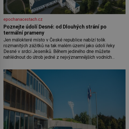
epochanacestach.cz
Poznejte údolí Desné: od Dlouhých strání po
termální prameny
Jen málokteré místo v České republice nabízí tolik
rozmanitých zážitků na tak malém území jako údolí řeky
Desné v srdci Jeseníků. Během jediného dne můžete
nahlédnout do útrob jedné z nejvýznamnějších vodních
elektráren v Evropě, vydat se na horské hřebeny, projet se na
koloběžce a den zakončit poznáváním památek ve Velkých
Losinách nebo v termálním