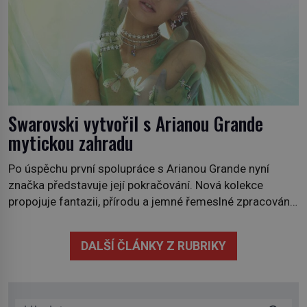
Swarovski vytvořil s Arianou Grande
mytickou zahradu
Po úspěchu první spolupráce s Arianou Grande nyní
značka představuje její pokračování. Nová kolekce
propojuje fantazii, přírodu a jemné řemeslné zpracování
do svěžího, prosvětleného designového příběhu. Téměř
třicítka šperků působí hravě a zároveň rafinovaně.
DALŠÍ ČLÁNKY Z RUBRIKY
Spolupráce mezi značkou Swarovski a zpěvačkou a
herečkou Arianou Grande vstupuje do nové kapitoly. Po
debutové kolekci, která představila moderní […]