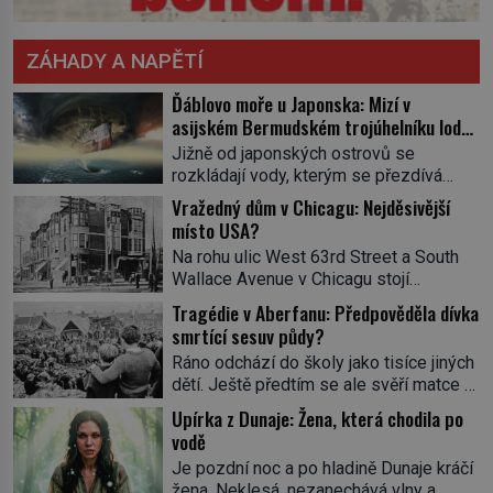
ZÁHADY A NAPĚTÍ
Ďáblovo moře u Japonska: Mizí v
asijském Bermudském trojúhelníku lodě
ve spárech neznámé síly?
Jižně od japonských ostrovů se
rozkládají vody, kterým se přezdívá
Ďáblovo moře. Vypráví se o lodích
Vražedný dům v Chicagu: Nejděsivější
mizejících beze stopy, podivných
místo USA?
světlech, zrádných proudech i mořských
Na rohu ulic West 63rd Street a South
dracích, kteří měli tyto končiny střežit už
Wallace Avenue v Chicagu stojí
v dávných legendách. Je tichomořský
nenápadná pošta. Nemá žádný speciální
Dračí trojúhelník skutečně prokletým
Tragédie v Aberfanu: Předpověděla dívka
nápis ani pamětní desku. A přesto prý
místem, nebo se zde jen nebezpečná
smrtící sesuv půdy?
místní zaměstnanci neradi chodí do
příroda proměnila v jednu z
Ráno odchází do školy jako tisíce jiných
sklepa. Právě tady totiž sídlil sériový
nejpůsobivějších námořních záhad? […]
dětí. Ještě předtím se ale svěří matce s
vrah H. H. Holmes a také
podivným snem. Ve škole, kterou dobře
nejpropracovanější past na lidi
Upírka z Dunaje: Žena, která chodila po
zná, tentokrát nevidí budovu ani
v dějinách americké kriminalistiky.
vodě
spolužáky. Místo nich se před ní tyčí
Herman Webster Mudgett (1861–1896)
Je pozdní noc a po hladině Dunaje kráčí
cosi temného. O několik hodin později je
přijíždí […]
žena. Neklesá, nezanechává vlny a