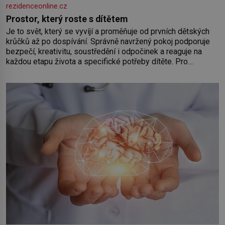
rezidenceonline.cz
Prostor, který roste s dítětem
Je to svět, který se vyvíjí a proměňuje od prvních dětských
krůčků až po dospívání. Správně navržený pokoj podporuje
bezpečí, kreativitu, soustředění i odpočinek a reaguje na
každou etapu života a specifické potřeby dítěte. Pro
nejmenší je klíčová jednoduchost, měkkost a bezpečí, proto
by pokoj miminka měl působit především klidně a útulně.
Předškolní věk je