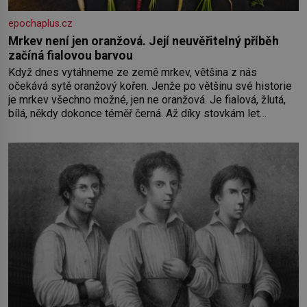
epochaplus.cz
Mrkev není jen oranžová. Její neuvěřitelný příběh
začíná fialovou barvou
Když dnes vytáhneme ze země mrkev, většina z nás
očekává sytě oranžový kořen. Jenže po většinu své historie
je mrkev všechno možné, jen ne oranžová. Je fialová, žlutá,
bílá, někdy dokonce téměř černá. Až díky stovkám let
pečlivého šlechtění se z ní stává zelenina, bez které si
českou zahradu ani nedokážeme představit. Její příběh je