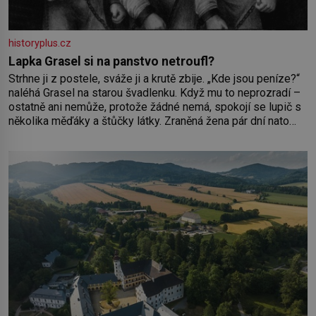
historyplus.cz
Lapka Grasel si na panstvo netroufl?
Strhne ji z postele, sváže ji a krutě zbije. „Kde jsou peníze?“
naléhá Grasel na starou švadlenku. Když mu to neprozradí –
ostatně ani nemůže, protože žádné nemá, spokojí se lupič s
několika měďáky a štůčky látky. Zraněná žena pár dní nato
umírá. Je to muž nebývale krutý. Jeho činy budí hrůzu ještě
dlouho po jeho smrti