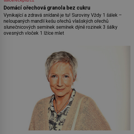
tisicereceptu.cz
Domácí ořechová granola bez cukru
Vynikající a zdravá snídaně je tu! Suroviny Vždy 1 šálek –
neloupaných mandlí kešu ořechů vlašských ořechů
slunečnicových semínek semínek dýně rozinek 3 šálky
ovesných vloček 1 lžíce mlet