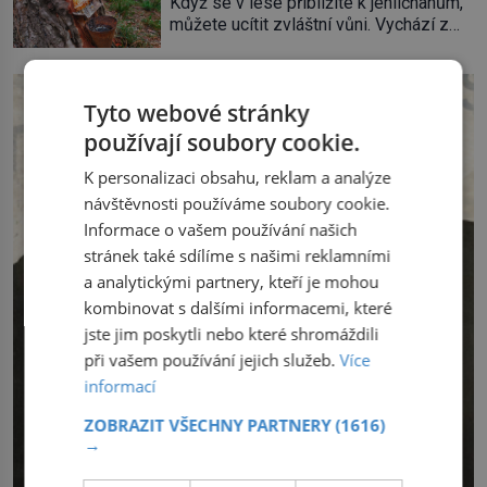
Když se v lese přiblížíte k jehličnanům,
dobrodružství a důkaz, že nic není
můžete ucítit zvláštní vůni. Vychází z
nemožné. Vše začíná na podzim 1958
lepkavé látky, která vytéká z
jako hec. Rádio Luxembourg přichází s
poraněného kmene. Kdysi lidé věřili, že
neobvyklou výzvou. Tomu, kdo dokáže
právě v ní je síla stromu. Smola také
dopravit ze severního polárního kruhu
Tyto webové stránky
patří k nejstarším surovinám, s nimiž
na […]
lidstvo pracovalo. Chrání strom před
používají soubory cookie.
infekcí, hmyzem a vysycháním. Dá se
říct, že je to přírodní […]
K personalizaci obsahu, reklam a analýze
návštěvnosti používáme soubory cookie.
Informace o vašem používání našich
stránek také sdílíme s našimi reklamními
a analytickými partnery, kteří je mohou
kombinovat s dalšími informacemi, které
jste jim poskytli nebo které shromáždili
při vašem používání jejich služeb.
Více
informací
ZOBRAZIT VŠECHNY PARTNERY
(1616)
→