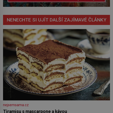
NENECHTE SI UJÍT DALŠÍ ZAJÍMAVÉ ČLÁNKY
nejsemsama.cz
Tiramisu s mascarpone a kávou