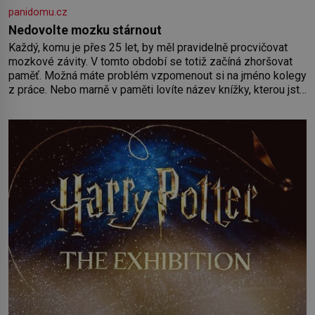
panidomu.cz
Nedovolte mozku stárnout
Každý, komu je přes 25 let, by měl pravidelně procvičovat
mozkové závity. V tomto období se totiž začíná zhoršovat
paměť. Možná máte problém vzpomenout si na jméno kolegy
z práce. Nebo marně v paměti lovíte název knížky, kterou jste
nedávno přečetli. Je to opravdu tak, s věkem jako kdyby se
paměť rozhodla stávkovat. Cvičte