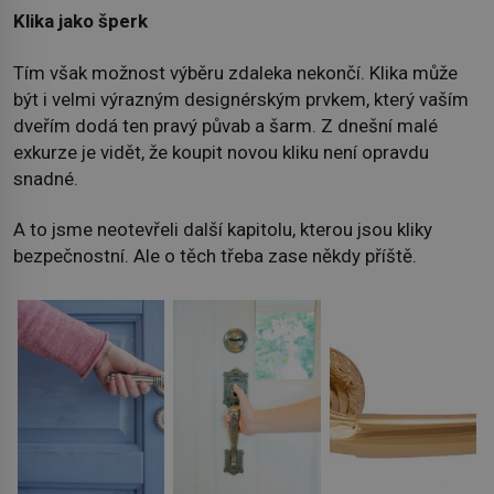
Klika jako šperk
Tím však možnost výběru zdaleka nekončí. Klika může
být i velmi výrazným designérským prvkem, který vaším
dveřím dodá ten pravý půvab a šarm. Z dnešní malé
exkurze je vidět, že koupit novou kliku není opravdu
snadné.
A to jsme neotevřeli další kapitolu, kterou jsou kliky
bezpečnostní. Ale o těch třeba zase někdy příště.