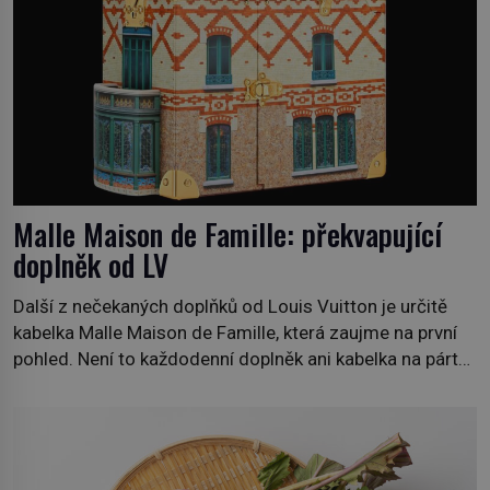
Malle Maison de Famille: překvapující
doplněk od LV
Další z nečekaných doplňků od Louis Vuitton je určitě
kabelka Malle Maison de Famille, která zaujme na první
pohled. Není to každodenní doplněk ani kabelka na párty,
ale symbol tradice a bohaté historie značky. Jde o poctu
Nicolase Ghesquièra rodinnému sídlu Vuittonů na
adrese 18 Rue Louis Vuitton, které bylo postaveno v
roce 1869. […]