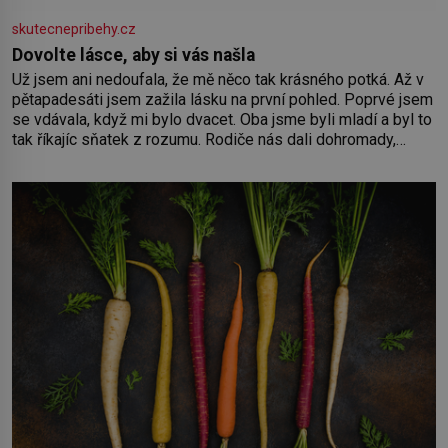
skutecnepribehy.cz
Dovolte lásce, aby si vás našla
Už jsem ani nedoufala, že mě něco tak krásného potká. Až v
pětapadesáti jsem zažila lásku na první pohled. Poprvé jsem
se vdávala, když mi bylo dvacet. Oba jsme byli mladí a byl to
tak říkajíc sňatek z rozumu. Rodiče nás dali dohromady,
Toník byl dobře zaopatřený mladý muž. Manželství nám
oběma moc nesvědčilo, brzy jsme zjistili, že