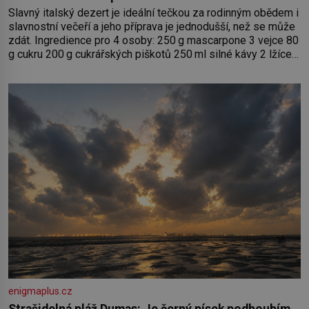
Slavný italský dezert je ideální tečkou za rodinným obědem i
slavnostní večeří a jeho příprava je jednodušší, než se může
zdát. Ingredience pro 4 osoby: 250 g mascarpone 3 vejce 80
g cukru 200 g cukrářských piškotů 250 ml silné kávy 2 lžíce
amaretta kakao na posypání Postup: Oddělte žloutky od
bílků. Žloutky vyšlehejte s cukrem do světlé pěny a postupně
do nich vmíchejte mascarpone, aby vznikl hladký
enigmaplus.cz
Strašidelná pláž Dumas: Je černý písek podhoubím,