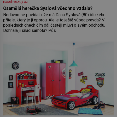
nasehvezdy.cz
Osamělá herečka Syslová všechno vzdala?
Nedávno se povídalo, že má Dana Syslová (80) blízkého
přítele, který je jí oporou. Ale je to ještě vůbec pravda? V
posledních dnech čím dál častěji mluví o svém odchodu.
Dohnala ji snad samota? Půs