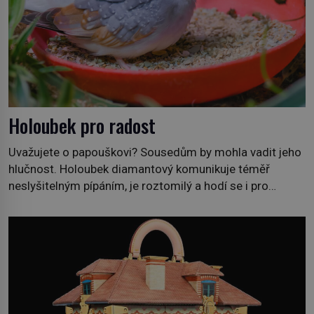
Holoubek pro radost
Uvažujete o papouškovi? Sousedům by mohla vadit jeho
hlučnost. Holoubek diamantový komunikuje téměř
neslyšitelným pípáním, je roztomilý a hodí se i pro
chovatele začátečníky. Jedná se o nenáročného
klidného ptáčka, který většinu dne jen posedává. Hodně
času tráví na zemi, kde sbírá zbytky semínek Jeho
domovinou je prakticky celá Austrálie s výjimkou
pobřežní oblasti. […]