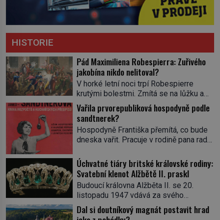
HISTORIE
Pád Maximiliena Robespierra: Zuřivého
jakobína nikdo nelitoval?
V horké letní noci trpí Robespierre
krutými bolestmi. Zmítá se na lůžku a
hlavou mu víří kolotoč myšlenek. Když
Vařila prvorepubliková hospodyně podle
se probere z mdlob, vzpomene si na
sandtnerek?
jednu z pařížských jasnovidek, kterou
Hospodyně Františka přemítá, co bude
před lety navštívil. Prorokovala mu
dneska vařit. Pracuje v rodině pana rady
tragický osud. Tehdy se jí vysmál.
a ten má mlsný jazýček. Zalistuje proto
„Robespierre to dotáhne hodně daleko,“
rychle v jedné ze „sandtnerek“.
Úchvatné tiáry britské královské rodiny:
prohlásil o něm jiný významný
„Zaplaťpánbůh, že už nemusíme chodit
Svatební klenot Alžbětě II. praskl
francouzský revolucionář, Honoré de
s lístky,“ povzdechne si směrem ke
Mirabeau […]
Budoucí královna Alžběta II. se 20.
služce, kterou má v kuchyni k ruce.
listopadu 1947 vdává za svého
Ještě v prvních letech nové republiky
vyvoleného Filipa Mountbattena. Aby
Dal si doutníkový magnát postavit hrad
fungoval kvůli nedostatku zboží
měla na obřad ve Westminsteru podle
jako z pohádky?
přídělový systém. […]