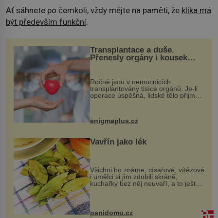
Ať sáhnete po čemkoli, vždy mějte na paměti, že
klika má
být především funkční
.
Transplantace a duše.
Přenesly orgány i kousek
osobnosti dárce?
Ročně jsou v nemocnicích
transplantovány tisíce orgánů. Je-li
operace úspěšná, lidské tělo přijme
darovaný orgán za své a pacient
může vést plnohodnotný život. Ale co
když při transplantaci nepřijímám...
enigmaplus.cz
Vavřín jako lék
Všichni ho známe, císařové, vítězové
i umělci si jím zdobili skráně,
kuchařky bez něj neuvaří, a to ještě
nevíte, že bobkový list může výrazně
zmírnit některé naše neduhy.
Obsahuje v malém množství ně...
panidomu.cz