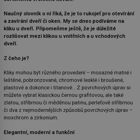
Naučný slovník o ní říká, že je to rukojeť pro otevírání
a zavírání dveří či oken. My se dnes podíváme na
kliku u dveří. Připomeňme ještě, že je důležité
rozlišovat mezi klikou u vnitřních a u vchodových
dveří.
Z čeho je?
Kliky mohou být různého provedení – mosazné matné i
leštěné, pobronzované, chromové lesklé i broušené,
plastové a dokonce i titanové… Z povrchových úprav si
můžete vybrat klasickou černou grafitovou, ale také
zlatou, stříbrnou či měděnou patinu, perleťově stříbrnou
či dva z nejmodernějších způsobů povrchových úprav –
inoxchrom a zirkonium.
Elegantní, moderní a funkční