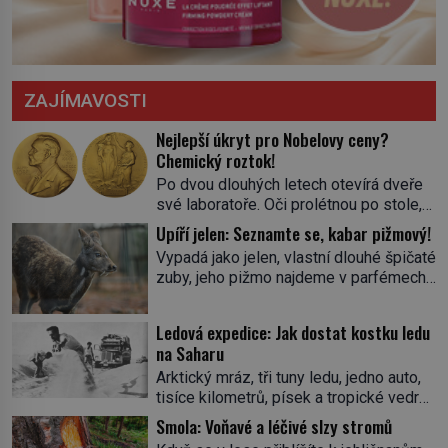
ZAJÍMAVOSTI
Nejlepší úkryt pro Nobelovy ceny?
Chemický roztok!
Po dvou dlouhých letech otevírá dveře
své laboratoře. Oči prolétnou po stole,
aby pak ulpěly na regálu, kde se nachází
Upíří jelen: Seznamte se, kabar pižmový!
všemožné látky. Hledá žluto-oranžovou
Vypadá jako jelen, vlastní dlouhé špičaté
tekutinu, jakmile ji zahlédne, nesmírně
zuby, jeho pižmo najdeme v parfémech
se mu uleví. Teď může svůj plán
celého světa a narazit na něj je velice
dokončit. Pod termínem aqua regia se
těžké. Tato charakteristika sedí na
skrývá směs s názvem lučavka
Ledová expedice: Jak dostat kostku ledu
jediného zástupce zvířecí říše – kabara
královská. Svůj přídomek nemá pro nic
na Saharu
pižmového. V Evropě ho jako první
za nic, […]
Arktický mráz, tři tuny ledu, jedno auto,
popíše švédský botanik Carl Linné
tisíce kilometrů, písek a tropické vedro.
(1707–1778), jenže v Asii o něm ví už
To je ve zkratce zdánlivě nesplnitelná
celá staletí. Zvíře připomíná jelena,
Smola: Voňavé a léčivé slzy stromů
výzva, která se promění v úžasné
v kohoutku dosahuje […]