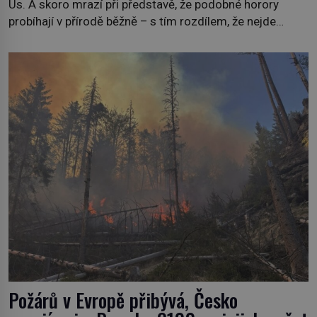
Us. A skoro mrazí při představě, že podobné horory
probíhají v přírodě běžně – s tím rozdílem, že nejde
pouze o infekce parazitickou houbou a že predátor
dokáže ovládat jen vývojově nesrovnatelně jednodušší
živočichy, než je člověk. Najít skutečné zombie není nic
nemožného ani v naší přírodě. […]
Požárů v Evropě přibývá, Česko