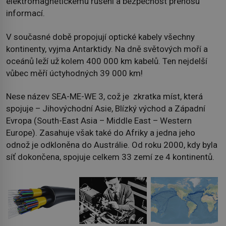
elektromagnetickému rušení a bezpečnost přenosu
informací.
V současné době propojují optické kabely všechny
kontinenty, vyjma Antarktidy. Na dně světových moří a
oceánů leží už kolem 400 000 km kabelů. Ten nejdelší
vůbec měří úctyhodných 39 000 km!
Nese název SEA-ME-WE 3, což je zkratka míst, která
spojuje – Jihovýchodní Asie, Blízký východ a Západní
Evropa (South-East Asia – Middle East – Western
Europe). Zasahuje však také do Afriky a jedna jeho
odnož je odkloněna do Austrálie. Od roku 2000, kdy byla
síť dokončena, spojuje celkem 33 zemí ze 4 kontinentů.