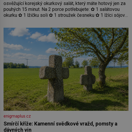
osvěžující korejský okurkový salát, který máte hotový jen za
pouhých 15 minut. Na 2 porce potřebujete: ✿ 1 salátovou
okurku ✿ 1 lžičku soli ✿ 1 stroužek česneku ✿ 1 lžíci sójové
omáčky ✿ 1 lžíci rýžového octa ✿ 1 lžičku sezamového
oleje ✿ 1 lžičku chilli ✿ 1 lžičku cukru ✿ 1 jarní cibulku ✿ 1
lžíci sezamových semínek
enigmaplus.cz
Smírčí kříže: Kamenní svědkové vražd, pomsty a
dávných vin