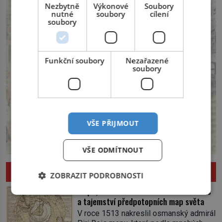
Nezbytně
Výkonové
Soubory
nutné
soubory
cílení
soubory
Funkční soubory
Nezařazené
soubory
VŠE PŘIJMOUT
VŠE ODMÍTNOUT
ZÁHADY A NAPĚTÍ
ZOBRAZIT PODROBNOSTI
Mapa, která neměla existovat: Piri Reis
a tajemství předpotopních map světa
V roce 1513 nakreslil osmanský admirál