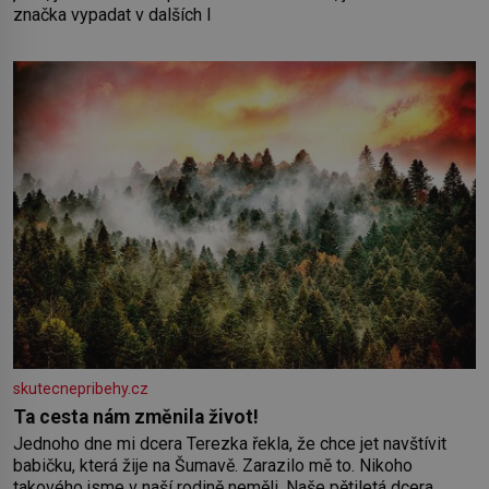
značka vypadat v dalších l
skutecnepribehy.cz
Ta cesta nám změnila život!
Jednoho dne mi dcera Terezka řekla, že chce jet navštívit
babičku, která žije na Šumavě. Zarazilo mě to. Nikoho
takového jsme v naší rodině neměli. Naše pětiletá dcera