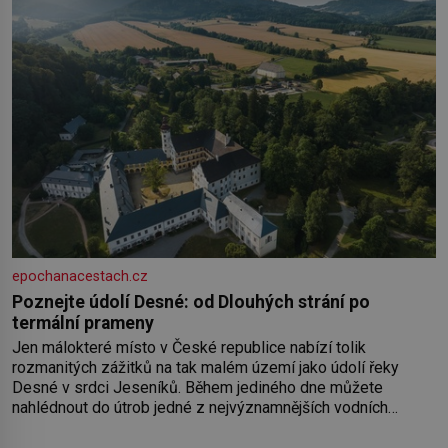
epochanacestach.cz
Poznejte údolí Desné: od Dlouhých strání po
termální prameny
Jen málokteré místo v České republice nabízí tolik
rozmanitých zážitků na tak malém území jako údolí řeky
Desné v srdci Jeseníků. Během jediného dne můžete
nahlédnout do útrob jedné z nejvýznamnějších vodních
elektráren v Evropě, vydat se na horské hřebeny, projet se na
koloběžce a den zakončit poznáváním památek ve Velkých