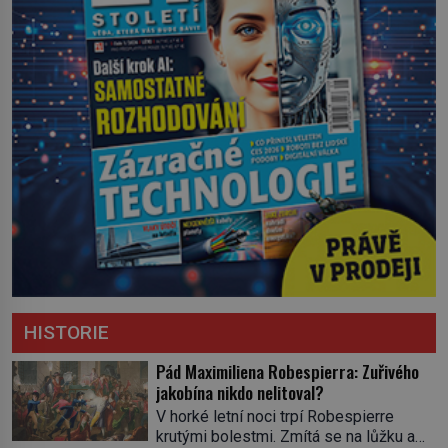
HISTORIE
Pád Maximiliena Robespierra: Zuřivého
jakobína nikdo nelitoval?
V horké letní noci trpí Robespierre
krutými bolestmi. Zmítá se na lůžku a