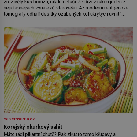
zrezivělý kus bronzu, nikdo netuší, že drží v rukou jeden z
nejúžasnějších vynálezů starověku. Až moderní rentgenové
tomografy odhalí desítky ozubených kol ukrytých uvnitř.
Mechanismus z Antikythéry je dnes považován za nejstarší
známý analogový počítač na světě. Přesto ani po více než
sto letech výzkumu
nejsemsama.cz
Korejský okurkový salát
Máte rádi pikantní chutě? Pak zkuste tento křupavý a