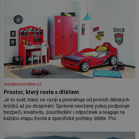
rezidenceonline.cz
Prostor, který roste s dítětem
Je to svět, který se vyvíjí a proměňuje od prvních dětských
krůčků až po dospívání. Správně navržený pokoj podporuje
bezpečí, kreativitu, soustředění i odpočinek a reaguje na
každou etapu života a specifické potřeby dítěte. Pro
nejmenší je klíčová jednoduchost, měkkost a bezpečí, proto
by pokoj miminka měl působit především klidně a útulně.
Předškolní věk je