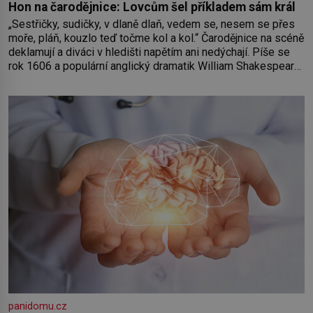
Hon na čarodějnice: Lovcům šel příkladem sám král
„Sestřičky, sudičky, v dlaně dlaň, vedem se, nesem se přes
moře, pláň, kouzlo teď točme kol a kol.“ Čarodějnice na scéně
deklamují a diváci v hledišti napětím ani nedýchají. Píše se
rok 1606 a populární anglický dramatik William Shakespeare
uvádí svou Tragédii o Macbethovi. Napsal ji pro krále Jakuba
I., jenž v roce 1603 vystřídal
panidomu.cz