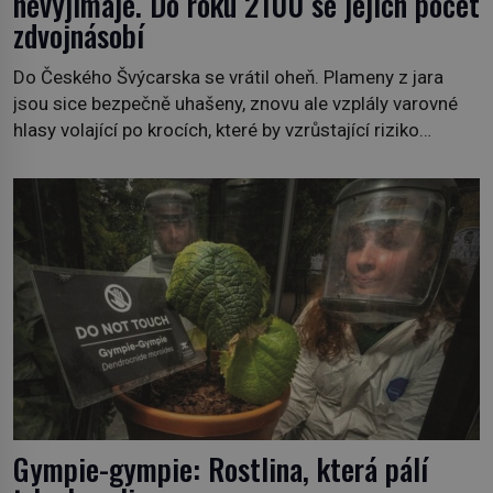
nevyjímaje. Do roku 2100 se jejich počet
zdvojnásobí
Do Českého Švýcarska se vrátil oheň. Plameny z jara
jsou sice bezpečně uhašeny, znovu ale vzplály varovné
hlasy volající po krocích, které by vzrůstající riziko
lesních požárů do budoucna minimalizovaly. Lesní
požáry už nejsou problémem pouze vzdáleného
Středomoří. S oteplujícím se klimatem, vysušenou
krajinou a desetiletími lidských zásahů se z nich stává
nový evropský normál […]
Gympie-gympie: Rostlina, která pálí