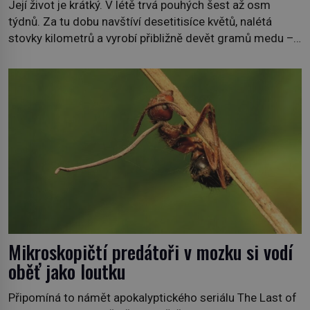
Její život je krátký. V létě trvá pouhých šest až osm
týdnů. Za tu dobu navštíví desetitisíce květů, nalétá
stovky kilometrů a vyrobí přibližně devět gramů medu –
zhruba jednu čajovou lžičku. Sama o sobě se může zdát
bezvýznamná. Teprve když se spojí s dalšími desítkami
tisíc příslušnic svého včelstva, vznikne jeden z
nejdokonalejších organismů […]
Mikroskopičtí predátoři v mozku si vodí
oběť jako loutku
Připomíná to námět apokalyptického seriálu The Last of