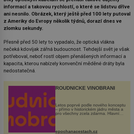
informací a takovou rychlostí, o které se lidstvu dříve
ani nesnilo. Obrázek, který ještě před 100 lety putoval
z Ameriky do Evropy několik týdnů, dorazí dnes ve
zlomku sekundy.
Přesně před 50 lety to vypadalo, že optická vlákna
nečeká kdovíjak zářná budoucnost. Tehdejší svět je však
potřeboval, neboť rostl objem přenášených informací a
kapacita, kterou nabízely konvenční měděné dráty byla
nedostatečná.
ROUDNICKÉ VINOBRANÍ
Letos poprvé podle nového konceptu
– přímo v historickém jádru města a
pro všechny zcela zdarma. Hlavní
program se odehraje na Karlově a
Husově náměstí. Návštěvníci se
mohou těšit na víno, burčák, pes...
epochanacestach.cz