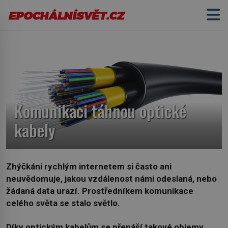
Komunikaci táhnou optické
kabely
Zhýčkáni rychlým internetem si často ani
neuvědomuje, jakou vzdálenost námi odeslaná, nebo
žádaná data urazí. Prostředníkem komunikace
celého světa se stalo světlo.
Díky optickým kabelům se přenáší takové objemy