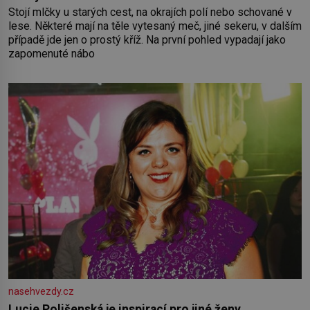
Stojí mlčky u starých cest, na okrajích polí nebo schované v
lese. Některé mají na těle vytesaný meč, jiné sekeru, v dalším
případě jde jen o prostý kříž. Na první pohled vypadají jako
zapomenuté nábo
nasehvezdy.cz
Lucie Polišenská je inspirací pro jiné ženy