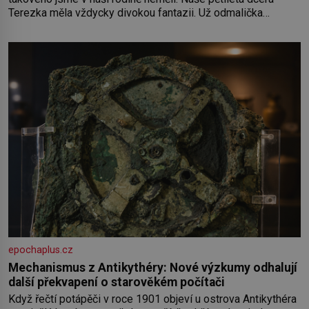
Terezka měla vždycky divokou fantazii. Už odmalička
milovala svět pohádek. Každou chvilku mi říkala, že se jí
zdálo o jednorožcích, krásných princeznách, statečných
rytířích a létajících dracích.
epochaplus.cz
Mechanismus z Antikythéry: Nové výzkumy odhalují
další překvapení o starověkém počítači
Když řečtí potápěči v roce 1901 objeví u ostrova Antikythéra