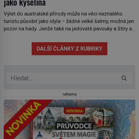
jako kyselina
Výlet do australské přírody může na věci neznalého
turistu působit jako idyla – žádné velké šelmy, možná jen
pozor na hady. Jenže také na jedovaté pavouky a štíry a
co už tuší málokdo, i na nenápadný keř se srdčitými listy.
Stačí letmý dotyk a ozve se pronikavá bolest, která
DALŠÍ ČLÁNKY Z RUBRIKY
přetrvává i týdny. Nenápadný tento […]
reklama