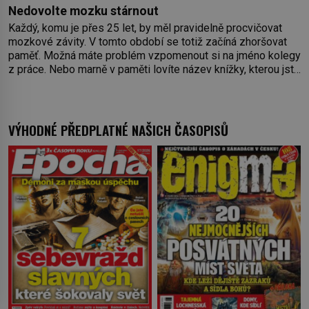
Nedovolte mozku stárnout
Každý, komu je přes 25 let, by měl pravidelně procvičovat
mozkové závity. V tomto období se totiž začíná zhoršovat
paměť. Možná máte problém vzpomenout si na jméno kolegy
z práce. Nebo marně v paměti lovíte název knížky, kterou jste
nedávno přečetli. Je to opravdu tak, s věkem jako kdyby se
paměť rozhodla stávkovat. Cvičte
VÝHODNÉ PŘEDPLATNÉ NAŠICH ČASOPISŮ