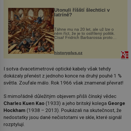
Utonuli říšští šlechtici v
latríně?
Táhne mu na 20 let, ale už lze o
něm říct, že je to ostřílený politik.
Císař Fridrich Barbarossa proto
posílá svého syna a dědice Jindřicha
VI. do Erfurtu, aby se stal
prostředníkem při řešení sporu m...
historyplus.cz
I sotva dvacetimetrové optické kabely však tehdy
dokázaly přenést z jednoho konce na druhý pouhé 1 %
světla. Zoufale málo. Rok 1966 však znamenal převrat!
S mimořádně důležitým objevem přišli čínský vědec
Charles Kuen Kao
(1933) a jeho britský kolega
George
Hockham
(1938 – 2013). Poukázali na skutečnost, že
nedostatky jsou dané nečistotami ve skle, které signál
rozptylují.