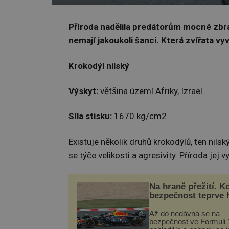
Příroda nadělila predátorům mocné zbraně
nemají jakoukoli šanci. Která zvířata vyv
Krokodýl nilský
Výskyt:
většina území Afriky, Izrael
Síla stisku:
1670 kg/cm2
Existuje několik druhů krokodýlů, ten nilsk
se týče velikosti a agresivity. Příroda jej
Na hraně přežití. K
bezpečnost teprve 
Až do nedávna se na
bezpečnost ve Formuli 1