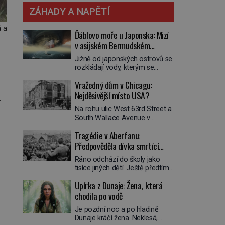
ZÁHADY A NAPĚTÍ
á a
Ďáblovo moře u Japonska: Mizí
v asijském Bermudském
trojúhelníku lodě ve spárech
Jižně od japonských ostrovů se
neznámé síly?
rozkládají vody, kterým se
přezdívá Ďáblovo moře. Vypráví
Vražedný dům v Chicagu:
se o lodích mizejících beze
stopy, podivných světlech,
Nejděsivější místo USA?
.
zrádných proudech i mořských
Na rohu ulic West 63rd Street a
dracích, kteří měli tyto končiny
South Wallace Avenue v
střežit už v dávných legendách.
Chicagu stojí nenápadná pošta.
Je tichomořský Dračí
Tragédie v Aberfanu:
Nemá žádný speciální nápis ani
trojúhelník skutečně prokletým
pamětní desku. A přesto prý
Předpověděla dívka smrtící
místem, nebo se zde jen
místní zaměstnanci neradi
nebezpečná příroda proměnila
sesuv půdy?
Ráno odchází do školy jako
chodí do sklepa. Právě tady
v jednu z nejpůsobivějších
tisíce jiných dětí. Ještě předtím
totiž sídlil sériový vrah H. H.
námořních záhad? […]
se ale svěří matce s podivným
Holmes a také
Upírka z Dunaje: Žena, která
snem. Ve škole, kterou dobře
nejpropracovanější past na lidi
zná, tentokrát nevidí budovu ani
chodila po vodě
v dějinách americké
spolužáky. Místo nich se před ní
kriminalistiky. Herman Webster
Je pozdní noc a po hladině
tyčí cosi temného. O několik
Mudgett (1861–1896) přijíždí […]
Dunaje kráčí žena. Neklesá,
hodin později je mrtvá. Mohla