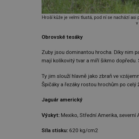
Hroší kůže je velmi tlustá, pod ní se nachází asi 
v
Obrovské tesáky
Zuby jsou dominantou hrocha. Díky nim pa
mají kolíkovitý tvar a míří šikmo dopředu
Ty jim slouží hlavně jako zbraň ve vzájemn
Špičáky a řezáky rostou hrochům po celý ž
Jaguár americký
Výskyt:
Mexiko, Střední Amerika, severní 
Síla stisku:
620 kg/cm2