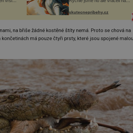
n vršily.
Rychle jsme ho ale vraceli na
a vlastní
jeho místo. S manželem
následky
Vaškem jsme si pořídili
skutecnepribehy.cz
ivota.
chaloupku, takový domek na
severu Čech, kde jsme si
naplánova...
inami, na břiše žádné kostěné štíty nemá. Proto se chová na
h končetinách má pouze čtyři prsty, které jsou spojené malo