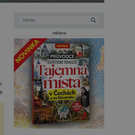
reklama
o
y.