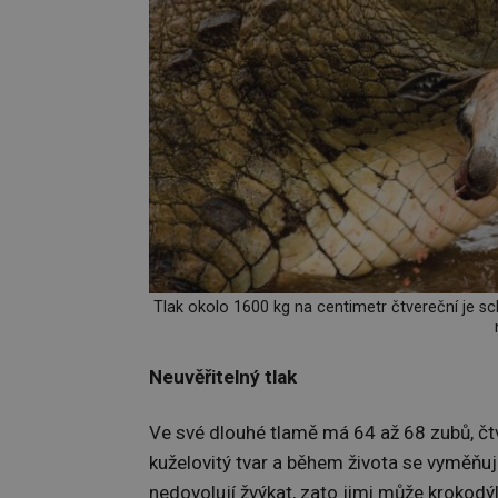
Tlak okolo 1600 kg na centimetr čtvereční je sch
Neuvěřitelný tlak
Ve své dlouhé tlamě má 64 až 68 zubů, čt
kuželovitý tvar a během života se vyměňuj
nedovolují žvýkat, zato jimi může krokodýl