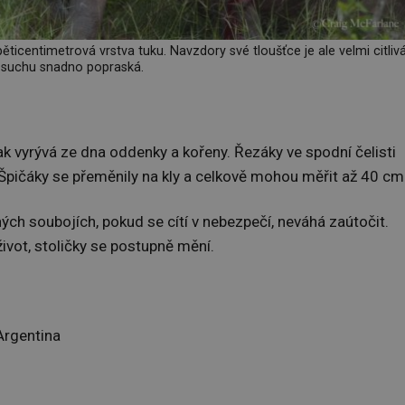
pěticentimetrová vrstva tuku. Navzdory své tloušťce je ale velmi citliv
 suchu snadno popraská.
k vyrývá ze dna oddenky a kořeny. Řezáky ve spodní čelisti
. Špičáky se přeměnily na kly a celkově mohou měřit až 40 cm
ých soubojích, pokud se cítí v nebezpečí, neváhá zaútočit.
ivot, stoličky se postupně mění.
Argentina