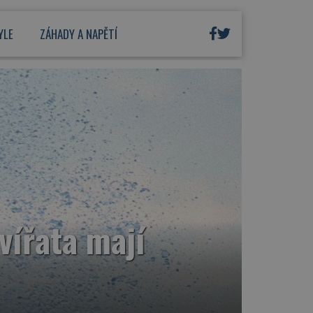
YLE
ZÁHADY A NAPĚTÍ
vířata mají