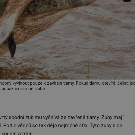
opný vyvinout pouze k zavírání tlamy. Pokud tlamu otevírá, čelisti js
naopak extrémně slabé.
vrtý spodní zub mu vyčnívá ze zavřené tlamy. Zuby mají
í. Podle vědců se tak děje nejméně 40x. Tyto zuby sice
 kousat a trhat.