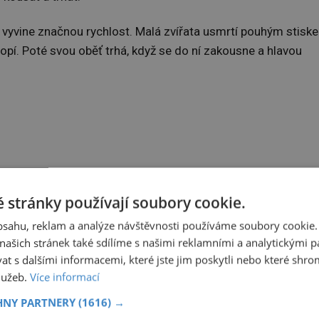
ku vyvine značnou rychlost. Malá zvířata usmrtí pouhým stisk
utopí. Poté svou oběť trhá, když se do ní zakousne a hlavou
 stránky používají soubory cookie.
ný živočich. Jedná se o hrocha obojživelného, který patří me
obsahu, reklam a analýze návštěvnosti používáme soubory cookie.
elmi teritoriální. Má válcovité tělo s objemným břichem a
ašich stránek také sdílíme s našimi reklamními a analytickými par
 s dalšími informacemi, které jste jim poskytli nebo které shro
služeb.
Více informací
025
Gruzínské masové
HNY PARTNERY
(1616) →
knedlíčky