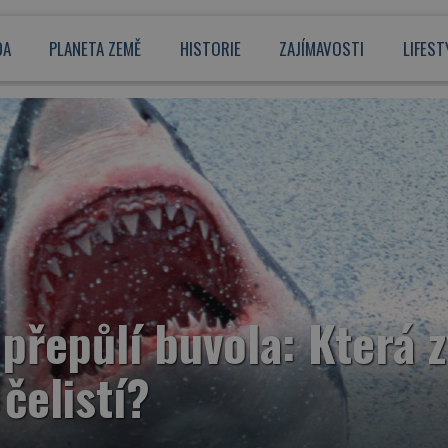
DA
PLANETA ZEMĚ
HISTORIE
ZAJÍMAVOSTI
LIFEST
přepůlí buvola: Která z
 čelistí?