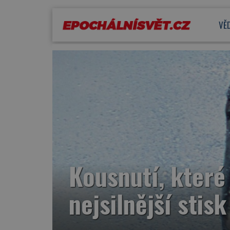
VĚ
Kousnutí, které 
nejsilnější stisk