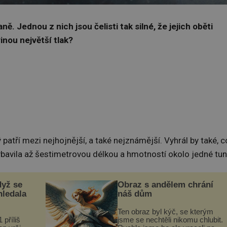
. Jednou z nich jsou čelisti tak silné, že jejich oběti
inou největší tlak?
ý patří mezi nejhojnější, a také nejznámější. Vyhrál by také, c
 vybavila až šestimetrovou délkou a hmotností okolo jedné tun
dyž se
Obraz s andělem chrání
hledala
náš dům
Ten obraz byl kýč, se kterým
 příliš
jsme se nechtěli nikomu chlubit.