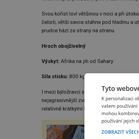
Svou kořist loví většinou v noci a při úto
čelisti, větší savce stáhne pod hladinu a 
prudce hází ze strany na stranu.
Hroch obojživelný
Výskyt:
Afrika na jih od Sahary
Síla stisku:
800 kg/cm2
Tyto webové
I mezi býložravci se najde velmi nebezpeč
K personalizaci 
nejagresivnější zvířata vůbec, jelikož je v
vašem používání n
relativně krátkými končetinami.
mohou kombinovat
používání jejich 
ZÁBOŘSKÁ POUŤ 2
ZOBRAZIT VŠEC