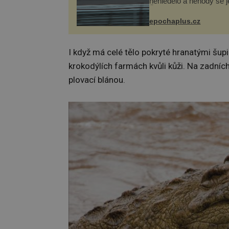
nehledělo a nehody se je
Řada pilotů to poznala n
kůži, často s trvalými 
epochaplus.cz
nebo bohužel i ztrátou ž
Dnes nepochopiteln...
I když má celé tělo pokryté hranatými šup
krokodýlích farmách kvůli kůži. Na zadníc
plovací blánou.