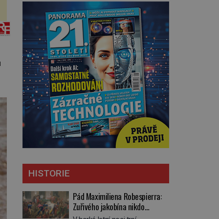
u
HISTORIE
Pád Maximiliena Robespierra:
Zuřivého jakobína nikdo
nelitoval?