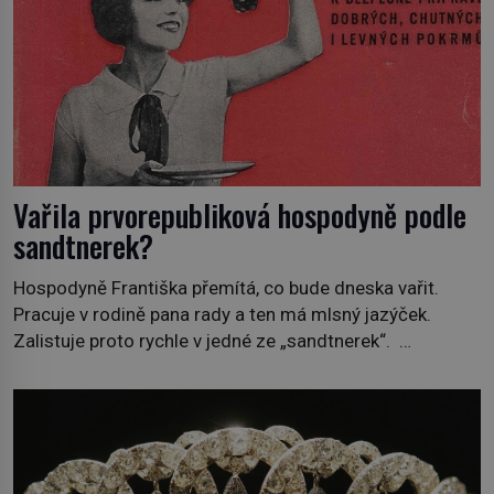
Vařila prvorepubliková hospodyně podle
sandtnerek?
Hospodyně Františka přemítá, co bude dneska vařit.
Pracuje v rodině pana rady a ten má mlsný jazýček.
Zalistuje proto rychle v jedné ze „sandtnerek“.
„Zaplaťpánbůh, že už nemusíme chodit s lístky,“
povzdechne si směrem ke služce, kterou má v kuchyni k
ruce. Ještě v prvních letech nové republiky fungoval kvůli
nedostatku zboží přídělový systém. […]