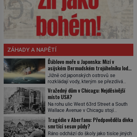
ZÁHADY A NAPĚTÍ
Ďáblovo moře u Japonska: Mizí v
asijském Bermudském trojúhelníku lodě
ve spárech neznámé síly?
Jižně od japonských ostrovů se
rozkládají vody, kterým se přezdívá
Ďáblovo moře. Vypráví se o lodích
Vražedný dům v Chicagu: Nejděsivější
mizejících beze stopy, podivných
místo USA?
světlech, zrádných proudech i mořských
Na rohu ulic West 63rd Street a South
dracích, kteří měli tyto končiny střežit už
Wallace Avenue v Chicagu stojí
v dávných legendách. Je tichomořský
nenápadná pošta. Nemá žádný speciální
Dračí trojúhelník skutečně prokletým
Tragédie v Aberfanu: Předpověděla dívka
nápis ani pamětní desku. A přesto prý
místem, nebo se zde jen nebezpečná
smrtící sesuv půdy?
místní zaměstnanci neradi chodí do
příroda proměnila v jednu z
Ráno odchází do školy jako tisíce jiných
sklepa. Právě tady totiž sídlil sériový
nejpůsobivějších námořních záhad? […]