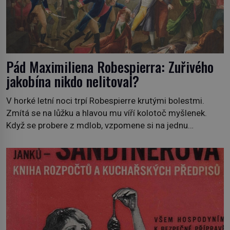
Pád Maximiliena Robespierra: Zuřivého
jakobína nikdo nelitoval?
V horké letní noci trpí Robespierre krutými bolestmi.
Zmítá se na lůžku a hlavou mu víří kolotoč myšlenek.
Když se probere z mdlob, vzpomene si na jednu
z pařížských jasnovidek, kterou před lety navštívil.
Prorokovala mu tragický osud. Tehdy se jí vysmál.
„Robespierre to dotáhne hodně daleko,“ prohlásil o něm
jiný významný francouzský revolucionář, Honoré de
Mirabeau […]