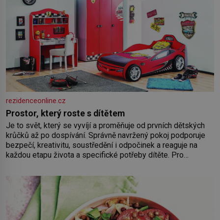
rezidenceonline.cz
Prostor, který roste s dítětem
Je to svět, který se vyvíjí a proměňuje od prvních dětských
krůčků až po dospívání. Správně navržený pokoj podporuje
bezpečí, kreativitu, soustředění i odpočinek a reaguje na
každou etapu života a specifické potřeby dítěte. Pro
nejmenší je klíčová jednoduchost, měkkost a bezpečí, proto
by pokoj miminka měl působit především klidně a útulně.
Předškolní věk je