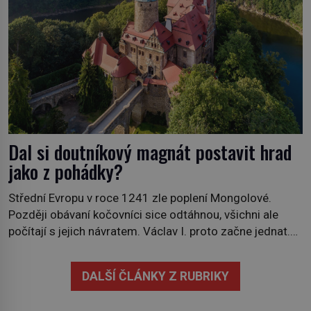
Dal si doutníkový magnát postavit hrad
jako z pohádky?
Střední Evropu v roce 1241 zle poplení Mongolové.
Později obávaní kočovníci sice odtáhnou, všichni ale
počítají s jejich návratem. Václav I. proto začne jednat.
Na další případné řádění barbarů z východu se chce
pečlivě připravit! Český král Václav I. (1205–1253)
DALŠÍ ČLÁNKY Z RUBRIKY
přijme opatření, která mají posílit obranu jeho království.
Zajistit hodlá především severní hranici. Na […]