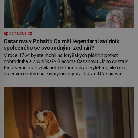
epochaplus.cz
Casanova v Pobaltí: Co měl legendární svůdník
společného se svobodnými zednáři?
V roce 1764 byste mohli na lotyšských plážích potkat
dobrodruha a sukničkáře Giacoma Casanovu. Jeho cesta k
Baltskému moři však nebyla turistickým výletem, ale ryze
pracovní cestou se zištnými úmysly. Jaký cíl Casanova
sledoval, když se například procházel uličkami lotyšské
Rigy? Casanova v Pobaltí kontaktoval tamní zednářské lóže.
Nebyl v této oblasti žádným nováčkem, protože do
zednářské