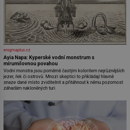
enigmaplus.cz
Ayia Napa: Kyperské vodní monstrum s
mírumilovnou povahou
Vodní monstra jsou poměrně častým koloritem nejrůznějších
jezer, řek či ostrovů. Mnozí skeptici to přikládají hlavně
snaze dané místo zviditelnit a přitáhnout k němu pozornost
záhadám nakloněných turi