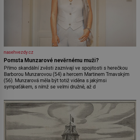
nasehvezdy.cz
Pomsta Munzarové nevěrnému muži?
Přímo skandální zvěsti zaznívají ve spojitosti s herečkou
Barborou Munzarovou (54) a hercem Martinem Trnavským
(56). Munzarová měla být totiž viděna s jakýmsi
sympaťákem, s nímž se velmi družně, až d