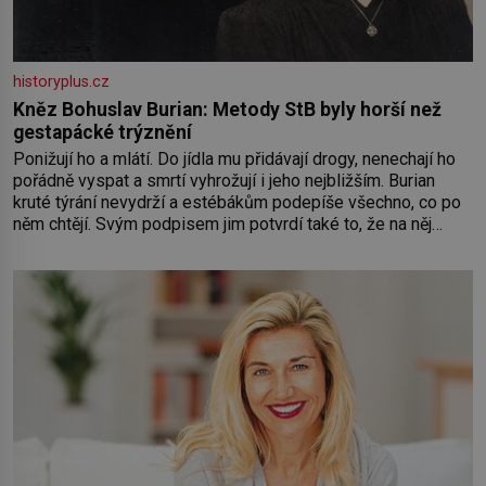
historyplus.cz
Kněz Bohuslav Burian: Metody StB byly horší než
gestapácké trýznění
Ponižují ho a mlátí. Do jídla mu přidávají drogy, nenechají ho
pořádně vyspat a smrtí vyhrožují i jeho nejbližším. Burian
kruté týrání nevydrží a estébákům podepíše všechno, co po
něm chtějí. Svým podpisem jim potvrdí také to, že na něj
během výslechů nikdo nevyvíjel fyzický ani psychický nátlak.
Syn brněnského řezníka chce být knězem a