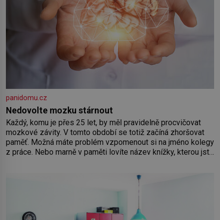
panidomu.cz
Nedovolte mozku stárnout
Každý, komu je přes 25 let, by měl pravidelně procvičovat
mozkové závity. V tomto období se totiž začíná zhoršovat
paměť. Možná máte problém vzpomenout si na jméno kolegy
z práce. Nebo marně v paměti lovíte název knížky, kterou jste
nedávno přečetli. Je to opravdu tak, s věkem jako kdyby se
paměť rozhodla stávkovat. Cvičte