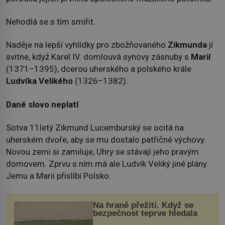
Nehodlá se s tím smířit.
Naděje na lepší vyhlídky pro zbožňovaného
Zikmunda
jí
svitne, když Karel IV. domlouvá synovy zásnuby s
Marií
(1371–1395), dcerou uherského a polského krále
Ludvíka Velikého
(1326–1382).
Dané slovo neplatí
Sotva 11letý Zikmund Lucemburský se ocitá na
uherském dvoře, aby se mu dostalo patřičné výchovy.
Novou zemi si zamiluje, Uhry se stávají jeho pravým
domovem. Zprvu s ním má ale Ludvík Veliký jiné plány.
Jemu a Marii přislíbí Polsko.
Na hraně přežití. Když se
bezpečnost teprve hledala