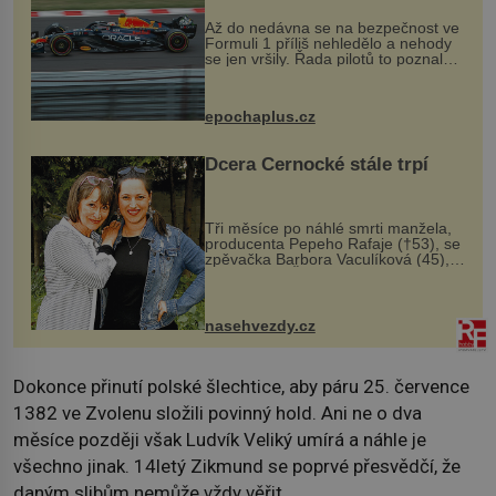
Až do nedávna se na bezpečnost ve
Formuli 1 příliš nehledělo a nehody
se jen vršily. Řada pilotů to poznala
na vlastní kůži, často s trvalými
následky nebo bohužel i ztrátou
života. Dnes nepochopiteln...
epochaplus.cz
Dcera Černocké stále trpí
Tři měsíce po náhlé smrti manžela,
producenta Pepeho Rafaje (†53), se
zpěvačka Barbora Vaculíková (45),
dcera Petry Černocké (75), poprvé
ozvala veřejnosti. Na sociální síti
sdílela, že se snaží fung...
nasehvezdy.cz
Dokonce přinutí polské šlechtice, aby páru 25. července
1382 ve Zvolenu složili povinný hold. Ani ne o dva
měsíce později však Ludvík Veliký umírá a náhle je
všechno jinak. 14letý Zikmund se poprvé přesvědčí, že
daným slibům nemůže vždy věřit.