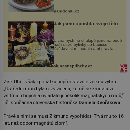
snazšího. Pljeskavica (10 porcí)
Možná jste ji ochutnali na dovolené v
bývalé Jugoslávii, lze ji vi...
panidomu.cz
Jak jsem opustila svoje tělo
U známých na chalupě jsme na půdě
našli staré bylinky po babičce.
Zvědavost mi nedala a připravila
jsem si z nich lektvar… Zimní pobyt
na chalupě se pro mě vlastní vinou
změnil v děsivý zážitek, na kt...
skutecnepribehy.cz
Zisk Uher však zpočátku nepředstavuje velkou výhru.
„Ústřední moc byla rozvrácená, země se zmítala ve
vnitřních bojích a ovládalo ji několik magnátských rodů,“
líčí současná slovenská historička
Daniela Dvořáková
.
Právě s nimi se musí Zikmund vypořádat. Trvá mu to 16
let, než odpor magnátů zlomí.