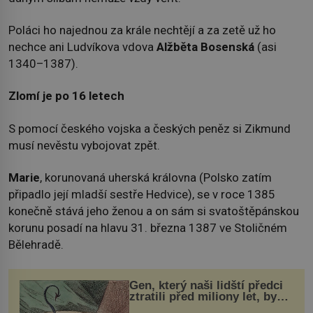
Poláci ho najednou za krále nechtějí a za zetě už ho
nechce ani Ludvíkova vdova
Alžběta Bosenská
(asi
1340–1387).
Zlomí je po 16 letech
S pomocí českého vojska a českých peněz si Zikmund
musí nevěstu vybojovat zpět.
Marie
, korunovaná uherská královna (Polsko zatím
připadlo její mladší sestře Hedvice), se v roce 1385
konečně stává jeho ženou a on sám si svatoštěpánskou
korunu posadí na hlavu 31. března 1387 ve Stoličném
Bělehradě.
Gen, který naši lidští předci
ztratili před miliony let, by
mohl pomoci s léčbou