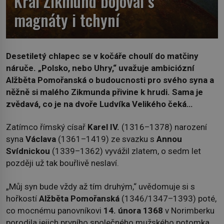
Král Zikmund bojoval s
magnáty i tchyní
Desetiletý chlapec se v kočáře choulí do matčiny
náruče. „Polsko, nebo Uhry,“ uvažuje ambiciózní
Alžběta Pomořanská o budoucnosti pro svého syna a
něžně si malého Zikmunda přivine k hrudi. Sama je
zvědavá, co je na dvoře Ludvíka Velikého čeká…
Zatímco římský císař
Karel IV.
(1316–1378) narození
syna
Václava
(1361–1419) ze svazku s
Annou
Svídnickou
(1339–1362) vyvážil zlatem, o sedm let
později už tak bouřlivě neslaví.
„Můj syn bude vždy až tím druhým,“ uvědomuje si s
hořkostí
Alžběta Pomořanská
(1346/1347–1393) poté,
co mocnému panovníkovi
14. února 1368
v Norimberku
porodila jejich prvního společného mužského potomka.