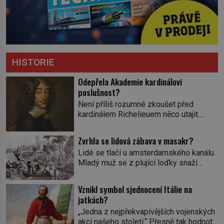
HISTORIE
Odepřela Akademie kardinálovi
poslušnost?
Není příliš rozumné zkoušet před
kardinálem Richelieuem něco utajit.
První ministr se dříve či později dozví o
všem a s potenciálními spiklenci umí
Zvrhla se lidová zábava v masakr?
rázně zatočit. Od roku 1629 se
Lidé se tlačí u amsterdamského kanálu.
setkávají v pařížském domě
Mladý muž se z plující loďky snaží
spisovatele Valentina Conrarta (1603–
sundat živého úhoře zavěšeného nad
1675). Diskutují o literárních dílech.
hladinou na laně. Zavrávorá a padá do
Nikomu se tím ale příliš nechlubí. Někdo
Vznikl symbol sjednocení Itálie na
vody. Diváci křičí a smějí se. Nevinná
by jejich spolek klidně mohl považovat
jatkách?
pouliční zábava, dalo by se říct. V
za nelegální. […]
„Jedna z nejpřekvapivějších vojenských
nizozemských městech má svou tradici,
akcí našeho století.“ Přesně tak hodnotí
hlavně v lidových čtvrtích. Aspoň na