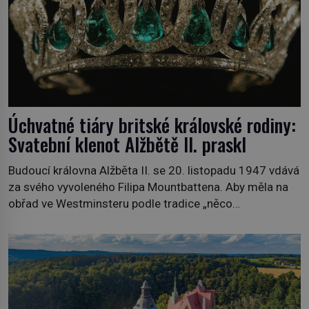
Úchvatné tiáry britské královské rodiny:
Svatební klenot Alžbětě II. praskl
Budoucí královna Alžběta II. se 20. listopadu 1947 vdává
za svého vyvoleného Filipa Mountbattena. Aby měla na
obřad ve Westminsteru podle tradice „něco
vypůjčeného“, její matka jí věnuje jedinečný šperk ze své
soukromé kolekce – diamantovou tiáru královny Marie.
„Je to ošklivá špičatá tiára,“ zhodnotil klenot britský
politik Sir Henry Channon (1897–1958), když si […]