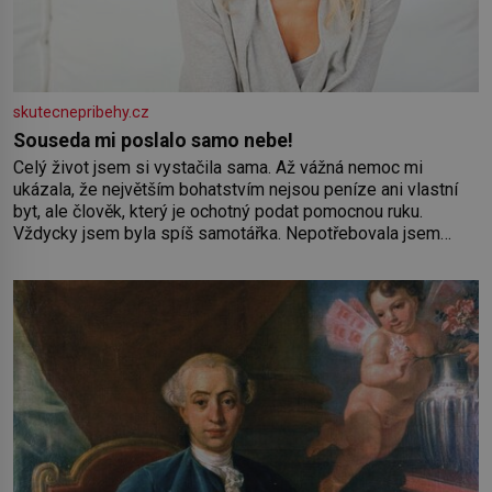
skutecnepribehy.cz
Souseda mi poslalo samo nebe!
Celý život jsem si vystačila sama. Až vážná nemoc mi
ukázala, že největším bohatstvím nejsou peníze ani vlastní
byt, ale člověk, který je ochotný podat pomocnou ruku.
Vždycky jsem byla spíš samotářka. Nepotřebovala jsem
kolem sebe partu kamarádek ani partnera. Stačily mi knihy,
práce a hlavně klid. Hned po studiích jsem odešla z rodného
města,