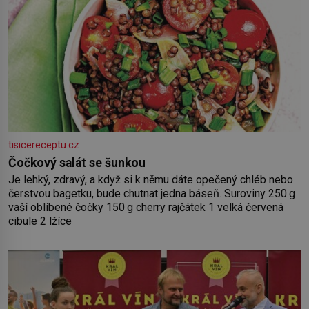
tisicereceptu.cz
Čočkový salát se šunkou
Je lehký, zdravý, a když si k němu dáte opečený chléb nebo
čerstvou bagetku, bude chutnat jedna báseň. Suroviny 250 g
vaší oblíbené čočky 150 g cherry rajčátek 1 velká červená
cibule 2 lžíce