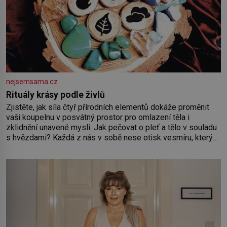
nejsemsama.cz
Rituály krásy podle živlů
Zjistěte, jak síla čtyř přírodních elementů dokáže proměnit
vaši koupelnu v posvátný prostor pro omlazení těla i
zklidnění unavené mysli. Jak pečovat o pleť a tělo v souladu
s hvězdami? Každá z nás v sobě nese otisk vesmíru, který
se projevuje nejen v naší povaze, ale i v potřebách naší
pokožky. Ohnivá znamení Ženy narozené ve znamení Berana,
Lva a Střelce v sobě nesou žár, odvahu a neutuchající elán.
Vaše