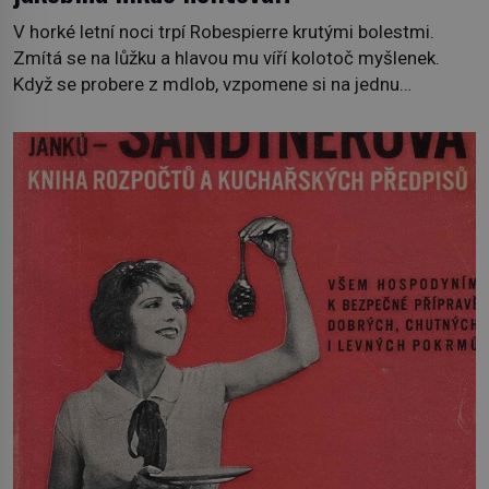
V horké letní noci trpí Robespierre krutými bolestmi.
Zmítá se na lůžku a hlavou mu víří kolotoč myšlenek.
Když se probere z mdlob, vzpomene si na jednu
z pařížských jasnovidek, kterou před lety navštívil.
Prorokovala mu tragický osud. Tehdy se jí vysmál.
„Robespierre to dotáhne hodně daleko,“ prohlásil o něm
jiný významný francouzský revolucionář, Honoré de
Mirabeau […]