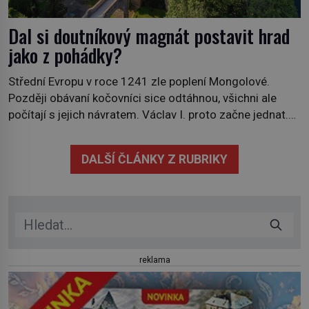
Dal si doutníkový magnát postavit hrad
jako z pohádky?
Střední Evropu v roce 1241 zle poplení Mongolové.
Později obávaní kočovníci sice odtáhnou, všichni ale
počítají s jejich návratem. Václav I. proto začne jednat.
Na další případné řádění barbarů z východu se chce
pečlivě připravit! Český král Václav I. (1205–1253)
DALŠÍ ČLÁNKY Z RUBRIKY
přijme opatření, která mají posílit obranu jeho království.
Zajistit hodlá především severní hranici. Na […]
reklama