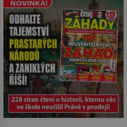
Ruža Vlajna má být v tu chvíli mrtvá celé
století. Vesnice Kisiljevo v
severovýchodním Srbsku má s upíry
nevyřízené účty. […]