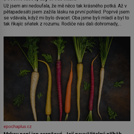
Už jsem ani nedoufala, že mě něco tak krásného potká. Až v
pětapadesáti jsem zažila lásku na první pohled. Poprvé jsem
se vdávala, když mi bylo dvacet. Oba jsme byli mladí a byl to
tak říkajíc sňatek z rozumu. Rodiče nás dali dohromady,
Toník byl dobře zaopatřený mladý muž. Manželství nám
oběma moc nesvědčilo, brzy jsme zjistili, že
epochaplus.cz