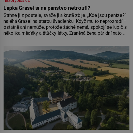
historyplus.cz
Lapka Grasel si na panstvo netroufl?
Strhne ji z postele, sváže ji a krutě zbije. „Kde jsou peníze?“
naléhá Grasel na starou švadlenku. Když mu to neprozradí –
ostatně ani nemůže, protože žádné nemá, spokojí se lupič s
několika měďáky a štůčky látky. Zraněná žena pár dní nato
umírá. Je to muž nebývale krutý. Jeho činy budí hrůzu ještě
dlouho po jeho smrti