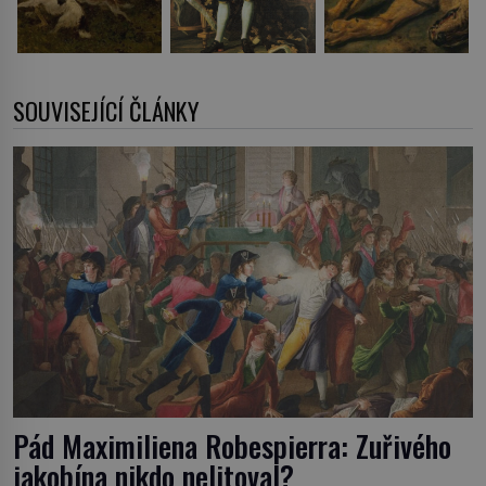
SOUVISEJÍCÍ ČLÁNKY
Pád Maximiliena Robespierra: Zuřivého
jakobína nikdo nelitoval?