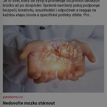
Je to svět, který se vyvíjí a proměňuje od prvních dětských
krůčků až po dospívání. Správně navržený pokoj podporuje
bezpečí, kreativitu, soustředění i odpočinek a reaguje na
každou etapu života a specifické potřeby dítěte. Pro
nejmenší je klíčová jednoduchost, měkkost a bezpečí, proto
by pokoj miminka měl působit především klidně a útulně.
Předškolní věk je
panidomu.cz
Nedovolte mozku stárnout