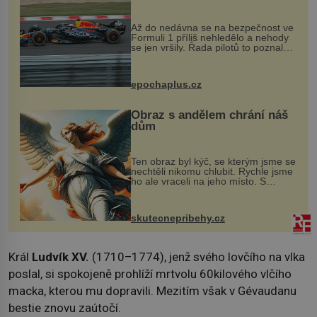
Až do nedávna se na bezpečnost ve
Formuli 1 příliš nehledělo a nehody
se jen vršily. Řada pilotů to poznala
na vlastní kůži, často s trvalými
následky nebo bohužel i ztrátou
života. Dnes nepochopiteln...
epochaplus.cz
Obraz s andělem chrání náš
dům
Ten obraz byl kýč, se kterým jsme se
nechtěli nikomu chlubit. Rychle jsme
ho ale vraceli na jeho místo. S
manželem Vaškem jsme si pořídili
chaloupku, takový domek na severu
Čech, kde jsme si naplánova...
skutecnepribehy.cz
Král
Ludvík XV.
(1710–1774), jenž svého lovčího na vlka
poslal, si spokojeně prohlíží mrtvolu 60kilového vlčího
macka, kterou mu dopravili. Mezitím však v Gévaudanu
bestie znovu zaútočí.