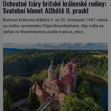
Úchvatné tiáry britské královské rodiny:
Svatební klenot Alžbětě II. praskl
Budoucí královna Alžběta II. se 20. listopadu 1947 vdává
za svého vyvoleného Filipa Mountbattena. Aby měla na
obřad ve Westminsteru podle tradice „něco
vypůjčeného“, její matka jí věnuje jedinečný šperk ze své
soukromé kolekce – diamantovou tiáru královny Marie.
„Je to ošklivá špičatá tiára,“ zhodnotil klenot britský
politik Sir Henry Channon (1897–1958), když si […]