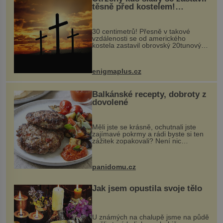
těsně před kostelem!
Ochránila ho boží síla?
30 centimetrů! Přesně v takové
vzdálenosti se od amerického
kostela zastavil obrovský 20tunový
balvan, který se v květnu 2014
nečekaně odtrhl od nedaleké skály
při její demolici. Podle místních stojí
enigmaplus.cz
...
Balkánské recepty, dobroty z
dovolené
Měli jste se krásně, ochutnali jste
zajímavé pokrmy a rádi byste si ten
zážitek zopakovali? Není nic
snazšího. Pljeskavica (10 porcí)
Možná jste ji ochutnali na dovolené v
bývalé Jugoslávii, lze ji vi...
panidomu.cz
Jak jsem opustila svoje tělo
U známých na chalupě jsme na půdě