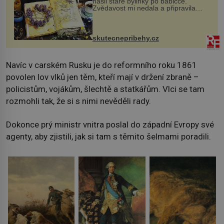
našli staré bylinky po babičce.
Zvědavost mi nedala a připravila
jsem si z nich lektvar… Zimní pobyt
na chalupě se pro mě vlastní vinou
změnil v děsivý zážitek, na kt...
skutecnepribehy.cz
Navíc v carském Rusku je do reformního roku 1861
povolen lov vlků jen těm, kteří mají v držení zbraně –
policistům, vojákům, šlechtě a statkářům. Vlci se tam
rozmohli tak, že si s nimi nevěděli rady.
Dokonce prý ministr vnitra poslal do západní Evropy své
agenty, aby zjistili, jak si tam s těmito šelmami poradili.