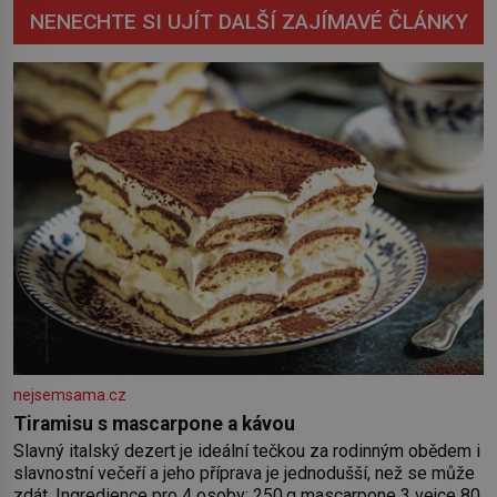
NENECHTE SI UJÍT DALŠÍ ZAJÍMAVÉ ČLÁNKY
nejsemsama.cz
Tiramisu s mascarpone a kávou
Slavný italský dezert je ideální tečkou za rodinným obědem i
slavnostní večeří a jeho příprava je jednodušší, než se může
zdát. Ingredience pro 4 osoby: 250 g mascarpone 3 vejce 80