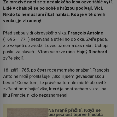
Za mrazivé noci se z nedalekého lesa ozve táhlé vytí.
Lidé v chalupě se po sobě s hrůzou podívají. Vlci.
Nikdo to nemusí ani říkat nahlas. Kdo je v té chvíli
venku, je ztracený…
Před sebou vidí obrovského vlka.
François Antoine
(1695–1771) nezaváhá a střelí ho do oka. Zvíře padá,
ale vzápětí se zvedá. Lovec už nemá čas nabít. Uchopí
pušku za hlaveň… Vtom se ozve rána. Hajný
Rinchard
zvíře skolí.
18. září 1765, po čtvrt roce marného snažení, François
Antoine hrdě prohlašuje: „Skolil jsem gévaudanskou
bestii.“ Co na tom, že právě na tomhle místě obrovité
zvíře připomínající vlka, které je postrachem v kraji na
jihu Francie, nikdo nezaznamenal.
Na hraně přežití. Když se
bezpečnost teprve hledala