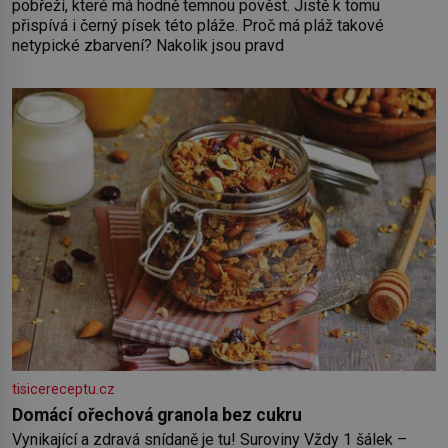
pobřeží, které má hodně temnou pověst. Jistě k tomu
přispívá i černý písek této pláže. Proč má pláž takové
netypické zbarvení? Nakolik jsou pravd
tisicereceptu.cz
Domácí ořechová granola bez cukru
Vynikající a zdravá snídaně je tu! Suroviny Vždy 1 šálek –