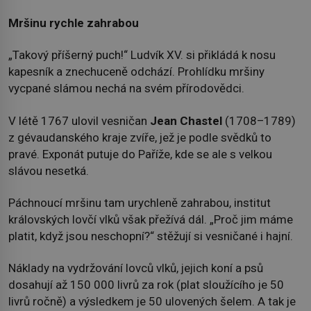
Mršinu rychle zahrabou
„Takový příšerný puch!“ Ludvík XV. si přikládá k nosu
kapesník a znechuceně odchází. Prohlídku mršiny
vycpané slámou nechá na svém přírodovědci.
V létě 1767 ulovil vesničan
Jean Chastel
(1708–1789)
z gévaudanského kraje zvíře, jež je podle svědků to
pravé. Exponát putuje do Paříže, kde se ale s velkou
slávou nesetká.
Páchnoucí mršinu tam urychleně zahrabou, institut
královských lovčí vlků však přežívá dál. „Proč jim máme
platit, když jsou neschopní?“ stěžují si vesničané i hajní.
Náklady na vydržování lovců vlků, jejich koní a psů
dosahují až 150 000 livrů za rok (plat sloužícího je 50
livrů ročně) a výsledkem je 50 ulovených šelem. A tak je