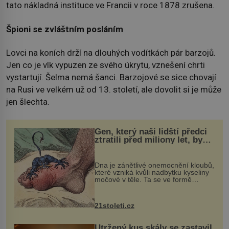
tato nákladná instituce ve Francii v roce 1878 zrušena.
Špioni se zvláštním posláním
Lovci na koních drží na dlouhých vodítkách pár barzojů.
Jen co je vlk vypuzen ze svého úkrytu, vznešení chrti
vystartují. Šelma nemá šanci. Barzojové se sice chovají
na Rusi ve velkém už od 13. století, ale dovolit si je může
jen šlechta.
Gen, který naši lidští předci
ztratili před miliony let, by
mohl pomoci s léčbou
„nemoci králů“
Dna je zánětlivé onemocnění kloubů,
které vzniká kvůli nadbytku kyseliny
močové v těle. Ta se ve formě
krystalků ukládá v blízkosti kloubů,
nejčastěji přitom postihuje palce na
nohou, a způsobuje bole...
21stoleti.cz
Utržený kus skály se zastavil