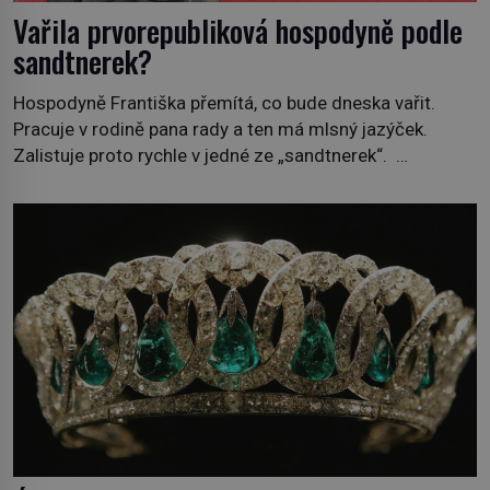
Vařila prvorepubliková hospodyně podle
sandtnerek?
Hospodyně Františka přemítá, co bude dneska vařit.
Pracuje v rodině pana rady a ten má mlsný jazýček.
Zalistuje proto rychle v jedné ze „sandtnerek“.
„Zaplaťpánbůh, že už nemusíme chodit s lístky,“
povzdechne si směrem ke služce, kterou má v kuchyni k
ruce. Ještě v prvních letech nové republiky fungoval kvůli
nedostatku zboží přídělový systém. […]