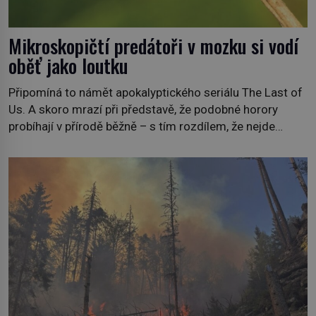
Mikroskopičtí predátoři v mozku si vodí
oběť jako loutku
Připomíná to námět apokalyptického seriálu The Last of
Us. A skoro mrazí při představě, že podobné horory
probíhají v přírodě běžně – s tím rozdílem, že nejde
pouze o infekce parazitickou houbou a že predátor
dokáže ovládat jen vývojově nesrovnatelně jednodušší
živočichy, než je člověk. Najít skutečné zombie není nic
nemožného ani v naší přírodě. […]