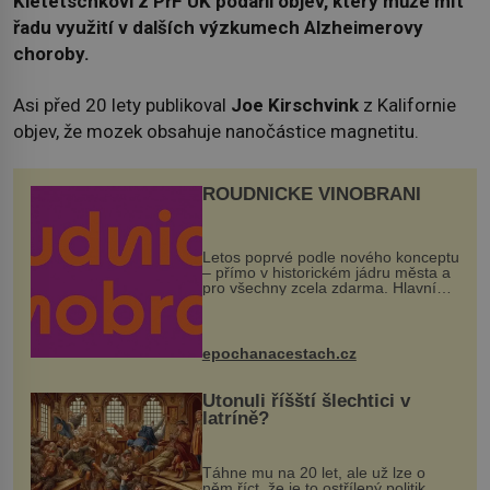
Kletetschkovi z PřF UK
podařil objev, který může mít
řadu využití v dalších výzkumech Alzheimerovy
choroby.
Asi před 20 lety publikoval
Joe Kirschvink
z Kalifornie
objev, že mozek obsahuje nanočástice magnetitu.
ROUDNICKÉ VINOBRANÍ
Letos poprvé podle nového konceptu
– přímo v historickém jádru města a
pro všechny zcela zdarma. Hlavní
program se odehraje na Karlově a
Husově náměstí. Návštěvníci se
mohou těšit na víno, burčák, pes...
epochanacestach.cz
Utonuli říšští šlechtici v
latríně?
Táhne mu na 20 let, ale už lze o
něm říct, že je to ostřílený politik.