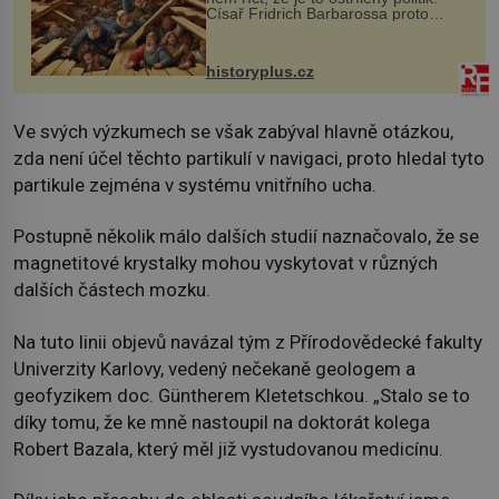
Císař Fridrich Barbarossa proto
posílá svého syna a dědice Jindřicha
VI. do Erfurtu, aby se stal
prostředníkem při řešení sporu m...
historyplus.cz
Ve svých výzkumech se však zabýval hlavně otázkou,
zda není účel těchto partikulí v navigaci, proto hledal tyto
partikule zejména v systému vnitřního ucha.
Postupně několik málo dalších studií naznačovalo, že se
magnetitové krystalky mohou vyskytovat v různých
dalších částech mozku.
Na tuto linii objevů navázal tým z Přírodovědecké fakulty
Univerzity Karlovy, vedený nečekaně geologem a
geofyzikem doc. Güntherem Kletetschkou. „Stalo se to
díky tomu, že ke mně nastoupil na doktorát kolega
Robert Bazala, který měl již vystudovanou medicínu.