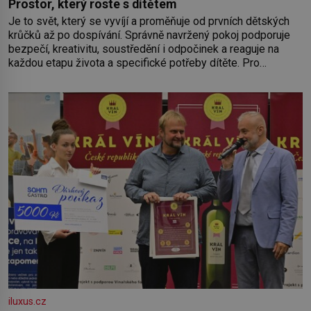
Prostor, který roste s dítětem
Je to svět, který se vyvíjí a proměňuje od prvních dětských
krůčků až po dospívání. Správně navržený pokoj podporuje
bezpečí, kreativitu, soustředění i odpočinek a reaguje na
každou etapu života a specifické potřeby dítěte. Pro
nejmenší je klíčová jednoduchost, měkkost a bezpečí, proto
by pokoj miminka měl působit především klidně a útulně.
Předškolní věk je
iluxus.cz