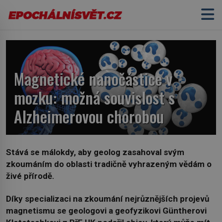
Magnetické nanočástice v
mozku: možná souvislost s
Alzheimerovou chorobou
Stává se málokdy, aby geolog zasahoval svým
zkoumáním do oblasti tradičně
vyhrazeným vědám o
živé přírodě.
Díky specializaci na zkoumání nejrůznějších
projevů
magnetismu se geologovi a geofyzikovi Güntherovi