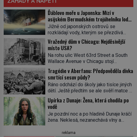
ZÁHADY A NAPĚTÍ
Ďáblovo moře u Japonska: Mizí v
asijském Bermudském trojúhelníku lodě
ve spárech neznámé síly?
Jižně od japonských ostrovů se
rozkládají vody, kterým se přezdívá
Ďáblovo moře. Vypráví se o lodích
Vražedný dům v Chicagu: Nejděsivější
mizejících beze stopy, podivných
místo USA?
světlech, zrádných proudech i mořských
Na rohu ulic West 63rd Street a South
dracích, kteří měli tyto končiny střežit už
Wallace Avenue v Chicagu stojí
v dávných legendách. Je tichomořský
nenápadná pošta. Nemá žádný speciální
Dračí trojúhelník skutečně prokletým
Tragédie v Aberfanu: Předpověděla dívka
nápis ani pamětní desku. A přesto prý
místem, nebo se zde jen nebezpečná
smrtící sesuv půdy?
místní zaměstnanci neradi chodí do
příroda proměnila v jednu z
Ráno odchází do školy jako tisíce jiných
sklepa. Právě tady totiž sídlil sériový
nejpůsobivějších námořních záhad? […]
dětí. Ještě předtím se ale svěří matce s
vrah H. H. Holmes a také
podivným snem. Ve škole, kterou dobře
nejpropracovanější past na lidi
Upírka z Dunaje: Žena, která chodila po
zná, tentokrát nevidí budovu ani
v dějinách americké kriminalistiky.
vodě
spolužáky. Místo nich se před ní tyčí
Herman Webster Mudgett (1861–1896)
Je pozdní noc a po hladině Dunaje kráčí
cosi temného. O několik hodin později je
přijíždí […]
žena. Neklesá, nezanechává vlny a
mrtvá. Mohla devítiletá Zahlédla vlastní
pohybuje se tiše, jako by černá voda
osud? Dne 21. října 1966 se velšská
pod ní byla dlažbou. Muž, který ji z
reklama
vesnice Aberfan […]