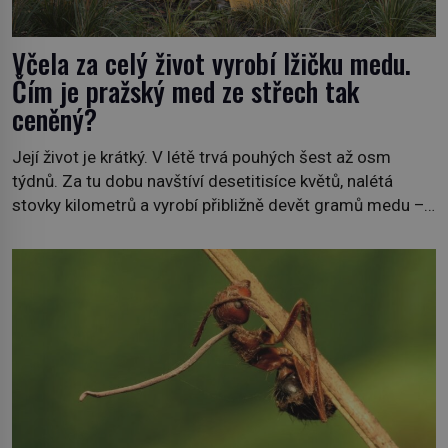
Včela za celý život vyrobí lžičku medu.
Čím je pražský med ze střech tak
ceněný?
Její život je krátký. V létě trvá pouhých šest až osm
týdnů. Za tu dobu navštíví desetitisíce květů, nalétá
stovky kilometrů a vyrobí přibližně devět gramů medu –
zhruba jednu čajovou lžičku. Sama o sobě se může zdát
bezvýznamná. Teprve když se spojí s dalšími desítkami
tisíc příslušnic svého včelstva, vznikne jeden z
nejdokonalejších organismů […]