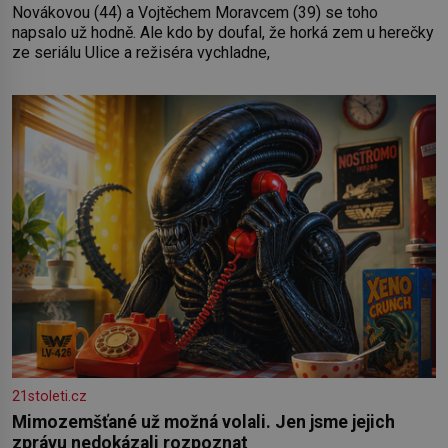
Novákovou (44) a Vojtěchem Moravcem (39) se toho
napsalo už hodně. Ale kdo by doufal, že horká zem u herečky
ze seriálu Ulice a režiséra vychladne,
21stoleti.cz
Mimozemšťané už možná volali. Jen jsme jejich
zprávu nedokázali rozpoznat