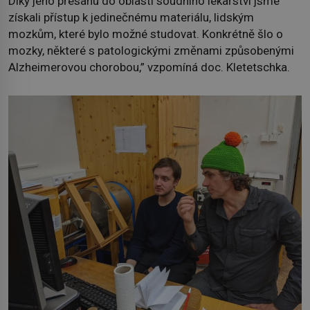
Díky jeho přesahu do oblasti soudního lékařství jsme
získali přístup k jedinečnému materiálu, lidským
mozkům, které bylo možné studovat. Konkrétně šlo o
mozky, některé s patologickými změnami způsobenými
Alzheimerovou chorobou,” vzpomíná doc. Kletetschka.