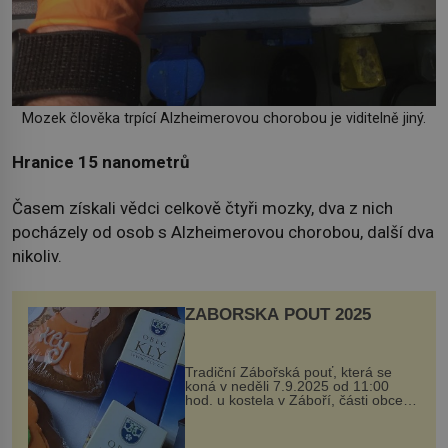
Mozek člověka trpící Alzheimerovou chorobou je viditelně jiný.
Hranice 15 nanometrů
Časem získali vědci celkově čtyři mozky, dva z nich
pocházely od osob s Alzheimerovou chorobou, další dva
nikoliv.
ZÁBOŘSKÁ POUŤ 2025
Tradiční Zábořská pouť, která se
koná v neděli 7.9.2025 od 11:00
hod. u kostela v Záboří, části obce
Kly u Mělníka. V programu naleznete
komentovanou prohlídku kostela,
dobovou hudbu, řemesla, atrakce...