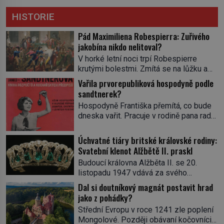
HISTORIE
Pád Maximiliena Robespierra: Zuřivého
jakobína nikdo nelitoval?
V horké letní noci trpí Robespierre
krutými bolestmi. Zmítá se na lůžku a
hlavou mu víří kolotoč myšlenek. Když
Vařila prvorepubliková hospodyně podle
se probere z mdlob, vzpomene si na
sandtnerek?
jednu z pařížských jasnovidek, kterou
Hospodyně Františka přemítá, co bude
před lety navštívil. Prorokovala mu
dneska vařit. Pracuje v rodině pana rady
tragický osud. Tehdy se jí vysmál.
a ten má mlsný jazýček. Zalistuje proto
„Robespierre to dotáhne hodně daleko,“
rychle v jedné ze „sandtnerek“.
Úchvatné tiáry britské královské rodiny:
prohlásil o něm jiný významný
„Zaplaťpánbůh, že už nemusíme chodit
Svatební klenot Alžbětě II. praskl
francouzský revolucionář, Honoré de
s lístky,“ povzdechne si směrem ke
Mirabeau […]
Budoucí královna Alžběta II. se 20.
služce, kterou má v kuchyni k ruce.
listopadu 1947 vdává za svého
Ještě v prvních letech nové republiky
vyvoleného Filipa Mountbattena. Aby
Dal si doutníkový magnát postavit hrad
fungoval kvůli nedostatku zboží
měla na obřad ve Westminsteru podle
jako z pohádky?
přídělový systém. […]
tradice „něco vypůjčeného“, její matka jí
Střední Evropu v roce 1241 zle poplení
věnuje jedinečný šperk ze své
Mongolové. Později obávaní kočovníci
soukromé kolekce – diamantovou tiáru