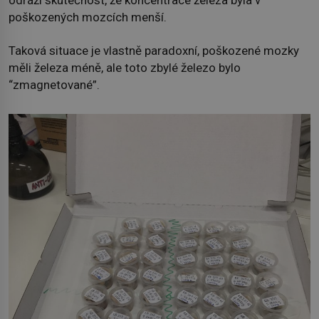
odráží skutečnost, že koncentrace železa byla v
poškozených mozcích menší.
Taková situace je vlastně paradoxní, poškozené mozky
měli železa méně, ale toto zbylé železo bylo
“zmagnetované”.