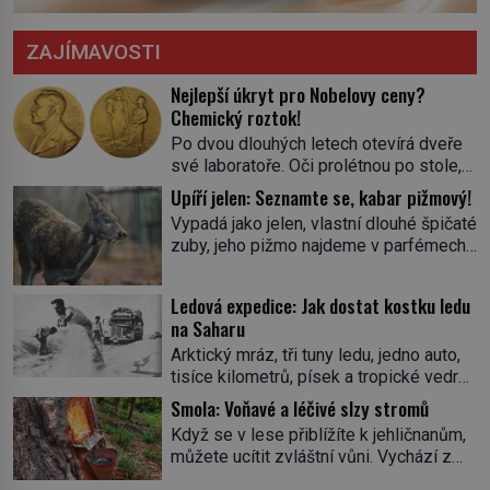
ZAJÍMAVOSTI
Nejlepší úkryt pro Nobelovy ceny?
Chemický roztok!
Po dvou dlouhých letech otevírá dveře
své laboratoře. Oči prolétnou po stole,
aby pak ulpěly na regálu, kde se nachází
Upíří jelen: Seznamte se, kabar pižmový!
všemožné látky. Hledá žluto-oranžovou
Vypadá jako jelen, vlastní dlouhé špičaté
tekutinu, jakmile ji zahlédne, nesmírně
zuby, jeho pižmo najdeme v parfémech
se mu uleví. Teď může svůj plán
celého světa a narazit na něj je velice
dokončit. Pod termínem aqua regia se
těžké. Tato charakteristika sedí na
skrývá směs s názvem lučavka
Ledová expedice: Jak dostat kostku ledu
jediného zástupce zvířecí říše – kabara
královská. Svůj přídomek nemá pro nic
na Saharu
pižmového. V Evropě ho jako první
za nic, […]
Arktický mráz, tři tuny ledu, jedno auto,
popíše švédský botanik Carl Linné
tisíce kilometrů, písek a tropické vedro.
(1707–1778), jenže v Asii o něm ví už
To je ve zkratce zdánlivě nesplnitelná
celá staletí. Zvíře připomíná jelena,
Smola: Voňavé a léčivé slzy stromů
výzva, která se promění v úžasné
v kohoutku dosahuje […]
Když se v lese přiblížíte k jehličnanům,
dobrodružství a důkaz, že nic není
můžete ucítit zvláštní vůni. Vychází z
nemožné. Vše začíná na podzim 1958
lepkavé látky, která vytéká z
jako hec. Rádio Luxembourg přichází s