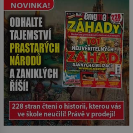
břehu pozoruje, ji údajně poznává, jenže
Ruža Vlajna má být v tu chvíli mrtvá celé
století. Vesnice Kisiljevo v
severovýchodním Srbsku má s upíry
nevyřízené účty. […]