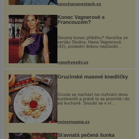
epochanacestach.cz
Konec Vagnerové s
Francouzem?
Smutný konec příběhu? Herečka ze
seriálu Studna, Hana Vagnerová
(42), poslední dobou nepůsobí
nejšťastněji. Ačkoli časy její anorexie
jsou už dávno pryč a opět se pyšnila
ženskými křivkami, najednou s...
nasehvezdy.cz
Gruzínské masové knedlíčky
Gruzie se nachází na rozhraní dvou
kontinentů a právě to se promítá i do
její kuchyně. Snoubí se v ní
evropské a asijské chutě a díky tomu
vznikají rozmanité a chuťově bohaté
pokrmy, které rozhodně st...
nejsemsama.cz
Šťavnatá pečená šunka