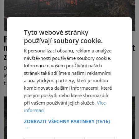
Tyto webové stránky
Požárů v Evropě přibývá, Česko
používají soubory cookie.
nevyjímaje. Do roku 2100 se jejich počet
K personalizaci obsahu, reklam a analýze
zdvojnásobí
návštěvnosti používáme soubory cookie.
Informace o vašem používání našich
Do Českého Švýcarska se vrátil oheň. Plameny z jara
stránek také sdílíme s našimi reklamními
jsou sice bezpečně uhašeny, znovu ale vzplály varovné
a analytickými partnery, kteří je mohou
hlasy volající po krocích, které by vzrůstající riziko
kombinovat s dalšími informacemi, které
lesních požárů do budoucna minimalizovaly. Lesní
jste jim poskytli nebo které shromáždili
požáry už nejsou problémem pouze vzdáleného
při vašem používání jejich služeb.
Více
Středomoří. S oteplujícím se klimatem, vysušenou
informací
krajinou a desetiletími lidských zásahů se z nich stává
nový evropský normál […]
ZOBRAZIT VŠECHNY PARTNERY
(1616)
→