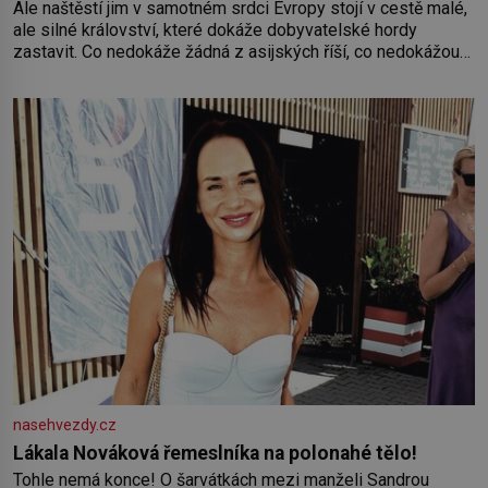
Ale naštěstí jim v samotném srdci Evropy stojí v cestě malé,
ale silné království, které dokáže dobyvatelské hordy
zastavit. Co nedokáže žádná z asijských říší, co nedokážou
Němci – to dokáže český král. Nebo že by ne? Mongolové
od roku 1223 postupují podél Kaspického a Azovského
moře,
nasehvezdy.cz
Lákala Nováková řemeslníka na polonahé tělo!
Tohle nemá konce! O šarvátkách mezi manželi Sandrou