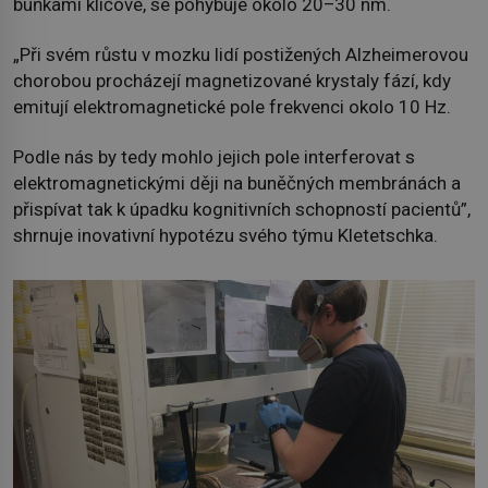
buňkami klíčové, se pohybuje okolo 20–30 nm.
„Při svém růstu v mozku lidí postižených Alzheimerovou
chorobou procházejí magnetizované krystaly fází, kdy
emitují elektromagnetické pole frekvenci okolo 10 Hz.
Podle nás by tedy mohlo jejich pole interferovat s
elektromagnetickými ději na buněčných membránách a
přispívat tak k úpadku kognitivních schopností pacientů”,
shrnuje inovativní hypotézu svého týmu Kletetschka.