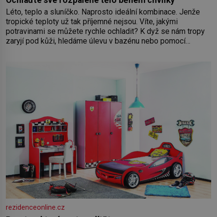
Ochlaďte své rozpálené tělo během chvilky
Léto, teplo a sluníčko. Naprosto ideální kombinace. Jenže
tropické teploty už tak příjemné nejsou. Víte, jakými
potravinami se můžete rychle ochladit? K dyž se nám tropy
zaryjí pod kůži, hledáme úlevu v bazénu nebo pomocí
klimatizace. Jenže ne vždycky můžeme být v jejich blízkosti.
Nemusíte však zoufat. Pokud budete mít promyšlený
jídelníček, žadné pařáky si na vás
rezidenceonline.cz