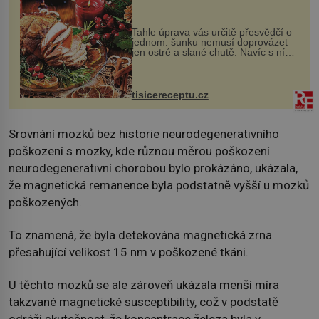
Tahle úprava vás určitě přesvědčí o
jednom: šunku nemusí doprovázet
jen ostré a slané chutě. Navíc s ní
nakrmíte poměrně hodně hladových
krků. Ingredience sádlo 3 kg šunky
vcelku 3 stroužky česneku hl...
tisicereceptu.cz
Srovnání mozků bez historie neurodegenerativního
poškození s mozky, kde různou měrou poškození
neurodegenerativní chorobou bylo prokázáno, ukázala,
že magnetická remanence byla podstatně vyšší u mozků
poškozených.
To znamená, že byla detekována magnetická zrna
přesahující velikost 15 nm v poškozené tkáni.
U těchto mozků se ale zároveň ukázala menší míra
takzvané magnetické susceptibility, což v podstatě