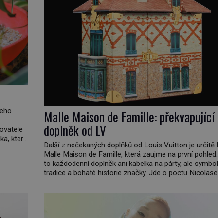
jeho
Malle Maison de Famille: překvapující
doplněk od LV
hovatele
a, který
Další z nečekaných doplňků od Louis Vuitton je určitě 
 kde
Malle Maison de Famille, která zaujme na první pohled.
elá
to každodenní doplněk ani kabelka na párty, ale symbol
tradice a bohaté historie značky. Jde o poctu Nicolase
Ghesquièra rodinnému sídlu Vuittonů na adrese 18 Ru
Vuitton, které bylo postaveno v roce 1869. […]