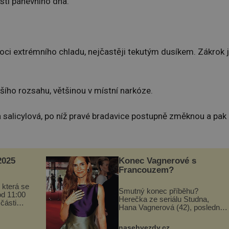
lasti pánevního dna.
ci extrémního chladu, nejčastěji tekutým dusíkem. Zákrok 
šího rozsahu, většinou v místní narkóze.
a salicylová, po níž pravé bradavice postupně změknou a pak
025
Konec Vagnerové s
Francouzem?
 která se
Smutný konec příběhu?
od 11:00
Herečka ze seriálu Studna,
 části
Hana Vagnerová (42), poslední
programu
dobou nepůsobí nejšťastněji.
ou
Ačkoli časy její anorexie jsou už
vou
nasehvezdy.cz