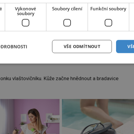
é
Výkonové
Soubory cílení
Funkční soubory
močeným do ricinového oleje. Bradavice se po 4–5 dnech
soubory
vici vnitřní stranou, přichyťte náplastí a nechte působit přes
ou, až bradavice zmizí.
ODROBNOSTI
VŠE ODMÍTNOUT
VŠ
, přiložte na bradavici a přichyťte náplastí. Tampon po 10
stonku vlaštovičníku. Kůže začne hnědnout a bradavice