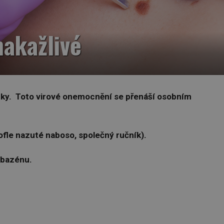
nakažlivé
tky.
Toto virové onemocnění se přenáší osobním
ofle nazuté naboso, společný ručník).
 bazénu.