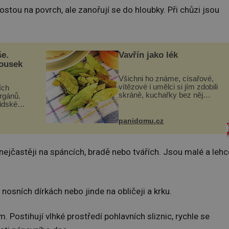
stou na povrch, ale zanořují se do hloubky. Při chůzi jsou
še.
Vavřín jako lék
kousek
Všichni ho známe, císařové,
vítězové i umělci si jím zdobili
ích
skráně, kuchařky bez něj
orgánů.
neuvaří, a to ještě nevíte, že
lidské
bobkový list může výrazně
gán za
zmírnit některé naše neduhy.
t
panidomu.cz
Obsahuje v malém množství
 co když
ně...
mám...
, nejčastěji na spáncích, bradě nebo tvářích. Jsou malé a lehc
 nosních dírkách nebo jinde na obličeji a krku.
 Postihují vlhké prostředí pohlavních sliznic, rychle se