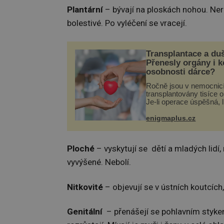
Plantární
– bývají na ploskách nohou. Nero
bolestivé. Po vyléčení se vracejí.
Transplantace a du
Přenesly orgány i 
osobnosti dárce?
Ročně jsou v nemocnic
transplantovány tisíce 
Je-li operace úspěšná, 
tělo přijme darovaný or
své a pacient může vés
enigmaplus.cz
plnohodnotný život. Ale
při transplantaci nepřijí
Ploché
– vyskytují se dětí a mladých lidí
vyvýšené. Nebolí.
Nitkovité
– objevují se v ústních koutcích,
Genitální
– přenášejí se pohlavním stykem.