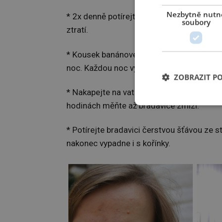
Nezbytně nutn
* 2x denně potírejte bradavici prstem na
soubory
ztratí.
* Kousek banánové slupky přiložte na brada
noc. Každou noc vyměňte slupku za čerstv
ZOBRAZIT P
* Nakapejte na vatový tampon tea tree olej
hodinách měňte až bradavice zmizí.
* Potírejte bradavici čerstvou šťávou ze 
nakonec vypadne i s kořínky.