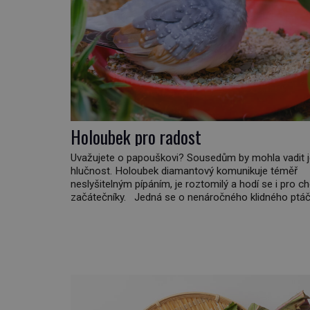
Holoubek pro radost
Uvažujete o papouškovi? Sousedům by mohla vadit 
hlučnost. Holoubek diamantový komunikuje téměř
neslyšitelným pípáním, je roztomilý a hodí se i pro c
začátečníky. Jedná se o nenáročného klidného ptáčk
většinu dne jen posedává. Hodně času tráví na zemi,
sbírá zbytky semínek Jeho domovinou je prakticky c
Austrálie s výjimkou pobřežní oblasti. […]