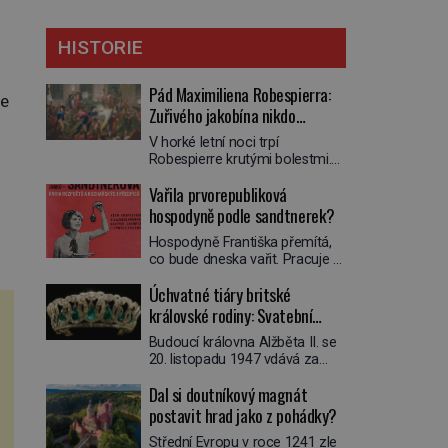
HISTORIE
Pád Maximiliena Robespierra:
je
Zuřivého jakobína nikdo
nelitoval?
V horké letní noci trpí
Robespierre krutými bolestmi.
Zmítá se na lůžku a hlavou mu
Vařila prvorepubliková
víří kolotoč myšlenek. Když se
probere z mdlob, vzpomene si
hospodyně podle sandtnerek?
na jednu z pařížských
Hospodyně Františka přemítá,
jasnovidek, kterou před lety
co bude dneska vařit. Pracuje v
navštívil. Prorokovala mu
rodině pana rady a ten má
tragický osud. Tehdy se jí
Úchvatné tiáry britské
mlsný jazýček. Zalistuje proto
vysmál. „Robespierre to
rychle v jedné ze „sandtnerek“.
královské rodiny: Svatební
dotáhne hodně daleko,“
„Zaplaťpánbůh, že už
prohlásil o něm jiný významný
klenot Alžbětě II. praskl
Budoucí královna Alžběta II. se
nemusíme chodit s lístky,“
francouzský revolucionář,
20. listopadu 1947 vdává za
povzdechne si směrem ke
Honoré de Mirabeau […]
svého vyvoleného Filipa
služce, kterou má v kuchyni k
Dal si doutníkový magnát
Mountbattena. Aby měla na
ruce. Ještě v prvních letech
obřad ve Westminsteru podle
postavit hrad jako z pohádky?
nové republiky fungoval kvůli
tradice „něco vypůjčeného“, její
nedostatku zboží přídělový
Střední Evropu v roce 1241 zle
matka jí věnuje jedinečný šperk
systém. […]