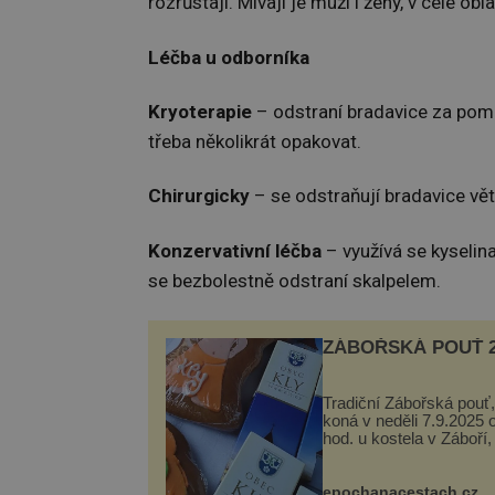
rozrůstají. Mívají je muži i ženy, v celé ob
Léčba u odborníka
Kryoterapie
– odstraní bradavice za pomo
třeba několikrát opakovat.
Chirurgicky
– se odstraňují bradavice vět
Konzervativní léčba
– využívá se kyselin
se bezbolestně odstraní skalpelem.
ZÁBOŘSKÁ POUŤ 2
Tradiční Zábořská pouť,
koná v neděli 7.9.2025 
hod. u kostela v Záboří,
obce Kly u Mělníka. V 
naleznete komentovan
prohlídku kostela, dobo
epochanacestach.cz