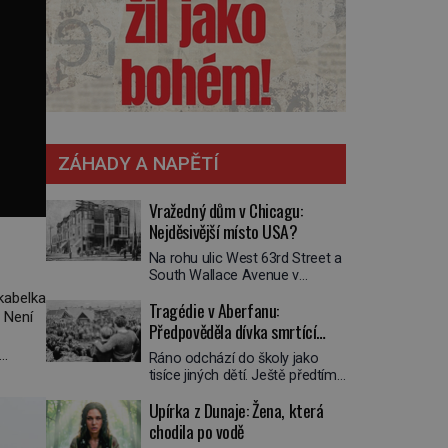
ZÁHADY A NAPĚTÍ
Vražedný dům v Chicagu:
Nejděsivější místo USA?
Na rohu ulic West 63rd Street a
South Wallace Avenue v
Chicagu stojí nenápadná pošta.
kabelka
Tragédie v Aberfanu:
Nemá žádný speciální nápis ani
 Není
pamětní desku. A přesto prý
Předpověděla dívka smrtící
místní zaměstnanci neradi
sesuv půdy?
Ráno odchází do školy jako
chodí do sklepa. Právě tady
e Louis
tisíce jiných dětí. Ještě předtím
totiž sídlil sériový vrah H. H.
se ale svěří matce s podivným
Holmes a také
Upírka z Dunaje: Žena, která
snem. Ve škole, kterou dobře
nejpropracovanější past na lidi
zná, tentokrát nevidí budovu ani
chodila po vodě
v dějinách americké
spolužáky. Místo nich se před ní
kriminalistiky. Herman Webster