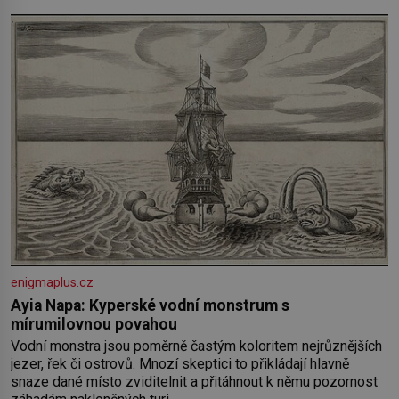
enigmaplus.cz
Ayia Napa: Kyperské vodní monstrum s
mírumilovnou povahou
Vodní monstra jsou poměrně častým koloritem nejrůznějších
jezer, řek či ostrovů. Mnozí skeptici to přikládají hlavně
snaze dané místo zviditelnit a přitáhnout k němu pozornost