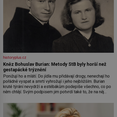
historyplus.cz
Kněz Bohuslav Burian: Metody StB byly horší než
gestapácké trýznění
Ponižují ho a mlátí. Do jídla mu přidávají drogy, nenechají ho
pořádně vyspat a smrtí vyhrožují i jeho nejbližším. Burian
kruté týrání nevydrží a estébákům podepíše všechno, co po
něm chtějí. Svým podpisem jim potvrdí také to, že na něj
během výslechů nikdo nevyvíjel fyzický ani psychický nátlak.
Syn brněnského řezníka chce být knězem a