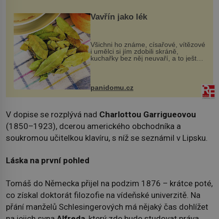
Vavřín jako lék
Všichni ho známe, císařové, vítězové
i umělci si jím zdobili skráně,
kuchařky bez něj neuvaří, a to ještě
nevíte, že bobkový list může výrazně
zmírnit některé naše neduhy.
Obsahuje v malém množství ně...
panidomu.cz
V dopise se rozplývá nad
Charlottou Garrigueovou
(1850–1923), dcerou amerického obchodníka a
soukromou učitelkou klavíru, s níž se seznámil v Lipsku.
Láska na první pohled
Tomáš do Německa přijel na podzim 1876 – krátce poté,
co získal doktorát filozofie na vídeňské univerzitě. Na
přání manželů Schlesingerových má nějaký čas dohlížet
na jejich syna
Alfreda
, který zde bude studovat práva.