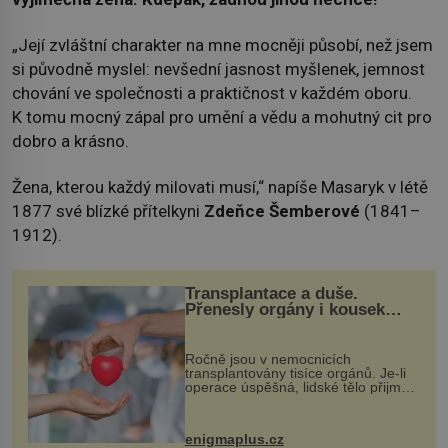
„Její zvláštní charakter na mne mocněji působí, než jsem
si původně myslel: nevšední jasnost myšlenek, jemnost
chování ve společnosti a praktičnost v každém oboru.
K tomu mocný zápal pro umění a vědu a mohutný cit pro
dobro a krásno.
Žena, kterou každý milovati musí,“ napíše Masaryk v létě
1877 své blízké přítelkyni
Zdeňce Šemberové
(1841–
1912).
Transplantace a duše.
Přenesly orgány i kousek
osobnosti dárce?
Ročně jsou v nemocnicích
transplantovány tisíce orgánů. Je-li
operace úspěšná, lidské tělo přijme
darovaný orgán za své a pacient
může vést plnohodnotný život. Ale co
když při transplantaci nepřijímám...
enigmaplus.cz