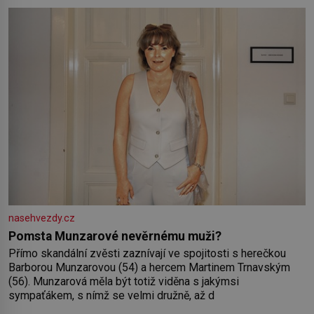
pokožky. Ohnivá znamení Ženy narozené ve znamení Berana,
Lva a Střelce v sobě nesou žár, odvahu a neutuchající elán.
Vaše
nasehvezdy.cz
Pomsta Munzarové nevěrnému muži?
Přímo skandální zvěsti zaznívají ve spojitosti s herečkou
Barborou Munzarovou (54) a hercem Martinem Trnavským
(56). Munzarová měla být totiž viděna s jakýmsi
sympaťákem, s nímž se velmi družně, až d