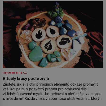
nejsemsama.cz
Rituály krásy podle živlů
Zjistěte, jak síla čtyř přírodních elementů dokáže proměnit
vaši koupelnu v posvátný prostor pro omlazení těla i
zklidnění unavené mysli. Jak pečovat o pleť a tělo v souladu
s hvězdami? Každá z nás v sobě nese otisk vesmíru, který
se projevuje nejen v naší povaze, ale i v potřebách naší