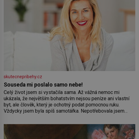
skutecnepribehy.cz
Souseda mi poslalo samo nebe!
Celý život jsem si vystačila sama. Až vážná nemoc mi
ukázala, že největším bohatstvím nejsou peníze ani vlastní
byt, ale člověk, který je ochotný podat pomocnou ruku.
Vždycky jsem byla spíš samotářka. Nepotřebovala jsem
kolem sebe partu kamarádek ani partnera. Stačily mi knihy,
práce a hlavně klid. Hned po studiích jsem odešla z rodného
města,