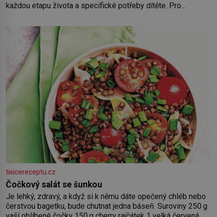
každou etapu života a specifické potřeby dítěte. Pro
nejmenší je klíčová jednoduchost, měkkost a bezpečí, proto
by pokoj miminka měl působit především klidně a útulně.
Předškolní věk je
tisicereceptu.cz
Čočkový salát se šunkou
Je lehký, zdravý, a když si k němu dáte opečený chléb nebo
čerstvou bagetku, bude chutnat jedna báseň. Suroviny 250 g
vaší oblíbené čočky 150 g cherry rajčátek 1 velká červená