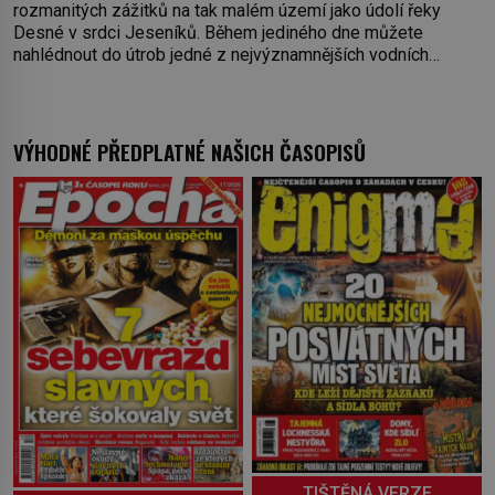
rozmanitých zážitků na tak malém území jako údolí řeky
Desné v srdci Jeseníků. Během jediného dne můžete
nahlédnout do útrob jedné z nejvýznamnějších vodních
elektráren v Evropě, vydat se na horské hřebeny, projet se na
koloběžce a den zakončit poznáváním památek ve Velkých
Losinách nebo v termálním
VÝHODNÉ PŘEDPLATNÉ NAŠICH ČASOPISŮ
TIŠTĚNÁ VERZE