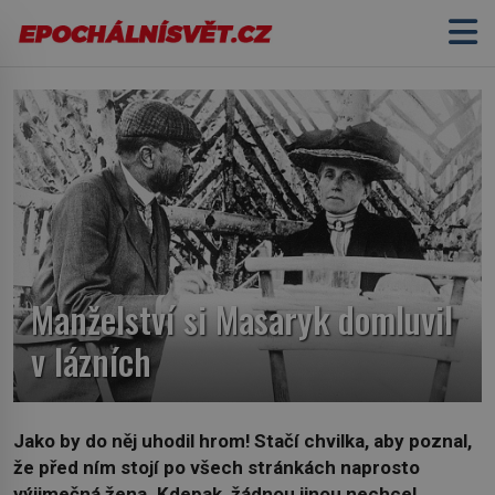
Manželství si Masaryk domluvil
v lázních
Jako by do něj uhodil hrom! Stačí chvilka, aby poznal,
že před ním stojí po všech stránkách naprosto
výjimečná žena. Kdepak, žádnou jinou nechce!