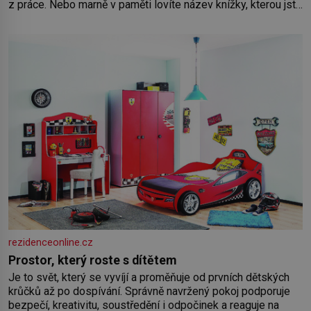
z práce. Nebo marně v paměti lovíte název knížky, kterou jste
nedávno přečetli. Je to opravdu tak, s věkem jako kdyby se
paměť rozhodla stávkovat. Cvičte
rezidenceonline.cz
Prostor, který roste s dítětem
Je to svět, který se vyvíjí a proměňuje od prvních dětských
krůčků až po dospívání. Správně navržený pokoj podporuje
bezpečí, kreativitu, soustředění i odpočinek a reaguje na