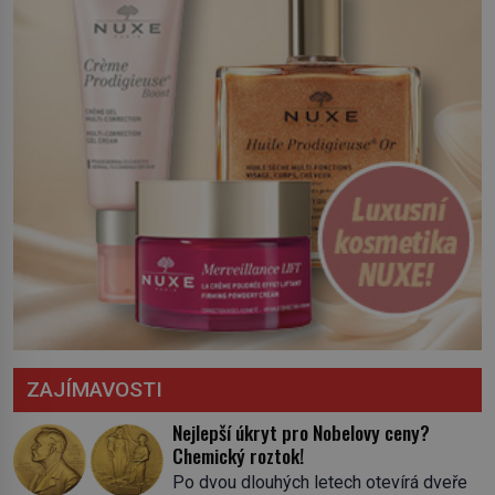
ZAJÍMAVOSTI
Nejlepší úkryt pro Nobelovy ceny?
Chemický roztok!
Po dvou dlouhých letech otevírá dveře