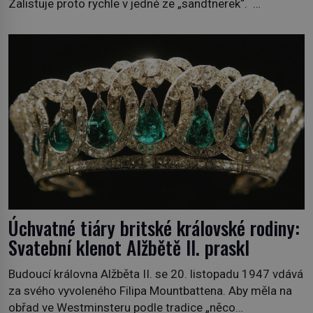
Zalistuje proto rychle v jedné ze „sandtnerek“.
„Zaplaťpánbůh, že už nemusíme chodit s lístky,“
povzdechne si směrem ke služce, kterou má v kuchyni k
ruce. Ještě v prvních letech nové republiky fungoval kvůli
nedostatku zboží přídělový systém. […]
Úchvatné tiáry britské královské rodiny:
Svatební klenot Alžbětě II. praskl
Budoucí královna Alžběta II. se 20. listopadu 1947 vdává
za svého vyvoleného Filipa Mountbattena. Aby měla na
obřad ve Westminsteru podle tradice „něco