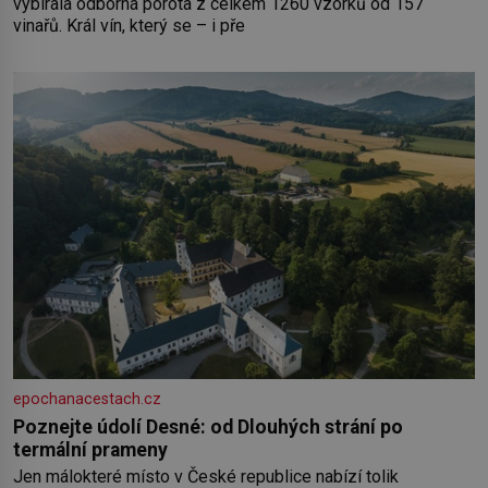
vybírala odborná porota z celkem 1260 vzorků od 157
vinařů. Král vín, který se – i pře
epochanacestach.cz
Poznejte údolí Desné: od Dlouhých strání po
termální prameny
Jen málokteré místo v České republice nabízí tolik