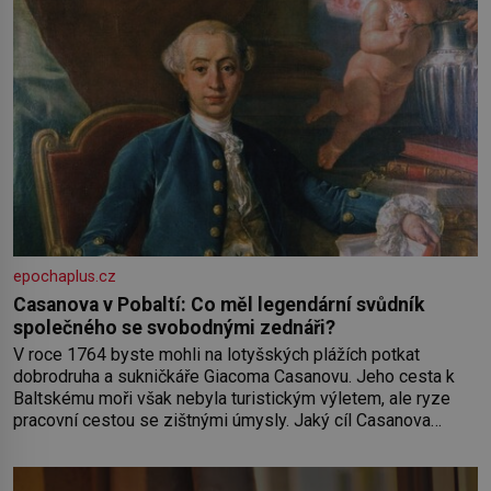
epochaplus.cz
Casanova v Pobaltí: Co měl legendární svůdník
společného se svobodnými zednáři?
V roce 1764 byste mohli na lotyšských plážích potkat
dobrodruha a sukničkáře Giacoma Casanovu. Jeho cesta k
Baltskému moři však nebyla turistickým výletem, ale ryze
pracovní cestou se zištnými úmysly. Jaký cíl Casanova
sledoval, když se například procházel uličkami lotyšské
Rigy? Casanova v Pobaltí kontaktoval tamní zednářské lóže.
Nebyl v této oblasti žádným nováčkem, protože do