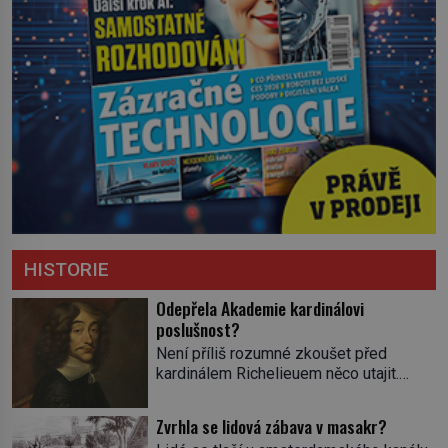
HISTORIE
Odepřela Akademie kardinálovi
poslušnost?
Není příliš rozumné zkoušet před
kardinálem Richelieuem něco utajit.
První ministr se dříve či později dozví o
všem a s potenciálními spiklenci umí
Zvrhla se lidová zábava v masakr?
rázně zatočit. Od roku 1629 se