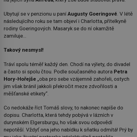
Ubytují se v penzionu u paní
Augusty Goeringové
. V létě
následujícího roku se tam objeví i Charlotta, přítelkyně
rodiny Goeringových. Masaryk se do ní okamžitě
zamiluje…
Takový nesmysl!
Tráví spolu téměř každý den. Chodí na výlety, do divadel
a často si spolu čtou. Podle současného autora
Petra
Hory-Hořejše
„oba pro sebe vzájemně zahořeli, ostych
jim však bránil jakkoli překročit meze zdvořilosti a
měšťanské etikety“.
Co nedokáže říct Tomáš slovy, to nakonec napíše do
dopisu. Charlotta, která tehdy pobývá v lázních v
durynském Elgersburgu, ho však svou odpovědí
nepotěší. Vždyť ona jeho nabídku k sňatku odmítá! Prý by