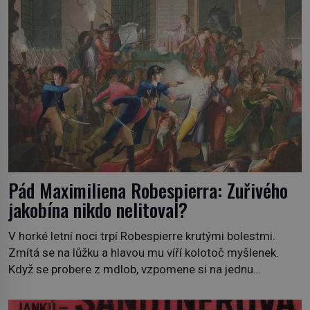
Pád Maximiliena Robespierra: Zuřivého
jakobína nikdo nelitoval?
V horké letní noci trpí Robespierre krutými bolestmi.
Zmítá se na lůžku a hlavou mu víří kolotoč myšlenek.
Když se probere z mdlob, vzpomene si na jednu
z pařížských jasnovidek, kterou před lety navštívil.
Prorokovala mu tragický osud. Tehdy se jí vysmál.