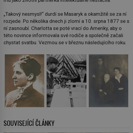
mu jako životní partnerka intelektuálně nestačila.
„Takový nesmysl!“ durdí se Masaryk a okamžitě se za ní
rozjede. Po několika dnech ji zlomí a 10. srpna 1877 se s
ní zasnoubí. Charlotta se poté vrací do Ameriky, aby o
této novince informovala své rodiče a společně začali
chystat svatbu. Vezmou se v březnu následujícího roku.
SOUVISEJÍCÍ ČLÁNKY