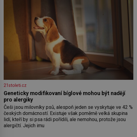
zednářské
21stoleti.cz
Geneticky modifikovaní bíglové mohou být nadějí
pro alergiky
Češi jsou milovníky psů, alespoň jeden se vyskytuje ve 42 %
českých domácností. Existuje však poměrně velká skupina
lidí, kteří by si psa rádi pořídili, ale nemohou, protože jsou
alergičtí. Jejich imu