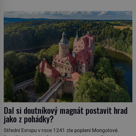
vypůjčeného“, její matka jí věnuje jedinečný šperk ze své
soukromé kolekce – diamantovou tiáru královny Marie.
„Je to ošklivá špičatá tiára,“ zhodnotil klenot britský
politik Sir Henry Channon (1897–1958), když si […]
Dal si doutníkový magnát postavit hrad
jako z pohádky?
Střední Evropu v roce 1241 zle poplení Mongolové.