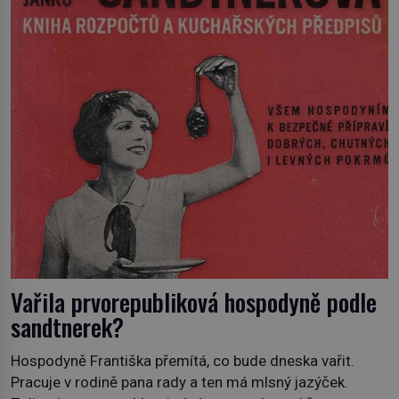
„Robespierre to dotáhne hodně daleko,“ prohlásil o něm
jiný významný francouzský revolucionář, Honoré de
Mirabeau […]
Vařila prvorepubliková hospodyně podle
sandtnerek?
Hospodyně Františka přemítá, co bude dneska vařit.
Pracuje v rodině pana rady a ten má mlsný jazýček.