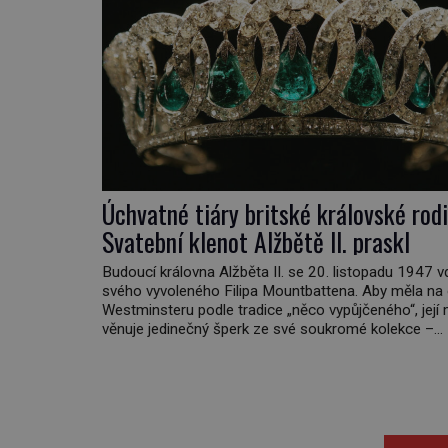
Úchvatné tiáry britské královské rodi
Svatební klenot Alžbětě II. praskl
Budoucí královna Alžběta II. se 20. listopadu 1947 
svého vyvoleného Filipa Mountbattena. Aby měla na
Westminsteru podle tradice „něco vypůjčeného“, její 
věnuje jedinečný šperk ze své soukromé kolekce –
diamantovou tiáru královny Marie. „Je to ošklivá šp
tiára,“ zhodnotil klenot britský politik Sir Henry Chan
(1897–1958), když si […]