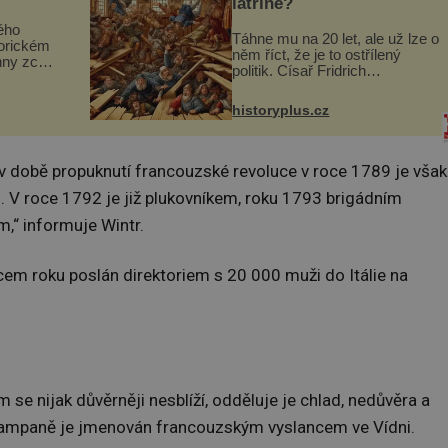
latríně?
ého
Táhne mu na 20 let, ale už lze o
torickém
něm říct, že je to ostřílený
hny zcela
politik. Císař Fridrich
m se
Barbarossa proto posílá svého
Husově
syna a dědice Jindřicha VI. do
se mohou
historyplus.cz
Erfurtu, aby se stal
s...
prostředníkem při řešení sporu
m...
v době propuknutí francouzské revoluce v roce 1789 je však
 V roce 1792 je již plukovníkem, roku 1793 brigádním
,“ informuje Wintr.
cem roku poslán direktoriem s 20 000 muži do Itálie na
 se nijak důvěrněji nesblíží, odděluje je chlad, nedůvěra a
 kampaně je jmenován francouzským vyslancem ve Vídni.