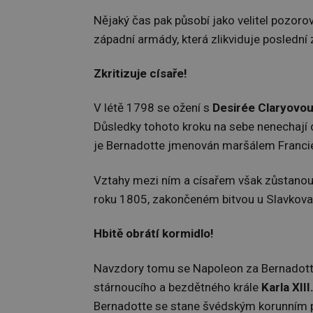
Nějaký čas pak působí jako velitel pozorov
západní armády, která zlikviduje poslední
Zkritizuje císaře!
V létě 1798 se ožení s
Desirée Claryovo
Důsledky tohoto kroku na sebe nenechají
je Bernadotte jmenován maršálem Franci
Vztahy mezi ním a císařem však zůstanou 
roku 1805, zakončeném bitvou u Slavkova, 
Hbitě obrátí kormidlo!
Navzdory tomu se Napoleon za Bernadotta
stárnoucího a bezdětného krále
Karla XIII
Bernadotte se stane švédským korunním 