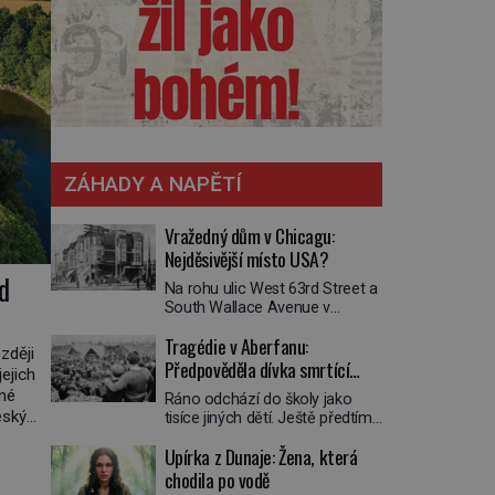
ZÁHADY A NAPĚTÍ
Vražedný dům v Chicagu:
Nejděsivější místo USA?
d
Na rohu ulic West 63rd Street a
South Wallace Avenue v
Chicagu stojí nenápadná pošta.
Tragédie v Aberfanu:
Nemá žádný speciální nápis ani
zději
pamětní desku. A přesto prý
Předpověděla dívka smrtící
jejich
místní zaměstnanci neradi
sesuv půdy?
dné
Ráno odchází do školy jako
chodí do sklepa. Právě tady
eský
tisíce jiných dětí. Ještě předtím
totiž sídlil sériový vrah H. H.
se ale svěří matce s podivným
osílit
Holmes a také
Upírka z Dunaje: Žena, která
snem. Ve škole, kterou dobře
nejpropracovanější past na lidi
í
zná, tentokrát nevidí budovu ani
chodila po vodě
v dějinách americké
spolužáky. Místo nich se před ní