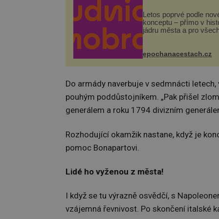
Letos poprvé podle nov
konceptu – přímo v his
jádru města a pro všec
zdarma. Hlavní progra
odehraje na Karlově a 
náměstí. Návštěvníci 
epochanacestach.cz
těšit na víno, burčák, pe
Do armády naverbuje v sedmnácti letech, 
pouhým poddůstojníkem. „Pak přišel zlom.
generálem a roku 1794 divizním generálem
Rozhodující okamžik nastane, když je kon
pomoc Bonapartovi.
Lidé ho vyženou z města!
I když se tu výrazně osvědčí, s Napoleonem
vzájemná řevnivost. Po skončení italské