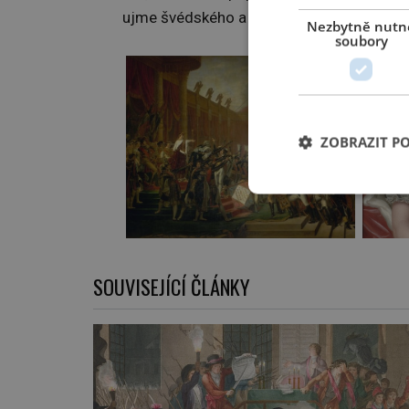
ujme švédského a norského trůnu.
Nezbytně nutn
soubory
ZOBRAZIT P
SOUVISEJÍCÍ ČLÁNKY