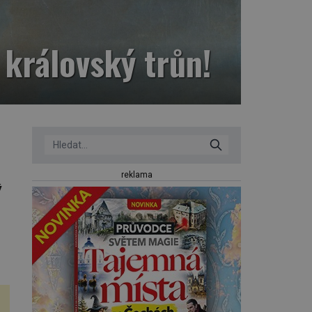
 královský trůn!
reklama
ý