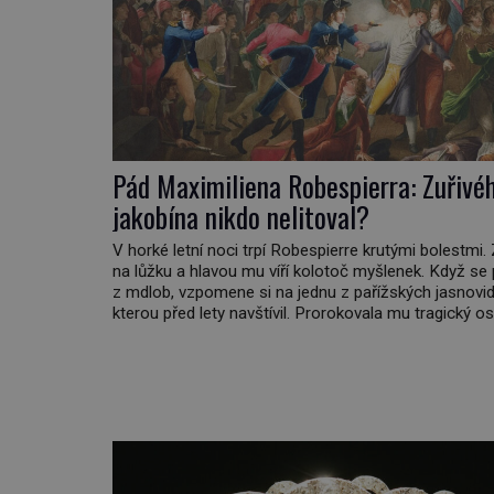
Pád Maximiliena Robespierra: Zuřivé
jakobína nikdo nelitoval?
V horké letní noci trpí Robespierre krutými bolestmi.
na lůžku a hlavou mu víří kolotoč myšlenek. Když se
z mdlob, vzpomene si na jednu z pařížských jasnovid
kterou před lety navštívil. Prorokovala mu tragický os
Tehdy se jí vysmál. „Robespierre to dotáhne hodně 
prohlásil o něm jiný významný francouzský revolucio
Honoré de Mirabeau […]