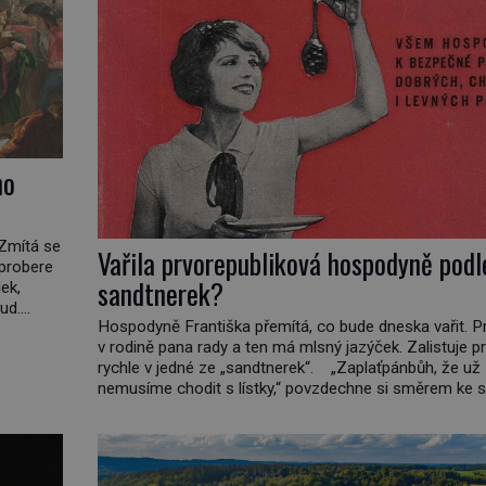
ho
 Zmítá se
Vařila prvorepubliková hospodyně podl
 probere
sandtnerek?
ek,
ud.
Hospodyně Františka přemítá, co bude dneska vařit. P
daleko,“
v rodině pana rady a ten má mlsný jazýček. Zalistuje p
nář,
rychle v jedné ze „sandtnerek“. „Zaplaťpánbůh, že už
nemusíme chodit s lístky,“ povzdechne si směrem ke s
kterou má v kuchyni k ruce. Ještě v prvních letech nov
republiky fungoval kvůli nedostatku zboží přídělový sy
[…]