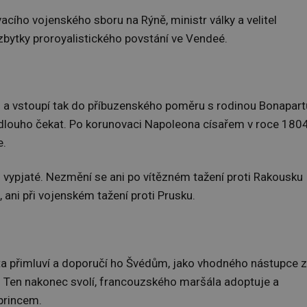
acího vojenského sboru na Rýně, ministr války a velitel
 zbytky proroyalistického povstání ve Vendeé.
u
a vstoupí tak do příbuzenského poměru s rodinou Bonapart
 dlouho čekat. Po korunovaci Napoleona císařem v roce 180
e.
vypjaté. Nezmění se ani po vítězném tažení proti Rakousku
ani při vojenském tažení proti Prusku.
 přimluví a doporučí ho Švédům, jako vhodného nástupce 
.
Ten nakonec svolí, francouzského maršála adoptuje a
princem.