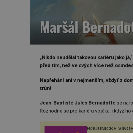
Maršál Bernadot
„
Nikdo neudělal takovou kariéru jako já,
před tím, než ve svých více než osmdes
Nepřehání ani v nejmenším, vždyť z do
trůn!
Jean-Baptiste Jules Bernadotte
se naro
Rozhodne se pro kariéru vojáka, i když ho
ROUDNICKÉ VINO