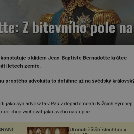
te: Z bitevního pole na
“
konstatuje s klidem Jean-Baptiste Bernadotte krátce
áti letech zemře.
mu prostého advokáta to dotáhne až na švédský královsk
dí jako syn advokáta v Pau v departementu Nižších Pyrenejí.
 otec chce vychovat jako svého nástupce.
BRANÍ
Utonuli říšští šlechtici v