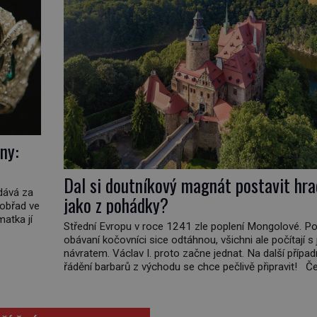
ny:
Dal si doutníkový magnát postavit hra
vdává za
jako z pohádky?
 obřad ve
matka jí
Střední Evropu v roce 1241 zle poplení Mongolové. Po
obávaní kočovníci sice odtáhnou, všichni ale počítají s 
ičatá
návratem. Václav I. proto začne jednat. Na další přípa
non
řádění barbarů z východu se chce pečlivě připravit! Č
král Václav I. (1205–1253) přijme opatření, která mají p
obranu jeho království. Zajistit hodlá především severn
hranici. Na […]