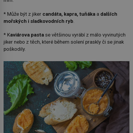
mm.
* Může být z jiker
candáta, kapra, tuňáka
a
dalších
mořských i sladkovodních ryb
.
* K
aviárova pasta
se většinou vyrábí z málo vyvinutých
jiker nebo z těch, které během solení praskly či se jinak
poškodily.