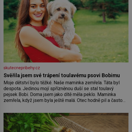
skutecnepribehy.cz
Svěřila jsem své trápení toulavému psovi Bobimu
Moje dětství bylo těžké. Naše maminka zemřela. Táta byl
despota. Jedinou mojí spřízněnou duší se stal toulavý
pejsek Bobi. Doma jsem jako dítě měla peklo. Maminka
zemřela, když jsem byla ještě malá. Otec hodně pil a často
dokázal propít skoro celou výplatu. Čtyři roky jsem chodila
do školy u nás na vesnici. Měli mě tam rádi, protože