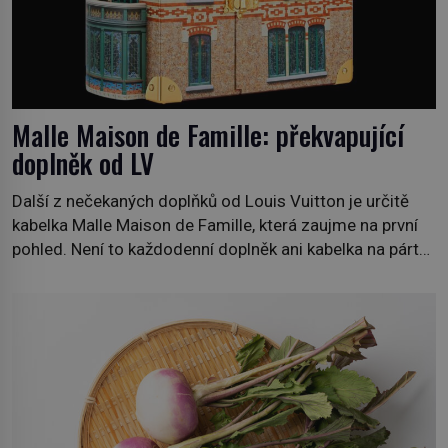
Malle Maison de Famille: překvapující
doplněk od LV
Další z nečekaných doplňků od Louis Vuitton je určitě
kabelka Malle Maison de Famille, která zaujme na první
pohled. Není to každodenní doplněk ani kabelka na párty,
ale symbol tradice a bohaté historie značky. Jde o poctu
Nicolase Ghesquièra rodinnému sídlu Vuittonů na
adrese 18 Rue Louis Vuitton, které bylo postaveno v
roce 1869. […]