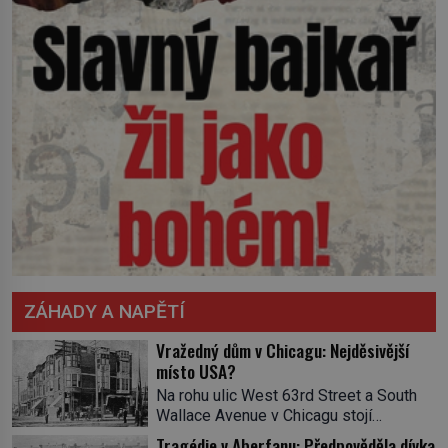
ZÁHADY A NAPĚTÍ
Vražedný dům v Chicagu: Nejděsivější
místo USA?
Na rohu ulic West 63rd Street a South
Wallace Avenue v Chicagu stojí
nenápadná pošta. Nemá žádný speciální
Tragédie v Aberfanu: Předpověděla dívka