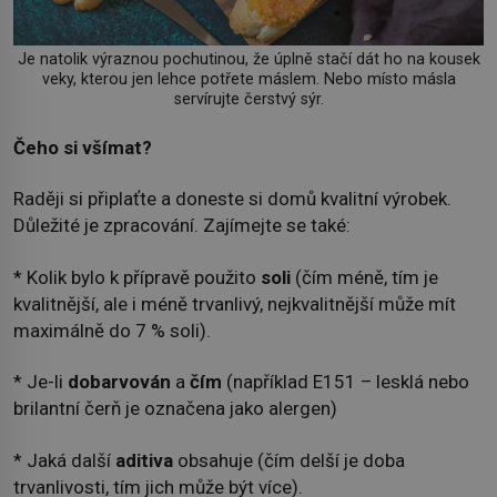
Je natolik výraznou pochutinou, že úplně stačí dát ho na kousek
veky, kterou jen lehce potřete máslem. Nebo místo másla
servírujte čerstvý sýr.
Čeho si všímat?
Raději si připlaťte a doneste si domů kvalitní výrobek.
Důležité je zpracování. Zajímejte se také:
* Kolik bylo k přípravě použito
soli
(čím méně, tím je
kvalitnější, ale i méně trvanlivý, nejkvalitnější může mít
maximálně do 7 % soli).
* Je-li
dobarvován
a
čím
(například E151 – lesklá nebo
brilantní čerň je označena jako alergen)
* Jaká další
aditiva
obsahuje (čím delší je doba
trvanlivosti, tím jich může být více).