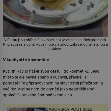
V Rusku jsou oblíbené tzv. bliny, což je obdoba našich palačinek.
Připravují se z pohankové mouky a zdobí zakysanou smetanou a
kaviárem.
V kuchyni i v kosmetice
Kvalitní kaviár našel svou cestu i do kosmetiky. Jeho
místo je ale pevně spjato s kuchyní, přesněji s
pohoštěním připravovaným na slavnostní příležitosti a
večírky. Vryl se nám do paměti jako neoddělitelný
společník pravého šampaňského vína.
ZÁBOŘSKÁ POUŤ 2025