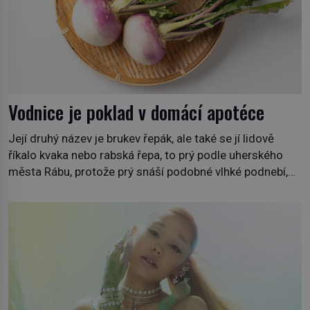
Vodnice je poklad v domácí apotéce
Její druhý název je brukev řepák, ale také se jí lidově
říkalo kvaka nebo rabská řepa, to prý podle uherského
města Rábu, protože prý snáší podobné vlhké podnebí,
jako je tam. Určitě jste se s ní už setkali, třeba na trzích,
někdy i v obchodech. Její bulvy jsou bílé, nahoře někdy
fialové a chutí […]