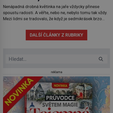
Nenápadná drobná květinka na jaře vždycky přinese
spoustu radosti. A věřte, nebo ne, nebylo tomu tak vždy.
Mezi lidmi se tradovalo, že když je sedmikrásek brzo
zjara moc, nastane chudoba a hlad, protože bude
mizerná úroda. Odtud také její název chudobka. Ale
DALŠÍ ČLÁNKY Z RUBRIKY
nechme pověry pověrami, sedmikráska je hlavně léčivka,
ale využít ji můžete i […]
reklama