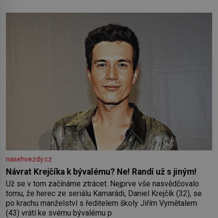
ostrov o velikosti přibližně jedné třetiny České republiky vás
ohromí nejen svými plážemi s bílým pískem jako v Karibiku,
ale i divokou krajinou, také bohatou historií i luxusem.Zjistěte,
nasehvezdy.cz
Návrat Krejčíka k bývalému? Ne! Randí už s jiným!
Už se v tom začínáme ztrácet. Nejprve vše nasvědčovalo
tomu, že herec ze seriálu Kamarádi, Daniel Krejčík (32), se
po krachu manželství s ředitelem školy Jiřím Vymětalem
(43) vrátí ke svému bývalému p