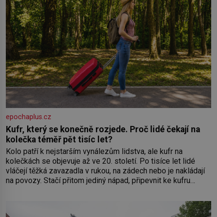
epochaplus.cz
Kufr, který se konečně rozjede. Proč lidé čekají na
kolečka téměř pět tisíc let?
Kolo patří k nejstarším vynálezům lidstva, ale kufr na
kolečkách se objevuje až ve 20. století. Po tisíce let lidé
vláčejí těžká zavazadla v rukou, na zádech nebo je nakládají
na povozy. Stačí přitom jediný nápad, připevnit ke kufru
kolečka. Jenže právě ten nikdo dlouho nedostane. Až jednou
se na letišti ozve věta, která změní