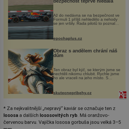
bezpečnost teprve hledala
Až do nedávna se na bezpečnost ve
Formuli 1 příliš nehledělo a nehody
se jen vršily. Řada pilotů to poznala
na vlastní kůži, často s trvalými
následky nebo bohužel i ztrátou
života. Dnes nepochopiteln...
epochaplus.cz
Obraz s andělem chrání náš
dům
Ten obraz byl kýč, se kterým jsme se
nechtěli nikomu chlubit. Rychle jsme
ho ale vraceli na jeho místo. S
manželem Vaškem jsme si pořídili
chaloupku, takový domek na severu
Čech, kde jsme si naplánova...
skutecnepribehy.cz
* Za nejkvalitnější „nepravý“ kaviár se označuje ten z
lososa
a dalších
lososovitých ryb
. Má oranžovo-
červenou barvu. Vajíčka lososa gorbuša jsou velká 3–5