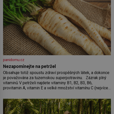
panidomu.cz
Nezapomínejte na petržel
Obsahuje totiž spoustu zdraví prospěšných látek, a dokonce
je považována za tuzemskou superpotravinu. Zázrak plný
vitaminů V petrželi najdete vitaminy B1, B2, B3, B6,
provitamin A, vitamin E a velké množství vitamínu C (nejvíce
ho má nať, dokonce třikrát více než pomeranč, v kořeni je
také, ale je ho desetkrát méně), a kyselinu listovou. Ale