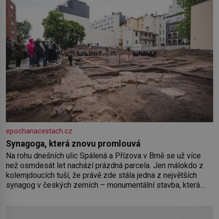
epochanacestach.cz
Synagoga, která znovu promlouvá
Na rohu dnešních ulic Spálená a Přízova v Brně se už více
než osmdesát let nachází prázdná parcela. Jen málokdo z
kolemjdoucích tuší, že právě zde stála jedna z největších
synagog v českých zemích – monumentální stavba, která
byla po desetiletí symbolem sebevědomé a prosperující
židovské komunity. Brněnská Velká synagoga byla
slavnostně otevřena v roce