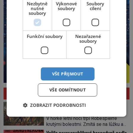
Nezbytně
Výkonové
Soubory
nutné
soubory
cílení
soubory
Funkční soubory
Nezařazené
soubory
VŠE PŘIJMOUT
VŠE ODMÍTNOUT
HISTORIE
Pád Maximiliena Robespierra: Zuřivého
ZOBRAZIT PODROBNOSTI
jakobína nikdo nelitoval?
V horké letní noci trpí Robespierre
krutými bolestmi. Zmítá se na lůžku a
hlavou mu víří kolotoč myšlenek. Když
Vařila prvorepubliková hospodyně podle