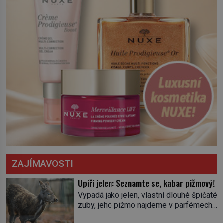
ZAJÍMAVOSTI
Upíří jelen: Seznamte se, kabar pižmový!
Vypadá jako jelen, vlastní dlouhé špičaté
zuby, jeho pižmo najdeme v parfémech
celého světa a narazit na něj je velice