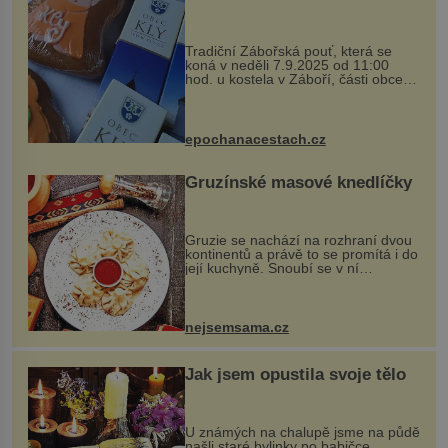
Tradiční Zábořská pouť, která se
koná v neděli 7.9.2025 od 11:00
hod. u kostela v Záboří, části obce
Kly u Mělníka. V programu naleznete
komentovanou prohlídku kostela,
dobovou hudbu, řemesla, atrakce...
epochanacestach.cz
Gruzínské masové knedlíčky
Gruzie se nachází na rozhraní dvou
kontinentů a právě to se promítá i do
její kuchyně. Snoubí se v ní
evropské a asijské chutě a díky tomu
vznikají rozmanité a chuťově bohaté
pokrmy, které rozhodně st...
nejsemsama.cz
Jak jsem opustila svoje tělo
U známých na chalupě jsme na půdě
našli staré bylinky po babičce.