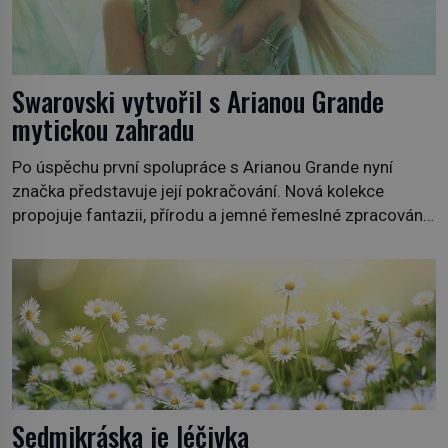
Swarovski vytvořil s Arianou Grande
mytickou zahradu
Po úspěchu první spolupráce s Arianou Grande nyní
značka představuje její pokračování. Nová kolekce
propojuje fantazii, přírodu a jemné řemeslné zpracování
do svěžího, prosvětleného designového příběhu. Téměř
třicítka šperků působí hravě a zároveň rafinovaně.
Spolupráce mezi značkou Swarovski a zpěvačkou a
herečkou Arianou Grande vstupuje do nové kapitoly. Po
debutové kolekci, která představila moderní […]
Sedmikráska je léčivka