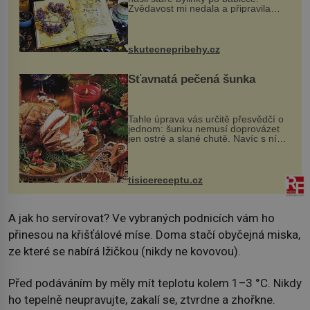
Zvědavost mi nedala a připravila
jsem si z nich lektvar… Zimní pobyt
na chalupě se pro mě vlastní vinou
změnil v děsivý zážitek, na kt...
skutecnepribehy.cz
Šťavnatá pečená šunka
Tahle úprava vás určitě přesvědčí o
jednom: šunku nemusí doprovázet
jen ostré a slané chutě. Navíc s ní
nakrmíte poměrně hodně hladových
krků. Ingredience sádlo 3 kg šunky
vcelku 3 stroužky česneku hl...
tisicereceptu.cz
A jak ho servírovat? Ve vybraných podnicích vám ho
přinesou na křišťálové míse. Doma stačí obyčejná miska,
ze které se nabírá lžičkou (nikdy ne kovovou).
Před podáváním by měly mít teplotu kolem 1–3 °C. Nikdy
ho tepelně neupravujte, zakalí se, ztvrdne a zhořkne.