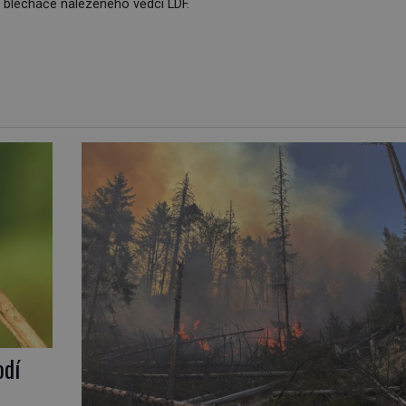
 blecháče nalezeného vědci LDF.
odí