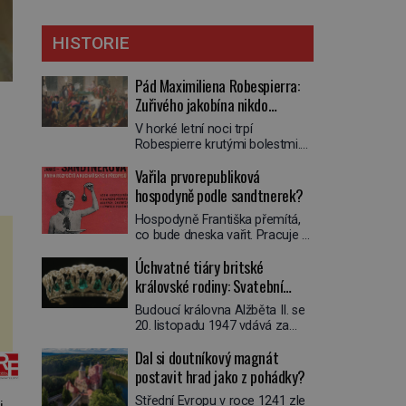
HISTORIE
Pád Maximiliena Robespierra:
Zuřivého jakobína nikdo
nelitoval?
V horké letní noci trpí
Robespierre krutými bolestmi.
Zmítá se na lůžku a hlavou mu
Vařila prvorepubliková
víří kolotoč myšlenek. Když se
probere z mdlob, vzpomene si
hospodyně podle sandtnerek?
na jednu z pařížských
Hospodyně Františka přemítá,
jasnovidek, kterou před lety
co bude dneska vařit. Pracuje v
navštívil. Prorokovala mu
rodině pana rady a ten má
tragický osud. Tehdy se jí
Úchvatné tiáry britské
mlsný jazýček. Zalistuje proto
vysmál. „Robespierre to
rychle v jedné ze „sandtnerek“.
královské rodiny: Svatební
dotáhne hodně daleko,“
„Zaplaťpánbůh, že už
prohlásil o něm jiný významný
klenot Alžbětě II. praskl
Budoucí královna Alžběta II. se
nemusíme chodit s lístky,“
francouzský revolucionář,
20. listopadu 1947 vdává za
povzdechne si směrem ke
Honoré de Mirabeau […]
svého vyvoleného Filipa
služce, kterou má v kuchyni k
Dal si doutníkový magnát
Mountbattena. Aby měla na
ruce. Ještě v prvních letech
obřad ve Westminsteru podle
postavit hrad jako z pohádky?
nové republiky fungoval kvůli
tradice „něco vypůjčeného“, její
nedostatku zboží přídělový
Střední Evropu v roce 1241 zle
matka jí věnuje jedinečný šperk
i
systém. […]