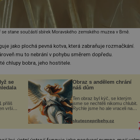
F se stane součástí sbírek Moravského zemského muzea v Brně.
guje jako plochá pevná kotva, která zabraňuje rozmačkání.
e zároveň mu to nebrání v pohybu směrem dopředu.
 chlupy bobra, jeho hostitele.
dyž se
Obraz s andělem chrání
hledala
náš dům
Ten obraz byl kýč, se kterým
 příliš
jsme se nechtěli nikomu chlubit.
n vršily.
Rychle jsme ho ale vraceli na
a vlastní
jeho místo. S manželem
následky
Vaškem jsme si pořídili
skutecnepribehy.cz
ivota.
chaloupku, takový domek na
severu Čech, kde jsme si
naplánova...
ají kyj, ústní ústrojí funguje jako nasávací pumpa, mají velm