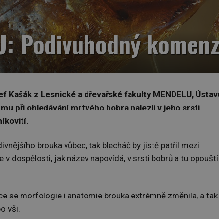
U: Podivuhodný komenz
ef Kašák z Lesnické a dřevařské fakulty MENDELU, Ústav
umu při ohledávání mrtvého bobra nalezli v jeho srsti
íkovití.
nějšího brouka vůbec, tak blecháč by jistě patřil mezi
je v dospělosti, jak název napovídá, v srsti bobrů a tu opouští
vce se morfologie i anatomie brouka extrémně změnila, a tak
o vši.