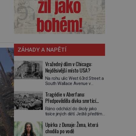
ZÁHADY A NAPĚTÍ
Vražedný dům v Chicagu:
Nejděsivější místo USA?
Na rohu ulic West 63rd Street a
South Wallace Avenue v
Chicagu stojí nenápadná pošta.
Tragédie v Aberfanu:
Nemá žádný speciální nápis ani
pamětní desku. A přesto prý
Předpověděla dívka smrtící
místní zaměstnanci neradi
sesuv půdy?
Ráno odchází do školy jako
chodí do sklepa. Právě tady
tisíce jiných dětí. Ještě předtím
totiž sídlil sériový vrah H. H.
se ale svěří matce s podivným
Holmes a také
Upírka z Dunaje: Žena, která
snem. Ve škole, kterou dobře
nejpropracovanější past na lidi
zná, tentokrát nevidí budovu ani
chodila po vodě
v dějinách americké
spolužáky. Místo nich se před ní
kriminalistiky. Herman Webster