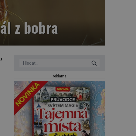
ál z bobra
u
reklama