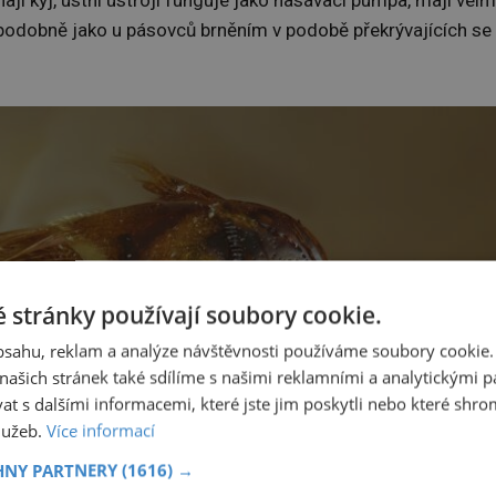
 podobně jako u pásovců brněním v podobě překrývajících se
 stránky používají soubory cookie.
obsahu, reklam a analýze návštěvnosti používáme soubory cookie.
ašich stránek také sdílíme s našimi reklamními a analytickými par
 s dalšími informacemi, které jste jim poskytli nebo které shro
služeb.
Více informací
HNY PARTNERY
(1616) →