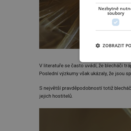
Nezbytně nutn
soubory
ZOBRAZIT P
Exemplář
V literatuře se často uvádí, že blecháči tr
Poslední výzkumy však ukázaly, že jsou sp
S největší pravděpodobností totiž blecháči
jejich hostitelů.