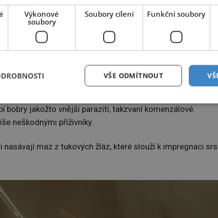
é
Výkonové
Soubory cílení
Funkční soubory
soubory
ODROBNOSTI
VŠE ODMÍTNOUT
VŠ
 blecháče nalezeného vědci LDF.
ápí bobry jakožto vnější paraziti, takzvaní komenzálové.
íše neškodnými příživníky.
 nasávají maz z tukových žláz, které slouží k impregnaci srs