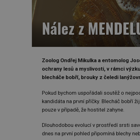
Nález z MENDEL
Zoolog Ondřej Mikulka a entomolog Jos
ochrany lesů a myslivosti, v rámci výzk
blecháče bobří, brouky z čeledi lanýžovn
Pokud bychom uspořádali soutěž o nejpodiv
kandidáta na první příčky. Blecháč bobří ži
pouze v případě, že hostitel zahyne.
Dlouhodobou evolucí v prostředí srsti sa
dnes na první pohled připomíná blechy neb