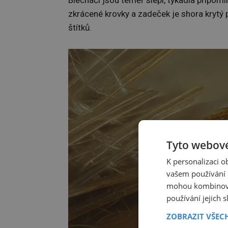
zkrácené krovky a zadeček je shora krytý
štítků.
Tyto webové
K personalizaci 
vašem používání n
mohou kombinovat
používání jejich 
ZOBRAZIT VŠEC