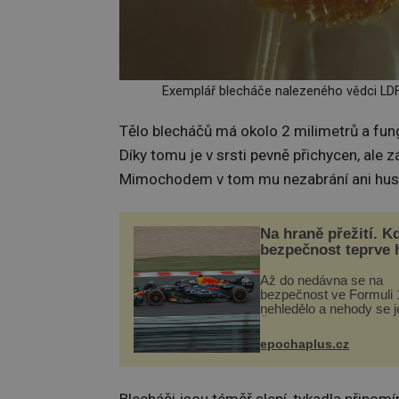
Exemplář blecháče nalezeného vědci LD
Tělo blecháčů má okolo 2 milimetrů a fun
Díky tomu je v srsti pevně přichycen, al
Mimochodem v tom mu nezabrání ani husté
Na hraně přežití. K
bezpečnost teprve 
Až do nedávna se na
bezpečnost ve Formuli 1
nehledělo a nehody se je
Řada pilotů to poznala n
kůži, často s trvalými 
epochaplus.cz
nebo bohužel i ztrátou ž
Dnes nepochopiteln...
Blecháči jsou téměř slepí, tykadla připomín