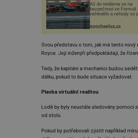
Až do nedávna se na
bezpečnost ve Formuli 1
nehledělo a nehody se je
Řada pilotů to poznala n
kůži, často s trvalými 
epochaplus.cz
nebo bohužel i ztrátou ž
Dnes nepochopiteln...
Svou představu o tom, jak má tento nový d
Royce. Její inženýři předpokládají, že říze
Tedy, že kapitáni a mechanici budou sedět
dálku, pokud to bude situace vyžadovat.
Plavba virtuální realitou
Lodě by byly neustále sledovány pomocí sat
od stolu.
Pokud by potřebovali zjistit například míru