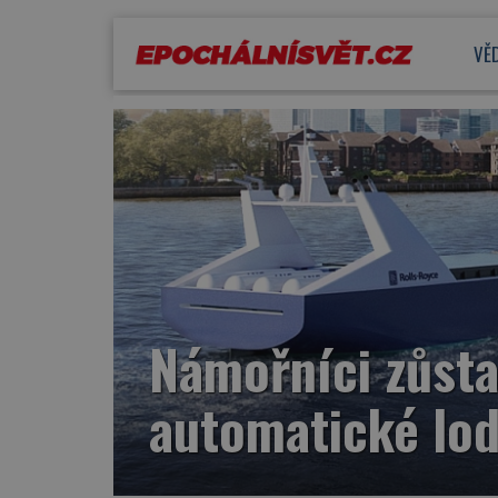
VĚ
Námořníci zůsta
automatické lo