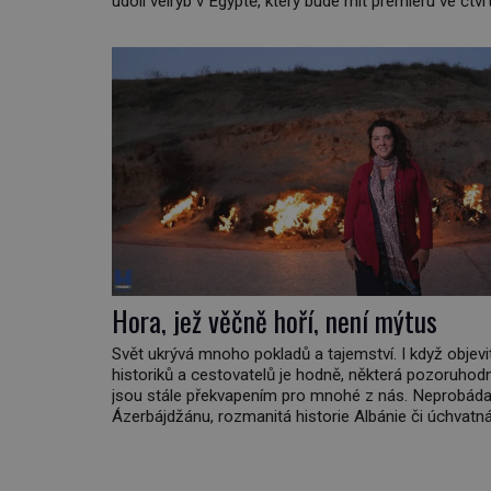
údolí velryb v Egyptě, který bude mít premiéru ve čtvr
února ve 20:00 na televizní stanici Viasat Nature. V
druhů dnes žijících velryb […]
Hora, jež věčně hoří, není mýtus
Svět ukrývá mnoho pokladů a tajemství. I když objevit
historiků a cestovatelů je hodně, některá pozoruhod
jsou stále překvapením pro mnohé z nás. Neprobád
Ázerbájdžánu, rozmanitá historie Albánie či úchvatn
atmosféra Kypru jsou jedny z míst, která nám mají c
nabídnout a vyprávět. Uznávaná historička Bettany 
se vydala prozkoumat pozoruhodné úkazy, o kterých