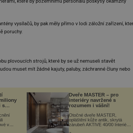
kamerami, které by pozemnímu personálu poskytly okamžitý
tény vysílačů, by pak měly přímo v lodi záložní zařízení, kte
dě poruchy.
bu plovoucích strojů, které by se už nemuseli stavět
udou muset mít žádné kajuty, paluby, záchranné čluny nebo
tí
Dveře MASTER – pro
 miliony
interiéry navržené s
i s
rozumem i vášní!
lů“
cnění
Otočné dveře MASTER,
li
opláštění kůže antik, skrytá
ové v
zárubeň AKTIVE 40/00 Interiéry
stalků
navrhované na zakázku často