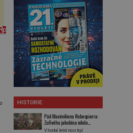
HISTORIE
mo
Pád Maximiliena Robespierra:
Zuřivého jakobína nikdo
nelitoval?
V horké letní noci trpí