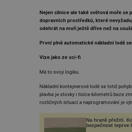
Nejen silnice ale také světová moře se 
dopravních prostředků, které nevyžadují
odehrát na moři ještě dříve než na souši
První plně automatické nákladní lodě s
Vize jako ze sci-fi
Má to svoji logiku.
Nákladní kontejnerové lodě se totiž pohyb
plavba je stovky i tisíce kilometrů beze z
rozličných situací a naprogramování je vý
Na hraně přežití. K
bezpečnost teprve 