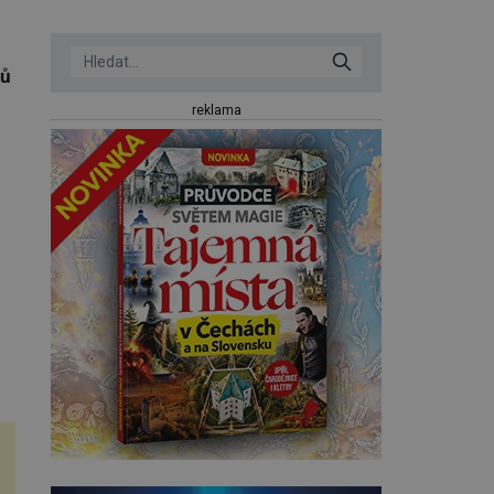
ků
reklama