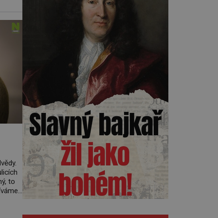
dvědy.
licích
ý, to
díváme
celém