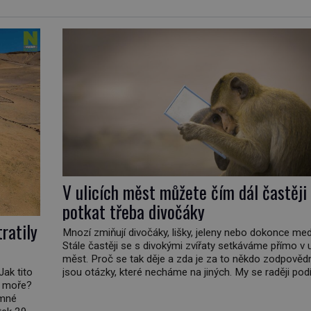
V ulicích měst můžete čím dál častěji
potkat třeba divočáky
ratily
Mnozí zmiňují divočáky, lišky, jeleny nebo dokonce me
Stále častěji se s divokými zvířaty setkáváme přímo v u
měst. Proč se tak děje a zda je za to někdo zodpovědn
Jak tito
jsou otázky, které necháme na jiných. My se raději po
do moře?
do jiných zemí a prozkoumáme, jaká další zvířata po 
emné
světě se přizpůsobila životu […]