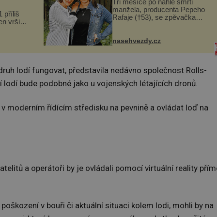
Tři měsíce po náhlé smrti
manžela, producenta Pepeho
 příliš
Rafaje (†53), se zpěvačka
n vršily.
Barbora Vaculíková (45), dcera
a vlastní
Petry Černocké (75), poprvé
následky
ozvala veřejnosti. Na sociální
nasehvezdy.cz
ivota.
síti sdílela, že se snaží fung...
ruh lodí fungovat, představila nedávno společnost Rolls-
ní lodí bude podobné jako u vojenských létajících dronů.
 v moderním řídícím středisku na pevnině a ovládat loď na
elitů a operátoři by je ovládali pomocí virtuální reality pří
 poškození v bouři či aktuální situaci kolem lodi, mohli by na