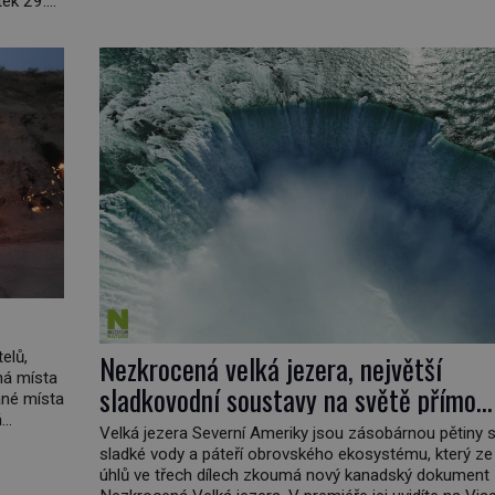
tek 29.
šech 90
elů,
Nezkrocená velká jezera, největší
ná místa
sladkovodní soustavy na světě přímo
ané místa
fascinují
á
Velká jezera Severní Ameriky jsou zásobárnou pětiny 
o
sladké vody a páteří obrovského ekosystému, který ze
Hughes,
úhlů ve třech dílech zkoumá nový kanadský dokument
 jste