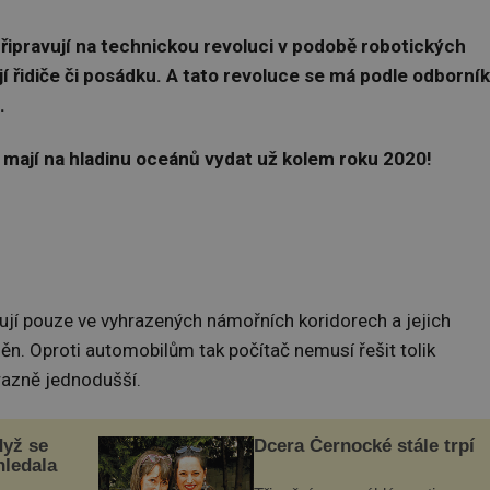
připravují na technickou revoluci v podobě robotických
 řidiče či posádku. A tato revoluce se má podle odborní
.
e mají na hladinu oceánů vydat už kolem roku 2020!
ují pouze ve vyhrazených námořních koridorech a jejich
měn. Oproti automobilům tak počítač nemusí řešit tolik
razně jednodušší.
dyž se
Dcera Černocké stále trpí
hledala