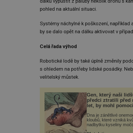
dálku vypustit z paluby několik dronů s 
pohled na aktuální situaci.
Systémy náchylné k poškození, například an
by se dalo opět na dálku aktivovat v přípa
Celá řada výhod
Robotické lodě by také úplně změnily podo
s ohledem na potřeby lidské posádky. Neb
velitelský můstek.
Gen, který naši lidš
předci ztratili před
let, by mohl pomoc
léčbou „nemoci krá
Dna je zánětlivé onemo
kloubů, které vzniká kvů
nadbytku kyseliny moč
těle. Ta se ve formě kry