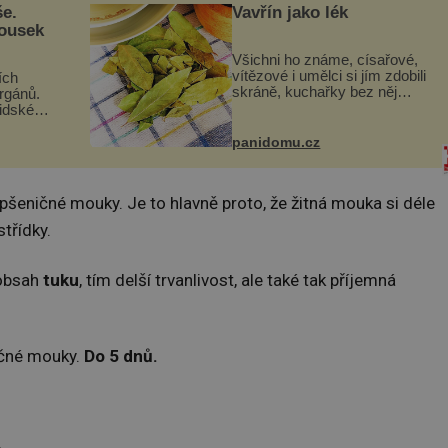
še.
Vavřín jako lék
kousek
Všichni ho známe, císařové,
vítězové i umělci si jím zdobili
ích
skráně, kuchařky bez něj
orgánů.
neuvaří, a to ještě nevíte, že
lidské
bobkový list může výrazně
gán za
zmírnit některé naše neduhy.
t
panidomu.cz
Obsahuje v malém množství
 co když
ně...
mám...
pšeničné mouky. Je to hlavně proto, že žitná mouka si déle
střídky.
 obsah
tuku
, tím delší trvanlivost, ale také tak příjemná
ičné mouky.
Do 5 dnů.