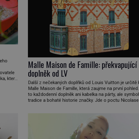
jeho
Malle Maison de Famille: překvapující
doplněk od LV
hovatele
a, který
Další z nečekaných doplňků od Louis Vuitton je určitě 
 kde
Malle Maison de Famille, která zaujme na první pohled.
elá
to každodenní doplněk ani kabelka na párty, ale symbol
tradice a bohaté historie značky. Jde o poctu Nicolase
Ghesquièra rodinnému sídlu Vuittonů na adrese 18 Ru
Vuitton, které bylo postaveno v roce 1869. […]