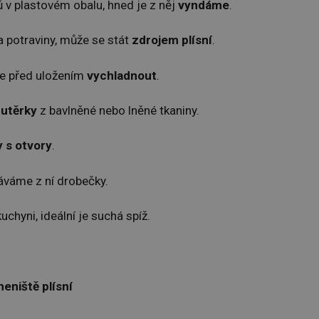
 v plastovém obalu, hned je z něj
vyndáme
.
a potraviny, může se stát
zdrojem plísní
.
me před uložením
vychladnout
.
 utěrky
z bavlněné nebo lněné tkaniny.
 s otvory
.
áváme z ní drobečky.
hyni, ideální je suchá spíž.
eniště plísní