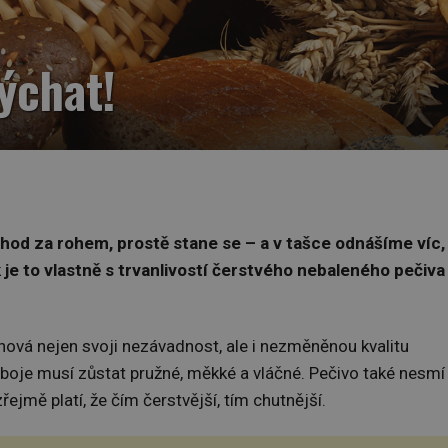
ýchat!
od za rohem, prostě stane se – a v tašce odnášíme víc,
k je to vlastně s trvanlivostí čerstvého nebaleného pečiva
chová nejen svoji nezávadnost, ale i nezměněnou kvalitu
 oboje musí zůstat pružné, měkké a vláčné. Pečivo také nesmí
řejmě platí, že čím čerstvější, tím chutnější.