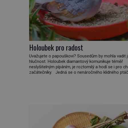
Holoubek pro radost
Uvažujete o papouškovi? Sousedům by mohla vadit 
hlučnost. Holoubek diamantový komunikuje téměř
neslyšitelným pípáním, je roztomilý a hodí se i pro c
začátečníky. Jedná se o nenáročného klidného ptáčk
většinu dne jen posedává. Hodně času tráví na zemi,
sbírá zbytky semínek Jeho domovinou je prakticky c
Austrálie s výjimkou pobřežní oblasti. […]