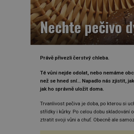
Nechte pečivo d
Právě přivezli čerstvý chleba.
Té vůni nejde odolat, nebo nemáme obch
než se hned sní… Napadlo nás zjistit, ja
jak ho správně uložit doma.
Trvanlivost pečiva je doba, po kterou si u
střídky i kůrky. Po celou dobu skladování
ztratit svoji vůni a chuť. Obecně ale samoz