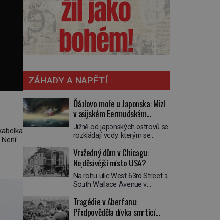
ZÁHADY A NAPĚTÍ
Ďáblovo moře u Japonska: Mizí
v asijském Bermudském
trojúhelníku lodě ve spárech
Jižně od japonských ostrovů se
kabelka
neznámé síly?
rozkládají vody, kterým se
 Není
přezdívá Ďáblovo moře. Vypráví
Vražedný dům v Chicagu:
se o lodích mizejících beze
stopy, podivných světlech,
Nejděsivější místo USA?
e Louis
zrádných proudech i mořských
Na rohu ulic West 63rd Street a
dracích, kteří měli tyto končiny
South Wallace Avenue v
střežit už v dávných legendách.
Chicagu stojí nenápadná pošta.
Je tichomořský Dračí
Tragédie v Aberfanu:
Nemá žádný speciální nápis ani
trojúhelník skutečně prokletým
pamětní desku. A přesto prý
Předpověděla dívka smrtící
místem, nebo se zde jen
místní zaměstnanci neradi
nebezpečná příroda proměnila