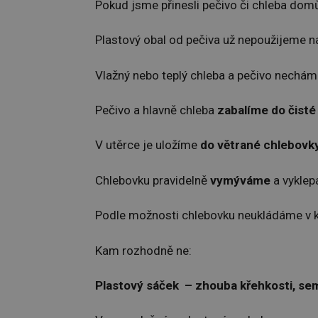
Pokud jsme přinesli pečivo či chleba domů
Plastový obal od pečiva už nepoužijeme n
Vlažný nebo teplý chleba a pečivo nechá
Pečivo a hlavně chleba
zabalíme do čisté
V utěrce je uložíme
do větrané chlebovky
Chlebovku pravidelně
vymýváme
a vyklep
Podle možnosti chlebovku neukládáme v kuc
Kam rozhodně ne:
Plastový sáček – zhouba křehkosti, sem