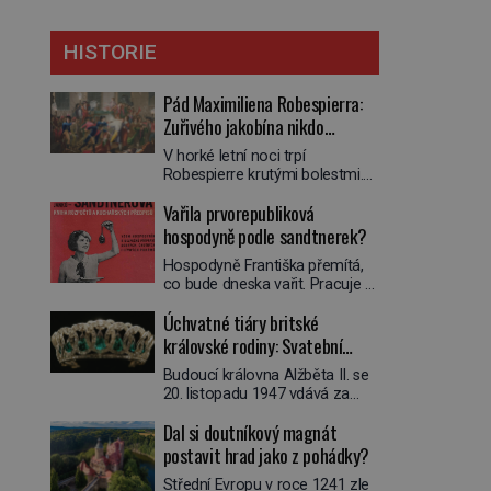
HISTORIE
Pád Maximiliena Robespierra:
Zuřivého jakobína nikdo
nelitoval?
V horké letní noci trpí
Robespierre krutými bolestmi.
Zmítá se na lůžku a hlavou mu
Vařila prvorepubliková
víří kolotoč myšlenek. Když se
probere z mdlob, vzpomene si
hospodyně podle sandtnerek?
na jednu z pařížských
Hospodyně Františka přemítá,
jasnovidek, kterou před lety
co bude dneska vařit. Pracuje v
navštívil. Prorokovala mu
rodině pana rady a ten má
tragický osud. Tehdy se jí
Úchvatné tiáry britské
mlsný jazýček. Zalistuje proto
vysmál. „Robespierre to
rychle v jedné ze „sandtnerek“.
královské rodiny: Svatební
dotáhne hodně daleko,“
„Zaplaťpánbůh, že už
prohlásil o něm jiný významný
klenot Alžbětě II. praskl
Budoucí královna Alžběta II. se
nemusíme chodit s lístky,“
francouzský revolucionář,
20. listopadu 1947 vdává za
povzdechne si směrem ke
Honoré de Mirabeau […]
svého vyvoleného Filipa
služce, kterou má v kuchyni k
Dal si doutníkový magnát
Mountbattena. Aby měla na
ruce. Ještě v prvních letech
obřad ve Westminsteru podle
postavit hrad jako z pohádky?
nové republiky fungoval kvůli
tradice „něco vypůjčeného“, její
nedostatku zboží přídělový
Střední Evropu v roce 1241 zle
matka jí věnuje jedinečný šperk
systém. […]