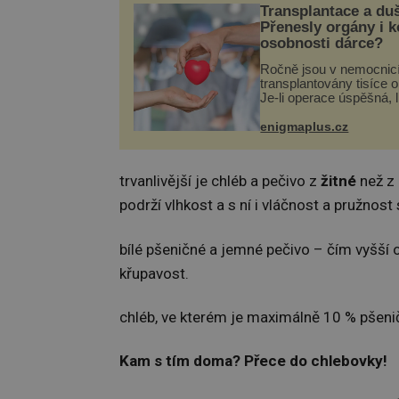
Transplantace a du
Přenesly orgány i 
osobnosti dárce?
Ročně jsou v nemocnic
transplantovány tisíce 
Je-li operace úspěšná, 
tělo přijme darovaný or
své a pacient může vés
enigmaplus.cz
plnohodnotný život. Ale
při transplantaci nepřijí
trvanlivější je chléb a pečivo z
žitné
než z 
podrží vlhkost a s ní i vláčnost a pružnost 
bílé pšeničné a jemné pečivo – čím vyšší
křupavost.
chléb, ve kterém je maximálně 10 % pšen
Kam s tím doma? Přece do chlebovky!