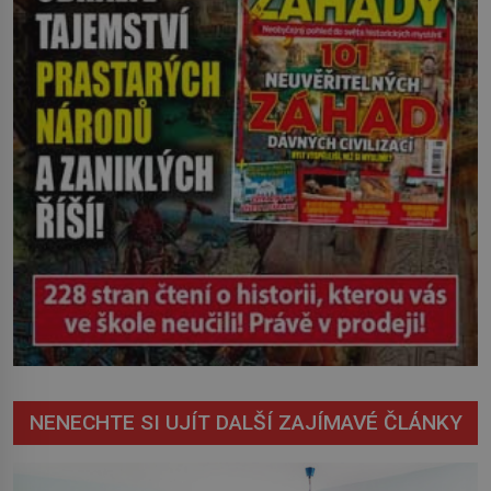
mohl cokoliv házet. A když se […]
NENECHTE SI UJÍT DALŠÍ ZAJÍMAVÉ ČLÁNKY