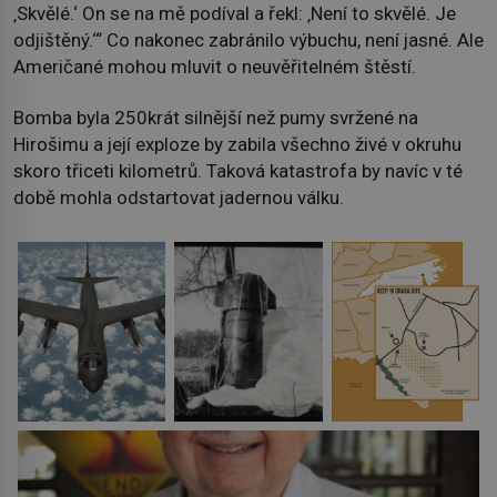
‚Skvělé.‘ On se na mě podíval a řekl: ‚Není to skvělé. Je
odjištěný.‘“ Co nakonec zabránilo výbuchu, není jasné. Ale
Američané mohou mluvit o neuvěřitelném štěstí.
Bomba byla 250krát silnější než pumy svržené na
Hirošimu a její exploze by zabila všechno živé v okruhu
skoro třiceti kilometrů. Taková katastrofa by navíc v té
době mohla odstartovat jadernou válku.