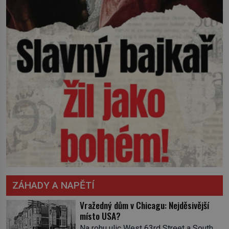
ZÁHADY A NAPĚTÍ
Vražedný dům v Chicagu: Nejděsivější
místo USA?
Na rohu ulic West 63rd Street a South