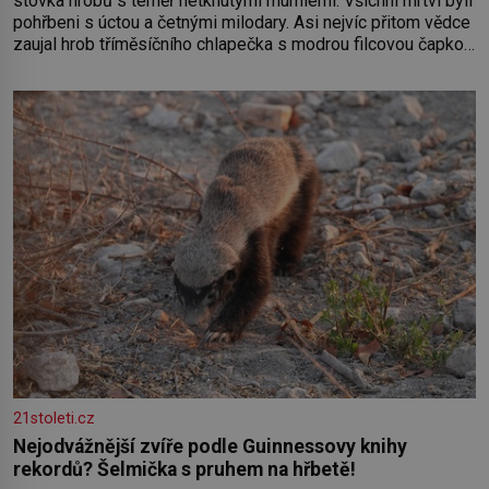
stovka hrobů s téměř netknutými mumiemi. Všichni mrtví byli
pohřbeni s úctou a četnými milodary. Asi nejvíc přitom vědce
zaujal hrob tříměsíčního chlapečka s modrou filcovou čapkou,
z níž se draly blonďaté vlásky. Fakt, že jsou těla dávných lidí
nesmírně dobře zachovalá, přičítají odborníci zdejším
klimatickým podmínkám. Sucho, prosolené písky a extrémně
21stoleti.cz
Nejodvážnější zvíře podle Guinnessovy knihy
rekordů? Šelmička s pruhem na hřbetě!