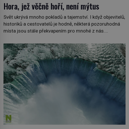
Hora, jež věčně hoří, není mýtus
Svět ukrývá mnoho pokladů a tajemství. I když objevitelů,
historiků a cestovatelů je hodně, některá pozoruhodná
místa jsou stále překvapením pro mnohé z nás.
Neprobádané místa Ázerbájdžánu, rozmanitá historie
Albánie či úchvatná atmosféra Kypru jsou jedny z míst,
která nám mají co nabídnout a vyprávět. Uznávaná
historička Bettany Hughes, se vydala prozkoumat
pozoruhodné úkazy, o kterých jste možná doposud
neslyšeli. Hora, […]