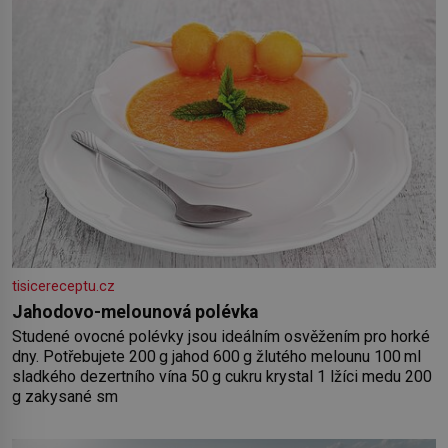
šťávy ✿ ½ stroužku
tisicereceptu.cz
Jahodovo-melounová polévka
Studené ovocné polévky jsou ideálním osvěžením pro horké
dny. Potřebujete 200 g jahod 600 g žlutého melounu 100 ml
sladkého dezertního vína 50 g cukru krystal 1 lžíci medu 200
g zakysané sm