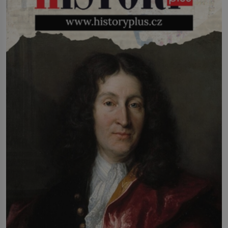
infekcí, hmyzem a vysycháním. Dá se
říct, že je to přírodní […]