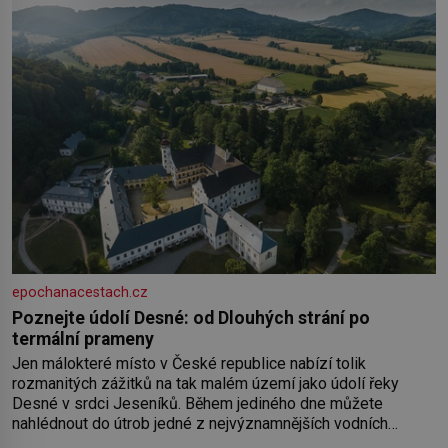
epochanacestach.cz
Poznejte údolí Desné: od Dlouhých strání po
termální prameny
Jen málokteré místo v České republice nabízí tolik
rozmanitých zážitků na tak malém území jako údolí řeky
Desné v srdci Jeseníků. Během jediného dne můžete
nahlédnout do útrob jedné z nejvýznamnějších vodních
elektráren v Evropě, vydat se na horské hřebeny, projet se na