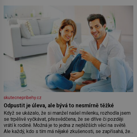
koloběžce a den zakončit poznáváním památek ve Velkých
Losinách nebo v termálním
skutecnepribehy.cz
Odpustit je úleva, ale bývá to nesmírně těžké
Když se ukázalo, že si manžel našel milenku, rozhodla jsem
se trpělivě vyčkávat, přesvědčena, že se dříve či později
vrátí k rodině. Možná je to jedna z nejtěžších věcí na světě.
Ale každý, kdo s tím má nějaké zkušenosti, se zapřísahá, že