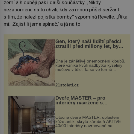
zemí a hlouběji pak i další součástky. „Nikdy
nezapomenu na tu chvíli, kdy za mnou přišel seržant
s tím, že nalezl pojistku bomby,“ vzpomíná Revelle. „Říkal
mi: ‚Zajistili jsme spínač,‘ a já na to:
Gen, který naši lidští předci
ztratili před miliony let, by
mohl pomoci s léčbou
„nemoci králů“
Dna je zánětlivé onemocnění kloubů,
které vzniká kvůli nadbytku kyseliny
močové v těle. Ta se ve formě
krystalků ukládá v blízkosti kloubů,
nejčastěji přitom postihuje palce na
nohou, a způsobuje bole...
21stoleti.cz
Dveře MASTER – pro
interiéry navržené s
rozumem i vášní!
Otočné dveře MASTER, opláštění
kůže antik, skrytá zárubeň AKTIVE
40/00 Interiéry navrhované na
zakázku často vyžadují atypické