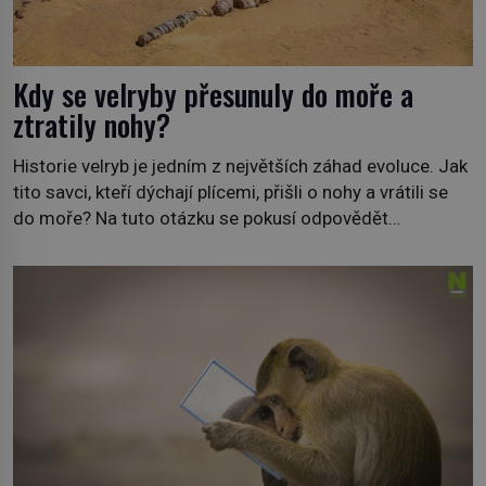
Kdy se velryby přesunuly do moře a
ztratily nohy?
Historie velryb je jedním z největších záhad evoluce. Jak
tito savci, kteří dýchají plícemi, přišli o nohy a vrátili se
do moře? Na tuto otázku se pokusí odpovědět
dokument Tajemné údolí velryb v Egyptě, který bude mít
premiéru ve čtvrtek 29. února ve 20:00 na televizní
stanici Viasat Nature. Všech 90 druhů dnes žijících
velryb […]