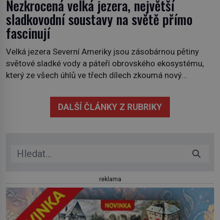
Nezkrocená velká jezera, největší
sladkovodní soustavy na světě přímo
fascinují
Velká jezera Severní Ameriky jsou zásobárnou pětiny
světové sladké vody a páteří obrovského ekosystému,
který ze všech úhlů ve třech dílech zkoumá nový
kanadský dokument Nezkrocená Velká jezera. V
premiéře jej uvidíte na Viasat Nature v pondělí 5.
DALŠÍ ČLÁNKY Z RUBRIKY
července. Hořejší jezero, Huronské jezero, Michiganské
jezero, Erijské jezero, Ontarijské jezero a další menší
jezera a řeky […]
reklama