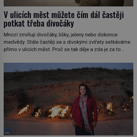
V ulicích měst můžete čím dál častěji
potkat třeba divočáky
Mnozí zmiňují divočáky, lišky, jeleny nebo dokonce
medvědy. Stále častěji se s divokými zvířaty setkáváme
přímo v ulicích měst. Proč se tak děje a zda je za to
někdo zodpovědný, to jsou otázky, které necháme na
jiných. My se raději podíváme do jiných zemí a
prozkoumáme, jaká další zvířata po celém světě se
přizpůsobila životu […]