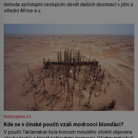
dohoda zpřístupní cestujícím devět dalších destinací v jižní a
střední Africe a u
historyplus.cz
Kde se v čínské poušti vzali modroocí blonďáci?
V poušti Taklamakan byla koncem minulého století objevena