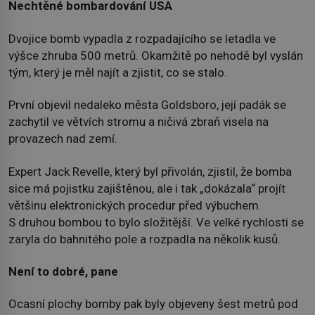
Nechtěné bombardování USA
Dvojice bomb vypadla z rozpadajícího se letadla ve
výšce zhruba 500 metrů. Okamžitě po nehodě byl vyslán
tým, který je měl najít a zjistit, co se stalo.
První objevil nedaleko města Goldsboro, její padák se
zachytil ve větvích stromu a ničivá zbraň visela na
provazech nad zemí.
Expert Jack Revelle, který byl přivolán, zjistil, že bomba
sice má pojistku zajištěnou, ale i tak „dokázala“ projít
většinu elektronických procedur před výbuchem.
S druhou bombou to bylo složitější. Ve velké rychlosti se
zaryla do bahnitého pole a rozpadla na několik kusů.
Není to dobré, pane
Ocasní plochy bomby pak byly objeveny šest metrů pod