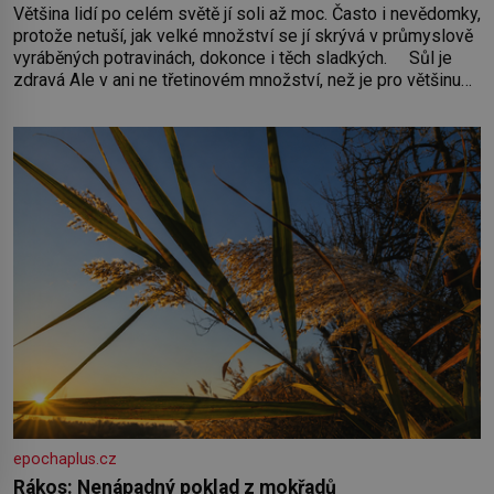
Většina lidí po celém světě jí soli až moc. Často i nevědomky,
protože netuší, jak velké množství se jí skrývá v průmyslově
vyráběných potravinách, dokonce i těch sladkých. Sůl je
zdravá Ale v ani ne třetinovém množství, než je pro většinu
populace běžné. Její základní složky– sodík a chlór – jsou
zásadní pro správné hospodaření
epochaplus.cz
Rákos: Nenápadný poklad z mokřadů