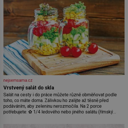
nejsemsama.cz
Vrstvený salát do skla
Salát na cesty i do práce můžete různě obměňovat podle
toho, co máte doma. Zálivkou ho zalijte až těsně před
podáváním, aby zeleninu nerozmočila. Na 2 porce
potřebujete: ✿ 1/4 ledového nebo jiného salátu (římský
salát, polníček…) ✿ 1 malá konzerva kukuřice ✿ ½ okurky ✿
2 rajčata Zálivka: ✿ 4 lžíce olivového oleje ✿ 1 lžíci citronové