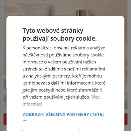
Český král Václav I. (1205–1253) přijme
opatření, která mají posílit obranu jeho
království. Zajistit hodlá především
severní hranici. Na […]
Tyto webové stránky
používají soubory cookie.
K personalizaci obsahu, reklam a analýze
návštěvnosti používáme soubory cookie.
Informace o vašem používání našich
stránek také sdílíme s našimi reklamními
a analytickými partnery, kteří je mohou
kombinovat s dalšími informacemi, které
jste jim poskytli nebo které shromáždili
při vašem používání jejich služeb.
Více
informací
ZOBRAZIT VŠECHNY PARTNERY
(1616)
ZAJÍMAVOSTI
→
Nejlepší úkryt pro Nobelovy ceny?