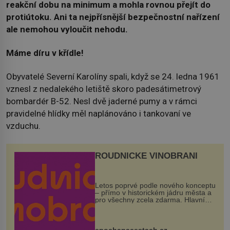
reakční dobu na minimum a mohla rovnou přejít do
protiútoku. Ani ta nejpřísnější bezpečnostní nařízení
ale nemohou vyloučit nehodu.
Máme díru v křídle!
Obyvatelé Severní Karolíny spali, když se 24. ledna 1961
vznesl z nedalekého letiště skoro padesátimetrový
bombardér B-52. Nesl dvě jaderné pumy a v rámci
pravidelné hlídky měl naplánováno i tankovaní ve
vzduchu.
ROUDNICKÉ VINOBRANÍ
Letos poprvé podle nového konceptu
– přímo v historickém jádru města a
pro všechny zcela zdarma. Hlavní
program se odehraje na Karlově a
Husově náměstí. Návštěvníci se
mohou těšit na víno, burčák, pes...