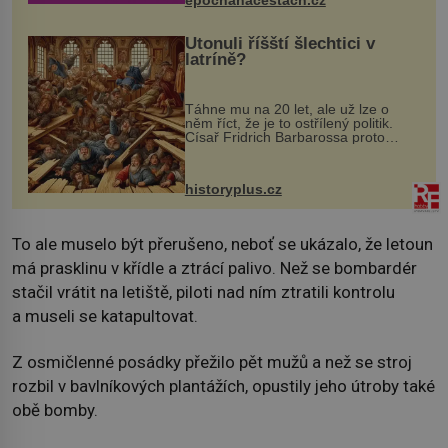
epochanacestach.cz
Utonuli říšští šlechtici v
latríně?
Táhne mu na 20 let, ale už lze o
něm říct, že je to ostřílený politik.
Císař Fridrich Barbarossa proto
posílá svého syna a dědice Jindřicha
VI. do Erfurtu, aby se stal
prostředníkem při řešení sporu m...
historyplus.cz
To ale muselo být přerušeno, neboť se ukázalo, že letoun
má prasklinu v křídle a ztrácí palivo. Než se bombardér
stačil vrátit na letiště, piloti nad ním ztratili kontrolu
a museli se katapultovat.
Z osmičlenné posádky přežilo pět mužů a než se stroj
rozbil v bavlníkových plantážích, opustily jeho útroby také
obě bomby.