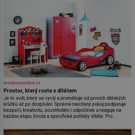
rezidenceonline.cz
Prostor, který roste s dítětem
Je to svět, který se vyvíjí a proměňuje od prvních dětských
krůčků až po dospívání. Správně navržený pokoj podporuje
bezpečí, kreativitu, soustředění i odpočinek a reaguje na
každou etapu života a specifické potřeby dítěte. Pro
nejmenší je klíčová jednoduchost, měkkost a bezpečí, proto
by pokoj miminka měl působit především klidně a útulně.
Předškolní věk je