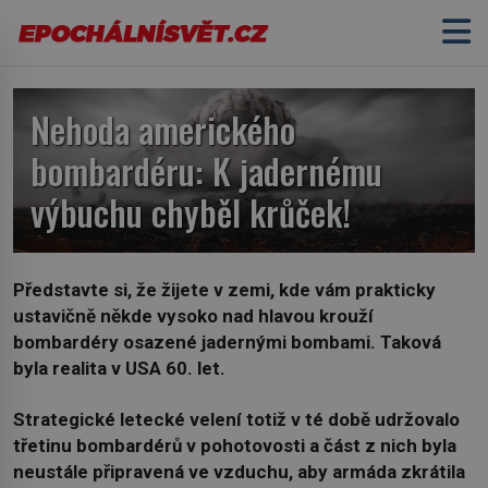
Nehoda amerického
bombardéru: K jadernému
výbuchu chyběl krůček!
Představte si, že žijete v zemi, kde vám prakticky
ustavičně někde vysoko nad hlavou krouží
bombardéry osazené jadernými bombami. Taková
byla realita v USA 60. let.
Strategické letecké velení totiž v té době udržovalo
třetinu bombardérů v pohotovosti a část z nich byla
neustále připravená ve vzduchu, aby armáda zkrátila