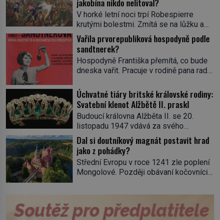
jakobína nikdo nelitoval?
V horké letní noci trpí Robespierre
krutými bolestmi. Zmítá se na lůžku a
hlavou mu víří kolotoč myšlenek. Když
Vařila prvorepubliková hospodyně podle
se probere z mdlob, vzpomene si na
sandtnerek?
jednu z pařížských jasnovidek, kterou
Hospodyně Františka přemítá, co bude
před lety navštívil. Prorokovala mu
dneska vařit. Pracuje v rodině pana rady
tragický osud. Tehdy se jí vysmál.
a ten má mlsný jazýček. Zalistuje proto
„Robespierre to dotáhne hodně daleko,“
rychle v jedné ze „sandtnerek“.
Úchvatné tiáry britské královské rodiny:
prohlásil o něm jiný významný
„Zaplaťpánbůh, že už nemusíme chodit
Svatební klenot Alžbětě II. praskl
francouzský revolucionář, Honoré de
s lístky,“ povzdechne si směrem ke
Mirabeau […]
Budoucí královna Alžběta II. se 20.
služce, kterou má v kuchyni k ruce.
listopadu 1947 vdává za svého
Ještě v prvních letech nové republiky
vyvoleného Filipa Mountbattena. Aby
Dal si doutníkový magnát postavit hrad
fungoval kvůli nedostatku zboží
měla na obřad ve Westminsteru podle
jako z pohádky?
přídělový systém. […]
tradice „něco vypůjčeného“, její matka jí
Střední Evropu v roce 1241 zle poplení
věnuje jedinečný šperk ze své
Mongolové. Později obávaní kočovníci
soukromé kolekce – diamantovou tiáru
sice odtáhnou, všichni ale počítají s
královny Marie. „Je to ošklivá špičatá
jejich návratem. Václav I. proto začne
tiára,“ zhodnotil klenot britský politik Sir
jednat. Na další případné řádění barbarů
Henry Channon (1897–1958), když si […]
z východu se chce pečlivě připravit!