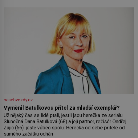
pokud odpustíte, znatelně se vám uleví. Když se ke mně
doneslo, že si manžel pořídil milenku,
nasehvezdy.cz
Vyměnil Batulkovou přítel za mladší exemplář?
Už nějaký čas se lidé ptali, jestli jsou herečka ze seriálu
Slunečná Dana Batulková (68) a její partner, režisér Ondřej
Zajíc (56), ještě vůbec spolu. Herečka od sebe přítele od
samého začátku odhán