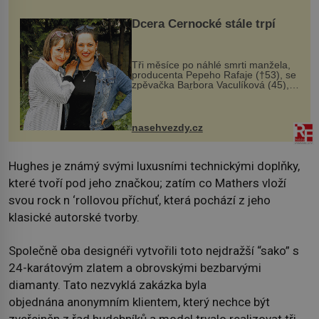
Dcera Černocké stále trpí
Tři měsíce po náhlé smrti manžela,
producenta Pepeho Rafaje (†53), se
zpěvačka Barbora Vaculíková (45),
dcera Petry Černocké (75), poprvé
ozvala veřejnosti. Na sociální síti
sdílela, že se snaží fung...
nasehvezdy.cz
Hughes je známý svými luxusními technickými doplňky,
které tvoří pod jeho značkou; zatím co Mathers vloží
svou rock n ‘rollovou příchuť, která pochází z jeho
klasické autorské tvorby.
Společně oba designéři vytvořili toto nejdražší “sako” s
24-karátovým zlatem a obrovskými bezbarvými
diamanty. Tato nezvyklá zakázka byla
objednána anonymním klientem, který nechce být
zveřejněn z řad hudebníků a model trvalo realizovat tři