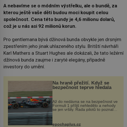
A nebavíme se o módním výstřelku, ale o bundě, za
kterou ještě vaše děti budou moci koupit celou
společnost. Cena této bundy je 4,6 milionu dolarů,
což je u nás asi 92 milionů korun.
Pro gentlemana bývá džínová bunda obvykle jen drsným
zpestřením jeho jinak uhlazeného stylu. Britští návrháři
Karl Mathers a Stuart Hughes ale dokázali, že tato ležérní
džínová bunda zaujme i zaryté elegány, případně
investory do umění.
Na hraně přežití. Když se
bezpečnost teprve hledala
Až do nedávna se na bezpečnost ve
Formuli 1 příliš nehledělo a nehody
se jen vršily. Řada pilotů to poznala
na vlastní kůži, často s trvalými
následky nebo bohužel i ztrátou
života. Dnes nepochopiteln...
epochaplus.cz