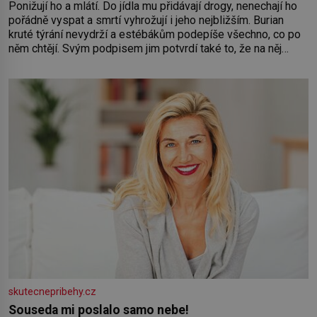
Ponižují ho a mlátí. Do jídla mu přidávají drogy, nenechají ho
pořádně vyspat a smrtí vyhrožují i jeho nejbližším. Burian
kruté týrání nevydrží a estébákům podepíše všechno, co po
něm chtějí. Svým podpisem jim potvrdí také to, že na něj
během výslechů nikdo nevyvíjel fyzický ani psychický nátlak.
Syn brněnského řezníka chce být knězem a
skutecnepribehy.cz
Souseda mi poslalo samo nebe!