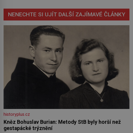
NENECHTE SI UJÍT DALŠÍ ZAJÍMAVÉ ČLÁNKY
historyplus.cz
Kněz Bohuslav Burian: Metody StB byly horší než
gestapácké trýznění