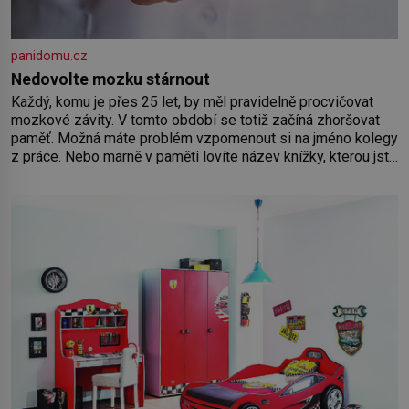
panidomu.cz
Nedovolte mozku stárnout
Každý, komu je přes 25 let, by měl pravidelně procvičovat
mozkové závity. V tomto období se totiž začíná zhoršovat
paměť. Možná máte problém vzpomenout si na jméno kolegy
z práce. Nebo marně v paměti lovíte název knížky, kterou jste
nedávno přečetli. Je to opravdu tak, s věkem jako kdyby se
paměť rozhodla stávkovat. Cvičte