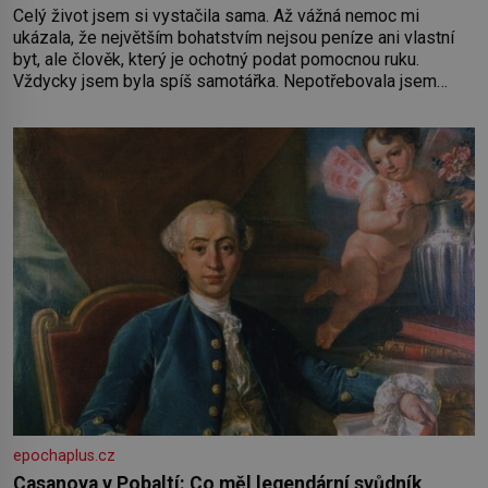
Celý život jsem si vystačila sama. Až vážná nemoc mi
ukázala, že největším bohatstvím nejsou peníze ani vlastní
byt, ale člověk, který je ochotný podat pomocnou ruku.
Vždycky jsem byla spíš samotářka. Nepotřebovala jsem
kolem sebe partu kamarádek ani partnera. Stačily mi knihy,
práce a hlavně klid. Hned po studiích jsem odešla z rodného
města,
epochaplus.cz
Casanova v Pobaltí: Co měl legendární svůdník