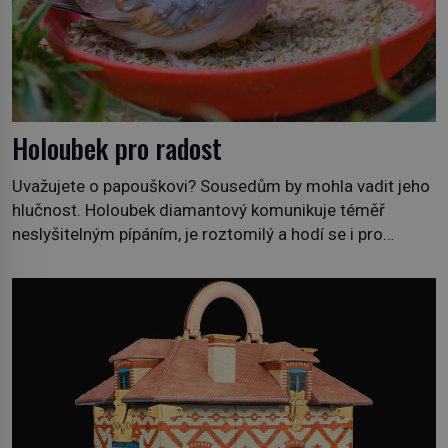
Holoubek pro radost
Uvažujete o papouškovi? Sousedům by mohla vadit jeho
hlučnost. Holoubek diamantový komunikuje téměř
neslyšitelným pípáním, je roztomilý a hodí se i pro
chovatele začátečníky. Jedná se o nenáročného
klidného ptáčka, který většinu dne jen posedává. Hodně
času tráví na zemi, kde sbírá zbytky semínek Jeho
domovinou je prakticky celá Austrálie s výjimkou
pobřežní oblasti. […]