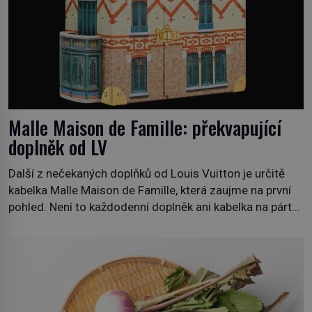
Malle Maison de Famille: překvapující
doplněk od LV
Další z nečekaných doplňků od Louis Vuitton je určitě
kabelka Malle Maison de Famille, která zaujme na první
pohled. Není to každodenní doplněk ani kabelka na párty,
ale symbol tradice a bohaté historie značky. Jde o poctu
Nicolase Ghesquièra rodinnému sídlu Vuittonů na
adrese 18 Rue Louis Vuitton, které bylo postaveno v
roce 1869. […]