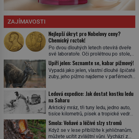
ZAJÍMAVOSTI
Nejlepší úkryt pro Nobelovy ceny?
Chemický roztok!
Po dvou dlouhých letech otevírá dveře
své laboratoře. Oči prolétnou po stole,
aby pak ulpěly na regálu, kde se nachází
Upíří jelen: Seznamte se, kabar pižmový!
všemožné látky. Hledá žluto-oranžovou
Vypadá jako jelen, vlastní dlouhé špičaté
tekutinu, jakmile ji zahlédne, nesmírně
zuby, jeho pižmo najdeme v parfémech
se mu uleví. Teď může svůj plán
celého světa a narazit na něj je velice
dokončit. Pod termínem aqua regia se
těžké. Tato charakteristika sedí na
skrývá směs s názvem lučavka
Ledová expedice: Jak dostat kostku ledu
jediného zástupce zvířecí říše – kabara
královská. Svůj přídomek nemá pro nic
na Saharu
pižmového. V Evropě ho jako první
za nic, […]
Arktický mráz, tři tuny ledu, jedno auto,
popíše švédský botanik Carl Linné
tisíce kilometrů, písek a tropické vedro.
(1707–1778), jenže v Asii o něm ví už
To je ve zkratce zdánlivě nesplnitelná
celá staletí. Zvíře připomíná jelena,
Smola: Voňavé a léčivé slzy stromů
výzva, která se promění v úžasné
v kohoutku dosahuje […]
Když se v lese přiblížíte k jehličnanům,
dobrodružství a důkaz, že nic není
můžete ucítit zvláštní vůni. Vychází z
nemožné. Vše začíná na podzim 1958