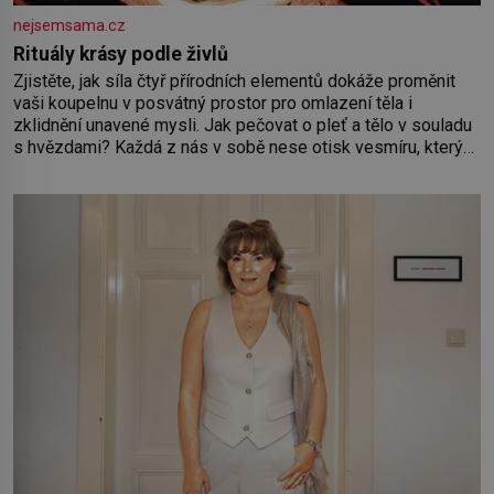
nejsemsama.cz
Rituály krásy podle živlů
Zjistěte, jak síla čtyř přírodních elementů dokáže proměnit
vaši koupelnu v posvátný prostor pro omlazení těla i
zklidnění unavené mysli. Jak pečovat o pleť a tělo v souladu
s hvězdami? Každá z nás v sobě nese otisk vesmíru, který
se projevuje nejen v naší povaze, ale i v potřebách naší
pokožky. Ohnivá znamení Ženy narozené ve znamení Berana,
Lva a Střelce v sobě nesou žár, odvahu a neutuchající elán.
Vaše