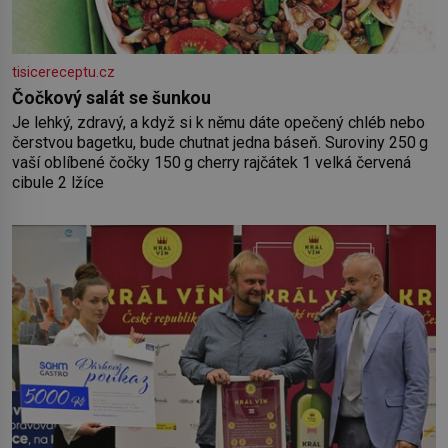
tisicereceptu.cz
Čočkový salát se šunkou
Je lehký, zdravý, a když si k němu dáte opečený chléb nebo
čerstvou bagetku, bude chutnat jedna báseň. Suroviny 250 g
vaší oblíbené čočky 150 g cherry rajčátek 1 velká červená
cibule 2 lžíce