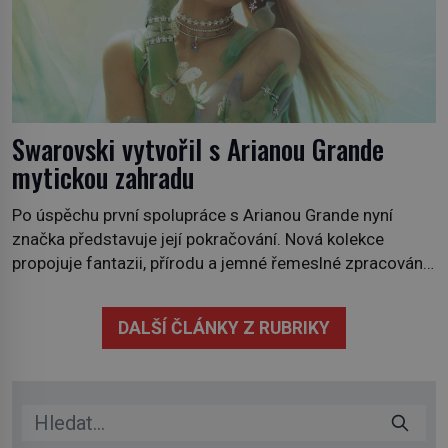
Swarovski vytvořil s Arianou Grande
mytickou zahradu
Po úspěchu první spolupráce s Arianou Grande nyní
značka představuje její pokračování. Nová kolekce
propojuje fantazii, přírodu a jemné řemeslné zpracování
do svěžího, prosvětleného designového příběhu. Téměř
třicítka šperků působí hravě a zároveň rafinovaně.
DALŠÍ ČLÁNKY Z RUBRIKY
Spolupráce mezi značkou Swarovski a zpěvačkou a
herečkou Arianou Grande vstupuje do nové kapitoly. Po
debutové kolekci, která představila moderní […]