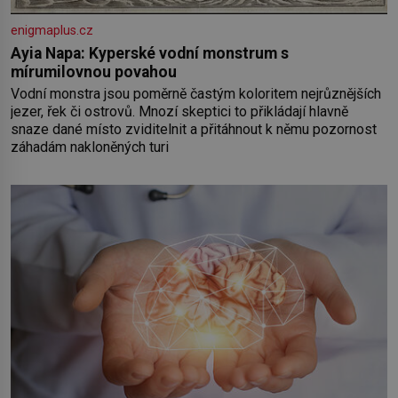
enigmaplus.cz
Ayia Napa: Kyperské vodní monstrum s
mírumilovnou povahou
Vodní monstra jsou poměrně častým koloritem nejrůznějších
jezer, řek či ostrovů. Mnozí skeptici to přikládají hlavně
snaze dané místo zviditelnit a přitáhnout k němu pozornost
záhadám nakloněných turi