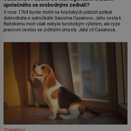
společného se svobodnými zednáři?
V roce 1764 byste mohli na lotyšských plážích potkat
dobrodruha a sukničkáře Giacoma Casanovu. Jeho cesta k
Baltskému moři však nebyla turistickým výletem, ale ryze
pracovní cestou se zištnými úmysly. Jaký cíl Casanova
sledoval, když se například procházel uličkami lotyšské
Rigy? Casanova v Pobaltí kontaktoval tamní zednářské lóže.
Nebyl v této oblasti žádným nováčkem, protože do
zednářské
21stoleti.cz