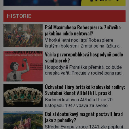
HISTORIE
Pád Maximiliena Robespierra: Zuřivého
jakobína nikdo nelitoval?
V horké letní noci trpí Robespierre
krutými bolestmi. Zmítá se na lůžku a
hlavou mu víří kolotoč myšlenek. Když
Vařila prvorepubliková hospodyně podle
se probere z mdlob, vzpomene si na
sandtnerek?
jednu z pařížských jasnovidek, kterou
Hospodyně Františka přemítá, co bude
před lety navštívil. Prorokovala mu
dneska vařit. Pracuje v rodině pana rady
tragický osud. Tehdy se jí vysmál.
a ten má mlsný jazýček. Zalistuje proto
„Robespierre to dotáhne hodně daleko,“
rychle v jedné ze „sandtnerek“.
Úchvatné tiáry britské královské rodiny:
prohlásil o něm jiný významný
„Zaplaťpánbůh, že už nemusíme chodit
Svatební klenot Alžbětě II. praskl
francouzský revolucionář, Honoré de
s lístky,“ povzdechne si směrem ke
Mirabeau […]
Budoucí královna Alžběta II. se 20.
služce, kterou má v kuchyni k ruce.
listopadu 1947 vdává za svého
Ještě v prvních letech nové republiky
vyvoleného Filipa Mountbattena. Aby
Dal si doutníkový magnát postavit hrad
fungoval kvůli nedostatku zboží
měla na obřad ve Westminsteru podle
jako z pohádky?
přídělový systém. […]
tradice „něco vypůjčeného“, její matka jí
Střední Evropu v roce 1241 zle poplení
věnuje jedinečný šperk ze své