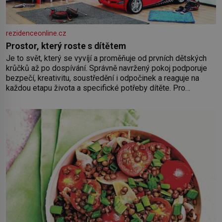
rezidenceonline.cz
Prostor, který roste s dítětem
Je to svět, který se vyvíjí a proměňuje od prvních dětských
krůčků až po dospívání. Správně navržený pokoj podporuje
bezpečí, kreativitu, soustředění i odpočinek a reaguje na
každou etapu života a specifické potřeby dítěte. Pro
nejmenší je klíčová jednoduchost, měkkost a bezpečí, proto
by pokoj miminka měl působit především klidně a útulně.
Předškolní věk je