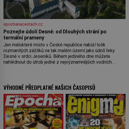
epochanacestach.cz
Poznejte údolí Desné: od Dlouhých strání po
termální prameny
Jen málokteré místo v České republice nabízí tolik
rozmanitých zážitků na tak malém území jako údolí řeky
Desné v srdci Jeseníků. Během jediného dne můžete
nahlédnout do útrob jedné z nejvýznamnějších vodních
elektráren v Evropě, vydat se na horské hřebeny, projet se na
koloběžce a den zakončit poznáváním památek ve Velkých
Losinách nebo v termálním
VÝHODNÉ PŘEDPLATNÉ NAŠICH ČASOPISŮ