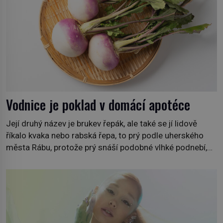
Vodnice je poklad v domácí apotéce
Její druhý název je brukev řepák, ale také se jí lidově
říkalo kvaka nebo rabská řepa, to prý podle uherského
města Rábu, protože prý snáší podobné vlhké podnebí,
jako je tam. Určitě jste se s ní už setkali, třeba na trzích,
někdy i v obchodech. Její bulvy jsou bílé, nahoře někdy
fialové a chutí […]