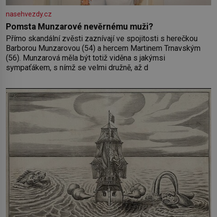
nasehvezdy.cz
Pomsta Munzarové nevěrnému muži?
Přímo skandální zvěsti zaznívají ve spojitosti s herečkou
Barborou Munzarovou (54) a hercem Martinem Trnavským
(56). Munzarová měla být totiž viděna s jakýmsi
sympaťákem, s nímž se velmi družně, až d