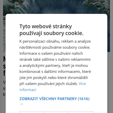
neslyšeli. Hora, […]
Tyto webové stránky
používají soubory cookie.
K personalizaci obsahu, reklam a analýze
návštěvnosti používáme soubory cookie.
Informace o vašem používání našich
Nezkrocená velká jezera, největší
stránek také sdílíme s našimi reklamními
sladkovodní soustavy na světě přímo
a analytickými partnery, kteří je mohou
fascinují
kombinovat s dalšími informacemi, které
jste jim poskytli nebo které shromáždili
Velká jezera Severní Ameriky jsou zásobárnou pětiny
při vašem používání jejich služeb.
Více
světové sladké vody a páteří obrovského ekosystému,
informací
který ze všech úhlů ve třech dílech zkoumá nový
ZOBRAZIT VŠECHNY PARTNERY
(1616)
kanadský dokument Nezkrocená Velká jezera. V
→
premiéře jej uvidíte na Viasat Nature v pondělí 5.
DALŠÍ ČLÁNKY Z RUBRIKY
července. Hořejší jezero, Huronské jezero, Michiganské