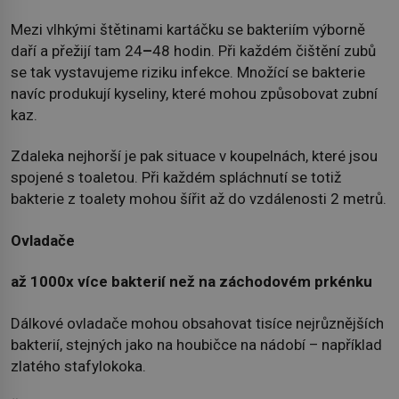
Mezi vlhkými štětinami kartáčku se bakteriím výborně
daří a přežijí tam 24
–
48 hodin. Při každém čištění zubů
se tak vystavujeme riziku infekce. Množící se bakterie
navíc produkují kyseliny, které mohou způsobovat zubní
kaz.
Zdaleka nejhorší je pak situace v koupelnách, které jsou
spojené s toaletou. Při každém spláchnutí se totiž
bakterie z toalety mohou šířit až do vzdálenosti 2 metrů.
Ovladače
až 1000x více bakterií než na záchodovém prkénku
Dálkové ovladače mohou obsahovat tisíce nejrůznějších
bakterií, stejných jako na houbičce na nádobí – například
zlatého stafylokoka.