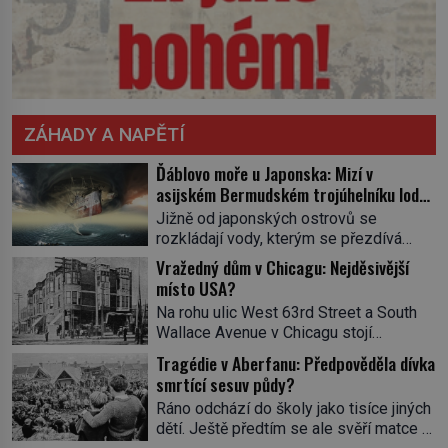
ZÁHADY A NAPĚTÍ
Ďáblovo moře u Japonska: Mizí v
asijském Bermudském trojúhelníku lodě
ve spárech neznámé síly?
Jižně od japonských ostrovů se
rozkládají vody, kterým se přezdívá
Ďáblovo moře. Vypráví se o lodích
Vražedný dům v Chicagu: Nejděsivější
mizejících beze stopy, podivných
místo USA?
světlech, zrádných proudech i mořských
Na rohu ulic West 63rd Street a South
dracích, kteří měli tyto končiny střežit už
Wallace Avenue v Chicagu stojí
v dávných legendách. Je tichomořský
nenápadná pošta. Nemá žádný speciální
Dračí trojúhelník skutečně prokletým
Tragédie v Aberfanu: Předpověděla dívka
nápis ani pamětní desku. A přesto prý
místem, nebo se zde jen nebezpečná
smrtící sesuv půdy?
místní zaměstnanci neradi chodí do
příroda proměnila v jednu z
Ráno odchází do školy jako tisíce jiných
sklepa. Právě tady totiž sídlil sériový
nejpůsobivějších námořních záhad? […]
dětí. Ještě předtím se ale svěří matce s
vrah H. H. Holmes a také