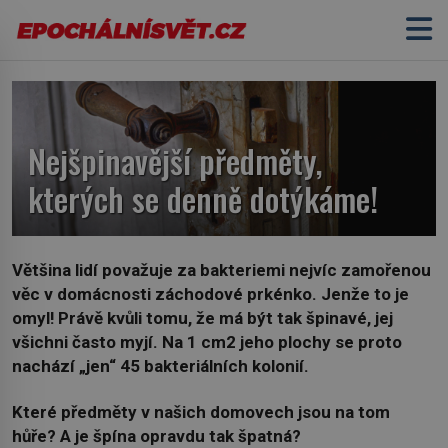
Nejšpinavější předměty,
kterých se denně dotýkáme!
Většina lidí považuje za bakteriemi nejvíc zamořenou
věc v domácnosti záchodové prkénko. Jenže to je
omyl! Právě kvůli tomu, že má být tak špinavé, jej
všichni často myjí. Na 1 cm2 jeho plochy se proto
nachází „jen“ 45 bakteriálních kolonií.
Které předměty v našich domovech jsou na tom
hůře? A je špína opravdu tak špatná?