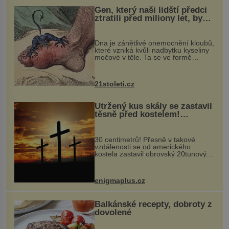
Gen, který naši lidští předci
ztratili před miliony let, by
mohl pomoci s léčbou
„nemoci králů“
Dna je zánětlivé onemocnění kloubů,
které vzniká kvůli nadbytku kyseliny
močové v těle. Ta se ve formě
krystalků ukládá v blízkosti kloubů,
nejčastěji přitom postihuje palce na
nohou, a způsobuje bole...
21stoleti.cz
Utržený kus skály se zastavil
těsně před kostelem!
Ochránila ho boží síla?
30 centimetrů! Přesně v takové
vzdálenosti se od amerického
kostela zastavil obrovský 20tunový
balvan, který se v květnu 2014
nečekaně odtrhl od nedaleké skály
při její demolici. Podle místních stojí
enigmaplus.cz
...
Balkánské recepty, dobroty z
dovolené