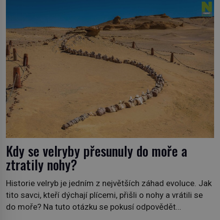
Kdy se velryby přesunuly do moře a
ztratily nohy?
Historie velryb je jedním z největších záhad evoluce. Jak
tito savci, kteří dýchají plícemi, přišli o nohy a vrátili se
do moře? Na tuto otázku se pokusí odpovědět
dokument Tajemné údolí velryb v Egyptě, který bude mít