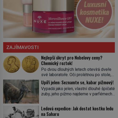
ZAJÍMAVOSTI
Nejlepší úkryt pro Nobelovy ceny?
Chemický roztok!
Po dvou dlouhých letech otevírá dveře
své laboratoře. Oči prolétnou po stole,
aby pak ulpěly na regálu, kde se nachází
Upíří jelen: Seznamte se, kabar pižmový!
všemožné látky. Hledá žluto-oranžovou
Vypadá jako jelen, vlastní dlouhé špičaté
tekutinu, jakmile ji zahlédne, nesmírně
zuby, jeho pižmo najdeme v parfémech
se mu uleví. Teď může svůj plán
celého světa a narazit na něj je velice
dokončit. Pod termínem aqua regia se
těžké. Tato charakteristika sedí na
skrývá směs s názvem lučavka
Ledová expedice: Jak dostat kostku ledu
jediného zástupce zvířecí říše – kabara
královská. Svůj přídomek nemá pro nic
na Saharu
pižmového. V Evropě ho jako první
za nic, […]