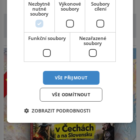
Nezbytně
Výkonové
Soubory
jezero, Erijské jezero, Ontarijské jezero a další menší
nutné
soubory
cílení
soubory
jezera a řeky […]
Funkční soubory
Nezařazené
soubory
reklama
VŠE PŘIJMOUT
VŠE ODMÍTNOUT
ZOBRAZIT PODROBNOSTI