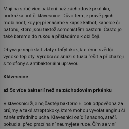
Mají na sobě více bakterií než záchodové prkénko,
podrážka bot či klávesnice. Důvodem je právě jejich
mobilnost, kdy jej přenášíme v kapse kalhot, kabelce či
batohu, které jsou taktéž semeništěm bakterií. Často je
také bereme do rukou a přikládáme k obličeji.
Obývá je například zlatý stafylokok, kterému svědčí
vysoké teploty. Výrobci se snaží situaci řešit a přicházejí
s telefony s antibakteriální úpravou.
Klávesnice
až 5x více bakterií než na záchodovém prkénku
V klávesnici žije nejčastěji bakterie E. coli odpovědná za
průjmy a také streptokoky, které mohou vyvolat angínu či
zánět středního ucha. Klávesnici osídlí snadno, stačí,
pokud si před prací na ní neumyjete ruce. Čím se v ní