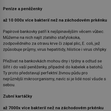
Peníze a peněženky
až 10 000x více bakterií než na záchodovém prkénku
Papírové bankovky patří k nejšpinavějším věcem vůbec.
Můžeme na nich najít zlatého stafylokoka,
zodpovědného za otravu krve či zápal plic, E. coli, jež
způsobuje průjmy, virus hepatitidy, hlístice i virus chřipky.
Přežívat na bankovkách mohou dny i týdny a odtud se
šířit i do vaší peněženky, případně do kabelek a batohů.
Ty proto představují perfektní živnou půdu pro
nejrůznější mikroorganismy, navíc si je lidé nosí všude s
sebou.
Zubní kartáčky
až 7000x více bakterií než na záchodovém prkénku