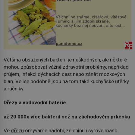
Všichni ho známe, císařové, vítězové
i umělci si jím zdobili skráně,
kuchařky bez něj neuvaří, a to ještě
nevíte, že bobkový list může výrazně
zmírnit některé naše neduhy.
Obsahuje v malém množství ně...
panidomu.cz
Většina obsažených bakterií je neškodných, ale některé
mohou způsobovat vážné zdravotní problémy, například
průjem, infekci dýchacích cest nebo zánět mozkových
blan. Velice podobně jsou na tom také kuchyňské utěrky
a ručníky.
Dřezy a vodovodní baterie
až 20 000x více bakterií než na záchodovém prkénku
Ve
dřezu
omýváme nádobí, zeleninu i syrové maso.