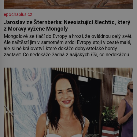
epochaplus.cz
Jaroslav ze Šternberka: Neexistující šlechtic, který
z Moravy vyžene Mongoly
Mongolové se tlačí do Evropy a hrozí, že ovládnou celý svět.
Ale naštěstí jim v samotném srdci Evropy stojí v cestě malé,
ale silné království, které dokáže dobyvatelské hordy
zastavit. Co nedokáže žádná z asijských říší, co nedokážou
Němci – to dokáže český král. Nebo že by ne? Mongolové
od roku 1223 postupují podél Kaspického a Azovského
moře,