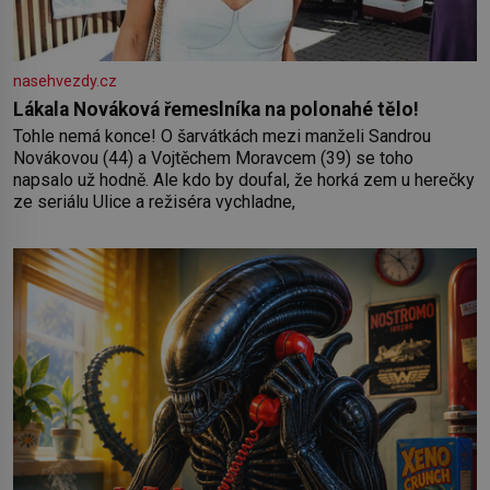
nasehvezdy.cz
Lákala Nováková řemeslníka na polonahé tělo!
Tohle nemá konce! O šarvátkách mezi manželi Sandrou
Novákovou (44) a Vojtěchem Moravcem (39) se toho
napsalo už hodně. Ale kdo by doufal, že horká zem u herečky
ze seriálu Ulice a režiséra vychladne,