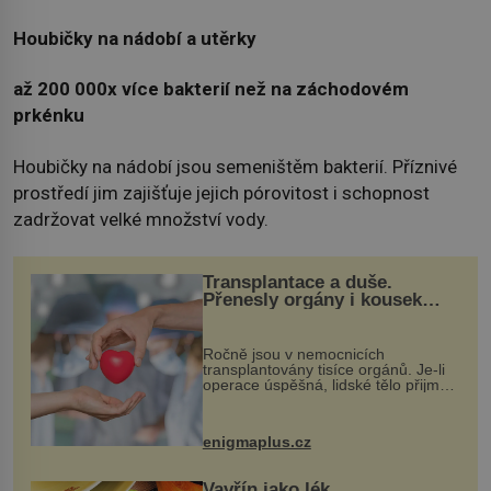
Houbičky na nádobí a utěrky
až 200 000x více bakterií než na záchodovém
prkénku
Houbičky na nádobí jsou semeništěm bakterií. Příznivé
prostředí jim zajišťuje jejich pórovitost i schopnost
zadržovat velké množství vody.
Transplantace a duše.
Přenesly orgány i kousek
osobnosti dárce?
Ročně jsou v nemocnicích
transplantovány tisíce orgánů. Je-li
operace úspěšná, lidské tělo přijme
darovaný orgán za své a pacient
může vést plnohodnotný život. Ale co
když při transplantaci nepřijímám...
enigmaplus.cz
Vavřín jako lék