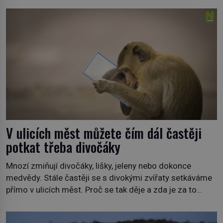
premiéru ve čtvrtek 29. února ve 20:00 na televizní
stanici Viasat Nature. Všech 90 druhů dnes žijících
velryb […]
V ulicích měst můžete čím dál častěji
potkat třeba divočáky
Mnozí zmiňují divočáky, lišky, jeleny nebo dokonce
medvědy. Stále častěji se s divokými zvířaty setkáváme
přímo v ulicích měst. Proč se tak děje a zda je za to
někdo zodpovědný, to jsou otázky, které necháme na
jiných. My se raději podíváme do jiných zemí a