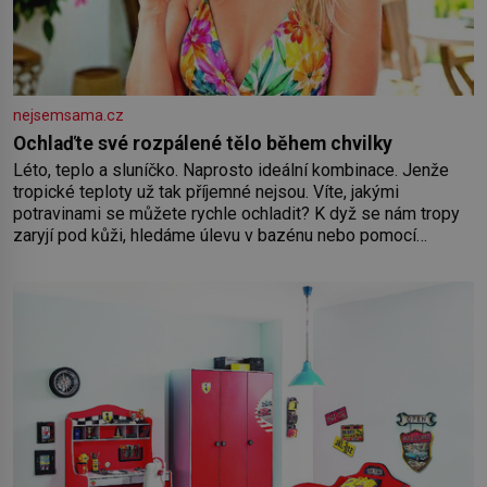
nejsemsama.cz
Ochlaďte své rozpálené tělo během chvilky
Léto, teplo a sluníčko. Naprosto ideální kombinace. Jenže
tropické teploty už tak příjemné nejsou. Víte, jakými
potravinami se můžete rychle ochladit? K dyž se nám tropy
zaryjí pod kůži, hledáme úlevu v bazénu nebo pomocí
klimatizace. Jenže ne vždycky můžeme být v jejich blízkosti.
Nemusíte však zoufat. Pokud budete mít promyšlený
jídelníček, žadné pařáky si na vás