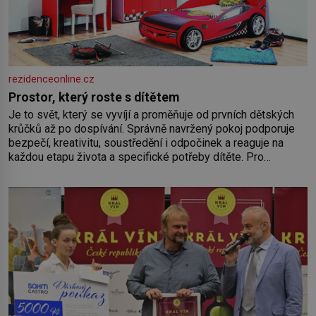
rezidenceonline.cz
Prostor, který roste s dítětem
Je to svět, který se vyvíjí a proměňuje od prvních dětských
krůčků až po dospívání. Správně navržený pokoj podporuje
bezpečí, kreativitu, soustředění i odpočinek a reaguje na
každou etapu života a specifické potřeby dítěte. Pro
nejmenší je klíčová jednoduchost, měkkost a bezpečí, proto
by pokoj miminka měl působit především klidně a útulně.
Předškolní věk je