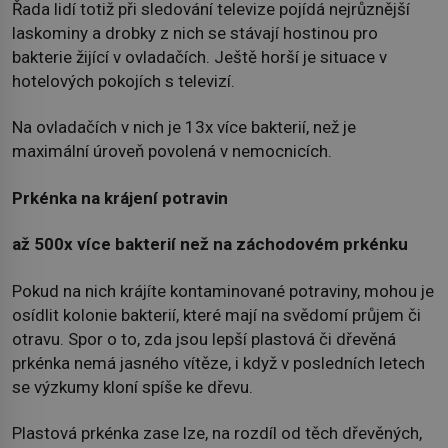
Řada lidí totiž při sledování televize pojídá nejrůznější
laskominy a drobky z nich se stávají hostinou pro
bakterie žijící v ovladačích. Ještě horší je situace v
hotelových pokojích s televizí.
Na ovladačích v nich je 13x více bakterií, než je
maximální úroveň povolená v nemocnicích.
Prkénka na krájení potravin
až 500x více bakterií než na záchodovém prkénku
Pokud na nich krájíte kontaminované potraviny, mohou je
osídlit kolonie bakterií, které mají na svědomí průjem či
otravu. Spor o to, zda jsou lepší plastová či dřevěná
prkénka nemá jasného vítěze, i když v posledních letech
se výzkumy kloní spíše ke dřevu.
Plastová prkénka zase lze, na rozdíl od těch dřevěných,