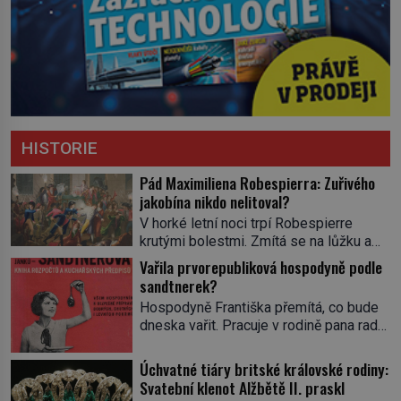
HISTORIE
Pád Maximiliena Robespierra: Zuřivého
jakobína nikdo nelitoval?
V horké letní noci trpí Robespierre
krutými bolestmi. Zmítá se na lůžku a
hlavou mu víří kolotoč myšlenek. Když
Vařila prvorepubliková hospodyně podle
se probere z mdlob, vzpomene si na
sandtnerek?
jednu z pařížských jasnovidek, kterou
Hospodyně Františka přemítá, co bude
před lety navštívil. Prorokovala mu
dneska vařit. Pracuje v rodině pana rady
tragický osud. Tehdy se jí vysmál.
a ten má mlsný jazýček. Zalistuje proto
„Robespierre to dotáhne hodně daleko,“
rychle v jedné ze „sandtnerek“.
Úchvatné tiáry britské královské rodiny:
prohlásil o něm jiný významný
„Zaplaťpánbůh, že už nemusíme chodit
Svatební klenot Alžbětě II. praskl
francouzský revolucionář, Honoré de
s lístky,“ povzdechne si směrem ke