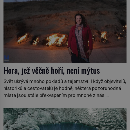
prozkoumáme, jaká další zvířata po celém světě se
přizpůsobila životu […]
Hora, jež věčně hoří, není mýtus
Svět ukrývá mnoho pokladů a tajemství. I když objevitelů,
historiků a cestovatelů je hodně, některá pozoruhodná
místa jsou stále překvapením pro mnohé z nás.
Neprobádané místa Ázerbájdžánu, rozmanitá historie
Albánie či úchvatná atmosféra Kypru jsou jedny z míst,
která nám mají co nabídnout a vyprávět. Uznávaná
historička Bettany Hughes, se vydala prozkoumat
pozoruhodné úkazy, o kterých jste možná doposud