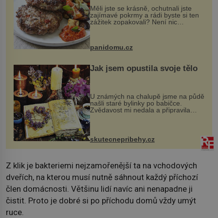
Měli jste se krásně, ochutnali jste
zajímavé pokrmy a rádi byste si ten
zážitek zopakovali? Není nic
snazšího. Pljeskavica (10 porcí)
Možná jste ji ochutnali na dovolené v
bývalé Jugoslávii, lze ji vi...
panidomu.cz
Jak jsem opustila svoje tělo
U známých na chalupě jsme na půdě
našli staré bylinky po babičce.
Zvědavost mi nedala a připravila
jsem si z nich lektvar… Zimní pobyt
na chalupě se pro mě vlastní vinou
změnil v děsivý zážitek, na kt...
skutecnepribehy.cz
Z klik je bakteriemi nejzamořenější ta na vchodových
dveřích, na kterou musí nutně sáhnout každý příchozí
člen domácnosti. Většinu lidí navíc ani nenapadne ji
čistit. Proto je dobré si po příchodu domů vždy umýt
ruce.