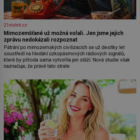
21stoleti.cz
Mimozemšťané už možná volali. Jen jsme jejich
zprávu nedokázali rozpoznat
Pátrání po mimozemských civilizacích se už desítky let
soustředí na hledání úzkopásmových rádiových signálů,
které by příroda sama vytvořila jen stěží. Nová studie však
naznačuje, že právě tato strate