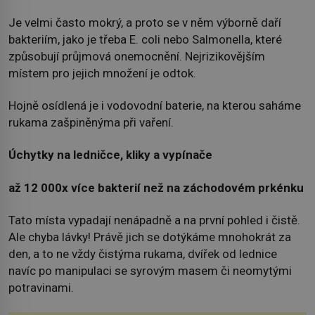
Je velmi často mokrý, a proto se v něm výborně daří
bakteriím, jako je třeba E. coli nebo Salmonella, které
způsobují průjmová onemocnění. Nejrizikovějším
místem pro jejich množení je odtok.
Hojně osídlená je i vodovodní baterie, na kterou saháme
rukama zašpiněnýma při vaření.
Úchytky na ledničce, kliky a vypínače
až 12 000x více bakterií než na záchodovém prkénku
Tato místa vypadají nenápadně a na první pohled i čistě.
Ale chyba lávky! Právě jich se dotýkáme mnohokrát za
den, a to ne vždy čistýma rukama, dvířek od lednice
navíc po manipulaci se syrovým masem či neomytými
potravinami.