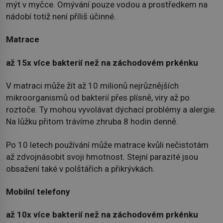
mýt v myčce. Omývání pouze vodou a prostředkem na
nádobí totiž není příliš účinné.
Matrace
až 15x více bakterií než na záchodovém prkénku
V matraci může žít až 10 milionů nejrůznějších
mikroorganismů od bakterií přes plísně, viry až po
roztoče. Ty mohou vyvolávat dýchací problémy a alergie.
Na lůžku přitom trávíme zhruba 8 hodin denně.
Po 10 letech používání může matrace kvůli nečistotám
až zdvojnásobit svoji hmotnost. Stejní parazité jsou
obsažení také v polštářích a přikrývkách.
Mobilní telefony
až 10x více bakterií než na záchodovém prkénku