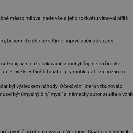
čné město miloval nade vše a jeho rozkvětu věnoval příliš
ím, během kterého se v Římě poprvé začínají vážněji
ná setkání, na nichž opakovaně zpochybňují nejen římské
utí. Právě křesťanští fanatici prý mohli stát i za požárem.
žár byl výsledkem náhody. Očekávání, která vzbuzovalo
o musel být úmyslný čin,“ myslí si německý autor studie o vzni
hrůzných činů přisuzovaných Neronovi. Císař prý nechával