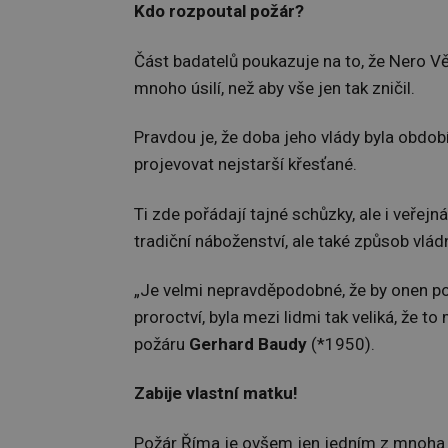
Kdo rozpoutal požár?
Část badatelů poukazuje na to, že Nero Vě
mnoho úsilí, než aby vše jen tak zničil.
Pravdou je, že doba jeho vlády byla obdob
projevovat nejstarší křesťané.
Ti zde pořádají tajné schůzky, ale i veřej
tradiční náboženství, ale také způsob vládn
„Je velmi nepravděpodobné, že by onen po
proroctví, byla mezi lidmi tak veliká, že t
požáru
Gerhard Baudy
(*1950).
Zabije vlastní matku!
Požár Říma je ovšem jen jedním z mnoha 