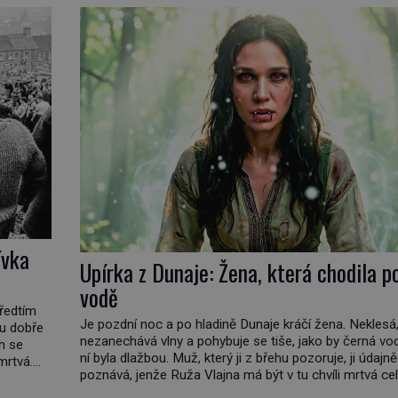
americké kriminalistiky. Herman Webster Mudgett (1
d? […]
1896) přijíždí […]
ívka
Upírka z Dunaje: Žena, která chodila p
vodě
předtím
Je pozdní noc a po hladině Dunaje kráčí žena. Neklesá
ou dobře
nezanechává vlny a pohybuje se tiše, jako by černá vo
h se
ní byla dlažbou. Muž, který ji z břehu pozoruje, ji údajně
mrtvá.
poznává, jenže Ruža Vlajna má být v tu chvíli mrtvá ce
na 1966
století. Vesnice Kisiljevo v severovýchodním Srbsku m