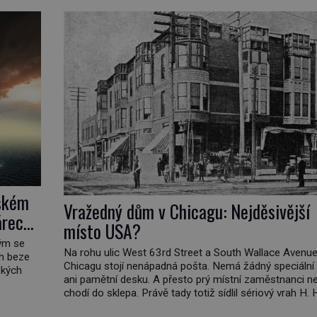
jském
Vražedný dům v Chicagu: Nejděsivější
árech
místo USA?
rým se
Na rohu ulic West 63rd Street a South Wallace Avenue
ch beze
Chicagu stojí nenápadná pošta. Nemá žádný speciální
ských
ani pamětní desku. A přesto prý místní zaměstnanci ne
chodí do sklepa. Právě tady totiž sídlil sériový vrah H. 
ě
Holmes a také nejpropracovanější past na lidi v dějiná
oda