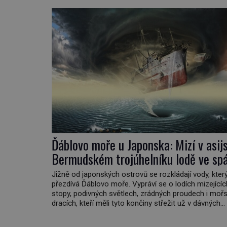
Ďáblovo moře u Japonska: Mizí v asi
Bermudském trojúhelníku lodě ve sp
neznámé síly?
Jižně od japonských ostrovů se rozkládají vody, kte
přezdívá Ďáblovo moře. Vypráví se o lodích mizející
stopy, podivných světlech, zrádných proudech i moř
dracích, kteří měli tyto končiny střežit už v dávných
legendách. Je tichomořský Dračí trojúhelník skutečn
prokletým místem, nebo se zde jen nebezpečná přír