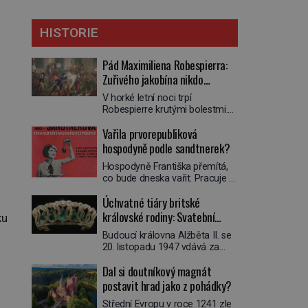
HISTORIE
Pád Maximiliena Robespierra:
Zuřivého jakobína nikdo
nelitoval?
V horké letní noci trpí
Robespierre krutými bolestmi.
Zmítá se na lůžku a hlavou mu
Vařila prvorepubliková
víří kolotoč myšlenek. Když se
probere z mdlob, vzpomene si
hospodyně podle sandtnerek?
na jednu z pařížských
Hospodyně Františka přemítá,
jasnovidek, kterou před lety
co bude dneska vařit. Pracuje v
navštívil. Prorokovala mu
rodině pana rady a ten má
tragický osud. Tehdy se jí
Úchvatné tiáry britské
mlsný jazýček. Zalistuje proto
vysmál. „Robespierre to
rychle v jedné ze „sandtnerek“.
královské rodiny: Svatební
dotáhne hodně daleko,“
ku
„Zaplaťpánbůh, že už
prohlásil o něm jiný významný
klenot Alžbětě II. praskl
Budoucí královna Alžběta II. se
nemusíme chodit s lístky,“
francouzský revolucionář,
20. listopadu 1947 vdává za
povzdechne si směrem ke
Honoré de Mirabeau […]
svého vyvoleného Filipa
služce, kterou má v kuchyni k
Dal si doutníkový magnát
Mountbattena. Aby měla na
ruce. Ještě v prvních letech
obřad ve Westminsteru podle
postavit hrad jako z pohádky?
nové republiky fungoval kvůli
tradice „něco vypůjčeného“, její
nedostatku zboží přídělový
Střední Evropu v roce 1241 zle
matka jí věnuje jedinečný šperk
systém. […]