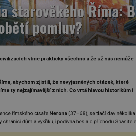
ia starověkého Říma: B
obětí pomluv?
 civilizacích víme prakticky všechno a že už nás nemůže
íma, abychom zjistili, že nevyjasněných otázek, které
ášíme ty nejzajímavější z nich. Co vrtá hlavou historikům i
ence římského císaře
Nerona
(37–68), se tlačí dav několika
ny chránící dům a vykřikují podivná hesla o příchodu Spasitele