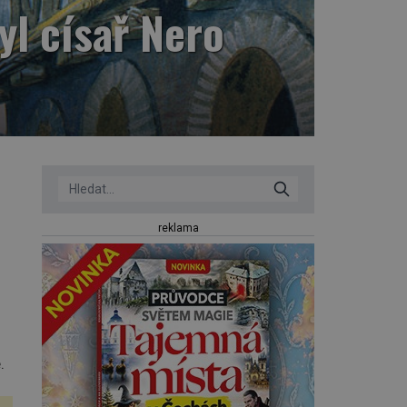
yl císař Nero
reklama
.