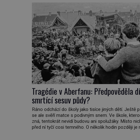
proměnila v jednu z nejpůsobivějších námořních záha
Tragédie v Aberfanu: Předpověděla d
smrtící sesuv půdy?
Ráno odchází do školy jako tisíce jiných dětí. Ještě 
se ale svěří matce s podivným snem. Ve škole, kter
zná, tentokrát nevidí budovu ani spolužáky. Místo nic
před ní tyčí cosi temného. O několik hodin později je 
Mohla devítiletá Zahlédla vlastní osud? Dne 21. říj
se velšská vesnice Aberfan […]