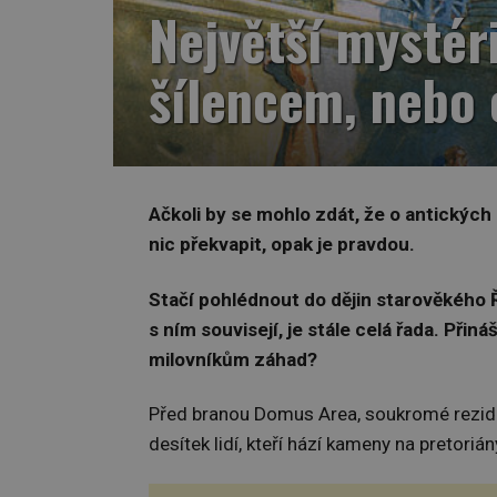
Největší mystér
šílencem, nebo 
Ačkoli by se mohlo zdát, že o antických
nic překvapit, opak je pravdou.
Stačí pohlédnout do dějin starověkého Ř
s ním souvisejí, je stále celá řada. Přin
milovníkům záhad?
Před branou Domus Area, soukromé rezid
desítek lidí, kteří hází kameny na pretoriá