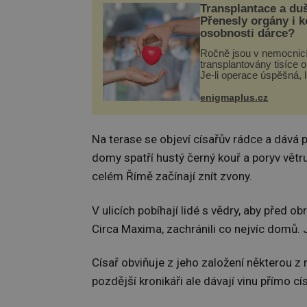
Transplantace a du
Přenesly orgány i 
osobnosti dárce?
Ročně jsou v nemocnic
transplantovány tisíce 
Je-li operace úspěšná, 
tělo přijme darovaný or
své a pacient může vés
enigmaplus.cz
plnohodnotný život. Ale
při transplantaci nepřijí
Na terase se objeví císařův rádce a dává 
domy spatří hustý černý kouř a poryv větr
celém Římě začínají znít zvony.
V ulicích pobíhají lidé s vědry, aby před 
Circa Maxima, zachránili co nejvíc domů. J
Císař obviňuje z jeho založení některou z
pozdější kronikáři ale dávají vinu přímo cí