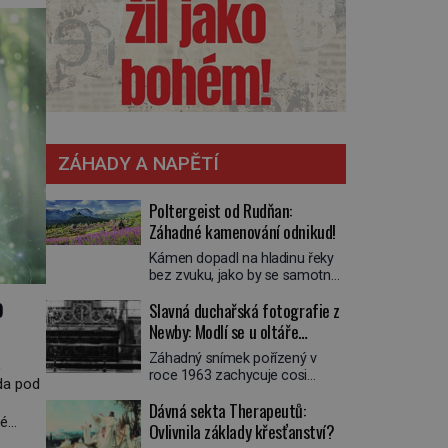
861–
ZÁHADY A NAPĚTÍ
Poltergeist od Rudňan:
Záhadné kamenování odnikud!
Kámen dopadl na hladinu řeky
bez zvuku, jako by se samotná
voda rozhodla mlčet. Mladší z
o
Slavná duchařská fotografie z
chlapců bolestně strhl ruku, ale
další úder ho zasáhl dříve, než si
Newby: Modlí se u oltáře
vůbec uvědomil pohyb: tiše,
přízračný mnich?
Záhadný snímek pořízený v
nelidsky přesně. „Odkud…?“
,
roce 1963 zachycuje cosi
zachrčel starší student, ale v
da pod
zvláštního. Někteří věří, že
houštině na břehu nebyl nikdo,
Dávná sekta Therapeutů:
poloprůhledná postava stojící u
kdo by po nich mohl cokoliv
lé
oltáře je duch mnicha ze 16.
Ovlivnila základy křesťanství?
házet. A když se […]
á s
století s bílým závojem přes