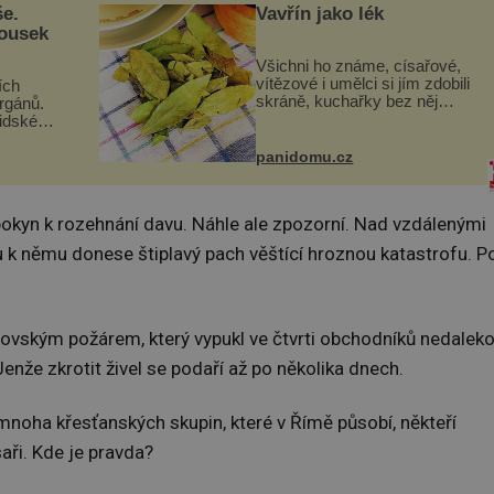
še.
Vavřín jako lék
kousek
Všichni ho známe, císařové,
vítězové i umělci si jím zdobili
ích
skráně, kuchařky bez něj
orgánů.
neuvaří, a to ještě nevíte, že
lidské
bobkový list může výrazně
gán za
zmírnit některé naše neduhy.
t
panidomu.cz
Obsahuje v malém množství
 co když
ně...
mám...
pokyn k rozehnání davu. Náhle ale zpozorní. Nad vzdálenými
u k němu donese štiplavý pach věštící hroznou katastrofu. P
obrovským požárem, který vypukl ve čtvrti obchodníků nedalek
enže zkrotit živel se podaří až po několika dnech.
 mnoha křesťanských skupin, které v Římě působí, někteří
saři. Kde je pravda?