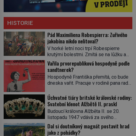
HISTORIE
Pád Maximiliena Robespierra: Zuřivého
jakobína nikdo nelitoval?
V horké letní noci trpí Robespierre
krutými bolestmi. Zmítá se na lůžku a
hlavou mu víří kolotoč myšlenek. Když
Vařila prvorepubliková hospodyně podle
se probere z mdlob, vzpomene si na
sandtnerek?
jednu z pařížských jasnovidek, kterou
Hospodyně Františka přemítá, co bude
před lety navštívil. Prorokovala mu
dneska vařit. Pracuje v rodině pana rady
tragický osud. Tehdy se jí vysmál.
a ten má mlsný jazýček. Zalistuje proto
„Robespierre to dotáhne hodně daleko,“
rychle v jedné ze „sandtnerek“.
Úchvatné tiáry britské královské rodiny:
prohlásil o něm jiný významný
„Zaplaťpánbůh, že už nemusíme chodit
Svatební klenot Alžbětě II. praskl
francouzský revolucionář, Honoré de
s lístky,“ povzdechne si směrem ke
Mirabeau […]
Budoucí královna Alžběta II. se 20.
služce, kterou má v kuchyni k ruce.
listopadu 1947 vdává za svého
Ještě v prvních letech nové republiky
vyvoleného Filipa Mountbattena. Aby
Dal si doutníkový magnát postavit hrad
fungoval kvůli nedostatku zboží
měla na obřad ve Westminsteru podle
jako z pohádky?
přídělový systém. […]
tradice „něco vypůjčeného“, její matka jí