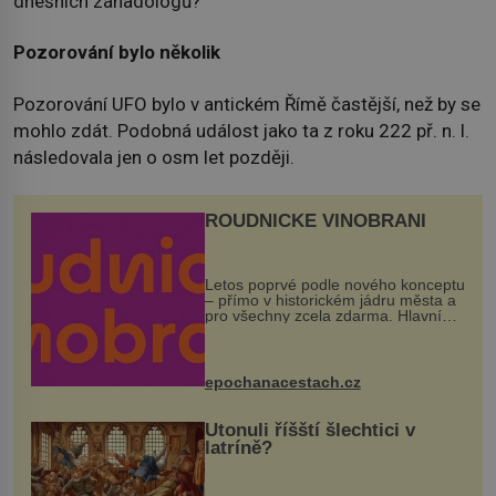
dnešních záhadologů?
Pozorování bylo několik
Pozorování UFO bylo v antickém Římě častější, než by se
mohlo zdát. Podobná událost jako ta z roku 222 př. n. l.
následovala jen o osm let později.
ROUDNICKÉ VINOBRANÍ
Letos poprvé podle nového konceptu
– přímo v historickém jádru města a
pro všechny zcela zdarma. Hlavní
program se odehraje na Karlově a
Husově náměstí. Návštěvníci se
mohou těšit na víno, burčák, pes...
epochanacestach.cz
Utonuli říšští šlechtici v
latríně?