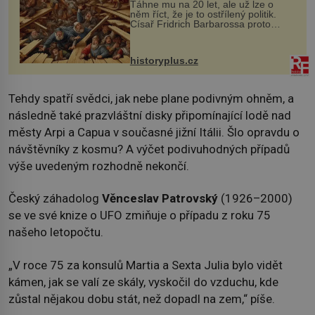
Táhne mu na 20 let, ale už lze o
něm říct, že je to ostřílený politik.
Císař Fridrich Barbarossa proto
posílá svého syna a dědice Jindřicha
VI. do Erfurtu, aby se stal
prostředníkem při řešení sporu m...
historyplus.cz
Tehdy spatří svědci, jak nebe plane podivným ohněm, a
následně také prazvláštní disky připomínající lodě nad
městy Arpi a Capua v současné jižní Itálii. Šlo opravdu o
návštěvníky z kosmu? A výčet podivuhodných případů
výše uvedeným rozhodně nekončí.
Český záhadolog
Věnceslav Patrovský
(1926–2000)
se ve své knize o UFO zmiňuje o případu z roku 75
našeho letopočtu.
„V roce 75 za konsulů Martia a Sexta Julia bylo vidět
kámen, jak se valí ze skály, vyskočil do vzduchu, kde
zůstal nějakou dobu stát, než dopadl na zem,“ píše.