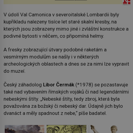
V údolí Val Camonica v severoitalské Lombardii byly
kupříkladu nalezeny tisíce let staré skalní kresby, na
kterých jsou zobrazeny mimo jiné i zvláštní konstrukce a
podivné bytosti v něčem, co připomíná helmy.
A fresky zobrazující útvary podobné raketám a
vesmírným modulům se našly i v některých
archeologických oblastech a dnes se za nimi lze vypravit
do muzeí.
Český záhadolog
Libor Čermák
(*1978) se pozastavuje
také nad vybavením římských vojáků či nad legendárními
nebeskými štíty. „Nebeské štíty, tedy zbroj, která byla
považována za božský či nebeský dar. Údajně jich bylo
dvanáct a měly spadnout z nebe,“ píše badatel.