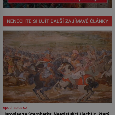
NENECHTE SI UJÍT DALŠÍ ZAJÍMAVÉ ČLÁNKY
epochaplus.cz
Jaroslav ze Šternberka: Neexistující šlechtic, který