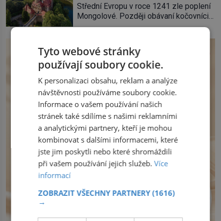
Střední Evropu v roce 1241 zle poplení
věnuje jedinečný šperk ze své
Mongolové. Později obávaní kočovníci
soukromé kolekce – diamantovou tiáru
sice odtáhnou, všichni ale počítají s
královny Marie. „Je to ošklivá špičatá
jejich návratem. Václav I. proto začne
tiára,“ zhodnotil klenot britský politik Sir
jednat. Na další případné řádění barbarů
Henry Channon (1897–1958), když si […]
Tyto webové stránky
z východu se chce pečlivě připravit!
používají soubory cookie.
Český král Václav I. (1205–1253) přijme
opatření, která mají posílit obranu jeho
K personalizaci obsahu, reklam a analýze
království. Zajistit hodlá především
návštěvnosti používáme soubory cookie.
severní hranici. Na […]
Informace o vašem používání našich
stránek také sdílíme s našimi reklamními
a analytickými partnery, kteří je mohou
kombinovat s dalšími informacemi, které
jste jim poskytli nebo které shromáždili
při vašem používání jejich služeb.
Více
informací
ZOBRAZIT VŠECHNY PARTNERY
(1616)
→