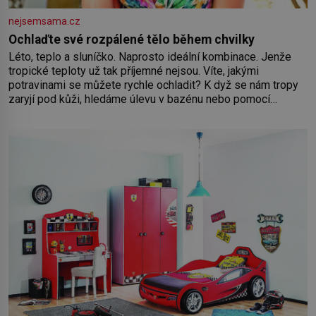
nejsemsama.cz
Ochlaďte své rozpálené tělo během chvilky
Léto, teplo a sluníčko. Naprosto ideální kombinace. Jenže
tropické teploty už tak příjemné nejsou. Víte, jakými
potravinami se můžete rychle ochladit? K dyž se nám tropy
zaryjí pod kůži, hledáme úlevu v bazénu nebo pomocí
klimatizace. Jenže ne vždycky můžeme být v jejich blízkosti.
Nemusíte však zoufat. Pokud budete mít promyšlený
jídelníček, žadné pařáky si na vás