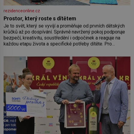
rezidenceonline.cz
Prostor, který roste s dítětem
Je to svět, který se vyvíjí a proměňuje od prvních dětských
krůčků až po dospívání. Správně navržený pokoj podporuje
bezpečí, kreativitu, soustředění i odpočinek a reaguje na
každou etapu života a specifické potřeby dítěte. Pro
nejmenší je klíčová jednoduchost, měkkost a bezpečí, proto
by pokoj miminka měl působit především klidně a útulně.
Předškolní věk je