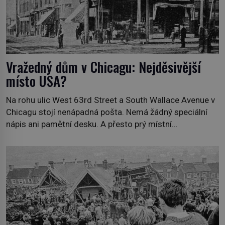
Vražedný dům v Chicagu: Nejděsivější
místo USA?
Na rohu ulic West 63rd Street a South Wallace Avenue v
Chicagu stojí nenápadná pošta. Nemá žádný speciální
nápis ani pamětní desku. A přesto prý místní
zaměstnanci neradi chodí do sklepa. Právě tady totiž
sídlil sériový vrah H. H. Holmes a také nejpropracovanější
past na lidi v dějinách americké kriminalistiky. Herman
Webster Mudgett (1861–1896) přijíždí […]