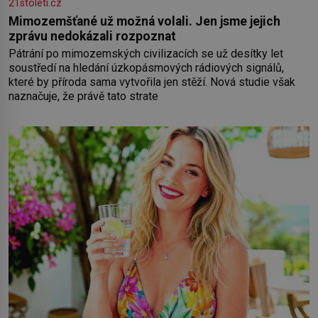
21stoleti.cz
Mimozemšťané už možná volali. Jen jsme jejich
zprávu nedokázali rozpoznat
Pátrání po mimozemských civilizacích se už desítky let
soustředí na hledání úzkopásmových rádiových signálů,
které by příroda sama vytvořila jen stěží. Nová studie však
naznačuje, že právě tato strate