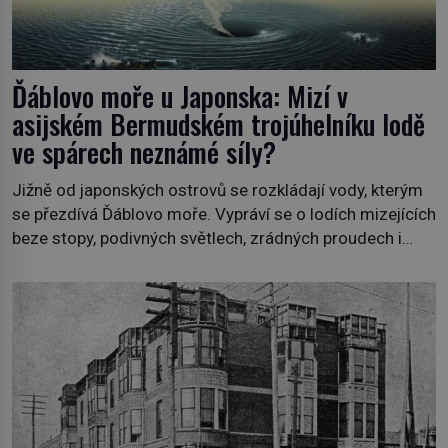
Ďáblovo moře u Japonska: Mizí v
asijském Bermudském trojúhelníku lodě
ve spárech neznámé síly?
Jižně od japonských ostrovů se rozkládají vody, kterým
se přezdívá Ďáblovo moře. Vypráví se o lodích mizejících
beze stopy, podivných světlech, zrádných proudech i
mořských dracích, kteří měli tyto končiny střežit už v
dávných legendách. Je tichomořský Dračí trojúhelník
skutečně prokletým místem, nebo se zde jen
nebezpečná příroda proměnila v jednu z
nejpůsobivějších námořních záhad? […]