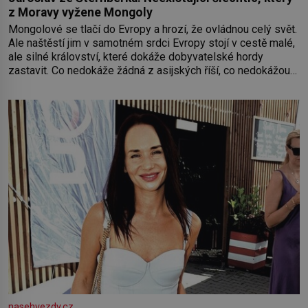
z Moravy vyžene Mongoly
Mongolové se tlačí do Evropy a hrozí, že ovládnou celý svět.
Ale naštěstí jim v samotném srdci Evropy stojí v cestě malé,
ale silné království, které dokáže dobyvatelské hordy
zastavit. Co nedokáže žádná z asijských říší, co nedokážou
Němci – to dokáže český král. Nebo že by ne? Mongolové
od roku 1223 postupují podél Kaspického a Azovského
moře,
nasehvezdy.cz