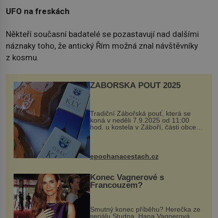
UFO na freskách
Někteří současní badatelé se pozastavují nad dalšími
náznaky toho, že antický Řím možná znal návštěvníky
z kosmu.
ZÁBOŘSKÁ POUŤ 2025
Tradiční Zábořská pouť, která se
koná v neděli 7.9.2025 od 11:00
hod. u kostela v Záboří, části obce
Kly u Mělníka. V programu naleznete
komentovanou prohlídku kostela,
dobovou hudbu, řemesla, atrakce...
epochanacestach.cz
Konec Vagnerové s
Francouzem?
Smutný konec příběhu? Herečka ze
seriálu Studna, Hana Vagnerová