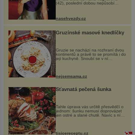
(42), poslední dobou nepůsobí
nejšťastněji. Ačkoli časy její anorexie
jsou už dávno pryč a opět se pyšnila
ženskými křivkami, najednou s...
nasehvezdy.cz
Gruzínské masové knedlíčky
Gruzie se nachází na rozhraní dvou
kontinentů a právě to se promítá i do
její kuchyně. Snoubí se v ní
evropské a asijské chutě a díky tomu
vznikají rozmanité a chuťově bohaté
pokrmy, které rozhodně st...
nejsemsama.cz
Šťavnatá pečená šunka
Tahle úprava vás určitě přesvědčí o
jednom: šunku nemusí doprovázet
jen ostré a slané chutě. Navíc s ní
nakrmíte poměrně hodně hladových
krků. Ingredience sádlo 3 kg šunky
vcelku 3 stroužky česneku hl...
tisicereceptu.cz