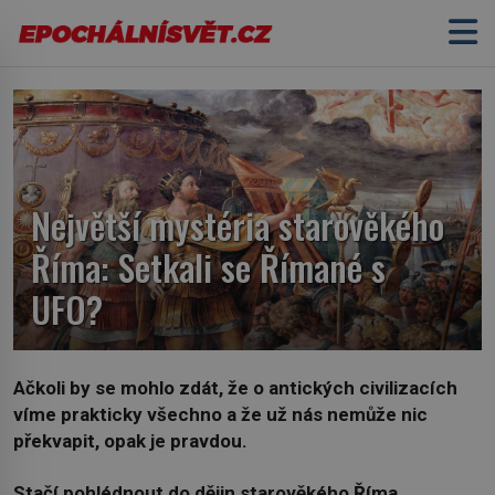
Největší mystéria starověkého
Říma: Setkali se Římané s
UFO?
Ačkoli by se mohlo zdát, že o antických civilizacích
víme prakticky všechno a že už nás nemůže nic
překvapit, opak je pravdou.
Stačí pohlédnout do dějin starověkého Říma,