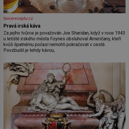
tisicereceptu.cz
Pravá irská káva
Za jejího tvůrce je považován Joe Sharidan, když v roce 1943
u letiště irského města Foynes obsluhoval Američany, kteří
kvůli špatnému počasí nemohli pokračovat v cestě.
Povzbudil je tehdy kávou,