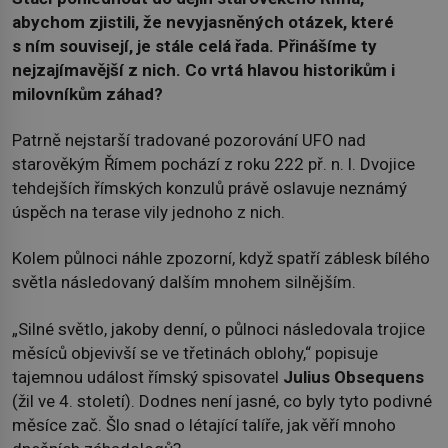
abychom zjistili, že nevyjasněných otázek, které
s ním souvisejí, je stále celá řada. Přinášíme ty
nejzajímavější z nich. Co vrtá hlavou historikům i
milovníkům záhad?
Patrně nejstarší tradované pozorování UFO nad
starověkým Římem pochází z roku 222 př. n. l. Dvojice
tehdejších římských konzulů právě oslavuje neznámý
úspěch na terase vily jednoho z nich.
Kolem půlnoci náhle zpozorní, když spatří záblesk bílého
světla následovaný dalším mnohem silnějším.
„Silné světlo, jakoby denní, o půlnoci následovala trojice
měsíců objevivší se ve třetinách oblohy,“ popisuje
tajemnou událost římský spisovatel
Julius Obsequens
(žil ve 4. století). Dodnes není jasné, co byly tyto podivné
měsíce zač. Šlo snad o létající talíře, jak věří mnoho