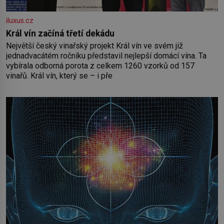
iluxus.cz
Král vín začíná třetí dekádu
Největší český vinařský projekt Král vín ve svém již
jednadvacátém ročníku představil nejlepší domácí vína. Ta
vybírala odborná porota z celkem 1260 vzorků od 157
vinařů. Král vín, který se – i pře