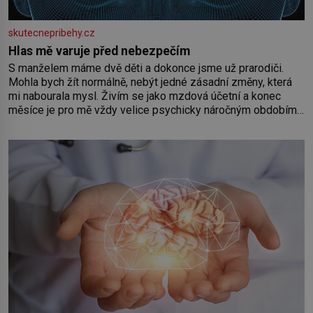
skutecnepribehy.cz
Hlas mě varuje před nebezpečím
S manželem máme dvě děti a dokonce jsme už prarodiči.
Mohla bych žít normálně, nebýt jedné zásadní změny, která
mi nabourala mysl. Živím se jako mzdová účetní a konec
měsíce je pro mě vždy velice psychicky náročným obdobím.
Od té chvíle, co máme vnoučata, mi dcera čím dál častěji volá
o pomoc, co se hlídání týče. Dalo by se