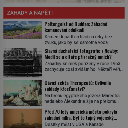
ZÁHADY A NAPĚTÍ
Poltergeist od Rudňan: Záhadné
kamenování odnikud!
Kámen dopadl na hladinu řeky bez
zvuku, jako by se samotná voda
rozhodla mlčet. Mladší z chlapců
Slavná duchařská fotografie z Newby:
bolestně strhl ruku, ale další úder ho
Modlí se u oltáře přízračný mnich?
zasáhl dříve, než si vůbec uvědomil
Záhadný snímek pořízený v roce 1963
pohyb: tiše, nelidsky přesně. „Odkud…?“
zachycuje cosi zvláštního. Někteří věří,
zachrčel starší student, ale v houštině
že poloprůhledná postava stojící u
na břehu nebyl nikdo, kdo by po nich
oltáře je duch mnicha ze 16. století s
Dávná sekta Therapeutů: Ovlivnila
mohl cokoliv házet. A když se […]
bílým závojem přes obličej, který
základy křesťanství?
pravděpodobně zakrývá lepru nebo jiné
Na břehu egyptského jezera Mareotis
znetvoření. Jiní jsou skeptičtí a považují
nedaleko Alexandrie žije na přelomu
vše za podvod. Jak vlastně vznikla
letopočtu uzavřená komunita mužů a
jedna z nejslavnějších duchařských
Před 70 lety americká města pokryla
žen. Každý obývá vlastní celu, kde se
fotek? Moderní vyšetřovatelé
záhadná mlha. Byl to tajný vojenský
věnuje modlitbě, meditaci a studiu textů,
paranormálních […]
experiment!
a někdy dlouhé dny nic nepozře. Pro
Desítky měst v USA a Kanadě