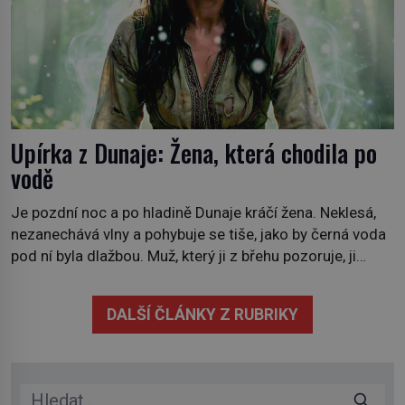
Upírka z Dunaje: Žena, která chodila po
vodě
Je pozdní noc a po hladině Dunaje kráčí žena. Neklesá,
nezanechává vlny a pohybuje se tiše, jako by černá voda
pod ní byla dlažbou. Muž, který ji z břehu pozoruje, ji
údajně poznává, jenže Ruža Vlajna má být v tu chvíli
mrtvá celé století. Vesnice Kisiljevo v severovýchodním
DALŠÍ ČLÁNKY Z RUBRIKY
Srbsku má s upíry nevyřízené účty. […]