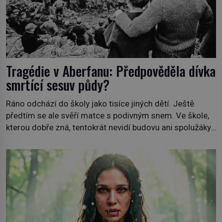
Tragédie v Aberfanu: Předpověděla dívka
smrtící sesuv půdy?
Ráno odchází do školy jako tisíce jiných dětí. Ještě
předtím se ale svěří matce s podivným snem. Ve škole,
kterou dobře zná, tentokrát nevidí budovu ani spolužáky.
Místo nich se před ní tyčí cosi temného. O několik hodin
později je mrtvá. Mohla devítiletá Zahlédla vlastní
osud? Dne 21. října 1966 se velšská vesnice Aberfan […]