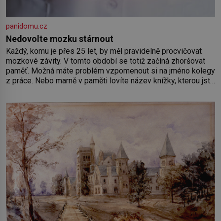
panidomu.cz
Nedovolte mozku stárnout
Každý, komu je přes 25 let, by měl pravidelně procvičovat
mozkové závity. V tomto období se totiž začíná zhoršovat
paměť. Možná máte problém vzpomenout si na jméno kolegy
z práce. Nebo marně v paměti lovíte název knížky, kterou jste
nedávno přečetli. Je to opravdu tak, s věkem jako kdyby se
paměť rozhodla stávkovat. Cvičte