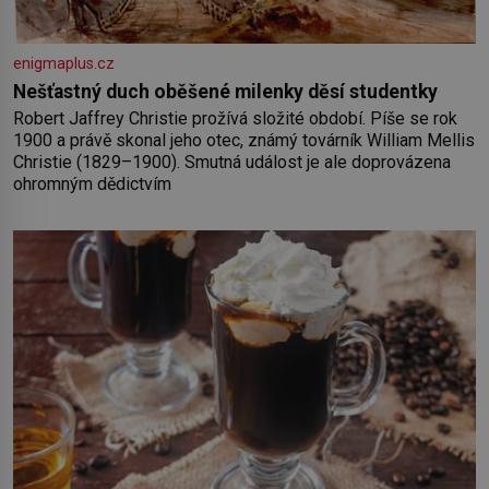
enigmaplus.cz
Nešťastný duch oběšené milenky děsí studentky
Robert Jaffrey Christie prožívá složité období. Píše se rok
1900 a právě skonal jeho otec, známý továrník William Mellis
Christie (1829–1900). Smutná událost je ale doprovázena
ohromným dědictvím