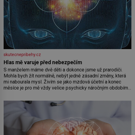
skutecnepribehy.cz
Hlas mě varuje před nebezpečím
S manželem máme dvě děti a dokonce jsme už prarodiči.
Mohla bych žít normálně, nebýt jedné zásadní změny, která
mi nabourala mysl. Živím se jako mzdová účetní a konec
měsíce je pro mě vždy velice psychicky náročným obdobím.
Od té chvíle, co máme vnoučata, mi dcera čím dál častěji volá
o pomoc, co se hlídání týče. Dalo by se