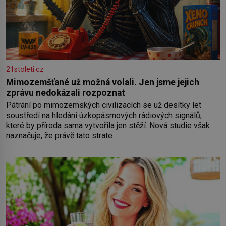
21stoleti.cz
Mimozemšťané už možná volali. Jen jsme jejich
zprávu nedokázali rozpoznat
Pátrání po mimozemských civilizacích se už desítky let
soustředí na hledání úzkopásmových rádiových signálů,
které by příroda sama vytvořila jen stěží. Nová studie však
naznačuje, že právě tato strate