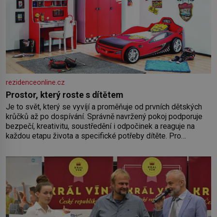
rezidenceonline.cz
Prostor, který roste s dítětem
Je to svět, který se vyvíjí a proměňuje od prvních dětských
krůčků až po dospívání. Správně navržený pokoj podporuje
bezpečí, kreativitu, soustředění i odpočinek a reaguje na
každou etapu života a specifické potřeby dítěte. Pro
nejmenší je klíčová jednoduchost, měkkost a bezpečí, proto
by pokoj miminka měl působit především klidně a útulně.
Předškolní věk je