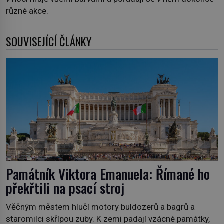
různé akce.
SOUVISEJÍCÍ ČLÁNKY
Památník Viktora Emanuela: Římané ho
překřtili na psací stroj
Věčným městem hlučí motory buldozerů a bagrů a
staromilci skřípou zuby. K zemi padají vzácné památky,