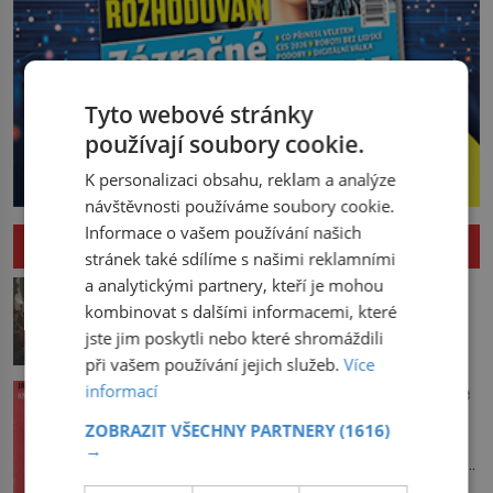
Tyto webové stránky
používají soubory cookie.
K personalizaci obsahu, reklam a analýze
návštěvnosti používáme soubory cookie.
Informace o vašem používání našich
HISTORIE
stránek také sdílíme s našimi reklamními
Pád Maximiliena Robespierra: Zuřivého
a analytickými partnery, kteří je mohou
jakobína nikdo nelitoval?
kombinovat s dalšími informacemi, které
jste jim poskytli nebo které shromáždili
V horké letní noci trpí Robespierre
krutými bolestmi. Zmítá se na lůžku a
při vašem používání jejich služeb.
Více
hlavou mu víří kolotoč myšlenek. Když
Vařila prvorepubliková hospodyně podle
informací
se probere z mdlob, vzpomene si na
sandtnerek?
jednu z pařížských jasnovidek, kterou
ZOBRAZIT VŠECHNY PARTNERY
(1616)
Hospodyně Františka přemítá, co bude
před lety navštívil. Prorokovala mu
→
dneska vařit. Pracuje v rodině pana rady
tragický osud. Tehdy se jí vysmál.
a ten má mlsný jazýček. Zalistuje proto
„Robespierre to dotáhne hodně daleko,“