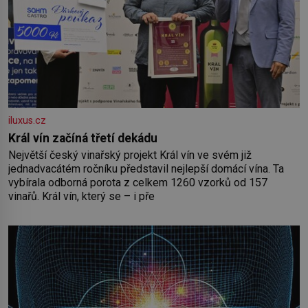
iluxus.cz
Král vín začíná třetí dekádu
Největší český vinařský projekt Král vín ve svém již
jednadvacátém ročníku představil nejlepší domácí vína. Ta
vybírala odborná porota z celkem 1260 vzorků od 157
vinařů. Král vín, který se – i pře