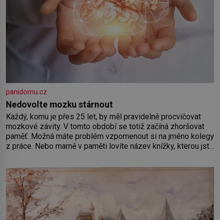
panidomu.cz
Nedovolte mozku stárnout
Každý, komu je přes 25 let, by měl pravidelně procvičovat
mozkové závity. V tomto období se totiž začíná zhoršovat
paměť. Možná máte problém vzpomenout si na jméno kolegy
z práce. Nebo marně v paměti lovíte název knížky, kterou jste
nedávno přečetli. Je to opravdu tak, s věkem jako kdyby se
paměť rozhodla stávkovat. Cvičte