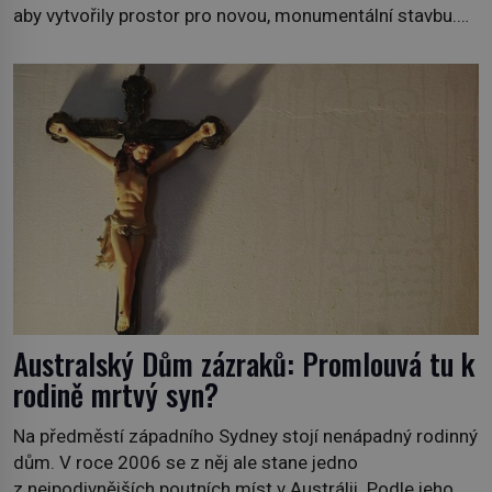
aby vytvořily prostor pro novou, monumentální stavbu.
Dávná historie nedobrovolně ustupuje té novější.
Sjednocení Itálie v roce 1861 je tak významnou událostí,
že si v očích Římanů zaslouží nesmazatelné
připomenutí. A protože prvním italským králem je Viktor
Emanuel II. (1820–1878), řečený […]
Australský Dům zázraků: Promlouvá tu k
rodině mrtvý syn?
Na předměstí západního Sydney stojí nenápadný rodinný
dům. V roce 2006 se z něj ale stane jedno
z nejpodivnějších poutních míst v Austrálii. Podle jeho