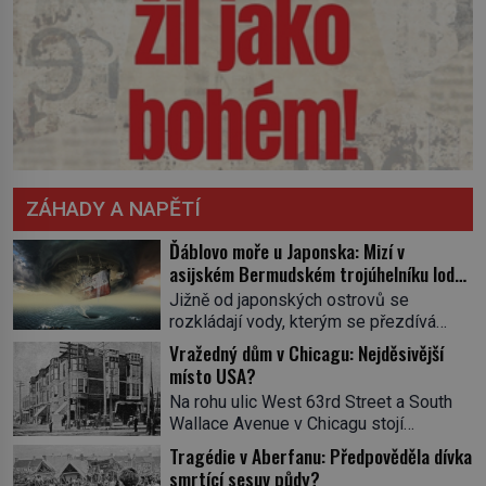
ZÁHADY A NAPĚTÍ
Ďáblovo moře u Japonska: Mizí v
asijském Bermudském trojúhelníku lodě
ve spárech neznámé síly?
Jižně od japonských ostrovů se
rozkládají vody, kterým se přezdívá
Ďáblovo moře. Vypráví se o lodích
Vražedný dům v Chicagu: Nejděsivější
mizejících beze stopy, podivných
místo USA?
světlech, zrádných proudech i mořských
Na rohu ulic West 63rd Street a South
dracích, kteří měli tyto končiny střežit už
Wallace Avenue v Chicagu stojí
v dávných legendách. Je tichomořský
nenápadná pošta. Nemá žádný speciální
Dračí trojúhelník skutečně prokletým
Tragédie v Aberfanu: Předpověděla dívka
nápis ani pamětní desku. A přesto prý
místem, nebo se zde jen nebezpečná
smrtící sesuv půdy?