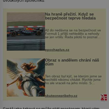
dvoukolých společníků.
Na hraně přežití. Když se
bezpečnost teprve hledala
Až do nedávna se na bezpečnost ve
Formuli 1 příliš nehledělo a nehody
se jen vršily. Řada pilotů to poznala
na vlastní kůži, často s trvalými
následky nebo bohužel i ztrátou
života. Dnes nepochopiteln...
epochaplus.cz
Obraz s andělem chrání náš
dům
Ten obraz byl kýč, se kterým jsme se
nechtěli nikomu chlubit. Rychle jsme
ho ale vraceli na jeho místo. S
manželem Vaškem jsme si pořídili
chaloupku, takový domek na severu
Čech, kde jsme si naplánova...
skutecnepribehy.cz
Garáž jako taková se může stát prostorem, který vám