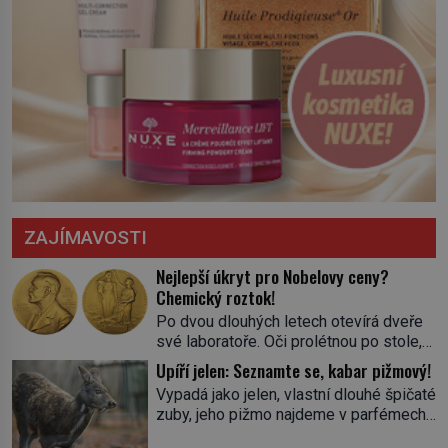
ZAJÍMAVOSTI
Nejlepší úkryt pro Nobelovy ceny?
Chemický roztok!
Po dvou dlouhých letech otevírá dveře
své laboratoře. Oči prolétnou po stole,
aby pak ulpěly na regálu, kde se nachází
Upíří jelen: Seznamte se, kabar pižmový!
všemožné látky. Hledá žluto-oranžovou
Vypadá jako jelen, vlastní dlouhé špičaté
tekutinu, jakmile ji zahlédne, nesmírně
zuby, jeho pižmo najdeme v parfémech
se mu uleví. Teď může svůj plán
celého světa a narazit na něj je velice
dokončit. Pod termínem aqua regia se