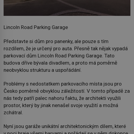
Lincoln Road Parking Garage
Představte si dům pro panenky, ale pouze s tím
rozdílem, že je určený pro auta. Přesně tak nějak vypadá
parkovací dům Lincoln Road Parking Garage. Tato
budova dříve bývala divadlem, a proto má poměrně
neobvyklou strukturu a uspořádání.
Problémy s nedostatkem parkovacího místa jsou pro
Česko poměrně obvyklou záležitostí. V tomto případě za
nás tedy patří palec nahoru faktu, že architekti využili
prostor, který by jinak nenašel svoje využití a možná
zchátral.
Nyní jsou garáže unikátní architektonickým dílem, které
v noci hraje všemi barvami a pořádají se v něm dokonce