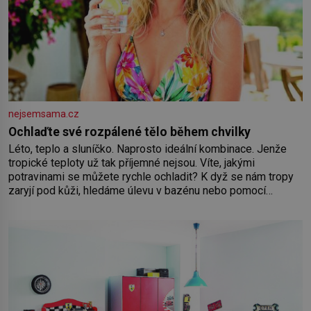
nejsemsama.cz
Ochlaďte své rozpálené tělo během chvilky
Léto, teplo a sluníčko. Naprosto ideální kombinace. Jenže
tropické teploty už tak příjemné nejsou. Víte, jakými
potravinami se můžete rychle ochladit? K dyž se nám tropy
zaryjí pod kůži, hledáme úlevu v bazénu nebo pomocí
klimatizace. Jenže ne vždycky můžeme být v jejich blízkosti.
Nemusíte však zoufat. Pokud budete mít promyšlený
jídelníček, žadné pařáky si na vás