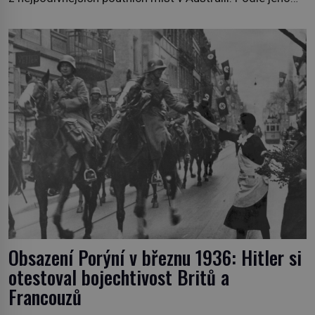
majitelů tu totiž dochází k zázrakům, jejichž zdrojem je
duch jejich mrtvého syna. Vrací se, aby pomáhal
druhým? Jsou skvrny a nápisy na zdech skutečně
projevem boží milosti? V roce 2006 umírá při
autonehodě jen […]
Obsazení Porýní v březnu 1936: Hitler si
otestoval bojechtivost Britů a
Francouzů