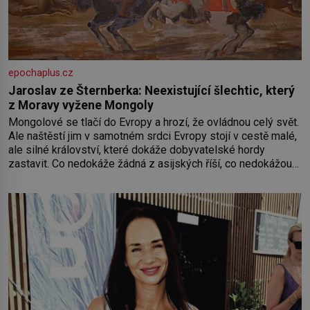
epochaplus.cz
Jaroslav ze Šternberka: Neexistující šlechtic, který
z Moravy vyžene Mongoly
Mongolové se tlačí do Evropy a hrozí, že ovládnou celý svět.
Ale naštěstí jim v samotném srdci Evropy stojí v cestě malé,
ale silné království, které dokáže dobyvatelské hordy
zastavit. Co nedokáže žádná z asijských říší, co nedokážou
Němci – to dokáže český král. Nebo že by ne? Mongolové
od roku 1223 postupují podél Kaspického a Azovského
moře,