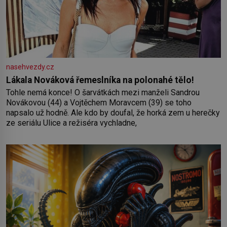
nasehvezdy.cz
Lákala Nováková řemeslníka na polonahé tělo!
Tohle nemá konce! O šarvátkách mezi manželi Sandrou
Novákovou (44) a Vojtěchem Moravcem (39) se toho
napsalo už hodně. Ale kdo by doufal, že horká zem u herečky
ze seriálu Ulice a režiséra vychladne,