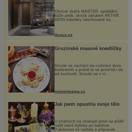
rozumem i vášní!
Otočné dveře MASTER, opláštění
kůže antik, skrytá zárubeň AKTIVE
40/00 Interiéry navrhované na
zakázku často vyžadují atypické
rozměry nejen nábytku, ale i
otvorových prvků. Technické zázemí
iluxus.cz
dnes umož...
Gruzínské masové knedlíčky
Gruzie se nachází na rozhraní dvou
kontinentů a právě to se promítá i do
její kuchyně. Snoubí se v ní
evropské a asijské chutě a díky tomu
vznikají rozmanité a chuťově bohaté
pokrmy, které rozhodně st...
nejsemsama.cz
Jak jsem opustila svoje tělo
U známých na chalupě jsme na půdě
našli staré bylinky po babičce.
Zvědavost mi nedala a připravila