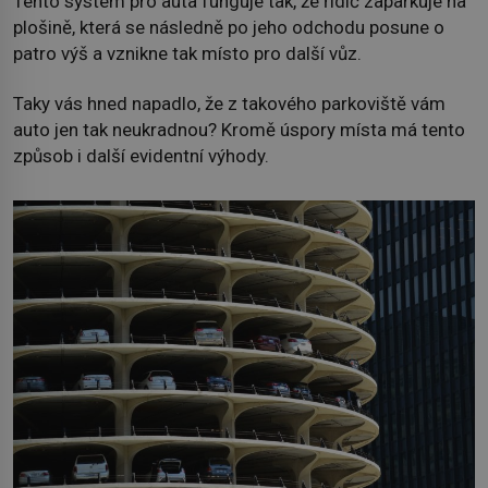
Tento systém pro auta funguje tak, že řidič zaparkuje na
plošině, která se následně po jeho odchodu posune o
patro výš a vznikne tak místo pro další vůz.
Taky vás hned napadlo, že z takového parkoviště vám
auto jen tak neukradnou? Kromě úspory místa má tento
způsob i další evidentní výhody.