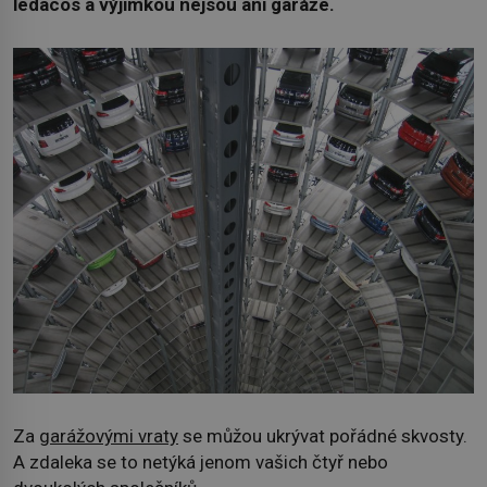
ledacos a výjimkou nejsou ani garáže.
Za
garážovými vraty
se můžou ukrývat pořádné skvosty.
A zdaleka se to netýká jenom vašich čtyř nebo