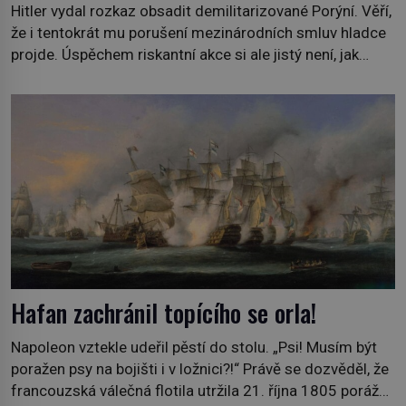
Hitler vydal rozkaz obsadit demilitarizované Porýní. Věří,
že i tentokrát mu porušení mezinárodních smluv hladce
projde. Úspěchem riskantní akce si ale jistý není, jak
přizná později: „Kdyby tenkrát Francouzi napochodovali
do Porýní, museli bychom se zase s ostudou stáhnout.“
Součástí Versailleské mírové dohody, podepsané v roce
1919, byla i demilitarizace Porýní…Zatímco do 50
kilometrů […]
Hafan zachránil topícího se orla!
Napoleon vztekle udeřil pěstí do stolu. „Psi! Musím být
poražen psy na bojišti i v ložnici?!“ Právě se dozvěděl, že
francouzská válečná flotila utržila 21. října 1805 porážku