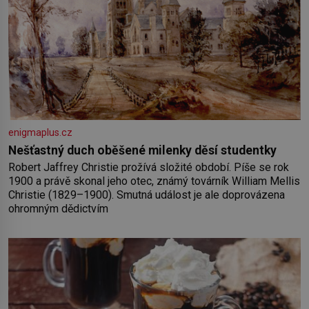
enigmaplus.cz
Nešťastný duch oběšené milenky děsí studentky
Robert Jaffrey Christie prožívá složité období. Píše se rok
1900 a právě skonal jeho otec, známý továrník William Mellis
Christie (1829–1900). Smutná událost je ale doprovázena
ohromným dědictvím