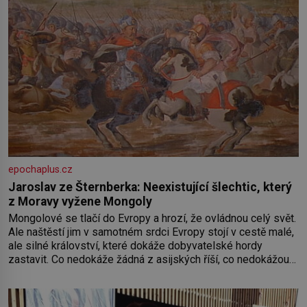
epochaplus.cz
Jaroslav ze Šternberka: Neexistující šlechtic, který
z Moravy vyžene Mongoly
Mongolové se tlačí do Evropy a hrozí, že ovládnou celý svět.
Ale naštěstí jim v samotném srdci Evropy stojí v cestě malé,
ale silné království, které dokáže dobyvatelské hordy
zastavit. Co nedokáže žádná z asijských říší, co nedokážou
Němci – to dokáže český král. Nebo že by ne? Mongolové
od roku 1223 postupují podél Kaspického a Azovského
moře,