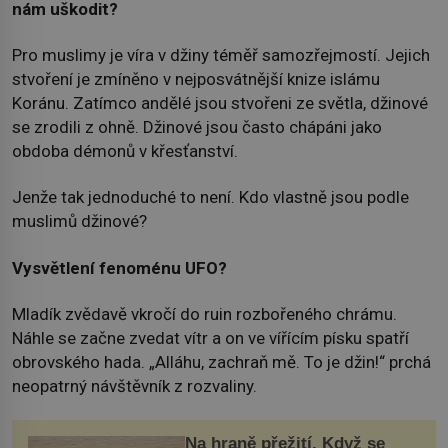
nám uškodit?
Pro muslimy je víra v džiny téměř samozřejmostí. Jejich
stvoření je zmíněno v nejposvátnější knize islámu
Koránu. Zatímco andělé jsou stvořeni ze světla, džinové
se zrodili z ohně. Džinové jsou často chápáni jako
obdoba démonů v křesťanství.
Jenže tak jednoduché to není. Kdo vlastně jsou podle
muslimů džinové?
Vysvětlení fenoménu UFO?
Mladík zvědavě vkročí do ruin rozbořeného chrámu.
Náhle se začne zvedat vítr a on ve vířícím písku spatří
obrovského hada. „Alláhu, zachraň mě. To je džin!“ prchá
neopatrný návštěvník z rozvaliny.
Na hraně přežití. Když se