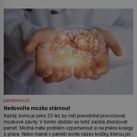
Od té chvíle, co máme vnoučata, mi dcera čím dál častěji volá
o pomoc, co se hlídání týče. Dalo by se
panidomu.cz
Nedovolte mozku stárnout
Každý, komu je přes 25 let, by měl pravidelně procvičovat
mozkové závity. V tomto období se totiž začíná zhoršovat
paměť. Možná máte problém vzpomenout si na jméno kolegy
z práce. Nebo marně v paměti lovíte název knížky, kterou jste