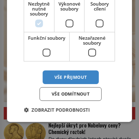
království. Zajistit hodlá především
Nezbytně
Výkonové
Soubory
severní hranici. Na […]
nutné
soubory
cílení
soubory
Funkční soubory
Nezařazené
soubory
VŠE PŘIJMOUT
VŠE ODMÍTNOUT
ZOBRAZIT PODROBNOSTI
ZAJÍMAVOSTI
Nejlepší úkryt pro Nobelovy ceny?
Chemický roztok!