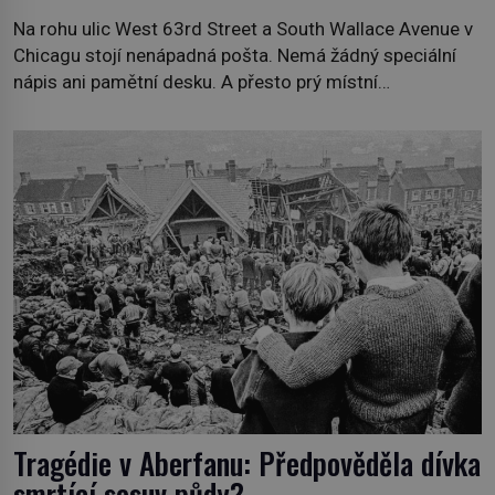
Na rohu ulic West 63rd Street a South Wallace Avenue v
Chicagu stojí nenápadná pošta. Nemá žádný speciální
nápis ani pamětní desku. A přesto prý místní
zaměstnanci neradi chodí do sklepa. Právě tady totiž
sídlil sériový vrah H. H. Holmes a také nejpropracovanější
past na lidi v dějinách americké kriminalistiky. Herman
Webster Mudgett (1861–1896) přijíždí […]
Tragédie v Aberfanu: Předpověděla dívka
smrtící sesuv půdy?