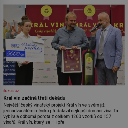
by pokoj miminka měl působit především klidně a útulně.
Předškolní věk je
iluxus.cz
Král vín začíná třetí dekádu
Největší český vinařský projekt Král vín ve svém již
jednadvacátém ročníku představil nejlepší domácí vína. Ta
vybírala odborná porota z celkem 1260 vzorků od 157
vinařů. Král vín, který se – i pře