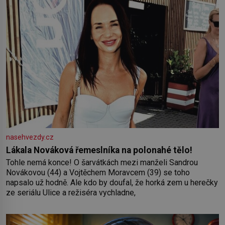
nasehvezdy.cz
Lákala Nováková řemeslníka na polonahé tělo!
Tohle nemá konce! O šarvátkách mezi manželi Sandrou
Novákovou (44) a Vojtěchem Moravcem (39) se toho
napsalo už hodně. Ale kdo by doufal, že horká zem u herečky
ze seriálu Ulice a režiséra vychladne,