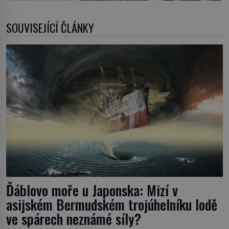
SOUVISEJÍCÍ ČLÁNKY
Ďáblovo moře u Japonska: Mizí v
asijském Bermudském trojúhelníku lodě
ve spárech neznámé síly?