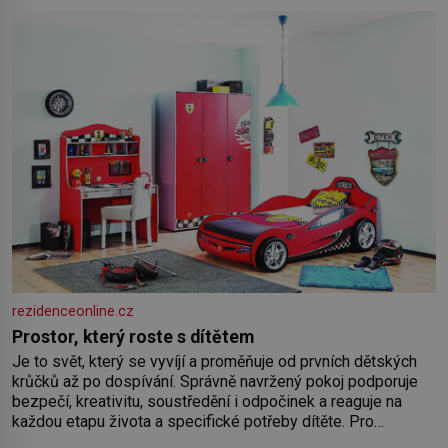
Nemusíte však zoufat. Pokud budete mít promyšlený
jídelníček, žadné pařáky si na vás
rezidenceonline.cz
Prostor, který roste s dítětem
Je to svět, který se vyvíjí a proměňuje od prvních dětských
krůčků až po dospívání. Správně navržený pokoj podporuje
bezpečí, kreativitu, soustředění i odpočinek a reaguje na
každou etapu života a specifické potřeby dítěte. Pro
nejmenší je klíčová jednoduchost, měkkost a bezpečí, proto