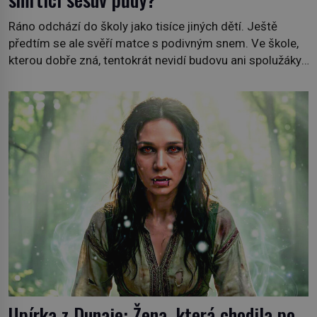
Ráno odchází do školy jako tisíce jiných dětí. Ještě
předtím se ale svěří matce s podivným snem. Ve škole,
kterou dobře zná, tentokrát nevidí budovu ani spolužáky.
Místo nich se před ní tyčí cosi temného. O několik hodin
později je mrtvá. Mohla devítiletá Zahlédla vlastní
osud? Dne 21. října 1966 se velšská vesnice Aberfan […]
Upírka z Dunaje: Žena, která chodila po