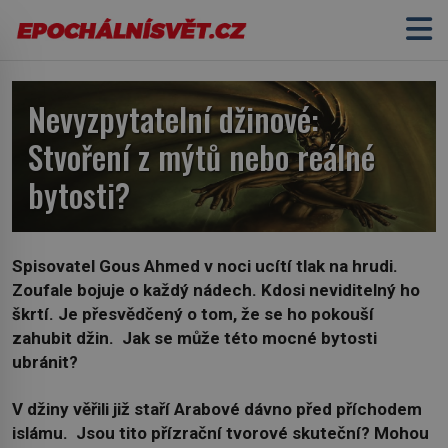
Nevyzpytatelní džinové:
Stvoření z mýtů nebo reálné
bytosti?
Spisovatel Gous Ahmed v noci ucítí tlak na hrudi.
Zoufale bojuje o každý nádech. Kdosi neviditelný ho
škrtí. Je přesvědčený o tom, že se ho pokouší
zahubit džin. Jak se může této mocné bytosti
ubránit?
V džiny věřili již staří Arabové dávno před příchodem
islámu. Jsou tito přízrační tvorové skuteční? Mohou