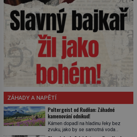
ZÁHADY A NAPĚTÍ
Poltergeist od Rudňan: Záhadné
kamenování odnikud!
Kámen dopadl na hladinu řeky bez
zvuku, jako by se samotná voda
rozhodla mlčet. Mladší z chlapců