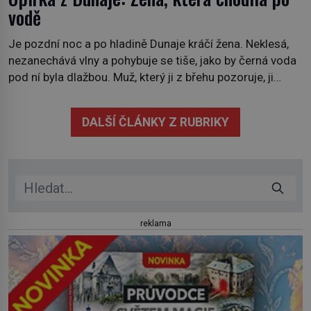
vodě
Je pozdní noc a po hladině Dunaje kráčí žena. Neklesá,
nezanechává vlny a pohybuje se tiše, jako by černá voda
pod ní byla dlažbou. Muž, který ji z břehu pozoruje, ji
údajně poznává, jenže Ruža Vlajna má být v tu chvíli
mrtvá celé století. Vesnice Kisiljevo v severovýchodním
DALŠÍ ČLÁNKY Z RUBRIKY
Srbsku má s upíry nevyřízené účty. […]
reklama