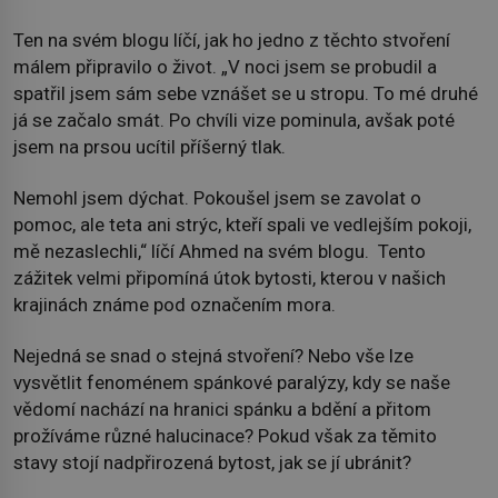
Ten na svém blogu líčí, jak ho jedno z těchto stvoření
málem připravilo o život. „V noci jsem se probudil a
spatřil jsem sám sebe vznášet se u stropu. To mé druhé
já se začalo smát. Po chvíli vize pominula, avšak poté
jsem na prsou ucítil příšerný tlak.
Nemohl jsem dýchat. Pokoušel jsem se zavolat o
pomoc, ale teta ani strýc, kteří spali ve vedlejším pokoji,
mě nezaslechli,“ líčí Ahmed na svém blogu. Tento
zážitek velmi připomíná útok bytosti, kterou v našich
krajinách známe pod označením mora.
Nejedná se snad o stejná stvoření? Nebo vše lze
vysvětlit fenoménem spánkové paralýzy, kdy se naše
vědomí nachází na hranici spánku a bdění a přitom
prožíváme různé halucinace? Pokud však za těmito
stavy stojí nadpřirozená bytost, jak se jí ubránit?