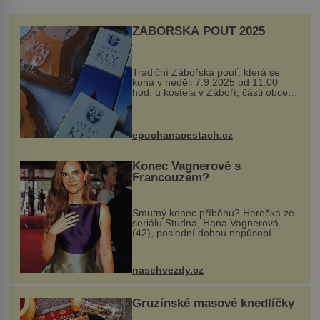
ZÁBOŘSKÁ POUŤ 2025
Tradiční Zábořská pouť, která se
koná v neděli 7.9.2025 od 11:00
hod. u kostela v Záboří, části obce
Kly u Mělníka. V programu naleznete
komentovanou prohlídku kostela,
dobovou hudbu, řemesla, atrakce...
epochanacestach.cz
Konec Vagnerové s
Francouzem?
Smutný konec příběhu? Herečka ze
seriálu Studna, Hana Vagnerová
(42), poslední dobou nepůsobí
nejšťastněji. Ačkoli časy její anorexie
jsou už dávno pryč a opět se pyšnila
ženskými křivkami, najednou s...
nasehvezdy.cz
Gruzínské masové knedlíčky