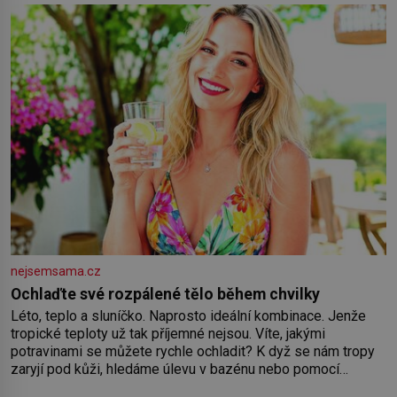
nejsemsama.cz
Ochlaďte své rozpálené tělo během chvilky
Léto, teplo a sluníčko. Naprosto ideální kombinace. Jenže
tropické teploty už tak příjemné nejsou. Víte, jakými
potravinami se můžete rychle ochladit? K dyž se nám tropy
zaryjí pod kůži, hledáme úlevu v bazénu nebo pomocí
klimatizace. Jenže ne vždycky můžeme být v jejich blízkosti.