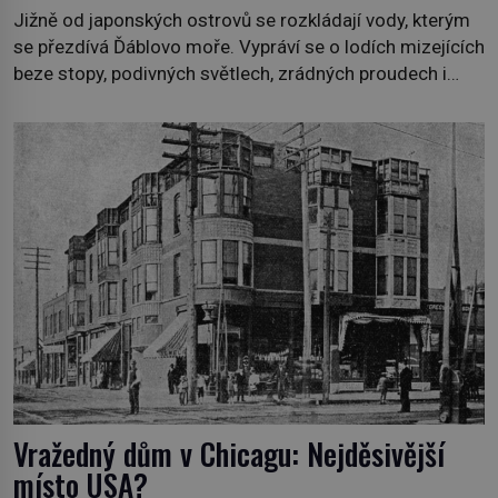
Jižně od japonských ostrovů se rozkládají vody, kterým
se přezdívá Ďáblovo moře. Vypráví se o lodích mizejících
beze stopy, podivných světlech, zrádných proudech i
mořských dracích, kteří měli tyto končiny střežit už v
dávných legendách. Je tichomořský Dračí trojúhelník
skutečně prokletým místem, nebo se zde jen
nebezpečná příroda proměnila v jednu z
nejpůsobivějších námořních záhad? […]
Vražedný dům v Chicagu: Nejděsivější
místo USA?