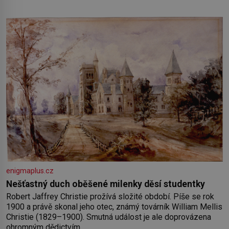
nedávno přečetli. Je to opravdu tak, s věkem jako kdyby se
paměť rozhodla stávkovat. Cvičte
enigmaplus.cz
Nešťastný duch oběšené milenky děsí studentky
Robert Jaffrey Christie prožívá složité období. Píše se rok
1900 a právě skonal jeho otec, známý továrník William Mellis
Christie (1829–1900). Smutná událost je ale doprovázena
ohromným dědictvím