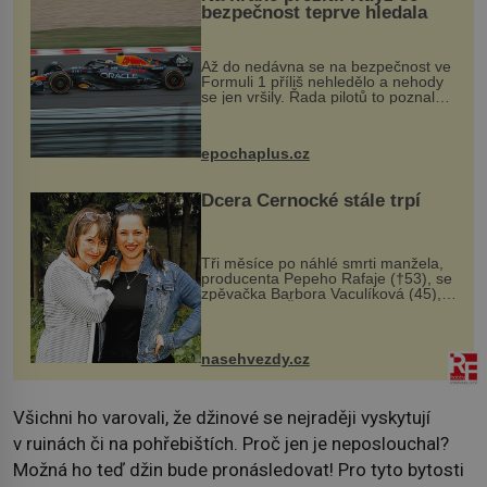
bezpečnost teprve hledala
Až do nedávna se na bezpečnost ve
Formuli 1 příliš nehledělo a nehody
se jen vršily. Řada pilotů to poznala
na vlastní kůži, často s trvalými
následky nebo bohužel i ztrátou
života. Dnes nepochopiteln...
epochaplus.cz
Dcera Černocké stále trpí
Tři měsíce po náhlé smrti manžela,
producenta Pepeho Rafaje (†53), se
zpěvačka Barbora Vaculíková (45),
dcera Petry Černocké (75), poprvé
ozvala veřejnosti. Na sociální síti
sdílela, že se snaží fung...
nasehvezdy.cz
Všichni ho varovali, že džinové se nejraději vyskytují
v ruinách či na pohřebištích. Proč jen je neposlouchal?
Možná ho teď džin bude pronásledovat! Pro tyto bytosti