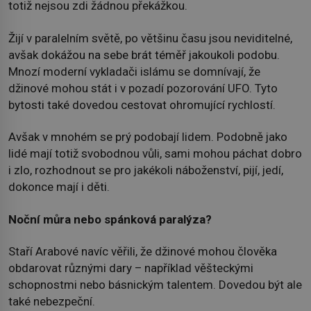
totiž nejsou zdi žádnou překážkou.
Žijí v paralelním světě, po většinu času jsou neviditelné,
avšak dokážou na sebe brát téměř jakoukoli podobu.
Mnozí moderní vykladači islámu se domnívají, že
džinové mohou stát i v pozadí pozorování UFO. Tyto
bytosti také dovedou cestovat ohromující rychlostí.
Avšak v mnohém se prý podobají lidem. Podobně jako
lidé mají totiž svobodnou vůli, sami mohou páchat dobro
i zlo, rozhodnout se pro jakékoli náboženství, pijí, jedí,
dokonce mají i děti.
Noční můra nebo spánková paralýza?
Staří Arabové navíc věřili, že džinové mohou člověka
obdarovat různými dary – například věšteckými
schopnostmi nebo básnickým talentem. Dovedou být ale
také nebezpeční.