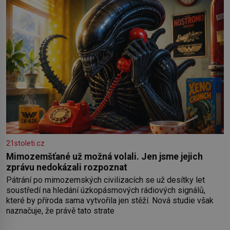
21stoleti.cz
Mimozemšťané už možná volali. Jen jsme jejich
zprávu nedokázali rozpoznat
Pátrání po mimozemských civilizacích se už desítky let
soustředí na hledání úzkopásmových rádiových signálů,
které by příroda sama vytvořila jen stěží. Nová studie však
naznačuje, že právě tato strate