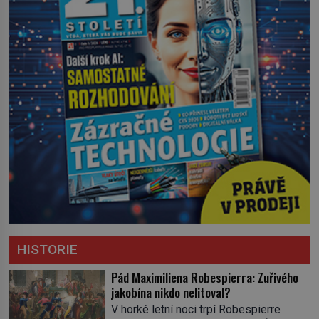
HISTORIE
Pád Maximiliena Robespierra: Zuřivého
jakobína nikdo nelitoval?
V horké letní noci trpí Robespierre