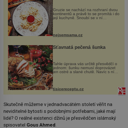
Gruzie se nachází na rozhraní dvou
kontinentů a právě to se promítá i do
její kuchyně. Snoubí se v ní
evropské a asijské chutě a díky tomu
vznikají rozmanité a chuťově bohaté
pokrmy, které rozhodně st...
nejsemsama.cz
Šťavnatá pečená šunka
Tahle úprava vás určitě přesvědčí o
jednom: šunku nemusí doprovázet
jen ostré a slané chutě. Navíc s ní
nakrmíte poměrně hodně hladových
krků. Ingredience sádlo 3 kg šunky
vcelku 3 stroužky česneku hl...
tisicereceptu.cz
Skutečně můžeme v jednadvacátém století věřit na
neviditelné bytosti s podobnými potřebami, jaké mají
lidé? O reálné existenci džinů je přesvědčen islámský
spisovatel
Gous Ahmed
.