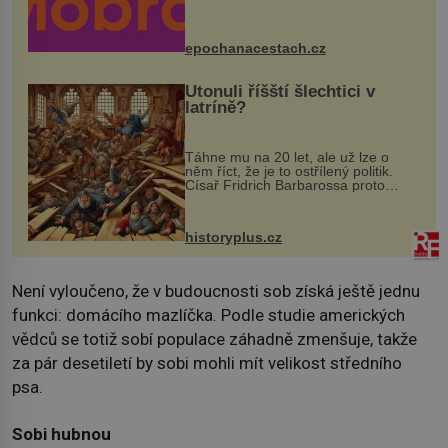
program se odehraje na Karlově a
Husově náměstí. Návštěvníci se
mohou těšit na víno, burčák, pes...
epochanacestach.cz
Utonuli říšští šlechtici v
latríně?
Táhne mu na 20 let, ale už lze o
něm říct, že je to ostřílený politik.
Císař Fridrich Barbarossa proto
posílá svého syna a dědice Jindřicha
VI. do Erfurtu, aby se stal
prostředníkem při řešení sporu m...
historyplus.cz
Není vyloučeno, že v budoucnosti sob získá ještě jednu
funkci: domácího mazlíčka. Podle studie amerických
vědců se totiž sobí populace záhadně zmenšuje, takže
za pár desetiletí by sobi mohli mít velikost středního
psa.
Sobi hubnou