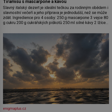
Tiramisu s mascarpone a kávou
Slavný italský dezert je ideální tečkou za rodinným obědem i
slavnostní večeří a jeho příprava je jednodušší, než se může
zdát. Ingredience pro 4 osoby: 250 g mascarpone 3 vejce 80
g cukru 200 g cukrářských piškotů 250 ml silné kávy 2 lžíce
amaretta kakao na posypání Postup: Oddělte žloutky od
bílků. Žloutky vyšlehejte s cukrem do světlé pěny a postupně
do nich vmíchejte mascarpone, aby vznikl hladký
enigmaplus.cz