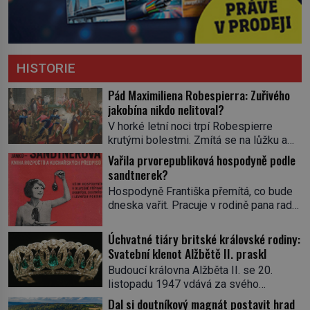
HISTORIE
Pád Maximiliena Robespierra: Zuřivého
jakobína nikdo nelitoval?
V horké letní noci trpí Robespierre
krutými bolestmi. Zmítá se na lůžku a
hlavou mu víří kolotoč myšlenek. Když
Vařila prvorepubliková hospodyně podle
se probere z mdlob, vzpomene si na
sandtnerek?
jednu z pařížských jasnovidek, kterou
Hospodyně Františka přemítá, co bude
před lety navštívil. Prorokovala mu
dneska vařit. Pracuje v rodině pana rady
tragický osud. Tehdy se jí vysmál.
a ten má mlsný jazýček. Zalistuje proto
„Robespierre to dotáhne hodně daleko,“
rychle v jedné ze „sandtnerek“.
Úchvatné tiáry britské královské rodiny:
prohlásil o něm jiný významný
„Zaplaťpánbůh, že už nemusíme chodit
Svatební klenot Alžbětě II. praskl
francouzský revolucionář, Honoré de
s lístky,“ povzdechne si směrem ke
Mirabeau […]
Budoucí královna Alžběta II. se 20.
služce, kterou má v kuchyni k ruce.
listopadu 1947 vdává za svého
Ještě v prvních letech nové republiky
vyvoleného Filipa Mountbattena. Aby
Dal si doutníkový magnát postavit hrad
fungoval kvůli nedostatku zboží