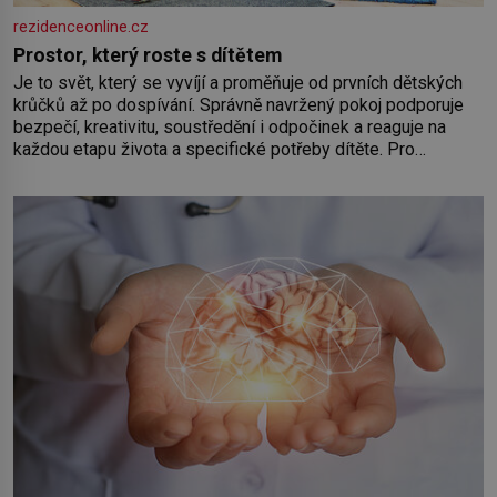
rezidenceonline.cz
Prostor, který roste s dítětem
Je to svět, který se vyvíjí a proměňuje od prvních dětských
krůčků až po dospívání. Správně navržený pokoj podporuje
bezpečí, kreativitu, soustředění i odpočinek a reaguje na
každou etapu života a specifické potřeby dítěte. Pro
nejmenší je klíčová jednoduchost, měkkost a bezpečí, proto
by pokoj miminka měl působit především klidně a útulně.
Předškolní věk je