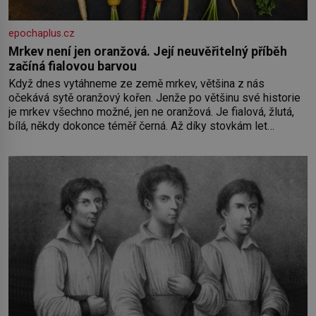
epochaplus.cz
Mrkev není jen oranžová. Její neuvěřitelný příběh
začíná fialovou barvou
Když dnes vytáhneme ze země mrkev, většina z nás
očekává sytě oranžový kořen. Jenže po většinu své historie
je mrkev všechno možné, jen ne oranžová. Je fialová, žlutá,
bílá, někdy dokonce téměř černá. Až díky stovkám let
pečlivého šlechtění se z ní stává zelenina, bez které si
českou zahradu ani nedokážeme představit. Její příběh je