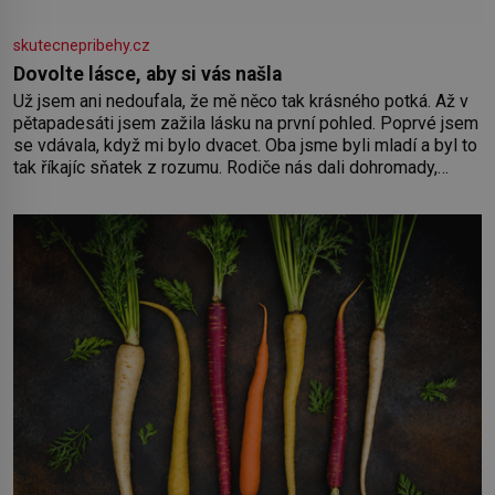
skutecnepribehy.cz
Dovolte lásce, aby si vás našla
Už jsem ani nedoufala, že mě něco tak krásného potká. Až v
pětapadesáti jsem zažila lásku na první pohled. Poprvé jsem
se vdávala, když mi bylo dvacet. Oba jsme byli mladí a byl to
tak říkajíc sňatek z rozumu. Rodiče nás dali dohromady,
Toník byl dobře zaopatřený mladý muž. Manželství nám
oběma moc nesvědčilo, brzy jsme zjistili, že