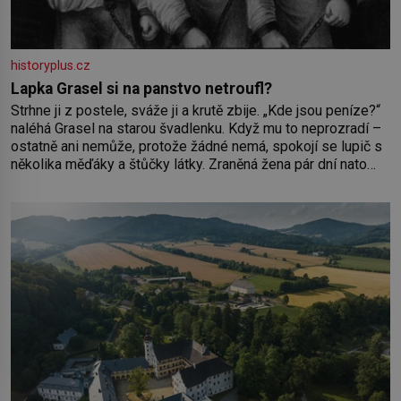
historyplus.cz
Lapka Grasel si na panstvo netroufl?
Strhne ji z postele, sváže ji a krutě zbije. „Kde jsou peníze?“
naléhá Grasel na starou švadlenku. Když mu to neprozradí –
ostatně ani nemůže, protože žádné nemá, spokojí se lupič s
několika měďáky a štůčky látky. Zraněná žena pár dní nato
umírá. Je to muž nebývale krutý. Jeho činy budí hrůzu ještě
dlouho po jeho smrti