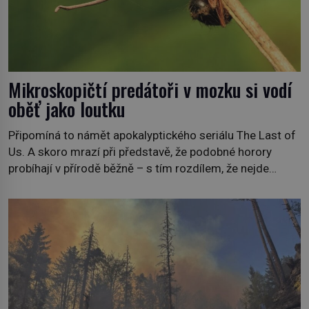
Mikroskopičtí predátoři v mozku si vodí
oběť jako loutku
Připomíná to námět apokalyptického seriálu The Last of
Us. A skoro mrazí při představě, že podobné horory
probíhají v přírodě běžně – s tím rozdílem, že nejde
pouze o infekce parazitickou houbou a že predátor
dokáže ovládat jen vývojově nesrovnatelně jednodušší
živočichy, než je člověk. Najít skutečné zombie není nic
nemožného ani v naší přírodě. […]