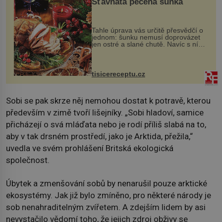
Šťavnatá pečená šunka
Tahle úprava vás určitě přesvědčí o
jednom: šunku nemusí doprovázet
jen ostré a slané chutě. Navíc s ní
nakrmíte poměrně hodně hladových
krků. Ingredience sádlo 3 kg šunky
vcelku 3 stroužky česneku hl...
tisicereceptu.cz
Sobi se pak skrze něj nemohou dostat k potravě, kterou
především v zimě tvoří lišejníky. „Sobi hladoví, samice
přicházejí o svá mláďata nebo je rodí příliš slabá na to,
aby v tak drsném prostředí, jako je Arktida, přežila,“
uvedla ve svém prohlášení Britská ekologická
společnost.
Úbytek a zmenšování sobů by nenarušil pouze arktické
ekosystémy. Jak již bylo zmíněno, pro některé národy je
sob nenahraditelným zvířetem. A zdejším lidem by asi
nevystačilo vědomí toho, že jejich zdroj obživy se