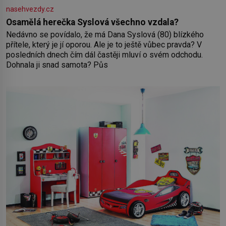
nasehvezdy.cz
Osamělá herečka Syslová všechno vzdala?
Nedávno se povídalo, že má Dana Syslová (80) blízkého
přítele, který je jí oporou. Ale je to ještě vůbec pravda? V
posledních dnech čím dál častěji mluví o svém odchodu.
Dohnala ji snad samota? Půs