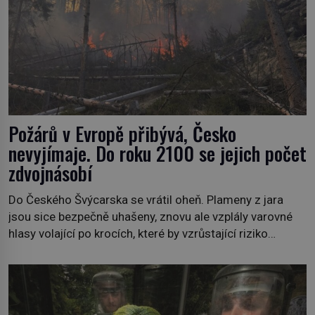
Požárů v Evropě přibývá, Česko
nevyjímaje. Do roku 2100 se jejich počet
zdvojnásobí
Do Českého Švýcarska se vrátil oheň. Plameny z jara
jsou sice bezpečně uhašeny, znovu ale vzplály varovné
hlasy volající po krocích, které by vzrůstající riziko
lesních požárů do budoucna minimalizovaly. Lesní
požáry už nejsou problémem pouze vzdáleného
Středomoří. S oteplujícím se klimatem, vysušenou
krajinou a desetiletími lidských zásahů se z nich stává