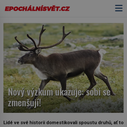
Nový výzkum ukazuje: sobi se
zmenšují!
Lidé ve své historii domestikovali spoustu druhů, ať to