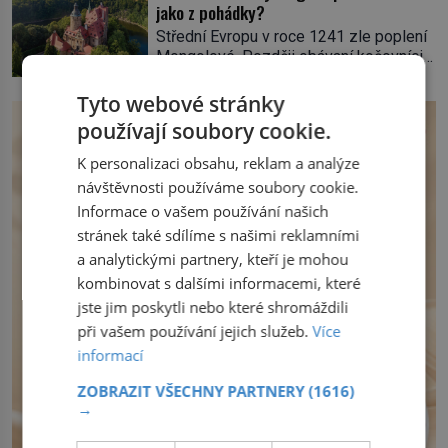
měla na obřad ve Westminsteru podle
jako z pohádky?
přídělový systém. […]
tradice „něco vypůjčeného“, její matka jí
Střední Evropu v roce 1241 zle poplení
věnuje jedinečný šperk ze své
Mongolové. Později obávaní kočovníci
soukromé kolekce – diamantovou tiáru
sice odtáhnou, všichni ale počítají s
královny Marie. „Je to ošklivá špičatá
jejich návratem. Václav I. proto začne
Tyto webové stránky
tiára,“ zhodnotil klenot britský politik Sir
jednat. Na další případné řádění barbarů
Henry Channon (1897–1958), když si […]
používají soubory cookie.
z východu se chce pečlivě připravit!
Český král Václav I. (1205–1253) přijme
K personalizaci obsahu, reklam a analýze
opatření, která mají posílit obranu jeho
návštěvnosti používáme soubory cookie.
království. Zajistit hodlá především
Informace o vašem používání našich
severní hranici. Na […]
stránek také sdílíme s našimi reklamními
a analytickými partnery, kteří je mohou
kombinovat s dalšími informacemi, které
jste jim poskytli nebo které shromáždili
při vašem používání jejich služeb.
Více
informací
ZOBRAZIT VŠECHNY PARTNERY
(1616)
→