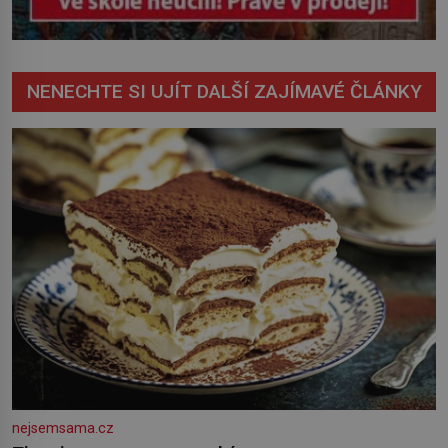
NENECHTE SI UJÍT DALŠÍ ZAJÍMAVÉ ČLÁNKY
nejsemsama.cz