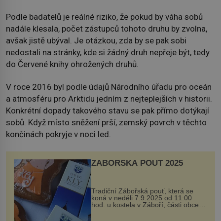
Podle badatelů je reálné riziko, že pokud by váha sobů
nadále klesala, počet zástupců tohoto druhu by zvolna,
avšak jistě ubýval. Je otázkou, zda by se pak sobi
nedostali na stránky, kde si žádný druh nepřeje být, tedy
do Červené knihy ohrožených druhů.
V roce 2016 byl podle údajů Národního úřadu pro oceán
a atmosféru pro Arktidu jedním z nejteplejších v historii.
Konkrétní dopady takového stavu se pak přímo dotýkají
sobů. Když místo sněžení prší, zemský povrch v těchto
končinách pokryje v noci led.
ZÁBOŘSKÁ POUŤ 2025
Tradiční Zábořská pouť, která se
koná v neděli 7.9.2025 od 11:00
hod. u kostela v Záboří, části obce
Kly u Mělníka. V programu naleznete
komentovanou prohlídku kostela,