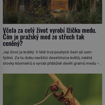
Včela za celý život vyrobí lžičku medu.
Čím je pražský med ze střech tak
ceněný?
Její život je krátký. V létě trvá pouhých šest až osm
týdnů. Za tu dobu navštíví desetitisíce květů, nalétá
stovky kilometrů a vyrobí přibližně devět gramů medu –
zhruba jednu čajovou lžičku. Sama o sobě se může zdát
bezvýznamná. Teprve když se spojí s dalšími desítkami
tisíc příslušnic svého včelstva, vznikne jeden z
nejdokonalejších organismů […]