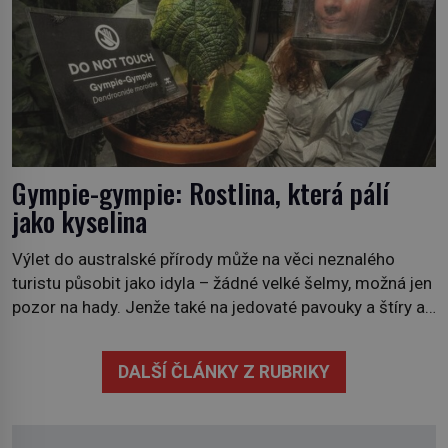
nový evropský normál […]
Gympie-gympie: Rostlina, která pálí
jako kyselina
Výlet do australské přírody může na věci neznalého
turistu působit jako idyla – žádné velké šelmy, možná jen
pozor na hady. Jenže také na jedovaté pavouky a štíry a
co už tuší málokdo, i na nenápadný keř se srdčitými listy.
Stačí letmý dotyk a ozve se pronikavá bolest, která
DALŠÍ ČLÁNKY Z RUBRIKY
přetrvává i týdny. Nenápadný tento […]