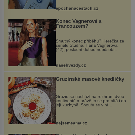
dobovou hudbu, řemesla, atrakce...
epochanacestach.cz
Konec Vagnerové s
Francouzem?
Smutný konec příběhu? Herečka ze
seriálu Studna, Hana Vagnerová
(42), poslední dobou nepůsobí
nejšťastněji. Ačkoli časy její anorexie
jsou už dávno pryč a opět se pyšnila
ženskými křivkami, najednou s...
nasehvezdy.cz
Gruzínské masové knedlíčky
Gruzie se nachází na rozhraní dvou
kontinentů a právě to se promítá i do
její kuchyně. Snoubí se v ní
evropské a asijské chutě a díky tomu
vznikají rozmanité a chuťově bohaté
pokrmy, které rozhodně st...
nejsemsama.cz