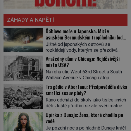
ZÁHADY A NAPĚTÍ
Ďáblovo moře u Japonska: Mizí v
asijském Bermudském trojúhelníku lodě
ve spárech neznámé síly?
Jižně od japonských ostrovů se
rozkládají vody, kterým se přezdívá
Ďáblovo moře. Vypráví se o lodích
Vražedný dům v Chicagu: Nejděsivější
mizejících beze stopy, podivných
místo USA?
světlech, zrádných proudech i mořských
Na rohu ulic West 63rd Street a South
dracích, kteří měli tyto končiny střežit už
Wallace Avenue v Chicagu stojí
v dávných legendách. Je tichomořský
nenápadná pošta. Nemá žádný speciální
Dračí trojúhelník skutečně prokletým
Tragédie v Aberfanu: Předpověděla dívka
nápis ani pamětní desku. A přesto prý
místem, nebo se zde jen nebezpečná
smrtící sesuv půdy?
místní zaměstnanci neradi chodí do
příroda proměnila v jednu z
Ráno odchází do školy jako tisíce jiných
sklepa. Právě tady totiž sídlil sériový
nejpůsobivějších námořních záhad? […]
dětí. Ještě předtím se ale svěří matce s
vrah H. H. Holmes a také
podivným snem. Ve škole, kterou dobře
nejpropracovanější past na lidi
Upírka z Dunaje: Žena, která chodila po
zná, tentokrát nevidí budovu ani
v dějinách americké kriminalistiky.
vodě
spolužáky. Místo nich se před ní tyčí
Herman Webster Mudgett (1861–1896)
Je pozdní noc a po hladině Dunaje kráčí
cosi temného. O několik hodin později je
přijíždí […]