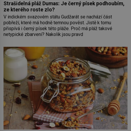
Strašidelná pláž Dumas: Je černý písek podhoubím,
ze kterého roste zlo?
V indickém svazovém státu Gudžarát se nachází část
pobřeží, které má hodně temnou pověst. Jistě k tomu
přispívá i černý písek této pláže. Proč má pláž takové
netypické zbarvení? Nakolik jsou pravd