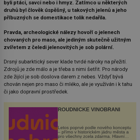
byli ptáci, savci nebo i hmyz. Zatímco u některých
druhů byl člověk úspěšný, u takových jelenů a jeho
příbuzných se domestikace tolik nedařila.
Pravda, archeologické nálezy hovoří o jelenech
chovaných pro maso, ale jediným skutečně užitným
zvířetem z čeledi jelenovitých je sob polární.
Drsný subarktický sever klade tvrdé nároky na přežití.
Zdrojů je zde málo a je třeba s nimi šetřit. Pro národy
zde žijící je sob doslova darem z nebes. Vždyť bývá
chován nejen pro maso či mléko, ale je využíván i k tahu
či jako dopravní prostředek.
ROUDNICKÉ VINOBRANÍ
Letos poprvé podle nového konceptu
– přímo v historickém jádru města a
pro všechny zcela zdarma. Hlavní