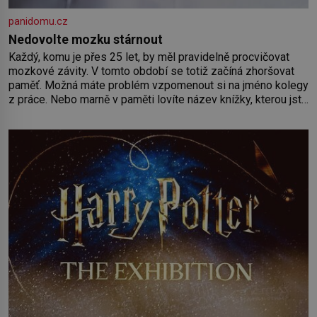
panidomu.cz
Nedovolte mozku stárnout
Každý, komu je přes 25 let, by měl pravidelně procvičovat
mozkové závity. V tomto období se totiž začíná zhoršovat
paměť. Možná máte problém vzpomenout si na jméno kolegy
z práce. Nebo marně v paměti lovíte název knížky, kterou jste
nedávno přečetli. Je to opravdu tak, s věkem jako kdyby se
paměť rozhodla stávkovat. Cvičte