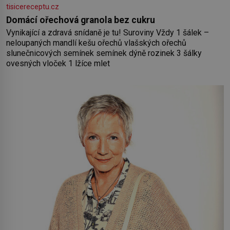
tisicereceptu.cz
Domácí ořechová granola bez cukru
Vynikající a zdravá snídaně je tu! Suroviny Vždy 1 šálek –
neloupaných mandlí kešu ořechů vlašských ořechů
slunečnicových semínek semínek dýně rozinek 3 šálky
ovesných vloček 1 lžíce mlet