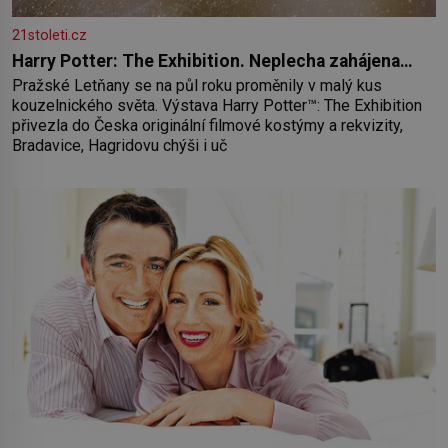
21stoleti.cz
Harry Potter: The Exhibition. Neplecha zahájena…
Pražské Letňany se na půl roku proměnily v malý kus
kouzelnického světa. Výstava Harry Potter™: The Exhibition
přivezla do Česka originální filmové kostýmy a rekvizity,
Bradavice, Hagridovu chýši i uč