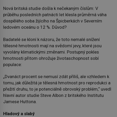
Nová britská studie došla k nečekaným číslům: V
průběhu posledních patnácti let klesla průměrná váha
dospělého soba žijícího na Špicberkách v Severním
ledovém oceánu o 12 %. Důvod?
Badatelé se kloní k názoru, že toto nemalé snížení
tělesné hmotnosti mají na svědomí jevy, které jsou
vyvolány klimatickými změnami. Postupný pokles
hmotnosti přitom ohrožuje životaschopnost sobí
populace:
„Dvanáct procent se nemusí zdát příliš, ale vzhledem k
tomu, jak důležitá je tělesná hmotnost pro reprodukci a
přežití druhu, to je potenciálně obrovský problém,“ uvedl
hlavní autor studie Steve Albon z britského Institutu
Jamese Huttona.
Hladový a slabý