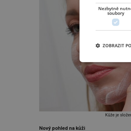
Nezbytně nutn
soubory
ZOBRAZIT P
Kůže je složen
Nový pohled na kůži