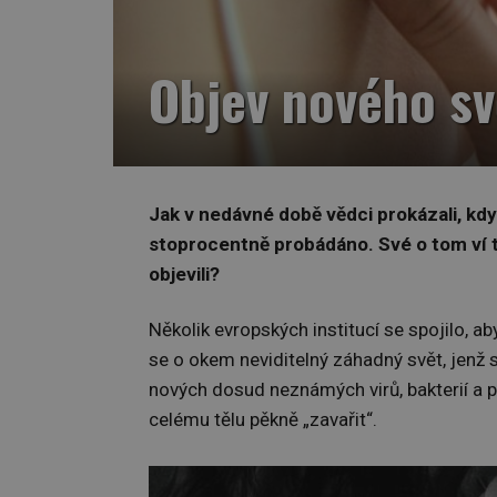
Objev nového svě
Jak v nedávné době vědci prokázali, když
stoprocentně probádáno. Své o tom ví ta
objevili?
Několik evropských institucí se spojilo, ab
se o okem neviditelný záhadný svět, jenž 
nových dosud neznámých virů, bakterií a 
celému tělu pěkně „zavařit“.