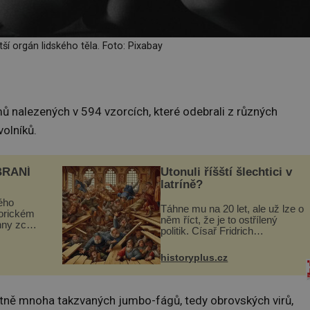
tší orgán lidského těla. Foto: Pixabay
 nalezených v 594 vzorcích, které odebrali z různých
olníků.
BRANÍ
Utonuli říšští šlechtici v
latríně?
ého
Táhne mu na 20 let, ale už lze o
torickém
něm říct, že je to ostřílený
hny zcela
politik. Císař Fridrich
m se
Barbarossa proto posílá svého
Husově
syna a dědice Jindřicha VI. do
se mohou
historyplus.cz
Erfurtu, aby se stal
s...
prostředníkem při řešení sporu
m...
četně mnoha takzvaných jumbo-fágů, tedy obrovských virů,