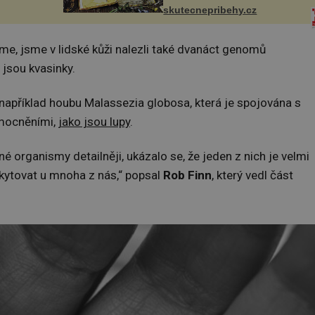
ochutnali
lektvar… Zimní pobyt na
skutecnepribehy.cz
goslávii,
chalupě se pro mě vlastní vinou
změnil v děsivý zážitek, na kt...
áme, jsme v lidské kůži nalezli také dvanáct genomů
jsou kvasinky.
například houbu Malassezia globosa, která je spojována s
emocněními,
jako jsou lupy
.
é organismy detailněji, ukázalo se, že jeden z nich je velmi
kytovat u mnoha z nás,“ popsal
Rob Finn
, který vedl část