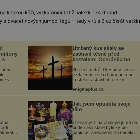
na lidskou kůži, výzkumnici totiž nalezli 174 dosud
y a dvacet nových jumbo-fágů – tedy virů s 3 až 5krát větší
tí
Utržený kus skály se
 miliony
zastavil těsně před
i s
kostelem! Ochránila ho
lů“
boží síla?
cnění
30 centimetrů! Přesně v takové
li
vzdálenosti se od amerického
ové v
kostela zastavil obrovský
stalků
20tunový balvan, který se v
enigmaplus.cz
ů,
květnu 2014 nečekaně odtrhl od
uje palce
nedaleké skály při její demolici.
ole...
Podle místních stojí ...
Jak jsem opustila svoje
tělo
utnali
U známých na chalupě jsme na
rádi
půdě našli staré bylinky po
pakovali?
babičce. Zvědavost mi nedala a
skavica
připravila jsem si z nich