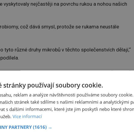
se vyskytovaly nejčastěji na povrchu rukou a nohou našich
krobiomy, což dává smysl, protože se rukama neustále
o tyto různé druhy mikrobů v těchto společenstvích dělají,“
 podílela.
ze lidem ze Severní Ameriky, ale v budoucnu by vědci chtěli
opulace z různých koutů planety.
 stránky používají soubory cookie.
obsahu, reklam a analýze návštěvnosti používáme soubory cookie.
ašich stránek také sdílíme s našimi reklamními a analytickými par
 s dalšími informacemi, které jste jim poskytli nebo které shro
služeb.
Více informací
HNY PARTNERY
(1616) →