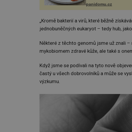
(10 porcí) Možná jste ji 
panidomu.cz
na dovolené v bývalé Ju
lze ji vi...
„Kromě bakterií a virů, které běžně získáv
jednobuněčných eukaryot – tedy hub, jako 
Některé z těchto genomů jsme už znali – 
mykobiomem zdravé kůže, ale také s on
Když jsme se podívali na tyto nově objeven
častý u všech dobrovolníků a může se vys
výzkumu.