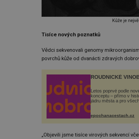
Kůže je nejvě
Tisíce nových poznatků
Vědci sekvenovali genomy mikroorganismů
povrchů kůže od dvanácti zdravých dobrov
ROUDNICKÉ VINO
Letos poprvé podle nov
konceptu – přímo v his
jádru města a pro všec
zdarma. Hlavní progra
odehraje na Karlově a 
náměstí. Návštěvníci 
epochanacestach.cz
těšit na víno, burčák, pe
„Objevili jsme tisíce virových sekvencí v