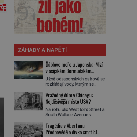
ZÁHADY A NAPĚTÍ
Ďáblovo moře u Japonska: Mizí
v asijském Bermudském
trojúhelníku lodě ve spárech
Jižně od japonských ostrovů se
neznámé síly?
rozkládají vody, kterým se
přezdívá Ďáblovo moře. Vypráví
Vražedný dům v Chicagu:
se o lodích mizejících beze
stopy, podivných světlech,
Nejděsivější místo USA?
zrádných proudech i mořských
Na rohu ulic West 63rd Street a
dracích, kteří měli tyto končiny
South Wallace Avenue v
střežit už v dávných legendách.
Chicagu stojí nenápadná pošta.
Je tichomořský Dračí
Tragédie v Aberfanu:
Nemá žádný speciální nápis ani
trojúhelník skutečně prokletým
pamětní desku. A přesto prý
Předpověděla dívka smrtící
místem, nebo se zde jen
místní zaměstnanci neradi
nebezpečná příroda proměnila