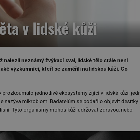
ta v lidské kůži
 nalezli neznámý žvýkací sval, lidské tělo stále není
ké výzkumníci, kteří se zaměřili na lidskou kůži. Co
y prozkoumalo jednotlivé ekosystémy žijící v lidské kůži, jed
se nazývá mikrobiom. Badatelům se podařilo objevit desítky
plísní. Tyto organismy mohou kůži udržovat zdravou, nebo