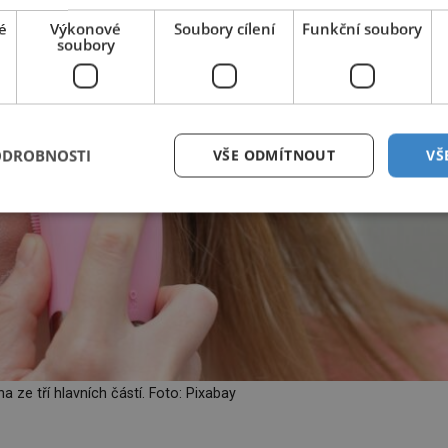
é
Výkonové
Soubory cílení
Funkční soubory
soubory
ODROBNOSTI
VŠE ODMÍTNOUT
VŠ
a ze tří hlavních částí. Foto: Pixabay