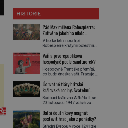
HISTORIE
Pád Maximiliena Robespierra:
Zuřivého jakobína nikdo
nelitoval?
V horké letní noci trpí
Robespierre krutými bolestmi.
Zmítá se na lůžku a hlavou mu
Vařila prvorepubliková
víří kolotoč myšlenek. Když se
probere z mdlob, vzpomene si
hospodyně podle sandtnerek?
na jednu z pařížských
Hospodyně Františka přemítá,
jasnovidek, kterou před lety
co bude dneska vařit. Pracuje v
navštívil. Prorokovala mu
rodině pana rady a ten má
tragický osud. Tehdy se jí
Úchvatné tiáry britské
mlsný jazýček. Zalistuje proto
vysmál. „Robespierre to
rychle v jedné ze „sandtnerek“.
královské rodiny: Svatební
dotáhne hodně daleko,“
„Zaplaťpánbůh, že už
prohlásil o něm jiný významný
klenot Alžbětě II. praskl
Budoucí královna Alžběta II. se
nemusíme chodit s lístky,“
francouzský revolucionář,
20. listopadu 1947 vdává za
povzdechne si směrem ke
Honoré de Mirabeau […]
svého vyvoleného Filipa
služce, kterou má v kuchyni k
Dal si doutníkový magnát
Mountbattena. Aby měla na
ruce. Ještě v prvních letech
obřad ve Westminsteru podle
postavit hrad jako z pohádky?
nové republiky fungoval kvůli
tradice „něco vypůjčeného“, její
nedostatku zboží přídělový
Střední Evropu v roce 1241 zle
matka jí věnuje jedinečný šperk
systém. […]