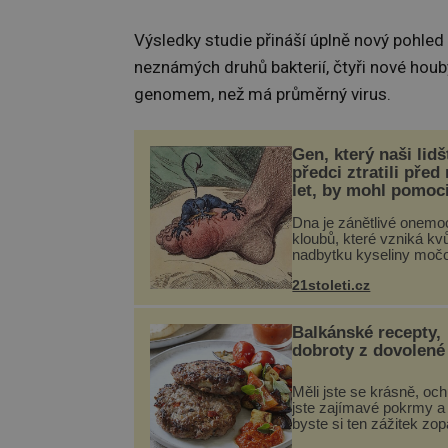
Výsledky studie přináší úplně nový pohled 
neznámých druhů bakterií, čtyři nové houb
genomem, než má průměrný virus.
Gen, který naši lidš
předci ztratili před
let, by mohl pomoc
léčbou „nemoci krá
Dna je zánětlivé onemo
kloubů, které vzniká kvů
nadbytku kyseliny moč
těle. Ta se ve formě kry
21stoleti.cz
ukládá v blízkosti kloub
nejčastěji přitom postih
na nohou, a způsobuje b
Balkánské recepty,
dobroty z dovolené
Měli jste se krásně, och
jste zajímavé pokrmy a 
byste si ten zážitek zo
Není nic snazšího. Plje