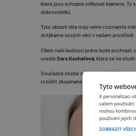
které jsou schopné infikovat bakterie. Ty 
dobrovolníků.
Tyto oblasti těla mají velmi rozmanité mi
dotýkáme nových věcí v našem prostředí.
Cílem naší budoucí práce bude pochopit, c
uvedla
Sara Kashafová
, která se na studii
Současná studie se prozatím věnovala pou
rozšířit zkoumané osoby o rozmanitější p
Tyto webové
K personalizaci 
vašem používání n
mohou kombinovat
používání jejich 
ZOBRAZIT VŠEC