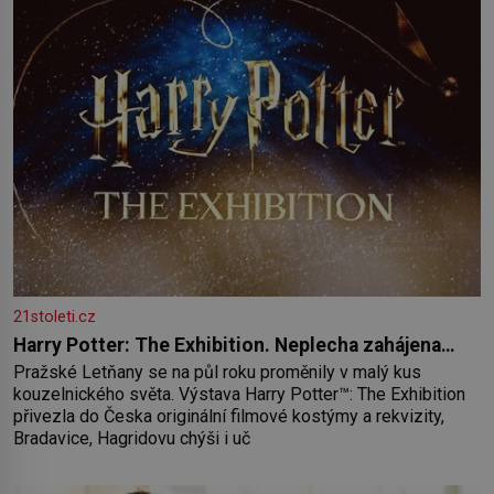
21stoleti.cz
Harry Potter: The Exhibition. Neplecha zahájena…
Pražské Letňany se na půl roku proměnily v malý kus
kouzelnického světa. Výstava Harry Potter™: The Exhibition
přivezla do Česka originální filmové kostýmy a rekvizity,
Bradavice, Hagridovu chýši i uč