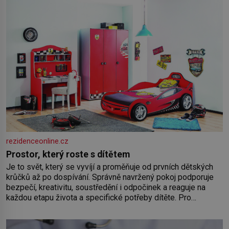
rezidenceonline.cz
Prostor, který roste s dítětem
Je to svět, který se vyvíjí a proměňuje od prvních dětských
krůčků až po dospívání. Správně navržený pokoj podporuje
bezpečí, kreativitu, soustředění i odpočinek a reaguje na
každou etapu života a specifické potřeby dítěte. Pro
nejmenší je klíčová jednoduchost, měkkost a bezpečí, proto
by pokoj miminka měl působit především klidně a útulně.
Předškolní věk je