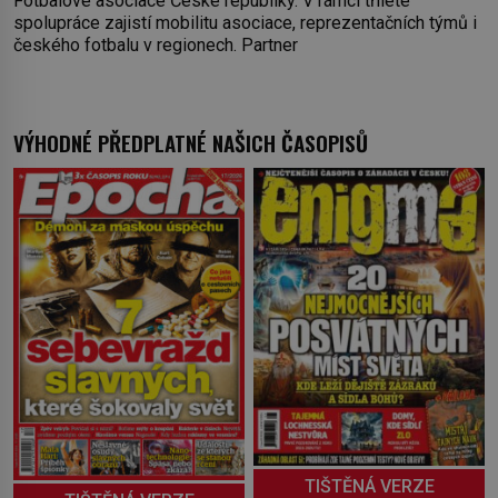
Fotbalové asociace České republiky. V rámci tříleté
spolupráce zajistí mobilitu asociace, reprezentačních týmů i
českého fotbalu v regionech. Partner
VÝHODNÉ PŘEDPLATNÉ NAŠICH ČASOPISŮ
TIŠTĚNÁ VERZE