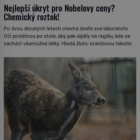
Nejlepší úkryt pro Nobelovy ceny?
Chemický roztok!
Po dvou dlouhých letech otevírá dveře své laboratoře.
Oči prolétnou po stole, aby pak ulpěly na regálu, kde se
nachází všemožné látky. Hledá žluto-oranžovou tekutinu,
jakmile ji zahlédne, nesmírně se mu uleví. Teď může svůj
plán dokončit. Pod termínem aqua regia se skrývá
směs s názvem lučavka královská. Svůj přídomek nemá
pro nic za nic, […]