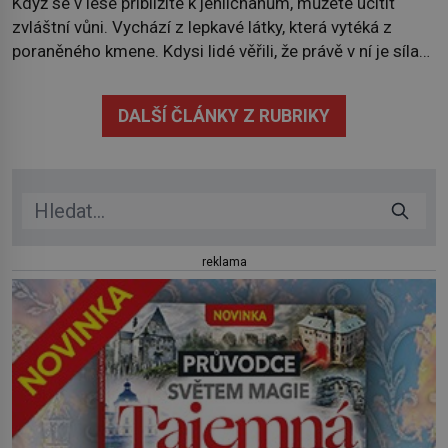
Když se v lese přiblížíte k jehličnanům, můžete ucítit
zvláštní vůni. Vychází z lepkavé látky, která vytéká z
poraněného kmene. Kdysi lidé věřili, že právě v ní je síla
stromu. Smola také patří k nejstarším surovinám, s nimiž
lidstvo pracovalo. Chrání strom před infekcí, hmyzem a
DALŠÍ ČLÁNKY Z RUBRIKY
vysycháním. Dá se říct, že je to přírodní […]
reklama