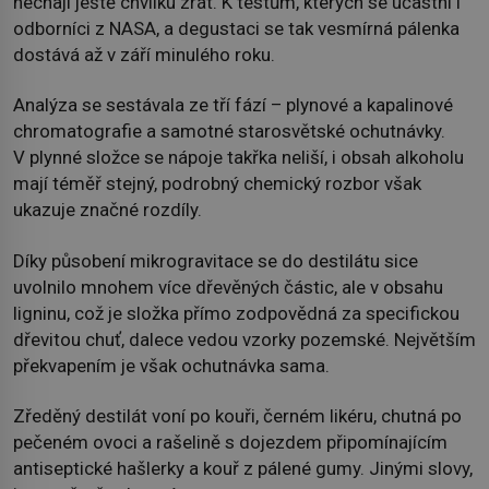
nechají ještě chvilku zrát. K testům, kterých se účastní i
odborníci z NASA, a degustaci se tak vesmírná pálenka
dostává až v září minulého roku.
Analýza se sestávala ze tří fází – plynové a kapalinové
chromatografie a samotné starosvětské ochutnávky.
V plynné složce se nápoje takřka neliší, i obsah alkoholu
mají téměř stejný, podrobný chemický rozbor však
ukazuje značné rozdíly.
Díky působení mikrogravitace se do destilátu sice
uvolnilo mnohem více dřevěných částic, ale v obsahu
ligninu, což je složka přímo zodpovědná za specifickou
dřevitou chuť, dalece vedou vzorky pozemské. Největším
překvapením je však ochutnávka sama.
Zředěný destilát voní po kouři, černém likéru, chutná po
pečeném ovoci a rašelině s dojezdem připomínajícím
antiseptické hašlerky a kouř z pálené gumy. Jinými slovy,