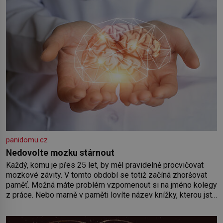
panidomu.cz
Nedovolte mozku stárnout
Každý, komu je přes 25 let, by měl pravidelně procvičovat
mozkové závity. V tomto období se totiž začíná zhoršovat
paměť. Možná máte problém vzpomenout si na jméno kolegy
z práce. Nebo marně v paměti lovíte název knížky, kterou jste
nedávno přečetli. Je to opravdu tak, s věkem jako kdyby se
paměť rozhodla stávkovat. Cvičte