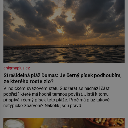
enigmaplus.cz
Strašidelná pláž Dumas: Je černý písek podhoubím,
ze kterého roste zlo?
V indickém svazovém státu Gudžarát se nachází část
pobřeží, které má hodně temnou pověst. Jistě k tomu
přispívá i černý písek této pláže. Proč má pláž takové
netypické zbarvení? Nakolik jsou pravd