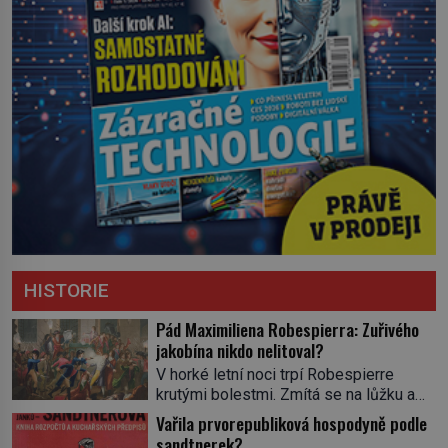
HISTORIE
Pád Maximiliena Robespierra: Zuřivého
jakobína nikdo nelitoval?
V horké letní noci trpí Robespierre
krutými bolestmi. Zmítá se na lůžku a
hlavou mu víří kolotoč myšlenek. Když
Vařila prvorepubliková hospodyně podle
se probere z mdlob, vzpomene si na
sandtnerek?