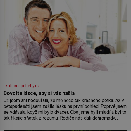
skutecnepribehy.cz
Dovolte lásce, aby si vás našla
Už jsem ani nedoufala, že mě něco tak krásného potká. Až v
pětapadesáti jsem zažila lásku na první pohled. Poprvé jsem
se vdávala, když mi bylo dvacet. Oba jsme byli mladí a byl to
tak říkajíc sňatek z rozumu. Rodiče nás dali dohromady,
Toník byl dobře zaopatřený mladý muž. Manželství nám
oběma moc nesvědčilo, brzy jsme zjistili, že