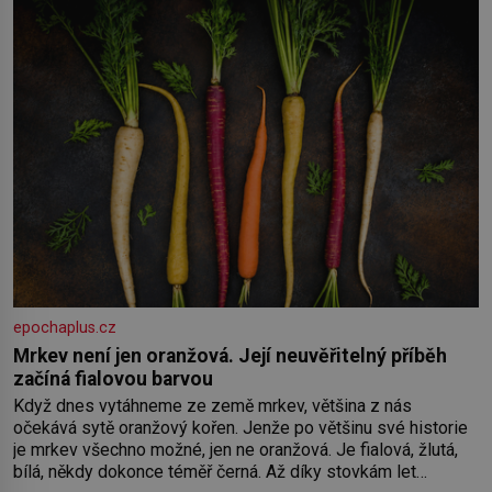
epochaplus.cz
Mrkev není jen oranžová. Její neuvěřitelný příběh
začíná fialovou barvou
Když dnes vytáhneme ze země mrkev, většina z nás
očekává sytě oranžový kořen. Jenže po většinu své historie
je mrkev všechno možné, jen ne oranžová. Je fialová, žlutá,
bílá, někdy dokonce téměř černá. Až díky stovkám let