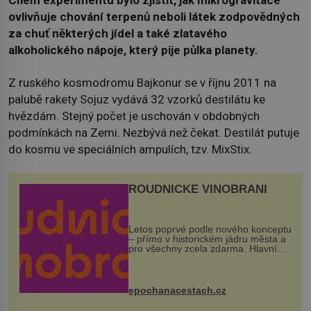
Cílem experimentu bylo zjistit, jak mikrogravitace
ovlivňuje chování terpenů neboli látek zodpovědných
za chuť některých jídel a také zlatavého
alkoholického nápoje, který pije půlka planety.
Z ruského kosmodromu Bajkonur se v říjnu 2011 na
palubě rakety Sojuz vydává 32 vzorků destilátu ke
hvězdám. Stejný počet je uschován v obdobných
podmínkách na Zemi. Nezbývá než čekat. Destilát putuje
do kosmu ve speciálních ampulích, tzv. MixStix.
ROUDNICKÉ VINOBRANÍ
Letos poprvé podle nového konceptu
– přímo v historickém jádru města a
pro všechny zcela zdarma. Hlavní
program se odehraje na Karlově a
Husově náměstí. Návštěvníci se
mohou těšit na víno, burčák, pes...
epochanacestach.cz