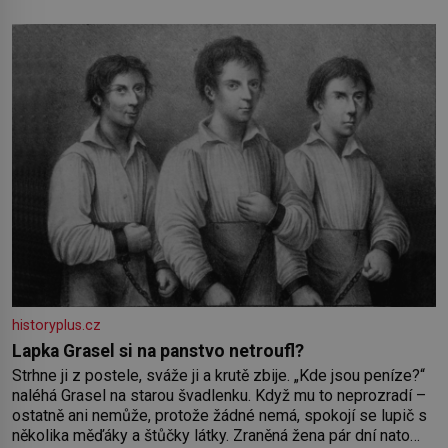
pečlivého šlechtění se z ní stává zelenina, bez které si
českou zahradu ani nedokážeme představit. Její příběh je
historyplus.cz
Lapka Grasel si na panstvo netroufl?
Strhne ji z postele, sváže ji a krutě zbije. „Kde jsou peníze?“
naléhá Grasel na starou švadlenku. Když mu to neprozradí –
ostatně ani nemůže, protože žádné nemá, spokojí se lupič s
několika měďáky a štůčky látky. Zraněná žena pár dní nato