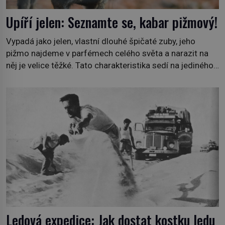
Upíří jelen: Seznamte se, kabar pižmový!
Vypadá jako jelen, vlastní dlouhé špičaté zuby, jeho
pižmo najdeme v parfémech celého světa a narazit na
něj je velice těžké. Tato charakteristika sedí na jediného
zástupce zvířecí říše – kabara pižmového. V Evropě ho
jako první popíše švédský botanik Carl Linné (1707–
1778), jenže v Asii o něm ví už celá staletí. Zvíře
připomíná jelena, v kohoutku dosahuje […]
Ledová expedice: Jak dostat kostku ledu