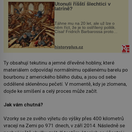
Utonuli říšští šlechtici v
latríně?
Táhne mu na 20 let, ale už lze o
něm říct, že je to ostřílený politik.
Císař Fridrich Barbarossa proto
posílá svého syna a dědice Jindřicha
VI. do Erfurtu, aby se stal
prostředníkem při řešení sporu m...
historyplus.cz
Ty obsahují tekutinu a jemné dřevěné hobliny, které
materiálem odpovídají normálnímu opálenému barelu po
bourbonu z amerického bílého dubu, a jsou od sebe
oddělené skleněnou pečetí. V momentě, kdy je zlomena,
dojde ke smíšení a celý proces může začít.
Jak vám chutná?
Vzorky se ze svého výletu do výšky přes 400 kilometrů
vracejí na Zemi po 971 dnech, v září 2014. Následně se