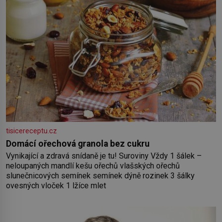
tisicereceptu.cz
Domácí ořechová granola bez cukru
Vynikající a zdravá snídaně je tu! Suroviny Vždy 1 šálek –
neloupaných mandlí kešu ořechů vlašských ořechů
slunečnicových semínek semínek dýně rozinek 3 šálky
ovesných vloček 1 lžíce mlet