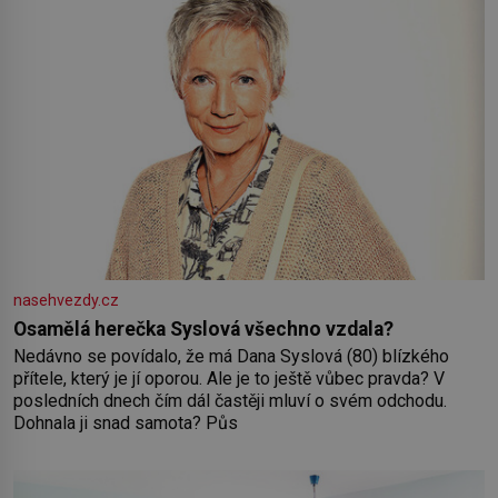
nasehvezdy.cz
Osamělá herečka Syslová všechno vzdala?
Nedávno se povídalo, že má Dana Syslová (80) blízkého
přítele, který je jí oporou. Ale je to ještě vůbec pravda? V
posledních dnech čím dál častěji mluví o svém odchodu.
Dohnala ji snad samota? Půs