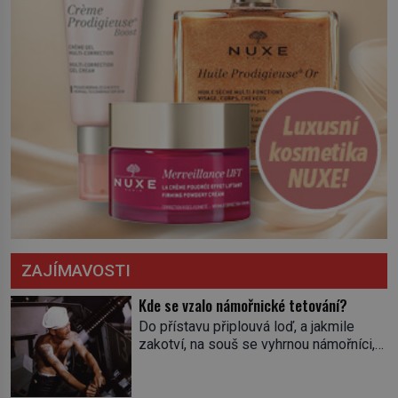
ZAJÍMAVOSTI
Kde se vzalo námořnické tetování?
Do přístavu připlouvá loď, a jakmile
zakotví, na souš se vyhrnou námořníci,
aby utišili žízeň i chtíč. Jdou oním
zvláštním houpavým krokem. A kdyby je
někdo nepoznal podle toho, napoví mu