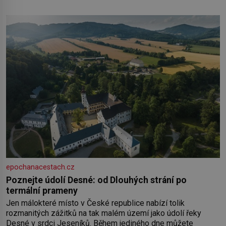
umírá. Je to muž nebývale krutý. Jeho činy budí hrůzu ještě
dlouho po jeho smrti
epochanacestach.cz
Poznejte údolí Desné: od Dlouhých strání po
termální prameny
Jen málokteré místo v České republice nabízí tolik
rozmanitých zážitků na tak malém území jako údolí řeky
Desné v srdci Jeseníků. Během jediného dne můžete