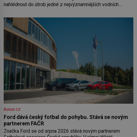
nahlédnout do útrob jedné z nejvýznamnějších vodních
elektráren v Evropě, vydat se na horské hřebeny, projet se na
koloběžce a den zakončit poznáváním památek ve Velkých
Losinách nebo v termálním
iluxus.cz
Ford dává český fotbal do pohybu. Stává se novým
partnerem FAČR
Značka Ford se od srpna 2026 stává novým partnerem