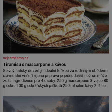
nejsemsama.cz
Tiramisu s mascarpone a kávou
Slavný italský dezert je ideální tečkou za rodinným obědem i
slavnostní večeří a jeho příprava je jednodušší, než se může
zdát. Ingredience pro 4 osoby: 250 g mascarpone 3 vejce 80
g cukru 200 g cukrářských piškotů 250 ml silné kávy 2 lžíce
amaretta kakao na posypání Postup: Oddělte žloutky od
bílků. Žloutky vyšlehejte s cukrem do světlé pěny a postupně
do nich vmíchejte mascarpone, aby vznikl hladký