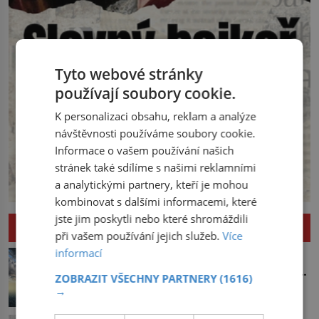
Tyto webové stránky
používají soubory cookie.
K personalizaci obsahu, reklam a analýze
návštěvnosti používáme soubory cookie.
Informace o vašem používání našich
stránek také sdílíme s našimi reklamními
a analytickými partnery, kteří je mohou
kombinovat s dalšími informacemi, které
jste jim poskytli nebo které shromáždili
ZÁHADY A NAPĚTÍ
při vašem používání jejich služeb.
Více
Ďáblovo moře u Japonska: Mizí v
informací
asijském Bermudském trojúhelníku lodě
ZOBRAZIT VŠECHNY PARTNERY
(1616)
ve spárech neznámé síly?
Jižně od japonských ostrovů se
→
rozkládají vody, kterým se přezdívá
Ďáblovo moře. Vypráví se o lodích