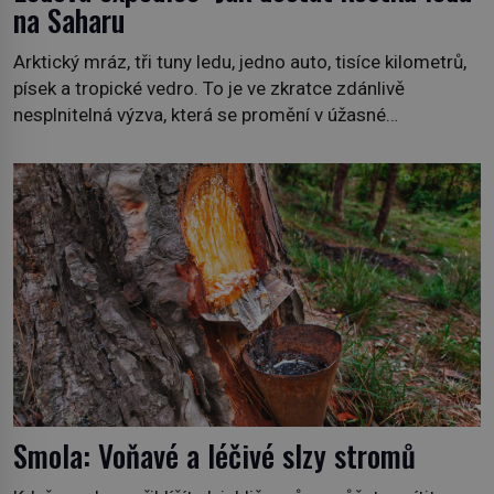
na Saharu
Arktický mráz, tři tuny ledu, jedno auto, tisíce kilometrů,
písek a tropické vedro. To je ve zkratce zdánlivě
nesplnitelná výzva, která se promění v úžasné
dobrodružství a důkaz, že nic není nemožné. Vše začíná
na podzim 1958 jako hec. Rádio Luxembourg přichází s
neobvyklou výzvou. Tomu, kdo dokáže dopravit ze
severního polárního kruhu na […]
Smola: Voňavé a léčivé slzy stromů